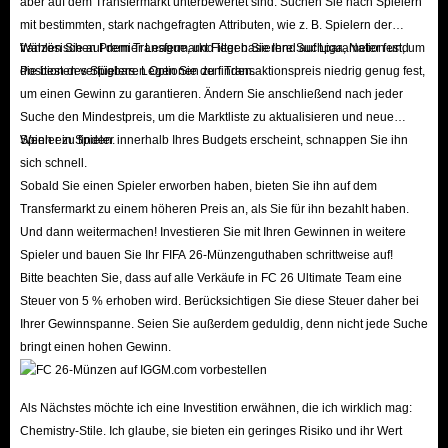
aber auf dem Transfermarkt unterbewertet sind. Suchen Sie nach Spielern
mit bestimmten, stark nachgefragten Attributen, wie z. B. Spielern der
französischen Premier League, und legen Sie Ihre Suchparameter fest, um
Wählen Sie auf dem Transfermarkt Filter basierend auf Liga, Nation und
die besten verfügbaren Optionen zu finden.
Position des Spielers. Legen Sie den Transaktionspreis niedrig genug fest,
um einen Gewinn zu garantieren. Ändern Sie anschließend nach jeder
Suche den Mindestpreis, um die Marktliste zu aktualisieren und neue
Spieler zu finden.
Wenn ein Spieler innerhalb Ihres Budgets erscheint, schnappen Sie ihn
sich schnell.
Sobald Sie einen Spieler erworben haben, bieten Sie ihn auf dem
Transfermarkt zu einem höheren Preis an, als Sie für ihn bezahlt haben.
Und dann weitermachen! Investieren Sie mit Ihren Gewinnen in weitere
Spieler und bauen Sie Ihr FIFA 26-Münzenguthaben schrittweise auf!
Bitte beachten Sie, dass auf alle Verkäufe in FC 26 Ultimate Team eine
Steuer von 5 % erhoben wird. Berücksichtigen Sie diese Steuer daher bei
Ihrer Gewinnspanne. Seien Sie außerdem geduldig, denn nicht jede Suche
bringt einen hohen Gewinn.
Als Nächstes möchte ich eine Investition erwähnen, die ich wirklich mag:
Chemistry-Stile. Ich glaube, sie bieten ein geringes Risiko und ihr Wert