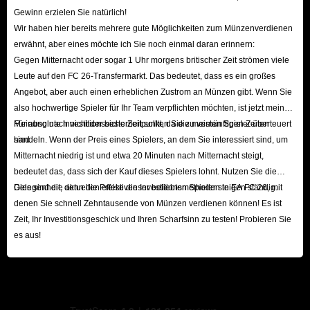
Gewinn erzielen Sie natürlich!
Wir haben hier bereits mehrere gute Möglichkeiten zum Münzenverdienen
erwähnt, aber eines möchte ich Sie noch einmal daran erinnern:
Gegen Mitternacht oder sogar 1 Uhr morgens britischer Zeit strömen viele
Leute auf den FC 26-Transfermarkt. Das bedeutet, dass es ein großes
Angebot, aber auch einen erheblichen Zustrom an Münzen gibt. Wenn Sie
also hochwertige Spieler für Ihr Team verpflichten möchten, ist jetzt meiner
Meinung nach nicht der beste Zeitpunkt, da die meisten Spieler überteuert
Für absolute Investitionssicherheit sollten Sie zu vernünftigen Zeiten
sind.
handeln. Wenn der Preis eines Spielers, an dem Sie interessiert sind, um
Mitternacht niedrig ist und etwa 20 Minuten nach Mitternacht steigt,
bedeutet das, dass sich der Kauf dieses Spielers lohnt. Nutzen Sie die
Gelegenheit, denn die Preise dieser beliebten Spieler steigen ständig.
Dies sind die aktuellen effektiven Investitionsmethoden in EA FC 26, mit
denen Sie schnell Zehntausende von Münzen verdienen können! Es ist
Zeit, Ihr Investitionsgeschick und Ihren Scharfsinn zu testen! Probieren Sie
es aus!