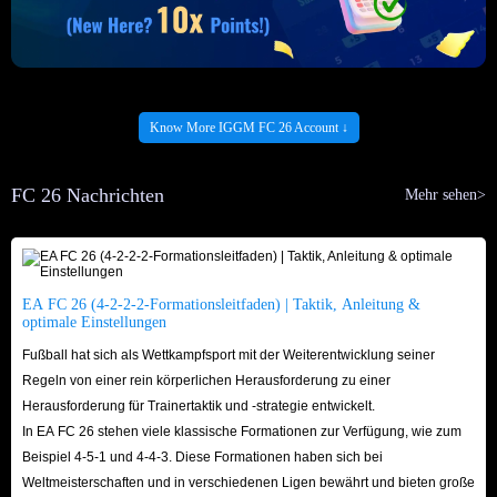
Know More IGGM FC 26 Account ↓
FC 26 Nachrichten
Mehr sehen>
EA FC 26 (4-2-2-2-Formationsleitfaden) | Taktik, Anleitung &
optimale Einstellungen
Fußball hat sich als Wettkampfsport mit der Weiterentwicklung seiner
Regeln von einer rein körperlichen Herausforderung zu einer
Herausforderung für Trainertaktik und -strategie entwickelt.
In EA FC 26 stehen viele klassische Formationen zur Verfügung, wie zum
Beispiel 4-5-1 und 4-4-3. Diese Formationen haben sich bei
Weltmeisterschaften und in verschiedenen Ligen bewährt und bieten große