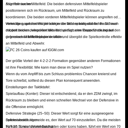
Stürmern suchen.
Angriffslinien im Mittelfeld: Die beiden defensiven Mittelfeldspieler
positionieren sich im Rückraum, um Mittelfeld und Rückraum zu
koordinieren. Die beiden vorderen Mittelfeldspieler können angreifen oder
verteidigen, auf dem Flügel oder in der Mitte spielen und bei Bedarf auch
Wenn die gegnerischen Verteidiger die beiden ballgefährlichen Stürmer
mit den beiden defensiven Mittelfeldspielern eine Doppeldeckung auf den
doppelt decken, vergrößert dies den verfügbaren Raum für die beiden
gegnerischen Mittelfeldspieler bilden.
defensiven Mittelfeldspieler deutlich und übergibt die Spielkontrolle effektiv
an Mittelfeld und Abwehr.
Der größte Vorteil der 4-2-2-2-Formation gegenüber anderen Formationen
ist ihre Flexibilität. Wie kann man diese im Spiel nutzen?
Wenn du vom Anpfiff bis zum Schluss problemlos Chancen kreierst und
Tore schießst, solltest du diesen Plan konsequent anwenden.
Einstellungen der Taktiktafel:
Spielaufbau (Konter): Dieser ist entscheidend, da er den ZDM zwingt, im
Rückraum zu bleiben und einen schnellen Wechsel von der Defensive in
die Offensive ermöglicht.
Defensive Strategie (25–50): Dieser Wert sorgt für eine ausgewogene
Defensivbreite. Vermeide es, den Wert auf 70 einzustellen. Da die meisten
Spielereinstellungen:
FUT 26-Spieler derzeit Goldkarten oder Icons haben, führt ein Wert von 70
Torwart: Torwart (Verteidigung).