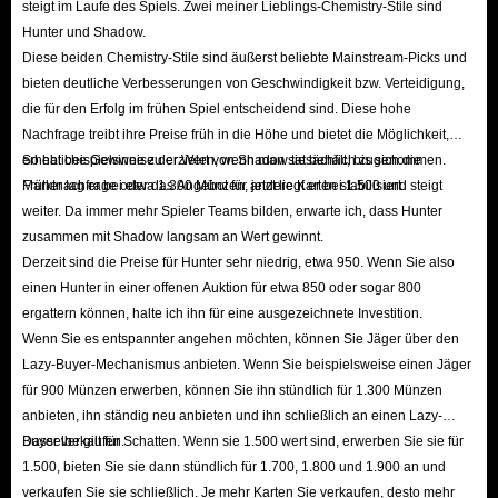
steigt im Laufe des Spiels. Zwei meiner Lieblings-Chemistry-Stile sind
Hunter und Shadow.
Diese beiden Chemistry-Stile sind äußerst beliebte Mainstream-Picks und
bieten deutliche Verbesserungen von Geschwindigkeit bzw. Verteidigung,
die für den Erfolg im frühen Spiel entscheidend sind. Diese hohe
Nachfrage treibt ihre Preise früh in die Höhe und bietet die Möglichkeit,
erhebliche Gewinne zu erzielen, wenn man sie behält, bis sich die
So hat beispielsweise der Wert von Shadow tatsächlich zugenommen.
Marktnachfrage oder das Angebot für andere Karten stabilisiert.
Früher lag er bei etwa 1.300 Münzen, jetzt liegt er bei 1.500 und steigt
weiter. Da immer mehr Spieler Teams bilden, erwarte ich, dass Hunter
zusammen mit Shadow langsam an Wert gewinnt.
Derzeit sind die Preise für Hunter sehr niedrig, etwa 950. Wenn Sie also
einen Hunter in einer offenen Auktion für etwa 850 oder sogar 800
ergattern können, halte ich ihn für eine ausgezeichnete Investition.
Wenn Sie es entspannter angehen möchten, können Sie Jäger über den
Lazy-Buyer-Mechanismus anbieten. Wenn Sie beispielsweise einen Jäger
für 900 Münzen erwerben, können Sie ihn stündlich für 1.300 Münzen
anbieten, ihn ständig neu anbieten und ihn schließlich an einen Lazy-
Buyer verkaufen.
Dasselbe gilt für Schatten. Wenn sie 1.500 wert sind, erwerben Sie sie für
1.500, bieten Sie sie dann stündlich für 1.700, 1.800 und 1.900 an und
verkaufen Sie sie schließlich. Je mehr Karten Sie verkaufen, desto mehr