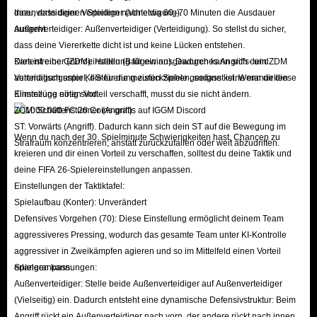
dazu, dass deinen Spielern nach etwa 60–70 Minuten die Ausdauer
Innenverteidiger: Verteidiger (Verteidigung).
ausgeht.
Außenverteidiger: Außenverteidiger (Verteidigung). So stellst du sicher,
dass deine Viererkette dicht ist und keine Lücken entstehen.
Kartentreiber (ZDM): Halten (Ballgewinn). Dadurch kann sich dein ZDM
Dies ist eine Grundeinstellung für ein ausgewogenes Angriffs- und
automatisch unter KI-Steuerung zurückziehen, sodass keine manuellen
Verteidigungsspiel, die für die meisten Spiele geeignet ist. Wenn dir diese
Klimmzüge nötig sind.
Einstellung einen Vorteil verschafft, musst du sie nicht ändern.
ZOM: Schattenstürmer (Angriff).
ST: Vorwärts (Angriff). Dadurch kann sich dein ST auf die Bewegung im
Wenn du nach der 30. Spielminute Schwierigkeiten hast, Chancen zu
Strafraum konzentrieren, anstatt zurückzufallen oder weit abzudriften.
kreieren und dir einen Vorteil zu verschaffen, solltest du deine Taktik und
deine FIFA 26-Spielereinstellungen anpassen.
Einstellungen der Taktiktafel:
Spielaufbau (Konter): Unverändert
Defensives Vorgehen (70): Diese Einstellung ermöglicht deinem Team
aggressiveres Pressing, wodurch das gesamte Team unter KI-Kontrolle
aggressiver in Zweikämpfen agieren und so im Mittelfeld einen Vorteil
erlangen kann.
Spieleranpassungen:
Außenverteidiger: Stelle beide Außenverteidiger auf Außenverteidiger
(Vielseitig) ein. Dadurch entsteht eine dynamische Defensivstruktur: Beim
Angriff rückt ein Außenverteidiger nach vorn, der andere rückt nach innen,