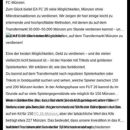
FC-Münzen.
Zum Glück bietet EA FC 26 viele Möglichkeiten, Münzen ohne
Mikrotransaktionen zu verdienen. Wir zeigen dir hier einige leicht zu
erlernende und hochprofitable Methoden, mit denen du auf dem
Transfermarkt 30.000–50.000 Münzen pro Stunde verdienen kannst – und
das mit minimalem Investitionsrisiko!
Eine der besten Möglichkeiten, Geld zu verdienen – und die vielen
vielleicht nicht bewusst ist – ist der Handel mit Trikots und goldenen
Spielerkarten. Wir erklären dir, wie das funktioniert.
Du kannst auf dem Transfermarkt nach regulären Spielerkarten oder
Trikots in Goldqualität suchen und sehen, welche Spieler zwischen 150
und 200 Münzen kosten. In der Anfangsphase von FUT 26 kannst du im
Grunde auf so viele Spielergegenstände wie möglich für 150 Münzen
bieten. Bedenken Sie, dass Sie nicht jedes Mal gewinnen, wenn Sie
Was möchten Sie also tun, nachdem Sie den Zuschlag erhalten haben?
bieten, aber glauben Sie mir, in mindestens 50 % der Fälle gewinnen Sie.
Nehmen wir ein Beispiel: Angenommen, wir bieten in der offenen Auktion
auf ein Kit für 150
FC 26-Münzen
, aber der tatsächliche Wert des Kits
beträgt etwa 227 Münzen. Das bedeutet, dass unsere Investition in das Kit
auf dem Transfermarkt uns locker 77 Münzen einbringt.
Natürlich variieren die Gebote für Spielerkarten auf verschiedenen