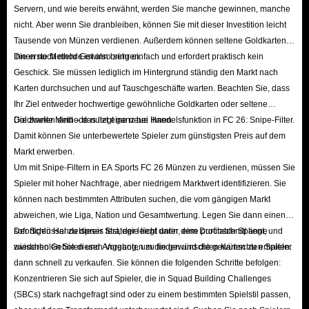
Servern, und wie bereits erwähnt, werden Sie manche gewinnen, manche
nicht. Aber wenn Sie dranbleiben, können Sie mit dieser Investition leicht
Tausende von Münzen verdienen. Außerdem können seltene Goldkarten
Ihnen noch mehr Gewinn bringen.
Die erste Methode ist also sehr einfach und erfordert praktisch kein
Geschick. Sie müssen lediglich im Hintergrund ständig den Markt nach
Karten durchsuchen und auf Tauschgeschäfte warten. Beachten Sie, dass
Ihr Ziel entweder hochwertige gewöhnliche Goldkarten oder seltene
Goldkarten sind – das liegt ganz bei Ihnen.
Die zweite Methode nutzt eine neue Handelsfunktion in FC 26: Snipe-Filter.
Damit können Sie unterbewertete Spieler zum günstigsten Preis auf dem
Markt erwerben.
Um mit Snipe-Filtern in EA Sports FC 26 Münzen zu verdienen, müssen Sie
Spieler mit hoher Nachfrage, aber niedrigem Marktwert identifizieren. Sie
können nach bestimmten Attributen suchen, die vom gängigen Markt
abweichen, wie Liga, Nation und Gesamtwertung. Legen Sie dann einen
sofortigen Handelspreis fest, der leicht unter dem Durchschnitt liegt, und
Der Schlüssel zu dieser Strategie liegt darin, eine profitable Spanne
wiederholen Sie diesen Vorgang, um die gewünschten Karten zu erhalten.
zwischen Geboten und Angeboten zu finden und die gewünschten Spieler
dann schnell zu verkaufen. Sie können die folgenden Schritte befolgen:
Konzentrieren Sie sich auf Spieler, die in Squad Building Challenges
(SBCs) stark nachgefragt sind oder zu einem bestimmten Spielstil passen,