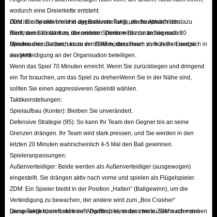
wodurch eine Dreierkette entsteht.
ZDM: Ein Spieler bleibt in der Balleroberung, um die Abwehr des
Dies ist eine aktivere und aggressivere Taktik, die hauptsächlich dazu
Rückraums zu stärken, der andere Spieler wird zum tiefliegenden
dient, den Stillstand zu überwinden. Denken Sie daran, sie nach 30
Spielmacher. Dadurch kann der ZDM moderat nach vorn ziehen und sich in
Minuten einzusetzen, um zu vermeiden, dass Ihnen zu früh die Energie
der Verteidigung an der Organisation beteiligen.
ausgeht.
Wenn das Spiel 70 Minuten erreicht. Wenn Sie zurückliegen und dringend
ein Tor brauchen, um das Spiel zu drehenWenn Sie in der Nähe sind,
sollten Sie einen aggressiveren Spielstil wählen.
Taktikeinstellungen:
Spielaufbau (Konter): Bleiben Sie unverändert.
Defensive Strategie (95): So kann Ihr Team den Gegner bis an seine
Grenzen drängen. Ihr Team wird stark pressen, und Sie werden in den
letzten 20 Minuten wahrscheinlich 4-5 Mal den Ball gewinnen.
Spieleranpassungen:
Außenverteidiger: Beide werden als Außenverteidiger (ausgewogen)
eingestellt. Sie drängen aktiv nach vorne und spielen als Flügelspieler.
ZDM: Ein Spieler bleibt in der Position „Halten“ (Ballgewinn), um die
Verteidigung zu bewachen, der andere wird zum „Box Crasher“
(ausgewogen) umfunktioniert. Dadurch kann der zweite ZDM nach vorne
Diese Taktik basiert stark auf Angriffsspiel, sodass bis zu sechs oder sieben