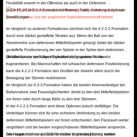
Flexibilität sowohl in der Offensive als auch in der Defensive.
Die heutige Einführung der 4-2-2-2-Formation ist bei Mannschaften wie
dem FC Arsenal und der englischen Nationalmannschaft beliebt.
Im Vergleich zu anderen Formationen zeichnet sich die 4-2-2-2-Formation
durch eine stärker gestaffelte Struktur aus. Wenn der Ball von der
Abwehrreihe zum defensiven Mittelfeldspieler gelangt, bietet die stärker
gestaffelte Positionierung der vier Spieler in der Spitze dem defensiven
Mittelfeldspieler vielfältige Möglichkeiten für weitere Pässe.
Darüber hinaus kann diese Formation die gegnerische Abwehr
fragmentieren. Bei Mannschaften mit schwacher defensiver Positionierung
kann die 4-2-2-2-Formation den Großteil der Abwehr allein durch die
Bewegung der Stürmer mobilisieren.
Im Vergleich zur 4-3-3-Formation haben die beiden Innenverteidiger bei
Ballannahme zwei Passmöglichkeiten: direkt zu den drei Mittelfeldspielern
vor ihnen oder durch lange Bälle zu den drei Stürmern.
In der 4-2-2-2-Formation sind diese Optionen jedoch vielfältiger. Die
Verteidiger können sich für eine sicherere Verbindung zu den beiden
defensiven Mittelfeldspielern vor ihnen entscheiden, den Passraum weiter
vergrößern und die beiden vorgeschobenen Mittelfeldspieler ansprechen
oder sogar durch lange Bälle direkt die Verbindung zu den beiden
Der Hauptvorteil der 4-2-2-2-Formation liegt in der Bildung zweier