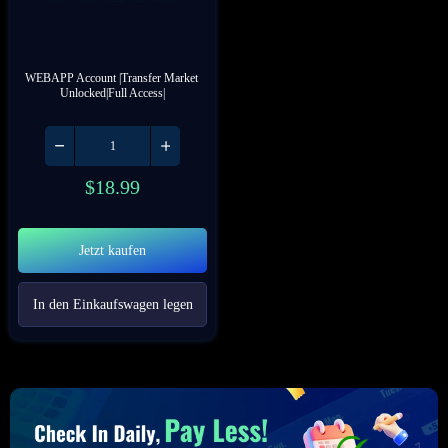
WEBAPP Account |Transfer Market 
Unlocked|Full Access|
$
18.99
Jetzt kaufen
In den Einkaufswagen legen