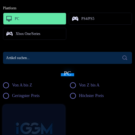
Plattform
PC
PS4/PS5
Xbox One/Series
PC
Von A bis Z
Von Z bis A
Geringster Preis
Höchster Preis