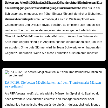
ziehen und wie ein ZOM oder Schattenstürmer am Angriff teilnehmen, ist
Spieler am Angriff beteiligt sind. Dies schafft zahlreiche Möglichkeiten, lässt
aber weniger bereit, in die Verteidigung zurückzukehren.
die Verteidigung aber relativ offen. Diese Taktik wird am besten nur in der
Schlussphase eingesetzt; ein früher Einsatz führt mit ziemlicher Sicherheit
zu einer Niederlage.
Dies ist eine relativ flexible Formation, die sich in Wettkampfmodi wie
Championship und Division Rivals bewährt. Es empfiehlt sich jedoch, sie
vorher zu üben, um zu verstehen, wann Anpassungen erforderlich sind.
Obwohl die 4-2-2-2-Formation sehr effektiv ist, müssen Ihre Stürmer als
Kern Ihres Angriffs ständig in Angriffsaufgaben eingebunden sein, um Tore
zu erzielen. Ohne gute Stürmer wird Ihr Team Schwierigkeiten haben, den
Gegner zu bedrohen. Wenn Sie diese Formation ausprobieren möchten,
können Sie auf IGGM.com günstige EA FIFA 26-Spieler kaufen
, um die
Schwächen Ihres Teams zu beheben.
EA FC 26: Die besten Möglichkeiten, auf dem Transfermarkt Münzen
zu verdienen!
Als FIFA-Veteran weißt du, wie wichtig Münzen im Spiel sind. Egal, ob du
hoch bewertete Spielerkarten erwirbst, den Manager wechselst oder
einzigartige kosmetische Gegenstände einlöst – du brauchst jede Menge