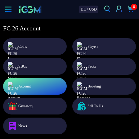
0
DE
/
USD
FC 26 Account
Coins
Players
SBCs
Packs
Account
Boosting
Giveaway
Sell To Us
News