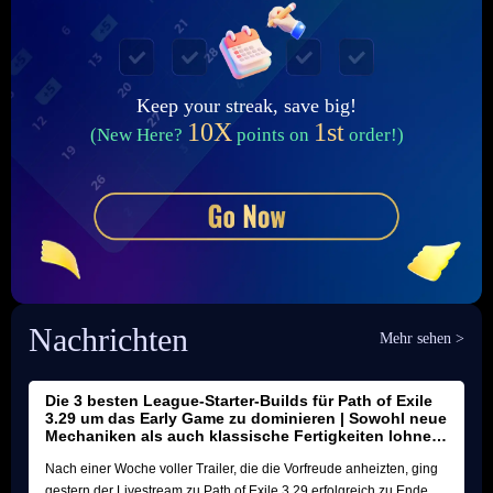
Keep your streak, save big!
10X
1st
(New Here?
points on
order!)
Nachrichten
Mehr sehen >
Die 3 besten League-Starter-Builds für Path of Exile
3.29 um das Early Game zu dominieren | Sowohl neue
Mechaniken als auch klassische Fertigkeiten lohnen
sich!
Nach einer Woche voller Trailer, die die Vorfreude anheizten, ging
gestern der Livestream zu Path of Exile 3.29 erfolgreich zu Ende