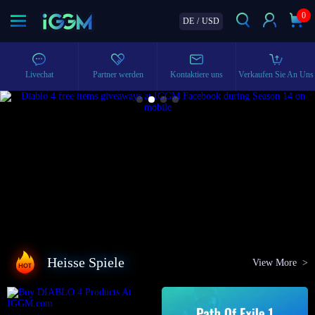
0
DE
/
USD
Livechat
Partner werden
Kontaktiere uns
Verkaufen Sie An Uns
Heisse Spiele
View More >