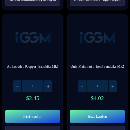
All Include : [Copper] Sandbike Mk1
Only Main Part : [Iron] Sandbike Mk2
$
2.45
$
4.02
Jetzt kaufen
Jetzt kaufen