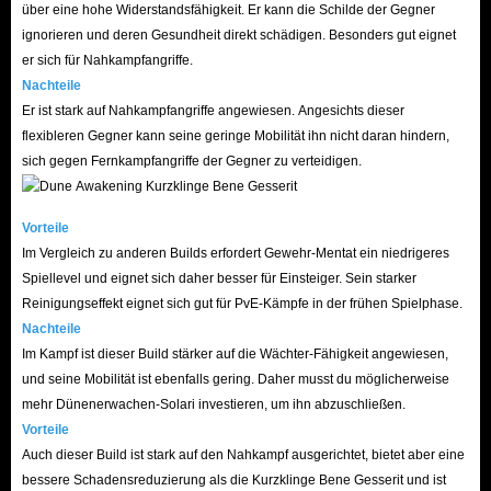
möchten, müssen Sie die lokalen Marktbedingungen berücksichtigen, bevor
über eine hohe Widerstandsfähigkeit. Er kann die Schilde der Gegner
Sie die Waren verkaufen.
ignorieren und deren Gesundheit direkt schädigen. Besonders gut eignet
er sich für Nahkampfangriffe.
F: Ist ein Kauf notwendig?
Nachteile
A: Wir alle wissen, wie wichtig diese Gegenstände im Spielverlauf sind.
Er ist stark auf Nahkampfangriffe angewiesen. Angesichts dieser
Aber mal ehrlich: Ob es sich nun um grundlegende Ressourcen und
flexibleren Gegner kann seine geringe Mobilität ihn nicht daran hindern,
Verbrauchsgüter zum Überleben oder um fortschrittliche Waffen und
sich gegen Fernkampfangriffe der Gegner zu verteidigen.
Ausrüstung für den Aufbau der Basis handelt, mit nur kurzfristigem
Aufwand lässt sich der Bedarf kaum decken. Dafür muss man nicht nur
Vorteile
viel Zeit mit repetitivem Grinden verbringen, sondern auch verschiedene
Im Vergleich zu anderen Builds erfordert Gewehr-Mentat ein niedrigeres
Spiellevel und eignet sich daher besser für Einsteiger. Sein starker
landwirtschaftliche Fähigkeiten und Kenntnisse beherrschen.
Reinigungseffekt eignet sich gut für PvE-Kämpfe in der frühen Spielphase.
Aber wer weiß noch, wie der ursprüngliche Zweck des Spielens die
Nachteile
Entspannung ist? Ich glaube, niemand möchte ständig Zeit mit mühsamem
Im Kampf ist dieser Build stärker auf die Wächter-Fähigkeit angewiesen,
Ressourcensammeln verbringen? Warum also nicht ein wenig Geld
und seine Mobilität ist ebenfalls gering. Daher musst du möglicherweise
ausgeben, um das Problem zu lösen? Kaufe Dune Awakening-Materialien
mehr Dünenerwachen-Solari investieren, um ihn abzuschließen.
Vorteile
auf einer sicheren und zuverlässigen Website. So kannst du dich ganz auf
Auch dieser Build ist stark auf den Nahkampf ausgerichtet, bietet aber eine
den Überlebensdruck und die Bedrohung durch Sandwürmer im Spiel
bessere Schadensreduzierung als die Kurzklinge Bene Gesserit und ist