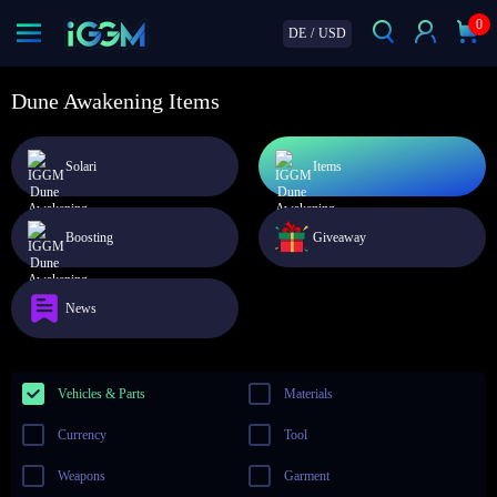
0
DE
/
USD
Dune Awakening Items
Solari
Items
Boosting
Giveaway
News
Vehicles & Parts
Materials
Currency
Tool
Weapons
Garment