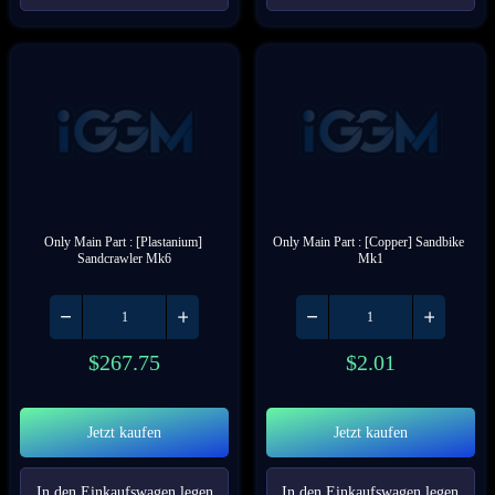
Only Main Part : [Plastanium] 
Only Main Part : [Copper] Sandbike 
Sandcrawler Mk6
Mk1
$
267.75
$
2.01
Jetzt kaufen
Jetzt kaufen
In den Einkaufswagen legen
In den Einkaufswagen legen