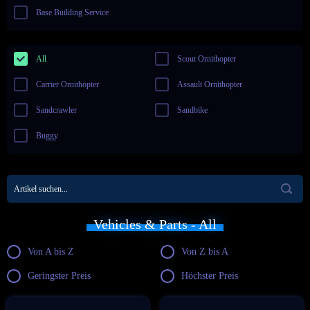
Base Building Service
All
Scout Ornithopter
Carrier Ornithopter
Assault Ornithopter
Sandcrawler
Sandbike
Buggy
Vehicles & Parts - All
Von A bis Z
Von Z bis A
Geringster Preis
Höchster Preis