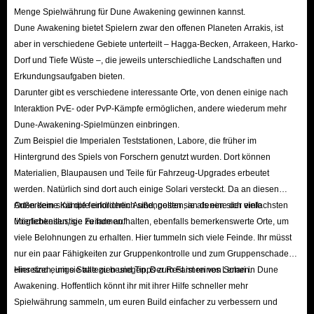
Menge Spielwährung für Dune Awakening gewinnen kannst.
Awakening-Artikel und die Qualität unseres Services!
Dune Awakening bietet Spielern zwar den offenen Planeten Arrakis, ist
F: Wie kaufe ich hier ein?
aber in verschiedene Gebiete unterteilt – Hagga-Becken, Arrakeen, Harko-
A:
Dorf und Tiefe Wüste –, die jeweils unterschiedliche Landschaften und
Öffnen Sie die IGGM-Seite mit Dune Awakening-Artikeln.
Erkundungsaufgaben bieten.
Wählen Sie das gewünschte Produkt aus, wählen Sie die gewünschte
Darunter gibt es verschiedene interessante Orte, von denen einige nach
Interaktion PvE- oder PvP-Kämpfe ermöglichen, andere wiederum mehr
Menge mit „+“ oder „-“ und klicken Sie anschließend auf „Jetzt
Dune-Awakening-Spielmünzen einbringen.
kaufen“.
Zum Beispiel die Imperialen Teststationen, Labore, die früher im
Bestätigen Sie die Produkte und Mengen, die Sie in den Warenkorb
Hintergrund des Spiels von Forschern genutzt wurden. Dort können
gelegt haben, sorgfältig.
Materialien, Blaupausen und Teile für Fahrzeug-Upgrades erbeutet
werden. Natürlich sind dort auch einige Solari versteckt. Da an diesen
Geben Sie die erforderlichen Benutzerinformationen ein, einschließlich
Orten keine Kämpfe erforderlich sind, gelten sie als eine der einfachsten
Außerdem sind die feindlichen Außenposten, an denen sich viele
Name, E-Mail-Adresse und Telefonnummer.
Möglichkeiten, sie zu farmen.
überlebenslustige Feinde aufhalten, ebenfalls bemerkenswerte Orte, um
Wählen Sie anschließend Ihre Spielkontodaten aus und geben Sie diese
viele Belohnungen zu erhalten. Hier tummeln sich viele Feinde. Ihr müsst
ein, um eine reibungslose Lieferung zu gewährleisten.
nur ein paar Fähigkeiten zur Gruppenkontrolle und zum Gruppenschaden
Wählen Sie Ihre verfügbare Zahlungsmethode und Ihren Coupon und
einsetzen, um sie alle zu besiegen. Der Rest ist reines Lernen.
Hier sind einige Strategien und Tipps zum Farmen von Solari in Dune
Awakening. Hoffentlich könnt ihr mit ihrer Hilfe schneller mehr
klicken Sie auf „Jetzt bezahlen“.
Spielwährung sammeln, um euren Build einfacher zu verbessern und
Hinweis zum sicheren Handel mit Dune Awakening-Artikeln: