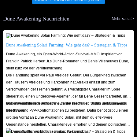
Überlebensressourcen: Ressourcen wie Wasser, Brennstoffzellen und
Gewürzschlamm sind für das Überleben in der Wüste unerlässlich. Die
Dune Awakening Nachrichten
Lagerung dieser Ressourcen bestimmt, wie weit wir kommen.
Mehr sehen>
Überlebenswerkzeuge: Diese sind nützliche Gegenstände zum Sammeln
von Ressourcen, Herstellen fortschrittlicher Ausrüstung, zur Interaktion
mit der Umgebung und zum Erfüllen besonderer Aufgaben. In der
Dune Awakening Solari Farming: Wie geht das? – Strategien & Tipps
rauen Wüstenumgebung kann der richtige Einsatz dieser Werkzeuge
Dune Awakening, ein Open-World-Action-Survival-MMO, inspiriert von
helfen, in der offenen Welt schneller zu überleben und zu gedeihen.
Franklin Patrick Herbert Jr.s Dune-Romanen und Denis Villeneuves Dune,
steht kurz vor der Veröffentlichung.
Herstellungsmaterialien: Diese Materialien sind wichtige Ressourcen,
Die Handlung spielt vor Paul Atreides' Geburt. Der Bürgerkrieg zwischen
die Spieler benötigen, um Ausrüstung herzustellen, Gebäude zu
den Häusern Atreides und Harkonnen hat Arrakis erfasst und zum
errichten und auf Arrakis zu überleben. Durch Sammeln, Verarbeiten
Verschwinden der Fremen geführt. Als wichtigster Charakter im Spiel
und Veredeln können sie nicht nur zur Herstellung kleiner Werkzeuge
steuerst du einen Undercover-Agenten, der für Bene Gesserit arbeitet, und
erfüllst verschiedene Aufgaben, um die Fremen zu finden und Sleeper zu
Dabei musst du dich auf deine eigenen mächtigen Builds verlassen, um
und medizinischer Geräte, sondern auch zur Verbesserung von
beschwören.
alle PvE- und PvP-Konfrontationen zu bestehen. Dafür benötigst du einen
Rüstungen und Technologien verwendet werden.
großen Vorrat an Dune Awakening Solari, mit dem du effektivere
Verbrauchsgüter: Verbrauchsgüter sind wichtige
Gegenstände herstellen, Charakterlevel erhöhen und deinen politischen
Ausrüstungsgegenstände, die Spieler nutzen, um zu überleben, sich von
und wirtschaftlichen Einfluss ausbauen kannst.