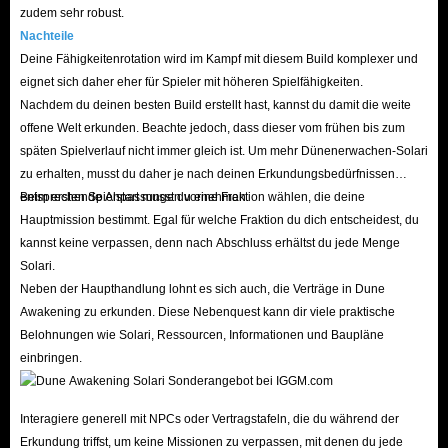
konzentrieren!
zudem sehr robust.
Nachteile
Häufig gestellte Fragen zum Kauf von Dune
Deine Fähigkeitenrotation wird im Kampf mit diesem Build komplexer und
eignet sich daher eher für Spieler mit höheren Spielfähigkeiten.
Awakening-Artikeln auf IGGM.com
Nachdem du deinen besten Build erstellt hast, kannst du damit die weite
F: Wie schätzen die Nutzer IGGM beim Verkauf von Dune
offene Welt erkunden. Beachte jedoch, dass dieser vom frühen bis zum
späten Spielverlauf nicht immer gleich ist. Um mehr Dünenerwachen-Solari
Awakening-Materialien ein?
zu erhalten, musst du daher je nach deinen Erkundungsbedürfnissen
A: IGGM ist ein Online-Shop mit langjähriger Handelserfahrung und
entsprechende Anpassungen vornehmen.
Beim ersten Spielstart musst du eine Fraktion wählen, die deine
wurde von unzähligen echten Spielern verifiziert. Wir genießen in vielen
Hauptmission bestimmt. Egal für welche Fraktion du dich entscheidest, du
Communities, darunter Trustpilot, Facebook und X, ein hohes Ansehen und
kannst keine verpassen, denn nach Abschluss erhältst du jede Menge
Solari.
werden von vielen Spielern empfohlen.
Neben der Haupthandlung lohnt es sich auch, die Verträge in Dune
Mit unseren günstigen Produkten, unserer zuverlässigen Lieferung und
Awakening zu erkunden. Diese Nebenquest kann dir viele praktische
unserem umfassenden Service haben wir das Vertrauen vieler treuer Nutzer
Belohnungen wie Solari, Ressourcen, Informationen und Baupläne
gewonnen. Wir haben nicht nur Zehntausende Fans in den gängigen
einbringen.
sozialen Medien, sondern auch eine Super-Bewertung von 4,8 und über
120.000 echte Bewertungen auf Trustpilot! Über 95 % der positiven
Interagiere generell mit NPCs oder Vertragstafeln, die du während der
Käuferbewertungen bestätigen die Zuverlässigkeit unserer Dune
Erkundung triffst, um keine Missionen zu verpassen, mit denen du jede