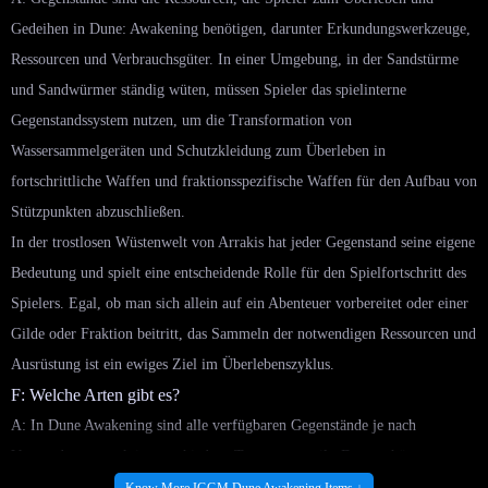
Gedeihen in Dune: Awakening benötigen, darunter Erkundungswerkzeuge,
Ressourcen und Verbrauchsgüter. In einer Umgebung, in der Sandstürme
und Sandwürmer ständig wüten, müssen Spieler das spielinterne
Gegenstandssystem nutzen, um die Transformation von
Wassersammelgeräten und Schutzkleidung zum Überleben in
fortschrittliche Waffen und fraktionsspezifische Waffen für den Aufbau von
Stützpunkten abzuschließen.
In der trostlosen Wüstenwelt von Arrakis hat jeder Gegenstand seine eigene
Bedeutung und spielt eine entscheidende Rolle für den Spielfortschritt des
Spielers. Egal, ob man sich allein auf ein Abenteuer vorbereitet oder einer
Gilde oder Fraktion beitritt, das Sammeln der notwendigen Ressourcen und
Ausrüstung ist ein ewiges Ziel im Überlebenszyklus.
F: Welche Arten gibt es?
A: In Dune Awakening sind alle verfügbaren Gegenstände je nach
Verwendungszweck in verschiedene Typen unterteilt. Dazu gehören:
Know More IGGM Dune Awakening Items ↓