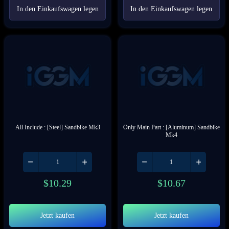
In den Einkaufswagen legen
In den Einkaufswagen legen
All Include : [Steel] Sandbike Mk3
Only Main Part : [Aluminum] Sandbike 
Mk4
$
10.29
$
10.67
Jetzt kaufen
Jetzt kaufen