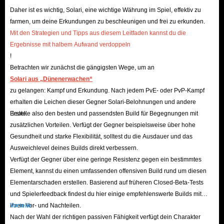
Verletzungen zu erholen, vorübergehende Vorteile zu erlangen und sich
Daher ist es wichtig, Solari, eine wichtige Währung im Spiel, effektiv zu
an die raue Umgebung von Arrakis anzupassen.
farmen, um deine Erkundungen zu beschleunigen und frei zu erkunden.
F: Wie tauscht man Gegenstände?
Mit den Strategien und Tipps aus diesem Leitfaden kannst du die
A: Im Spiel sind diese Dune Awakening-Materialien nicht nur der
Ergebnisse mit halbem Aufwand verdoppeln
!
Grundstein für dein Überleben und deine Entwicklung, sondern können
Betrachten wir zunächst die gängigsten Wege, um an
auch verkauft werden, um zusätzliches Solari zu erhalten und weitere
Solari aus „Dünenerwachen“
Handwerksmaterialien, Waffen und andere Überlebensutensilien
zu gelangen: Kampf und Erkundung. Nach jedem PvE- oder PvP-Kampf
freizuschalten.
erhalten die Leichen dieser Gegner Solari-Belohnungen und andere
Um diese Gegenstände zu verkaufen, besucht man am häufigsten einen
Beute.
Erstelle also den besten und passendsten Build für Begegnungen mit
zusätzlichen Vorteilen. Verfügt der Gegner beispielsweise über hohe
Handelsposten. In jedem größeren Gebiet von Dune: Awakening gibt es
Gesundheit und starke Flexibilität, solltest du die Ausdauer und das
einen Handelsposten, an dem Händler gerne deine Ausrüstung und Solari
Ausweichlevel deines Builds direkt verbessern.
annehmen.
Verfügt der Gegner über eine geringe Resistenz gegen ein bestimmtes
Beachten Sie jedoch, dass sich das Wirtschaftssystem im Spiel dynamisch
Element, kannst du einen umfassenden offensiven Build rund um diesen
Elementarschaden erstellen. Basierend auf früheren Closed-Beta-Tests
an Angebot und Nachfrage anpasst. Das bedeutet, dass man nicht einfach
und Spielerfeedback findest du hier einige empfehlenswerte Builds mit
eine große Menge eines bestimmten Gegenstands produzieren und damit
ihren Vor- und Nachteilen.
Vorteile
riesige Gewinne erwarten kann. Wenn Sie damit viel Geld verdienen
Nach der Wahl der richtigen passiven Fähigkeit verfügt dein Charakter