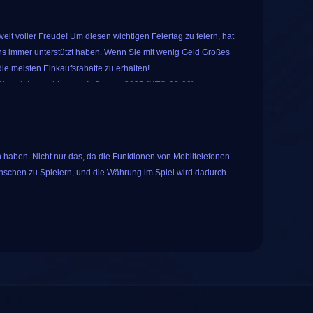
lt voller Freude! Um diesen wichtigen Feiertag zu feiern, hat
s immer unterstützt haben. Wenn Sie mit wenig Geld Großes
ie meisten Einkaufsrabatte zu erhalten!
 und dauert bis zum 1. Januar 2025 (UTC-08:00).
 Sie spezielle, beliebte Spielprodukte auf IGGM kaufen. Das
warum nicht?
en für alle registrierten Benutzer an. Tippen Sie einfach auf
 haben. Nicht nur das, da die Funktionen von Mobiltelefonen
ese Glücksverlosung umfasst die folgenden 10
nschen zu Spielern, und die Währung im Spiel wird dadurch
s mit langjähriger Erfahrung ist iGGM bestrebt, den Spielern
enste anzubieten. Im Laufe der Jahre hat iGGM mehr als 50.000