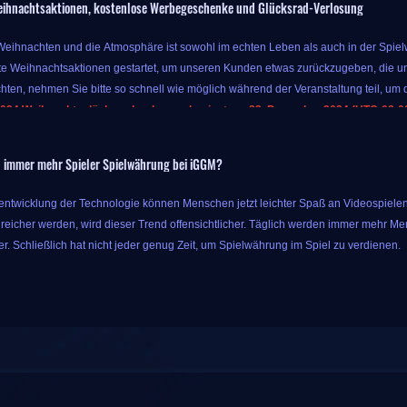
ihnachtsaktionen, kostenlose Werbegeschenke und Glücksrad-Verlosung
 Weihnachten und die Atmosphäre ist sowohl im echten Leben als auch in der Spielwe
e Weihnachtsaktionen gestartet, um unseren Kunden etwas zurückzugeben, die un
hten, nehmen Sie bitte so schnell wie möglich während der Veranstaltung teil, um d
024 Weihnachtsglücksradverlosung beginnt am 23. Dezember 2024 (UTC-08:00)
r Veranstaltung können Sie bis zu 10 % Extrabonus für Währung erhalten, solange
 immer mehr Spieler Spielwährung bei iGGM?
s Sie mit nur dem ursprünglichen Geld mehr Spielprodukte erhalten können, also 
aschungen dieser Aktion hören hier nicht auf. IGGM bietet auch Glücksradverlosung
rentwicklung der Technologie können Menschen jetzt leichter Spaß an Videospielen
ie können die entsprechende Belohnung erhalten, nachdem es angehalten hat. Di
eicher werden, wird dieser Trend offensichtlicher. Täglich werden immer mehr Me
n. Es hängt von Ihrem Glück ab, welchen Sie ziehen können!
r. Schließlich hat nicht jeder genug Zeit, um Spielwährung im Spiel zu verdienen.
 von iGGM löste dieses Problem schließlich. Als Spieleanbieter eines Drittanbieter
alitätsdienste wie die billigste Spielwährung auf dem Markt und Powerleveling-Di
der ganzen Welt geholfen und genießt unter Spielern ein hohes Ansehen.
ieler vertrauen iGGM, weil iGGM sechs Vorteile hat:
 dieser Glücksradverlosung auf der Veranstaltungsseite teil:
iggm.com/de/lucky-draw