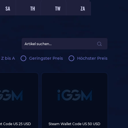
SA
TH
TW
ZA
 Z bis A
Geringster Preis
Höchster Preis
et Code US 25 USD
Steam Wallet Code US 50 USD