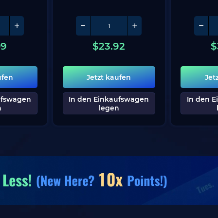
09
$
23.92
$
ufen
Jetzt kaufen
Jet
ufswagen
In den Einkaufswagen
In den 
n
legen