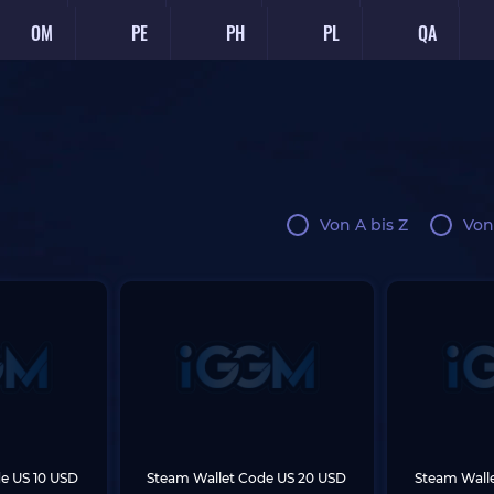
OM
PE
PH
PL
QA
Von A bis Z
Von
e US 10 USD
Steam Wallet Code US 20 USD
Steam Wall