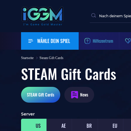
WÄHLE DEIN SPIEL
Hilfezentrum
Startseite
Steam Gift Cards
STEAM Gift Cards
STEAM
Gift Cards
News
Server
US
AE
BR
EU