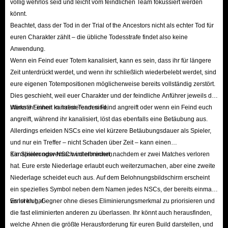
völlig wehrlos seid und leicht vom feindlichen Team fokussiert werden
könnt.
Beachtet, dass der Tod in der Trial of the Ancestors nicht als echter Tod für
euren Charakter zählt – die übliche Todesstrafe findet also keine
Anwendung.
Wenn ein Feind euer Totem kanalisiert, kann es sein, dass ihr für längere
Zeit unterdrückt werdet, und wenn ihr schließlich wiederbelebt werdet, sind
eure eigenen Totempositionen möglicherweise bereits vollständig zerstört.
Dies geschieht, weil euer Charakter und der feindliche Anführer jeweils die
stärkste Einheit in ihrem Team sind.
Wenn ihr einen kanalisierenden Feind angreift oder wenn ein Feind euch
angreift, während ihr kanalisiert, löst das ebenfalls eine Betäubung aus.
Allerdings erleiden NSCs eine viel kürzere Betäubungsdauer als Spieler,
und nur ein Treffer – nicht Schaden über Zeit – kann einen
Kanalisierungsversuch unterbrechen.
Ein Spieler oder NSC wird eliminiert, nachdem er zwei Matches verloren
hat. Eure erste Niederlage erlaubt euch weiterzumachen, aber eine zweite
Niederlage scheidet euch aus. Auf dem Belohnungsbildschirm erscheint
ein spezielles Symbol neben dem Namen jedes NSCs, der bereits einmal
verloren hat.
Es ist klug, Gegner ohne dieses Eliminierungsmerkmal zu priorisieren und
die fast eliminierten anderen zu überlassen. Ihr könnt auch herausfinden,
welche Ahnen die größte Herausforderung für euren Build darstellen, und