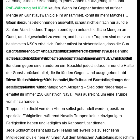
Allerdings sind die Belohnungen jedes Ahnen relativ gering; ihr könnt
PoE-Währung bei IGGM
kaufen. Wenn ihr Gegner basierend auf der
Menge an Gunst auswählt, die ihr ansammelt, könnt ihr mehr Matches
gewinnen.
Wenn ihr Gunst-Belohnungen auswählt, schaut nicht einfach nur auf die
Zahlen. Verschiedene Truppen benötigen unterschiedliche Mengen an
Gunst, um freigeschaltet zu werden, und bestimmte Truppen sind nur von
bestimmten NSCs erhältlich. Daher müsst ihr sicherstellen, dass die Gunst,
die ihr verdient, von Ahnen stammt, zu denen ihr bereits eine Beziehung
Es gibt eine Möglichkeit, Gunst zwischen verschiedenen NSCs
aufgebaut habt, damit ihr nach und nach mächtigere Einheiten freischalten
umzuwandeln: Ihr erwerbt einen Gegenstand von einem NSC und handelt
könnt.
ihn dann gegen einen anderen ein. Beachtet jedoch, dass ihr nur die Hälfte
der Gunst zurückerhaltet, die ihr für den Gegenstand ausgegeben habt.
Diese Verlustrate von 50 % bedeutet, dass ihr eure Gunst-Zuteilung
Wenn ihr ein Match gewinnt, erhaltet ihr Gunst und Belohnungen aus der
sorgfältig planen müsst.
gewählten Reihe. Unabhängig vom Ausgang – Sieg oder Niederlage –
erhaltet ihr immer 250 Gunst von Navali, was ausreicht, um eine Truppe
von ihr zu handeln.
Truppen, die direkt von den Ahnen selbst gehandelt werden, besitzen
spezielle Fähigkeiten, während Navalis Truppen keine einzigartigen
Fertigkeiten haben und lediglich als Kanonenfutter dienen.
Jede Schlacht besteht aus zwei Teams mit jeweils bis zu sechzehn
Mitgliedern plus einem Anführer. Auf dem taktischen Aufstellungsbildschirm