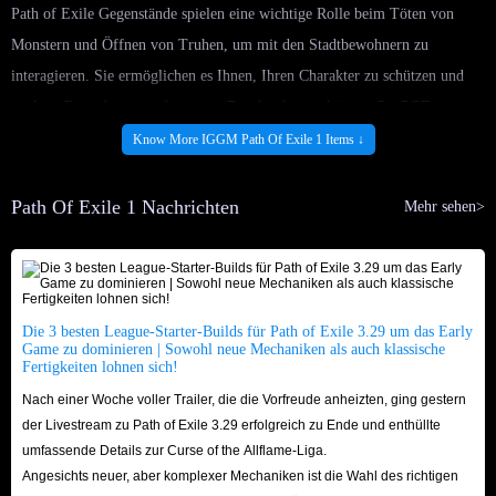
Path of Exile Gegenstände spielen eine wichtige Rolle beim Töten von
Monstern und Öffnen von Truhen, um mit den Stadtbewohnern zu
interagieren. Sie ermöglichen es Ihnen, Ihren Charakter zu schützen und
stärkere Bosse besser zu besiegen. Darüber hinaus können Sie POE
Gegenstände mit anderen Spielern im Austausch gegen POE Währung
Know More IGGM Path Of Exile 1 Items ↓
verkaufen und kaufen.
Eine große Anzahl von POE Gegenständen kann von IGGM bereitgestellt
Path Of Exile 1 Nachrichten
Mehr sehen>
werden, günstig, aber sicher. Alle Waren werden von echten Spielern
bereitgestellt, sodass die Kunden sie bedenkenlos in ihren Rucksack legen
können. Sollten Sie Fragen zu den zum Verkauf stehenden POE
Gegenständen haben, zögern Sie bitte nicht, uns zu kontaktieren. Wir
Die 3 besten League-Starter-Builds für Path of Exile 3.29 um das Early
Game zu dominieren | Sowohl neue Mechaniken als auch klassische
wünschen Ihnen einen freudigen Handel.
Fertigkeiten lohnen sich!
Nach einer Woche voller Trailer, die die Vorfreude anheizten, ging gestern
der Livestream zu Path of Exile 3.29 erfolgreich zu Ende und enthüllte
umfassende Details zur Curse of the Allflame-Liga.
Angesichts neuer, aber komplexer Mechaniken ist die Wahl des richtigen