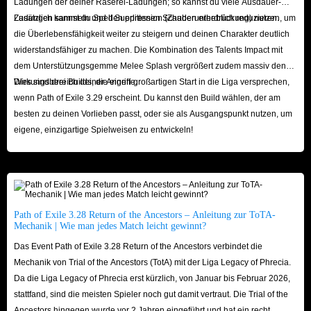
Ladungen der deiner Raserei-Ladungen; so kannst du viele Ausdauer-
Ladungen sammeln und den erlittenen Schaden erheblich reduzieren.
Zusätzlich kannst du Spell Suppression (Zauberunterdrückung) nutzen, um
die Überlebensfähigkeit weiter zu steigern und deinen Charakter deutlich
widerstandsfähiger zu machen. Die Kombination des Talents Impact mit
dem Unterstützungsgemme Melee Splash vergrößert zudem massiv den
Wirkungsbereich deiner Angriffe.
Dies sind drei Builds, die einen großartigen Start in die Liga versprechen,
wenn Path of Exile 3.29 erscheint. Du kannst den Build wählen, der am
besten zu deinen Vorlieben passt, oder sie als Ausgangspunkt nutzen, um
eigene, einzigartige Spielweisen zu entwickeln!
Path of Exile 3.28 Return of the Ancestors – Anleitung zur ToTA-
Mechanik | Wie man jedes Match leicht gewinnt?
Das Event Path of Exile 3.28 Return of the Ancestors verbindet die
Mechanik von Trial of the Ancestors (TotA) mit der Liga Legacy of Phrecia.
Da die Liga Legacy of Phrecia erst kürzlich, von Januar bis Februar 2026,
stattfand, sind die meisten Spieler noch gut damit vertraut. Die Trial of the
Ancestors hingegen wurde vor 2 Jahren eingeführt und hat ein recht