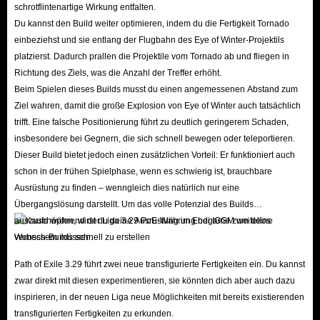
schrotflintenartige Wirkung entfalten.
Du kannst den Build weiter optimieren, indem du die Fertigkeit Tornado
einbeziehst und sie entlang der Flugbahn des Eye of Winter-Projektils
platzierst. Dadurch prallen die Projektile vom Tornado ab und fliegen in
Richtung des Ziels, was die Anzahl der Treffer erhöht.
Beim Spielen dieses Builds musst du einen angemessenen Abstand zum
Ziel wahren, damit die große Explosion von Eye of Winter auch tatsächlich
trifft. Eine falsche Positionierung führt zu deutlich geringerem Schaden,
insbesondere bei Gegnern, die sich schnell bewegen oder teleportieren.
Dieser Build bietet jedoch einen zusätzlichen Vorteil: Er funktioniert auch
schon in der frühen Spielphase, wenn es schwierig ist, brauchbare
Ausrüstung zu finden – wenngleich dies natürlich nur eine
Übergangslösung darstellt. Um das volle Potenzial des Builds
auszuschöpfen, wirst du deine Ausrüstung im Endgame zweifellos
verbessern müssen.
Path of Exile 3.29 führt zwei neue transfigurierte Fertigkeiten ein. Du kannst
zwar direkt mit diesen experimentieren, sie könnten dich aber auch dazu
inspirieren, in der neuen Liga neue Möglichkeiten mit bereits existierenden
transfigurierten Fertigkeiten zu erkunden.