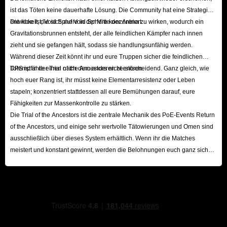
ist das Töten keine dauerhafte Lösung. Die Community hat eine Strategie
entwickelt, die sich auf Void Sphere konzentriert.
Die Idee ist, Void Sphere in der Mitte der Arena zu wirken, wodurch ein
Gravitationsbrunnen entsteht, der alle feindlichen Kämpfer nach innen
zieht und sie gefangen hält, sodass sie handlungsunfähig werden.
Während dieser Zeit könnt ihr und eure Truppen sicher die feindlichen
Totempfähle einen nach dem anderen zerstören.
DPS ist in der Trial of the Ancestors nicht entscheidend. Ganz gleich, wie
hoch euer Rang ist, ihr müsst keine Elementarresistenz oder Leben
stapeln; konzentriert stattdessen all eure Bemühungen darauf, eure
Fähigkeiten zur Massenkontrolle zu stärken.
Die Trial of the Ancestors ist die zentrale Mechanik des PoE-Events Return
of the Ancestors, und einige sehr wertvolle Tätowierungen und Omen sind
ausschließlich über dieses System erhältlich. Wenn ihr die Matches
meistert und konstant gewinnt, werden die Belohnungen euch ganz sicher
nicht enttäuschen.