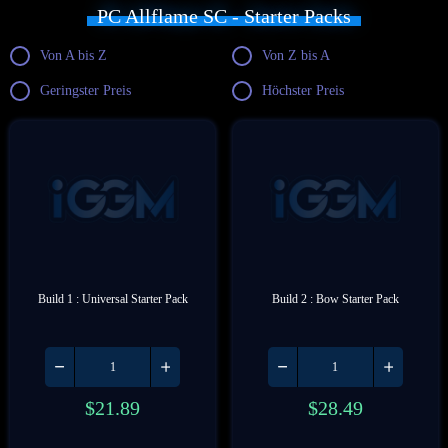
PC Allflame SC - Starter Packs
Unique Rings
Fossils
Von A bis Z
Von Z bis A
Geringster Preis
Höchster Preis
Build 1 : Universal Starter Pack
Build 2 : Bow Starter Pack
$
21.89
$
28.49