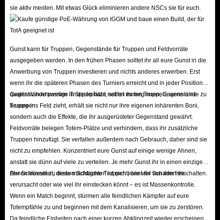
sie aktiv meiden. Mit etwas Glück eliminieren andere NSCs sie für euch.
Gunst kann für Truppen, Gegenstände für Truppen und Feldvorräte
ausgegeben werden. In den frühen Phasen solltet ihr all eure Gunst in die
Anwerbung von Truppen investieren und nichts anderes erwerben. Erst
wenn ihr die späteren Phasen des Turniers erreicht und in jeder Position
qualitativ hochwertige Truppen habt, solltet ihr beginnen, Gegenstände zu
Gegenstände passen in Steckplätze neben euren Truppen; wenn eine
besorgen.
Truppe ins Feld zieht, erhält sie nicht nur ihre eigenen inhärenten Boni,
sondern auch die Effekte, die ihr ausgerüsteter Gegenstand gewährt.
Feldvorräte belegen Totem-Plätze und verhindern, dass ihr zusätzliche
Truppen hinzufügt. Sie verfallen außerdem nach Gebrauch, daher sind sie
nicht zu empfehlen. Konzentriert eure Gunst auf einige wenige Ahnen,
anstatt sie dünn auf viele zu verteilen. Je mehr Gunst ihr in einen einzigen
Ahnen investiert, desto mächtigere Truppen könnt ihr von ihm freischalten.
Der Schlüssel zu diesen Schlachten ist nicht, wie viel Schaden ihr
verursacht oder wie viel ihr einstecken könnt – es ist Massenkontrolle.
Wenn ein Match beginnt, stürmen alle feindlichen Kämpfer auf eure
Totempfähle zu und beginnen mit dem Kanalisieren, um sie zu zerstören.
Da feindliche Einheiten nach einer kurzen Abklingzeit wieder erscheinen,