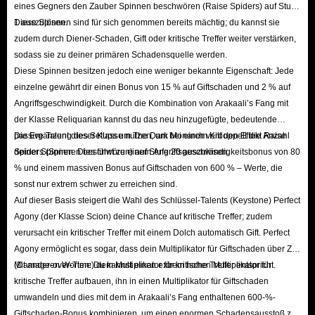
eines Gegners den Zauber Spinnen beschwören (Raise Spiders) auf Stufe
1 auszulösen.
Diese Spinnen sind für sich genommen bereits mächtig; du kannst sie
zudem durch Diener-Schaden, Gift oder kritische Treffer weiter verstärken,
sodass sie zu deiner primären Schadensquelle werden.
Diese Spinnen besitzen jedoch eine weniger bekannte Eigenschaft: Jede
einzelne gewährt dir einen Bonus von 15 % auf Giftschaden und 2 % auf
Angriffsgeschwindigkeit. Durch die Kombination von Arakaali’s Fang mit
der Klasse Reliquarian kannst du das neu hinzugefügte, bedeutende
passive Talent dieser Klasse nutzen, um bei einem Kill den Effekt Raise
Die Ergänzung des Setups um The Dark Monarch verdoppelt die Anzahl
Spiders (Spinnen beschwören) auf Stufe 20 auszulösen.
deiner Spinnen. Dies führt zu einem Angriffsgeschwindigkeitsbonus von 80
% und einem massiven Bonus auf Giftschaden von 600 % – Werte, die
sonst nur extrem schwer zu erreichen sind.
Auf dieser Basis steigert die Wahl des Schlüssel-Talents (Keystone) Perfect
Agony (der Klasse Scion) deine Chance auf kritische Treffer; zudem
verursacht ein kritischer Treffer mit einem Dolch automatisch Gift. Perfect
Agony ermöglicht es sogar, dass dein Multiplikator für Giftschaden über Zeit
(Damage-over-Time) dem Multiplikator für kritische Treffer entspricht.
Mit anderen Worten: Du kannst einen extrem hohen Multiplikator für
kritische Treffer aufbauen, ihn in einen Multiplikator für Giftschaden
umwandeln und dies mit dem in Arakaali’s Fang enthaltenen 600-%-
Giftschaden-Bonus kombinieren, um einen enormen Schadensausstoß zu