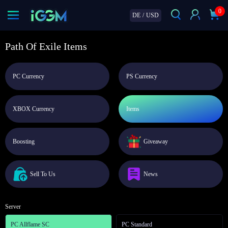
0
DE
/
USD
Path Of Exile Items
PC Currency
PS Currency
XBOX Currency
Items
Boosting
Giveaway
Sell To Us
News
Server
PC Allflame SC
PC Standard