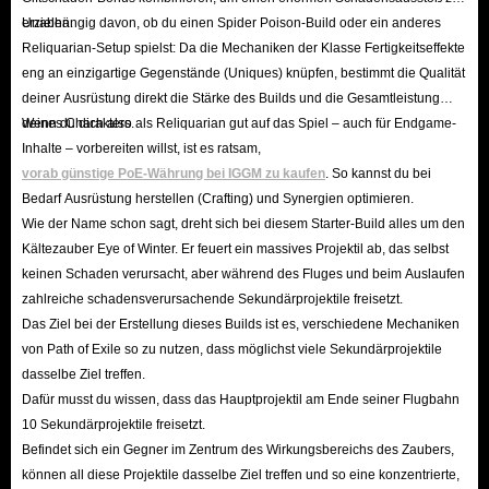
erzielen.
Unabhängig davon, ob du einen Spider Poison-Build oder ein anderes
Reliquarian-Setup spielst: Da die Mechaniken der Klasse Fertigkeitseffekte
eng an einzigartige Gegenstände (Uniques) knüpfen, bestimmt die Qualität
deiner Ausrüstung direkt die Stärke des Builds und die Gesamtleistung
deines Charakters.
Wenn du dich also als Reliquarian gut auf das Spiel – auch für Endgame-
Inhalte – vorbereiten willst, ist es ratsam,
vorab günstige PoE-Währung bei IGGM zu kaufen
. So kannst du bei
Bedarf Ausrüstung herstellen (Crafting) und Synergien optimieren.
Wie der Name schon sagt, dreht sich bei diesem Starter-Build alles um den
Kältezauber Eye of Winter. Er feuert ein massives Projektil ab, das selbst
keinen Schaden verursacht, aber während des Fluges und beim Auslaufen
zahlreiche schadensverursachende Sekundärprojektile freisetzt.
Das Ziel bei der Erstellung dieses Builds ist es, verschiedene Mechaniken
von Path of Exile so zu nutzen, dass möglichst viele Sekundärprojektile
dasselbe Ziel treffen.
Dafür musst du wissen, dass das Hauptprojektil am Ende seiner Flugbahn
10 Sekundärprojektile freisetzt.
Befindet sich ein Gegner im Zentrum des Wirkungsbereichs des Zaubers,
können all diese Projektile dasselbe Ziel treffen und so eine konzentrierte,