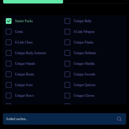
Starter Packs
Unique Belts
Gems
6 Link Weapon
6 Link Chest
Unique Flasks
Unique Body Armours
Unique Helmets
Unique Wands
Unique Shields
Unique Boots
Unique Swords
Unique Axes
Unique Quivers
Unique Bows
Unique Gloves
Unique Claws
Unique Staves
Essence
Unique Amulets
Unique Maces
Unique Daggers