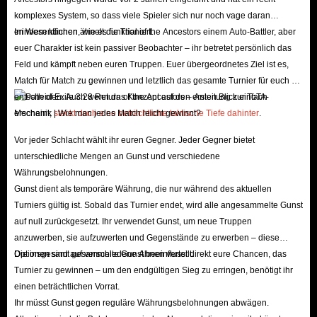
komplexes System, so dass viele Spieler sich nur noch vage daran
erinnern können, wie es funktioniert.
Im Wesentlichen ähnelt die Trial of the Ancestors einem Auto-Battler, aber
euer Charakter ist kein passiver Beobachter – ihr betretet persönlich das
Feld und kämpft neben euren Truppen. Euer übergeordnetes Ziel ist es,
Match für Match zu gewinnen und letztlich das gesamte Turnier für euch zu
entscheiden. Auch wenn das Konzept auf den ersten Blick einfach
erscheint,
steckt doch eine beträchtliche taktische Tiefe dahinter
.
Vor jeder Schlacht wählt ihr euren Gegner. Jeder Gegner bietet
unterschiedliche Mengen an Gunst und verschiedene
Währungsbelohnungen.
Gunst dient als temporäre Währung, die nur während des aktuellen
Turniers gültig ist. Sobald das Turnier endet, wird alle angesammelte Gunst
auf null zurückgesetzt. Ihr verwendet Gunst, um neue Truppen
anzuwerben, sie aufzuwerten und Gegenstände zu erwerben – diese
Optionen sind auf verschiedene Ahnen verteilt.
Die insgesamt gesammelte Gunst beeinflusst direkt eure Chancen, das
Turnier zu gewinnen – um den endgültigen Sieg zu erringen, benötigt ihr
einen beträchtlichen Vorrat.
Ihr müsst Gunst gegen reguläre Währungsbelohnungen abwägen.