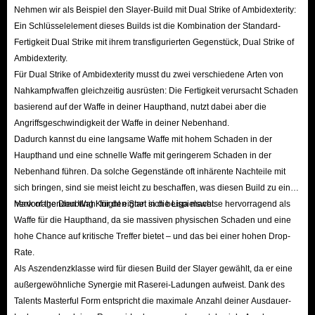
Nehmen wir als Beispiel den Slayer-Build mit Dual Strike of Ambidexterity:
Ein Schlüsselelement dieses Builds ist die Kombination der Standard-
Fertigkeit Dual Strike mit ihrem transfigurierten Gegenstück, Dual Strike of
Ambidexterity.
Für Dual Strike of Ambidexterity musst du zwei verschiedene Arten von
Nahkampfwaffen gleichzeitig ausrüsten: Die Fertigkeit verursacht Schaden
basierend auf der Waffe in deiner Haupthand, nutzt dabei aber die
Angriffsgeschwindigkeit der Waffe in deiner Nebenhand.
Dadurch kannst du eine langsame Waffe mit hohem Schaden in der
Haupthand und eine schnelle Waffe mit geringerem Schaden in der
Nebenhand führen. Da solche Gegenstände oft inhärente Nachteile mit
sich bringen, sind sie meist leicht zu beschaffen, was diesen Build zu einer
hervorragenden Wahl für den Start in die Liga macht.
Mark of the Doubting Knight eignet sich beispielsweise hervorragend als
Waffe für die Haupthand, da sie massiven physischen Schaden und eine
hohe Chance auf kritische Treffer bietet – und das bei einer hohen Drop-
Rate.
Als Aszendenzklasse wird für diesen Build der Slayer gewählt, da er eine
außergewöhnliche Synergie mit Raserei-Ladungen aufweist. Dank des
Talents Masterful Form entspricht die maximale Anzahl deiner Ausdauer-