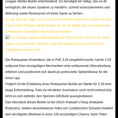
League-Starter-Builds entscheidend. Du benötigst ein Setup, das es dir
ermöglicht, die neuen Systeme zu meistern, schnell voranzukommen und
Währung sowie Ressourcen im Early Game zu farmen.
Da der Start der Liga 3.29 nur noch eine Woche entfernt ist, stellen wir drei
Curse of the Allflame-Starter-Builds vor, die dir helfen, die bevorstehende
Unterwasser-Expedition souverän zu meistern.
Die Reliquarian-Aszendenz, die in PoE 3.28 eingeführt wurde, hat für 3.29
aufgrund ihrer einzigartigen Mechaniken eine umfassende Überarbeitung
erfahren und positioniert sich damit als potenzielle Spitzenklasse für die
neue Liga.
Folglich ist die Erstellung eines Reliquarian-Builds als Starter für 3.29 eine
kluge Entscheidung. Falls du mit dieser Aszendenz noch nicht vertraut bist,
lohnt es sich definitiv, den Spinnen-Gift-Build auszuprobieren.
Das Herzstück dieses Builds ist der Dolch Arakaali’s Fang (Arakaalis
Reißzahn). Neben verschiedenen Arten von zusätzlichem Schaden besteht
sein wichtigstes Merkmal in einer 100-prozentigen Chance, beim Töten