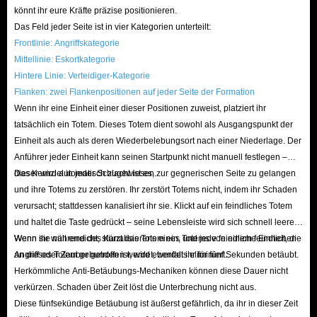
könnt ihr eure Kräfte präzise positionieren.
Das Feld jeder Seite ist in vier Kategorien unterteilt:
Frontlinie: Angriffskategorie
Mittellinie: Eskortkategorie
Hintere Linie: Verteidiger-Kategorie
Flanken: zwei Flankenpositionen auf jeder Seite der Formation
Wenn ihr eine Einheit einer dieser Positionen zuweist, platziert ihr
tatsächlich ein Totem. Dieses Totem dient sowohl als Ausgangspunkt der
Einheit als auch als deren Wiederbelebungsort nach einer Niederlage. Der
Anführer jeder Einheit kann seinen Startpunkt nicht manuell festlegen –
dieser wird automatisch zugewiesen.
Das Kernziel in jeder Schlacht ist es, zur gegnerischen Seite zu gelangen
und ihre Totems zu zerstören. Ihr zerstört Totems nicht, indem ihr Schaden
verursacht; stattdessen kanalisiert ihr sie. Klickt auf ein feindliches Totem
und haltet die Taste gedrückt – seine Lebensleiste wird sich schnell leeren.
Wenn sie null erreicht, stürzt das Totem ein, und jede feindliche Einheit, die
Wenn ihr während des Kanalisierens eines Totems von einem feindlichen
an dieses Totem gebunden ist, wird ebenfalls eliminiert.
Angriff oder Zauber getroffen werdet, werdet ihr für fünf Sekunden betäubt.
Herkömmliche Anti-Betäubungs-Mechaniken können diese Dauer nicht
verkürzen. Schaden über Zeit löst die Unterbrechung nicht aus.
Diese fünfsekündige Betäubung ist äußerst gefährlich, da ihr in dieser Zeit