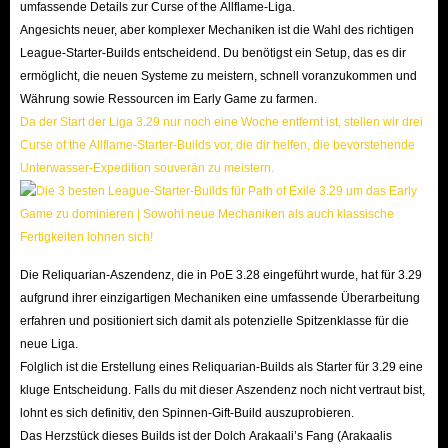
bei IGGM
umfassende Details zur Curse of the Allflame-Liga.
Angesichts neuer, aber komplexer Mechaniken ist die Wahl des richtigen
Ist die Quelle der PS-Währung sicher?
League-Starter-Builds entscheidend. Du benötigst ein Setup, das es dir
ermöglicht, die neuen Systeme zu meistern, schnell voranzukommen und
Ja, Sie können unbesorgt sein. Alle bei IGGM angebotenen PoE PS-
Währung sowie Ressourcen im Early Game zu farmen.
Währungen stammen von verifizierten und zuverlässigen Lieferanten. Wir
Da der Start der Liga 3.29 nur noch eine Woche entfernt ist, stellen wir drei
verkaufen keine gefälschten Items. Ihr Vertrauen ist uns wichtiger als
Curse of the Allflame-Starter-Builds vor, die dir helfen, die bevorstehende
kurzfristiger Profit.
Unterwasser-Expedition souverän zu meistern.
Warum benötigen Sie meine Informationen?
Um eine reibungslose Lieferung der Orbs zu gewährleisten, benötigen wir
Ihren
Charakternamen
und Ihre
PSN-ID
. IGGM nutzt diese Daten
Die Reliquarian-Aszendenz, die in PoE 3.28 eingeführt wurde, hat für 3.29
ausschließlich für die Zustellung und wird Ihre Informationen niemals an
aufgrund ihrer einzigartigen Mechaniken eine umfassende Überarbeitung
Dritte verkaufen.
erfahren und positioniert sich damit als potenzielle Spitzenklasse für die
Wie erfolgt die Lieferung?
neue Liga.
Unser Team sucht Sie im Spiel anhand Ihres Charakternamens und lädt Sie
Folglich ist die Erstellung eines Reliquarian-Builds als Starter für 3.29 eine
in eine Gruppe ein. Um den Handel sicher zu gestalten, übergeben Sie uns
kluge Entscheidung. Falls du mit dieser Aszendenz noch nicht vertraut bist,
lohnt es sich definitiv, den Spinnen-Gift-Build auszuprobieren.
bitte einige Gegenstände, die Sie nicht mehr benötigen. Wenn Sie online
Das Herzstück dieses Builds ist der Dolch Arakaali’s Fang (Arakaalis
sind, erhalten Sie Ihre Währung innerhalb weniger Minuten.