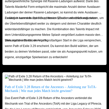
außergewöhnliche Synergie mit Raserei-Ladungen aufweist. Dank des
Talents Masterful Form entspricht die maximale Anzahl deiner Ausdauer-
Ladungen der deiner Raserei-Ladungen; so kannst du viele Ausdauer-
Ladungen sammeln und den erlittenen Schaden erheblich reduzieren.
Zusätzlich kannst du Spell Suppression (Zauberunterdrückung) nutzen, um
die Überlebensfähigkeit weiter zu steigern und deinen Charakter deutlich
widerstandsfähiger zu machen. Die Kombination des Talents Impact mit
dem Unterstützungsgemme Melee Splash vergrößert zudem massiv den
Wirkungsbereich deiner Angriffe.
Dies sind drei Builds, die einen großartigen Start in die Liga versprechen,
wenn Path of Exile 3.29 erscheint. Du kannst den Build wählen, der am
besten zu deinen Vorlieben passt, oder sie als Ausgangspunkt nutzen, um
eigene, einzigartige Spielweisen zu entwickeln!
Path of Exile 3.28 Return of the Ancestors – Anleitung zur ToTA-
Mechanik | Wie man jedes Match leicht gewinnt?
Das Event Path of Exile 3.28 Return of the Ancestors verbindet die
Mechanik von Trial of the Ancestors (TotA) mit der Liga Legacy of Phrecia.