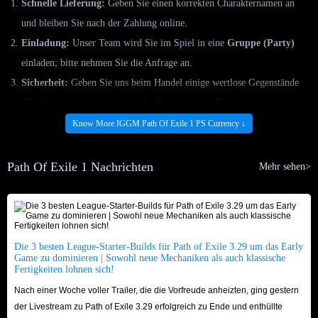
Schnelle Lieferung:
Geben Sie einen korrekten Charakternamen an
und bleiben Sie nach der Zahlung online.
Einladung:
Unser Team wird Sie im Spiel in eine
Gruppe (Party)
einladen; bitte nehmen Sie die Anfrage an.
Sicherheit:
Geben Sie uns beim Handel einige wertlose Gegenstände
(Trash-Items) und vermeiden Sie Begriffe wie „Transaktion“ oder
„Kauf“ im Chat, um den Handel legitim erscheinen zu lassen und Bans
Know More IGGM Path Of Exile 1 PS Currency ↓
zu vermeiden.
Wie finde ich meine PSN-ID?
Path Of Exile 1 Nachrichten
Mehr sehen>
Öffnen Sie das Menü
Einstellungen
.
Wählen Sie
Benutzer und Konten
.
Wählen Sie
Konto
.
Gehen Sie auf
Profil
.
Die 3 besten League-Starter-Builds für Path of Exile 3.29 um das Early
Game zu dominieren | Sowohl neue Mechaniken als auch klassische
Wählen Sie
Online-ID
, um Ihren aktuellen Namen zu sehen.
Fertigkeiten lohnen sich!
Nach einer Woche voller Trailer, die die Vorfreude anheizten, ging gestern
FAQ zum Kauf von Path of Exile PS4/5-Währung
der Livestream zu Path of Exile 3.29 erfolgreich zu Ende und enthüllte