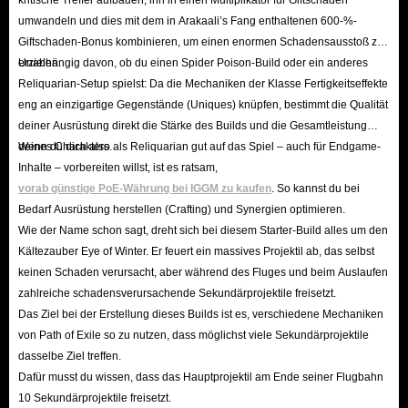
Feiertags-Sales:
Zu Anlässen wie Black Friday oder Weihnachten
umwandeln und dies mit dem in Arakaali’s Fang enthaltenen 600-%-
bieten wir exklusive Gutscheincodes an.
Giftschaden-Bonus kombinieren, um einen enormen Schadensausstoß zu
Affiliate-Programm:
Empfehlen Sie uns weiter und verdienen Sie
erzielen.
Unabhängig davon, ob du einen Spider Poison-Build oder ein anderes
Provisionen, die Sie sich auszahlen lassen oder in In-Game-Währung
Reliquarian-Setup spielst: Da die Mechaniken der Klasse Fertigkeitseffekte
umtauschen können.
eng an einzigartige Gegenstände (Uniques) knüpfen, bestimmt die Qualität
deiner Ausrüstung direkt die Stärke des Builds und die Gesamtleistung
Giveaways:
Besuchen Sie unseren IGGM Discord für die Chance auf
deines Charakters.
Wenn du dich also als Reliquarian gut auf das Spiel – auch für Endgame-
kostenlose Orbs!
Inhalte – vorbereiten willst, ist es ratsam,
Welche Zahlungsmethoden werden angeboten?
vorab günstige PoE-Währung bei IGGM zu kaufen
. So kannst du bei
Wir bieten eine Vielzahl sicherer Methoden an, darunter
PayPal,
Bedarf Ausrüstung herstellen (Crafting) und Synergien optimieren.
Kreditkarten, Google Pay, Apple Pay
Wie der Name schon sagt, dreht sich bei diesem Starter-Build alles um den
sowie lokale Zahlungsmittel.
Kältezauber Eye of Winter. Er feuert ein massives Projektil ab, das selbst
Kann ich eine Rückerstattung erhalten?
keinen Schaden verursacht, aber während des Fluges und beim Auslaufen
Solange die Währung noch nicht geliefert wurde, können Sie jederzeit eine
zahlreiche schadensverursachende Sekundärprojektile freisetzt.
Rückerstattung beantragen. Wir bearbeiten diese schnellstmöglich und
Das Ziel bei der Erstellung dieses Builds ist es, verschiedene Mechaniken
erstatten den Betrag auf Ihr Konto zurück.
von Path of Exile so zu nutzen, dass möglichst viele Sekundärprojektile
dasselbe Ziel treffen.
Dafür musst du wissen, dass das Hauptprojektil am Ende seiner Flugbahn
Zusammenfassend lässt sich sagen: Einzigartige PS-Orbs sind entscheidend,
10 Sekundärprojektile freisetzt.