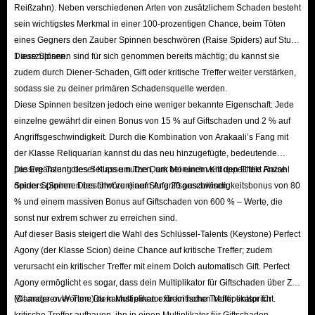
Reißzahn). Neben verschiedenen Arten von zusätzlichem Schaden besteht
Was passiert, wenn die Menge der erhaltenen Orbs nicht stimmt?
sein wichtigstes Merkmal in einer 100-prozentigen Chance, beim Töten
Keine Sorge. Prüfen Sie zuerst Ihre Bestelldaten und kontaktieren Sie dann
eines Gegners den Zauber Spinnen beschwören (Raise Spiders) auf Stufe
unseren
1 auszulösen.
Diese Spinnen sind für sich genommen bereits mächtig; du kannst sie
24/7 Online-Kundensupport
. Wir werden die Situation
zudem durch Diener-Schaden, Gift oder kritische Treffer weiter verstärken,
umgehend prüfen und eine Lösung finden.
sodass sie zu deiner primären Schadensquelle werden.
Was, wenn ich den falschen Server gewählt habe?
Diese Spinnen besitzen jedoch eine weniger bekannte Eigenschaft: Jede
Kontaktieren Sie sofort den IGGM-Kundendienst. Wenn die Bestellung
einzelne gewährt dir einen Bonus von 15 % auf Giftschaden und 2 % auf
noch nicht geliefert wurde, aktualisieren wir die Daten. Falls der Versand
Angriffsgeschwindigkeit. Durch die Kombination von Arakaali’s Fang mit
der Klasse Reliquarian kannst du das neu hinzugefügte, bedeutende
bereits läuft, kann es zu Verzögerungen kommen. Bitte prüfen Sie Ihre
passive Talent dieser Klasse nutzen, um bei einem Kill den Effekt Raise
Die Ergänzung des Setups um The Dark Monarch verdoppelt die Anzahl
Angaben daher vor der Zahlung genau.
Spiders (Spinnen beschwören) auf Stufe 20 auszulösen.
deiner Spinnen. Dies führt zu einem Angriffsgeschwindigkeitsbonus von 80
Ist IGGM der günstigste Anbieter?
% und einem massiven Bonus auf Giftschaden von 600 % – Werte, die
Absolut. Unsere Preise für PS4/5 Orbs sind extrem wettbewerbsfähig. Wir
sonst nur extrem schwer zu erreichen sind.
überwachen täglich den Markt und bieten zusätzlich verschiedene Rabatte
Auf dieser Basis steigert die Wahl des Schlüssel-Talents (Keystone) Perfect
Agony (der Klasse Scion) deine Chance auf kritische Treffer; zudem
an:
verursacht ein kritischer Treffer mit einem Dolch automatisch Gift. Perfect
VIP-Rabatt:
Werden Sie IGGM-VIP und erhalten Sie bis zu
5 %
Agony ermöglicht es sogar, dass dein Multiplikator für Giftschaden über Zeit
Rabatt
auf jede Bestellung.
(Damage-over-Time) dem Multiplikator für kritische Treffer entspricht.
Mit anderen Worten: Du kannst einen extrem hohen Multiplikator für
kritische Treffer aufbauen, ihn in einen Multiplikator für Giftschaden