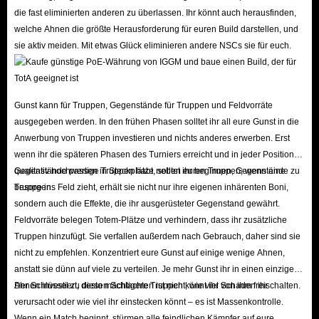
die fast eliminierten anderen zu überlassen. Ihr könnt auch herausfinden,
welche Ahnen die größte Herausforderung für euren Build darstellen, und
sie aktiv meiden. Mit etwas Glück eliminieren andere NSCs sie für euch.
Gunst kann für Truppen, Gegenstände für Truppen und Feldvorräte
ausgegeben werden. In den frühen Phasen solltet ihr all eure Gunst in die
Anwerbung von Truppen investieren und nichts anderes erwerben. Erst
wenn ihr die späteren Phasen des Turniers erreicht und in jeder Position
qualitativ hochwertige Truppen habt, solltet ihr beginnen, Gegenstände zu
Gegenstände passen in Steckplätze neben euren Truppen; wenn eine
besorgen.
Truppe ins Feld zieht, erhält sie nicht nur ihre eigenen inhärenten Boni,
sondern auch die Effekte, die ihr ausgerüsteter Gegenstand gewährt.
Feldvorräte belegen Totem-Plätze und verhindern, dass ihr zusätzliche
Truppen hinzufügt. Sie verfallen außerdem nach Gebrauch, daher sind sie
nicht zu empfehlen. Konzentriert eure Gunst auf einige wenige Ahnen,
anstatt sie dünn auf viele zu verteilen. Je mehr Gunst ihr in einen einzigen
Ahnen investiert, desto mächtigere Truppen könnt ihr von ihm freischalten.
Der Schlüssel zu diesen Schlachten ist nicht, wie viel Schaden ihr
verursacht oder wie viel ihr einstecken könnt – es ist Massenkontrolle.
Wenn ein Match beginnt, stürmen alle feindlichen Kämpfer auf eure