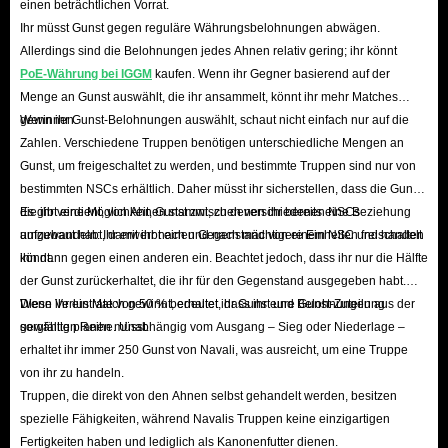
einen beträchtlichen Vorrat.
Ihr müsst Gunst gegen reguläre Währungsbelohnungen abwägen.
Allerdings sind die Belohnungen jedes Ahnen relativ gering; ihr könnt
PoE-Währung bei IGGM
kaufen. Wenn ihr Gegner basierend auf der
Menge an Gunst auswählt, die ihr ansammelt, könnt ihr mehr Matches
gewinnen.
Wenn ihr Gunst-Belohnungen auswählt, schaut nicht einfach nur auf die
Zahlen. Verschiedene Truppen benötigen unterschiedliche Mengen an
Gunst, um freigeschaltet zu werden, und bestimmte Truppen sind nur von
bestimmten NSCs erhältlich. Daher müsst ihr sicherstellen, dass die Gunst,
die ihr verdient, von Ahnen stammt, zu denen ihr bereits eine Beziehung
Es gibt eine Möglichkeit, Gunst zwischen verschiedenen NSCs
aufgebaut habt, damit ihr nach und nach mächtigere Einheiten freischalten
umzuwandeln: Ihr erwerbt einen Gegenstand von einem NSC und handelt
könnt.
ihn dann gegen einen anderen ein. Beachtet jedoch, dass ihr nur die Hälfte
der Gunst zurückerhaltet, die ihr für den Gegenstand ausgegeben habt.
Diese Verlustrate von 50 % bedeutet, dass ihr eure Gunst-Zuteilung
Wenn ihr ein Match gewinnt, erhaltet ihr Gunst und Belohnungen aus der
sorgfältig planen müsst.
gewählten Reihe. Unabhängig vom Ausgang – Sieg oder Niederlage –
erhaltet ihr immer 250 Gunst von Navali, was ausreicht, um eine Truppe
von ihr zu handeln.
Truppen, die direkt von den Ahnen selbst gehandelt werden, besitzen
spezielle Fähigkeiten, während Navalis Truppen keine einzigartigen
Fertigkeiten haben und lediglich als Kanonenfutter dienen.