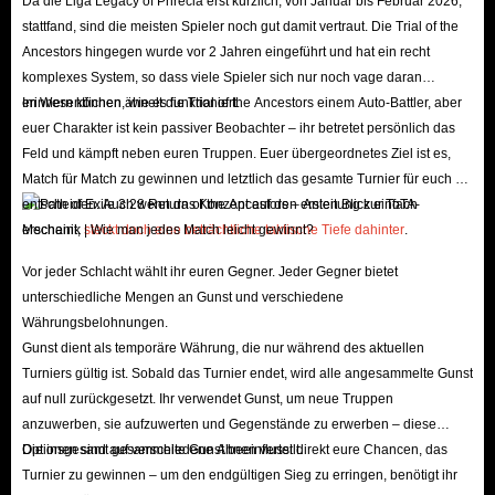
Da die Liga Legacy of Phrecia erst kürzlich, von Januar bis Februar 2026,
stattfand, sind die meisten Spieler noch gut damit vertraut. Die Trial of the
Ancestors hingegen wurde vor 2 Jahren eingeführt und hat ein recht
komplexes System, so dass viele Spieler sich nur noch vage daran
erinnern können, wie es funktioniert.
Im Wesentlichen ähnelt die Trial of the Ancestors einem Auto-Battler, aber
euer Charakter ist kein passiver Beobachter – ihr betretet persönlich das
Feld und kämpft neben euren Truppen. Euer übergeordnetes Ziel ist es,
Match für Match zu gewinnen und letztlich das gesamte Turnier für euch zu
entscheiden. Auch wenn das Konzept auf den ersten Blick einfach
erscheint,
steckt doch eine beträchtliche taktische Tiefe dahinter
.
Vor jeder Schlacht wählt ihr euren Gegner. Jeder Gegner bietet
unterschiedliche Mengen an Gunst und verschiedene
Währungsbelohnungen.
Gunst dient als temporäre Währung, die nur während des aktuellen
Turniers gültig ist. Sobald das Turnier endet, wird alle angesammelte Gunst
auf null zurückgesetzt. Ihr verwendet Gunst, um neue Truppen
anzuwerben, sie aufzuwerten und Gegenstände zu erwerben – diese
Optionen sind auf verschiedene Ahnen verteilt.
Die insgesamt gesammelte Gunst beeinflusst direkt eure Chancen, das
Turnier zu gewinnen – um den endgültigen Sieg zu erringen, benötigt ihr