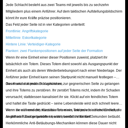
Jede Schlacht besteht aus zwei Teams mit jeweils bis zu sechzehn
Mitgliedern plus einem Anführer. Auf dem taktischen Aufstellungsbildschirm
könnt ihr eure Kräfte präzise positionieren.
Das Feld jeder Seite ist in vier Kategorien unterteilt:
Frontlinie: Angriffskategorie
Mittellinie: Eskortkategorie
Hintere Linie: Verteidiger-Kategorie
Flanken: zwei Flankenpositionen auf jeder Seite der Formation
Wenn ihr eine Einheit einer dieser Positionen zuweist, platziert ihr
tatsächlich ein Totem. Dieses Totem dient sowohl als Ausgangspunkt der
Einheit als auch als deren Wiederbelebungsort nach einer Niederlage. Der
Anführer jeder Einheit kann seinen Startpunkt nicht manuell festlegen –
dieser wird automatisch zugewiesen.
Das Kernziel in jeder Schlacht ist es, zur gegnerischen Seite zu gelangen
und ihre Totems zu zerstören. Ihr zerstört Totems nicht, indem ihr Schaden
verursacht; stattdessen kanalisiert ihr sie. Klickt auf ein feindliches Totem
und haltet die Taste gedrückt – seine Lebensleiste wird sich schnell leeren.
Wenn sie null erreicht, stürzt das Totem ein, und jede feindliche Einheit, die
Wenn ihr während des Kanalisierens eines Totems von einem feindlichen
an dieses Totem gebunden ist, wird ebenfalls eliminiert.
Angriff oder Zauber getroffen werdet, werdet ihr für fünf Sekunden betäubt.
Herkömmliche Anti-Betäubungs-Mechaniken können diese Dauer nicht