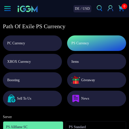
0
DE
/
USD
Path Of Exile PS Currency
PC Currency
PS Currency
XBOX Currency
Items
Boosting
Giveaway
Sell To Us
News
Server
PS Allflame SC
PS Standard