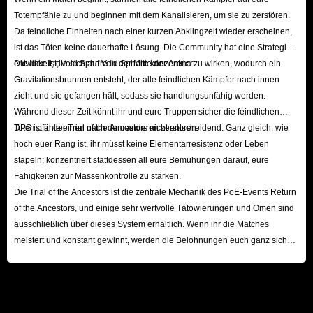
Totempfähle zu und beginnen mit dem Kanalisieren, um sie zu zerstören.
Da feindliche Einheiten nach einer kurzen Abklingzeit wieder erscheinen,
ist das Töten keine dauerhafte Lösung. Die Community hat eine Strategie
entwickelt, die sich auf Void Sphere konzentriert.
Die Idee ist, Void Sphere in der Mitte der Arena zu wirken, wodurch ein
Gravitationsbrunnen entsteht, der alle feindlichen Kämpfer nach innen
zieht und sie gefangen hält, sodass sie handlungsunfähig werden.
Während dieser Zeit könnt ihr und eure Truppen sicher die feindlichen
Totempfähle einen nach dem anderen zerstören.
DPS ist in der Trial of the Ancestors nicht entscheidend. Ganz gleich, wie
hoch euer Rang ist, ihr müsst keine Elementarresistenz oder Leben
stapeln; konzentriert stattdessen all eure Bemühungen darauf, eure
Fähigkeiten zur Massenkontrolle zu stärken.
Die Trial of the Ancestors ist die zentrale Mechanik des PoE-Events Return
of the Ancestors, und einige sehr wertvolle Tätowierungen und Omen sind
ausschließlich über dieses System erhältlich. Wenn ihr die Matches
meistert und konstant gewinnt, werden die Belohnungen euch ganz sicher
nicht enttäuschen.