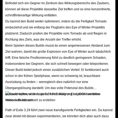
um Raids zu meistern oder Endbosse zu besiegen. Mit niedrigen Preisen,
Befindet sich ein Gegner im Zentrum des Wirkungsbereichs des Zaubers,
exzellentem Service und einer fairen Rückerstattungspolitik ist
IGGM
der
können all diese Projektile dasselbe Ziel treffen und so eine konzentrierte,
führende Marktplatz für Path of Exile PS4/5-Währung. Wir wünschen
schrotflintenartige Wirkung entfalten.
Du kannst den Build weiter optimieren, indem du die Fertigkeit Tornado
Ihnen einen erfolgreichen Handel!
einbeziehst und sie entlang der Flugbahn des Eye of Winter-Projektils
platzierst. Dadurch prallen die Projektile vom Tornado ab und fliegen in
Richtung des Ziels, was die Anzahl der Treffer erhöht.
Beim Spielen dieses Builds musst du einen angemessenen Abstand zum
Ziel wahren, damit die große Explosion von Eye of Winter auch tatsächlich
trifft. Eine falsche Positionierung führt zu deutlich geringerem Schaden,
insbesondere bei Gegnern, die sich schnell bewegen oder teleportieren.
Dieser Build bietet jedoch einen zusätzlichen Vorteil: Er funktioniert auch
schon in der frühen Spielphase, wenn es schwierig ist, brauchbare
Ausrüstung zu finden – wenngleich dies natürlich nur eine
Übergangslösung darstellt. Um das volle Potenzial des Builds
auszuschöpfen, wirst du deine Ausrüstung im Endgame zweifellos
verbessern müssen.
Path of Exile 3.29 führt zwei neue transfigurierte Fertigkeiten ein. Du kannst
zwar direkt mit diesen experimentieren, sie könnten dich aber auch dazu