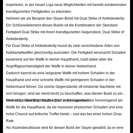
inspirieren, in der neuen Liga neue Möglichkeiten mit bereits existierenden
transfigurierten Fertigkeiten zu erkunden.
Nehmen wir als Beispiel den Slayer-Build mit Dual Strike of Ambidexterity:
Ein Schlüsselelement dieses Builds ist die Kombination der Standard-
Fertigkeit Dual Strike mit ihrem transfigurierten Gegenstück, Dual Strike of
Ambidexterity.
Für Dual Strike of Ambidexterity musst du zwei verschiedene Arten von
Nahkampfwaffen gleichzeitig ausrüsten: Die Fertigkeit verursacht Schaden
basierend auf der Waffe in deiner Haupthand, nutzt dabei aber die
Angriffsgeschwindigkeit der Waffe in deiner Nebenhand.
Dadurch kannst du eine langsame Waffe mit hohem Schaden in der
Haupthand und eine schnelle Waffe mit geringerem Schaden in der
Nebenhand führen. Da solche Gegenstände oft inhärente Nachteile mit
sich bringen, sind sie meist leicht zu beschaffen, was diesen Build zu einer
hervorragenden Wahl für den Start in die Liga macht.
Mark of the Doubting Knight eignet sich beispielsweise hervorragend als
Waffe für die Haupthand, da sie massiven physischen Schaden und eine
hohe Chance auf kritische Treffer bietet – und das bei einer hohen Drop-
Rate.
Als Aszendenzklasse wird für diesen Build der Slayer gewählt, da er eine