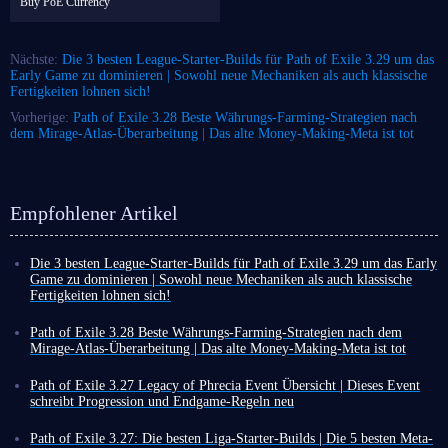
Buy PoE Currency
Nächste:
Die 3 besten League-Starter-Builds für Path of Exile 3.29 um das
Early Game zu dominieren | Sowohl neue Mechaniken als auch klassische
Fertigkeiten lohnen sich!
Vorherige:
Path of Exile 3.28 Beste Währungs-Farming-Strategien nach
dem Mirage-Atlas-Überarbeitung | Das alte Money-Making-Meta ist tot
Empfohlener Artikel
Die 3 besten League-Starter-Builds für Path of Exile 3.29 um das Early
Game zu dominieren | Sowohl neue Mechaniken als auch klassische
Fertigkeiten lohnen sich!
Nach einer Woche voller Trailer, die die Vorfreude anheizten, ging
gestern der Livestream zu Path of Exile 3.29 erfolgreich zu Ende und
Path of Exile 3.28 Beste Währungs-Farming-Strategien nach dem
enthüllte umfassende Details zur Curse of the Allflame-Liga.
Mirage-Atlas-Überarbeitung | Das alte Money-Making-Meta ist tot
Angesichts neuer, aber komplexer Mechaniken ist die Wahl des richtigen
Der PoE 3.28 Mirage-Update-Text ist erstaunlich umfangreich.
Neben
League-Starter-Builds entscheidend. Du benötigst ein Setup, das es dir
den neuen Ligenmechaniken werden die massiven Änderungen an den
Path of Exile 3.27 Legacy of Phrecia Event Übersicht | Dieses Event
ermöglicht, die neuen Systeme zu meistern, schnell voranzukommen und
Endgame-Mechaniken zweifellos einen signifikanten Einfluss auf das
schreibt Progression und Endgame-Regeln neu
Währung sowie Ressourcen im Early Game zu farmen.
Endgame-Erlebnis haben
.
Während Path of Exile 3.28 erst Anfang März startet, gibt es in den
Da der Start der Liga 3.29 nur noch eine Woche entfernt ist, stellen wir
Werfen wir einen Blick darauf, welche Währungs-Farming-Methoden in
aktuellen Ligen noch viel zu tun. PoE 3.27 brachte am 29. Januar (PST)
Path of Exile 3.27: Die besten Liga-Starter-Builds | Die 5 besten Meta-
drei Curse of the Allflame-Starter-Builds vor, die dir helfen, die
dieser Saison stark verändert wurden und welche Methoden besser als