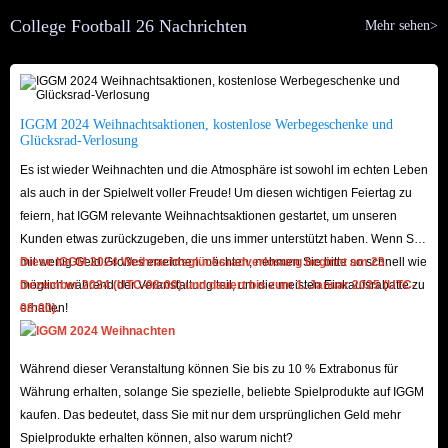
who own last year’s game can enjoy discounts and gifts when pre-ordering,
College Football 26 Nachrichten
Mehr sehen>
and can also enjoy additional pre-order rewards. Here are the pre-order
benefits for each version:
1. Standard Edition Bonuses for Pre-ordering:
IGGM 2024 Weihnachtsaktionen, kostenlose Werbegeschenke und
CUT All Hands Pack
Glücksrad-Verlosung
Dynasty Coach Points
Es ist wieder Weihnachten und die Atmosphäre ist sowohl im echten Leben
Road to Glory Skill Points
als auch in der Spielwelt voller Freude! Um diesen wichtigen Feiertag zu
2. Deluxe Edition Bonuses for Pre-ordering:
feiern, hat IGGM relevante Weihnachtsaktionen gestartet, um unseren
Kunden etwas zurückzugeben, die uns immer unterstützt haben. Wenn Sie
Advanced Access (Jul. 7-10)
mit wenig Geld Großes erreichen möchten, nehmen Sie bitte so schnell wie
Diese IGGM 2024 Weihnachtsglücksradverlosung beginnt am 23.
4600 College Football Points
möglich während der Veranstaltung teil, um die meisten Einkaufsrabatte zu
Dezember 2024 (UTC-08:00) und dauert bis zum 1. Januar 2025 (UTC-
Advanced Access Ultimate Team Solo Challenges
erhalten!
08:00).
CUT Top Prospect Pack (requires pre-ordering before Jun. 19)
CUT All Hands Pack
Während dieser Veranstaltung können Sie bis zu 10 % Extrabonus für
Dynasty Coach Points
Währung erhalten, solange Sie spezielle, beliebte Spielprodukte auf IGGM
Road to Glory Skill Points
kaufen. Das bedeutet, dass Sie mit nur dem ursprünglichen Geld mehr
Spielprodukte erhalten können, also warum nicht?
3. MVP Bundle Bonuses for Pre-ordering: