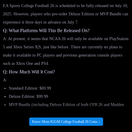
EA Sports College Football 26 is scheduled to be fully released on July 10,
2025. However, players who pre-order Deluxe Edition or MVP Bundle can
experience it three days in advance on July 7.
Q: What Platforms Will This Be Released On?
A: At present, it seems that NCAA 26 will only be available on PlayStation
5 and Xbox Series X|S, just like before. There are currently no plans to
make it available to PC players and previous generation console players
such as Xbox One and PS4.
Q: How Much Will It Cost?
A:
Standard Edition: $69.99
Deluxe Edition: $99.99
MVP Bundle (including Deluxe Edition of both CFB 26 and Madden
26): $149.99
Q: What Are The Rewards For Different Versions?
Know More IGGM College Football 26 Coins ↓
A: All versions are eligible for EA’s loyalty offer, which means that players