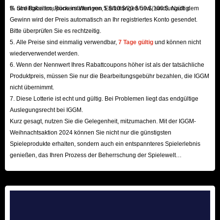
B. Streitigkeiten, Rückerstattungen, Erstattungen usw., sind ungültig.
% und Rabattcoupons im Wert von 5 $/10 $/20 $/50 $/100 $. Nach dem
Ohio State safety Caleb Downs
Gewinn wird der Preis automatisch an Ihr registriertes Konto gesendet.
Michigan quarterback Bryce Underwood
Bitte überprüfen Sie es rechtzeitig.
Penn State running back Nicholas Singleton
5. Alle Preise sind einmalig verwendbar,
7 Tage gültig
und können nicht
Arizona State quarterback Sam Leavitt
wiederverwendet werden.
Ohio State coach Ryan Day
6. Wenn der Nennwert Ihres Rabattcoupons höher ist als der tatsächliche
Produktpreis, müssen Sie nur die Bearbeitungsgebühr bezahlen, die IGGM
Georgia coach Kirby Smart
nicht übernimmt.
Penn State coach James Franklin
7. Diese Lotterie ist echt und gültig. Bei Problemen liegt das endgültige
Q: What’s New?
Auslegungsrecht bei IGGM.
A: Following the success of College Football 25, which was launched last
Kurz gesagt, nutzen Sie die Gelegenheit, mitzumachen. Mit der IGGM-
Weihnachtsaktion 2024 können Sie nicht nur die günstigsten
year, many football fans have high hopes for CFB 26, hoping that it can
Spieleprodukte erhalten, sondern auch ein entspannteres Spielerlebnis
continue the momentum that the series has accumulated over the past year.
genießen, das Ihren Prozess der Beherrschung der Spielewelt
What we know so far is that classic fan-favorite modes including Road to
beschleunigt! Wir freuen uns auf Ihren Besuch hier!
Glory, Dynasty and Ultimate Team will all return, and there will also be
some casual modes for fans who want to quickly experience the excitement
of the game without having to complete the full mode. So far, these modes
have not been significantly changed, which means that players familiar