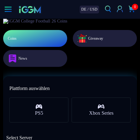
0
DE
/
USD
Coins
Giveaway
News
Plattform auswählen
PS5
Xbox Series
Select Server