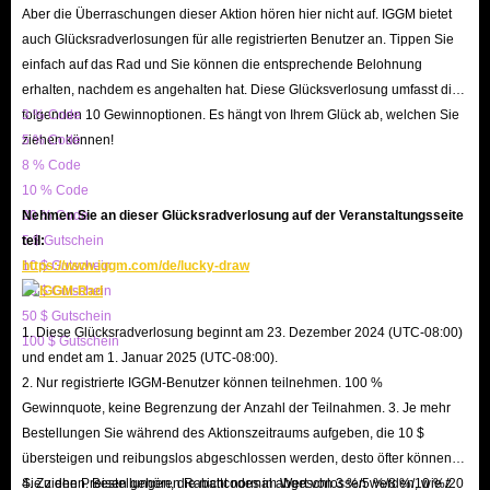
Aber die Überraschungen dieser Aktion hören hier nicht auf. IGGM bietet
Advanced Access (Jul. 7-10)
auch Glücksradverlosungen für alle registrierten Benutzer an. Tippen Sie
4600 College Football Points
einfach auf das Rad und Sie können die entsprechende Belohnung
Advanced Access Ultimate Team Solo Challenges
erhalten, nachdem es angehalten hat. Diese Glücksverlosung umfasst die
CUT Top Prospect Pack (requires pre-ordering before Jun. 19)
folgenden 10 Gewinnoptionen. Es hängt von Ihrem Glück ab, welchen Sie
3 % Code
ziehen können!
5 % Code
CUT All Hands Pack
8 % Code
Dynasty Coach Points
10 % Code
Road to Glory Skill Points
20 % Code
Nehmen Sie an dieser Glücksradverlosung auf der Veranstaltungsseite
Q: Who Will Be On The Cover?
5 $ Gutschein
teil:
A: The cover player for CFB 26 has not been officially announced, but a
10 $ Gutschein
https://www.iggm.com/de/lucky-draw
20 $ Gutschein
set of photos leaked during March at the Rose Bowl event suggest that
50 $ Gutschein
there will be multiple versions of the cover, possible candidates include:
1. Diese Glücksradverlosung beginnt am 23. Dezember 2024 (UTC-08:00)
100 $ Gutschein
und endet am 1. Januar 2025 (UTC-08:00).
Ohio State receiver Jeremiah Smith
2. Nur registrierte IGGM-Benutzer können teilnehmen. 100 %
Florida quarterback DJ Lagway
Gewinnquote, keine Begrenzung der Anzahl der Teilnahmen. 3. Je mehr
Alabama receiver Ryan Williams
Bestellungen Sie während des Aktionszeitraums aufgeben, die 10 $
LSU quarterback Garrett Nussmeier
übersteigen und reibungslos abgeschlossen werden, desto öfter können
Notre Dame running back Jeremiyah Love
Sie ziehen. Bestellungen, die nicht normal abgeschlossen werden, wie z.
4. Zu den Preisen gehören Rabattcodes im Wert von 3 %/5 %/8 %/10 %/20