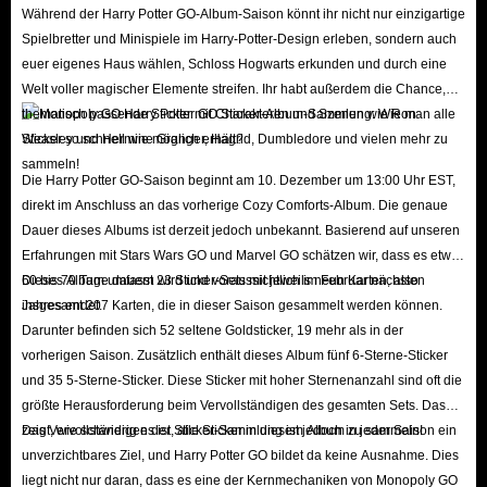
Während der Harry Potter GO-Album-Saison könnt ihr nicht nur einzigartige
Spielbretter und Minispiele im Harry-Potter-Design erleben, sondern auch
euer eigenes Haus wählen, Schloss Hogwarts erkunden und durch eine
Welt voller magischer Elemente streifen. Ihr habt außerdem die Chance,
thematisch passende Sticker mit Charakteren und Szenen wie Ron
Weasley und Hermine Granger, Hagrid, Dumbledore und vielen mehr zu
sammeln!
Die Harry Potter GO-Saison beginnt am 10. Dezember um 13:00 Uhr EST,
direkt im Anschluss an das vorherige Cozy Comforts-Album. Die genaue
Dauer dieses Albums ist derzeit jedoch unbekannt. Basierend auf unseren
Erfahrungen mit Stars Wars GO und Marvel GO schätzen wir, dass es etwa
60 bis 70 Tage dauern wird und voraussichtlich im Februar nächsten
Dieses Album umfasst 23 Sticker-Sets mit jeweils neun Karten, also
Jahres endet.
insgesamt 207 Karten, die in dieser Saison gesammelt werden können.
Darunter befinden sich 52 seltene Goldsticker, 19 mehr als in der
vorherigen Saison. Zusätzlich enthält dieses Album fünf 6-Sterne-Sticker
und 35 5-Sterne-Sticker. Diese Sticker mit hoher Sternenanzahl sind oft die
größte Herausforderung beim Vervollständigen des gesamten Sets. Das
zeigt, wie schwierig es ist, alle Sticker in diesem Album zu sammeln!
Das Vervollständigen der Sticker-Sammlung ist jedoch in jeder Saison ein
unverzichtbares Ziel, und Harry Potter GO bildet da keine Ausnahme. Dies
liegt nicht nur daran, dass es eine der Kernmechaniken von Monopoly GO