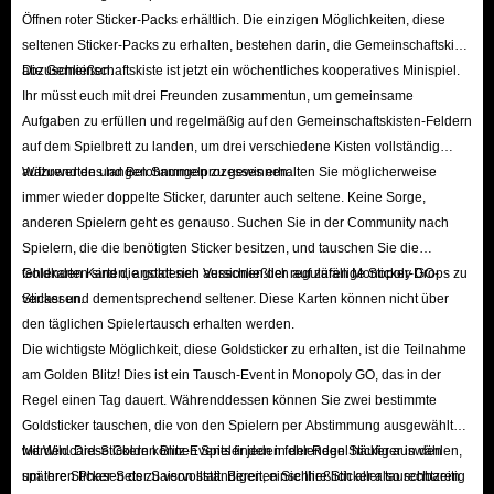
Öffnen roter Sticker-Packs erhältlich. Die einzigen Möglichkeiten, diese
seltenen Sticker-Packs zu erhalten, bestehen darin, die Gemeinschaftskiste
abzuschließen.
Die Gemeinschaftskiste ist jetzt ein wöchentliches kooperatives Minispiel.
Ihr müsst euch mit drei Freunden zusammentun, um gemeinsame
Aufgaben zu erfüllen und regelmäßig auf den Gemeinschaftskisten-Feldern
auf dem Spielbrett zu landen, um drei verschiedene Kisten vollständig
aufzuwerten und Belohnungen zu gewinnen.
Während des langen Sammelprozesses erhalten Sie möglicherweise
immer wieder doppelte Sticker, darunter auch seltene. Keine Sorge,
anderen Spielern geht es genauso. Suchen Sie in der Community nach
Spielern, die die benötigten Sticker besitzen, und tauschen Sie die
fehlenden Karten, anstatt sich ausschließlich auf zufällige Sticker-Drops zu
Goldkarten sind die goldenen Versionen der regulären Monopoly GO-
verlassen.
Sticker und dementsprechend seltener. Diese Karten können nicht über
den täglichen Spielertausch erhalten werden.
Die wichtigste Möglichkeit, diese Goldsticker zu erhalten, ist die Teilnahme
am Golden Blitz! Dies ist ein Tausch-Event in Monopoly GO, das in der
Regel einen Tag dauert. Währenddessen können Sie zwei bestimmte
Goldsticker tauschen, die von den Spielern per Abstimmung ausgewählt
werden. Diese Golden Blitz-Events finden in der Regel häufiger in den
Mit Wildcard-Stickern können Spieler jeden fehlenden Sticker auswählen,
späteren Phasen der Saison statt. Bereiten Sie Ihre Sticker also rechtzeitig
um ihre Sticker-Sets zu vervollständigen, einschließlich aller tauschbaren