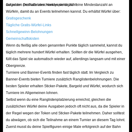
Go zu den profitabelsten Handyspielen zählt.
aufgeben. Deshalb verschenken sie täglich eine Mindestanzahl an
Würfeln, damit du an Events teilnehmen kannst. Du erhältst Würfel über:
Gratisgeschenk
Tägliche Gratis-Würfel-Links
Schnellgewinn-Belohnungen
Gemeinschaftskisten
Wenn du fleißig alle oben genannten Punkte täglich sammelst, kannst du
täglich mehrere hundert Würfel erhalten. Sollten dir die Würfel ausgehen,
füllt das Spiel sie automatisch wieder auf, allerdings langsam und mit einer
Obergrenze.
Turniere und Banner-Events finden fast täglich statt. Im Vergleich zu
Banner-Events bieten Turniere zusätzlich Ranglistenbelohnungen. Die
besten Spieler erhalten Sticker-Pakete, Bargeld und Würfel, wodurch sich
Turniere im Allgemeinen lohnen.
Selbst wenn du eine Ranglistenplatzierung erreichst, gleichen die
zusätzlichen Würfel deine Ausgaben jedoch oft nicht aus, da die Spieler in
der Regel wegen der Token und Sticker-Pakete teilnehmen. Daher solltest
du abwägen, ob sich die Teilnahme an einem Turnier an diesem Tag lohnt.
Zuerst musst du deine Spielfiguren einige Male erfolgreich auf der Bahn