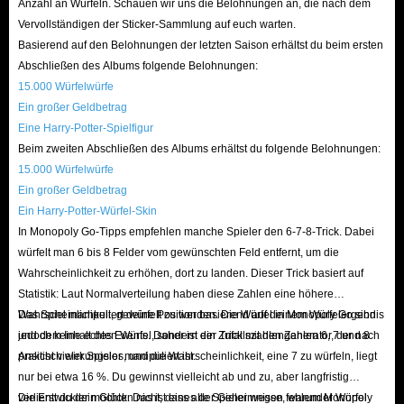
Mit unseren umfassenden Vorteilen werden Sie mit Sicherheit die perfekten
Anzahl an Würfeln. Schauen wir uns die Belohnungen an, die nach dem
Vervollständigen der Sticker-Sammlung auf euch warten.
Sterne-Safes finden, um Ihr Monopoly GO Gameplay zu verbessern.
Basierend auf den Belohnungen der letzten Saison erhältst du beim ersten
Verpassen Sie nicht die Gelegenheit, Ihr Spielerlebnis mit günstigen
Abschließen des Albums folgende Belohnungen:
Sterne-Safes zu erweitern, die Ihr Budget nicht sprengen. Kaufen Sie jetzt
15.000 Würfelwürfe
ein und bringen Sie Ihr Monopoly GO Spiel auf neue Höhen!
Ein großer Geldbetrag
Eine Harry-Potter-Spielfigur
Beim zweiten Abschließen des Albums erhältst du folgende Belohnungen:
15.000 Würfelwürfe
Ein großer Geldbetrag
Ein Harry-Potter-Würfel-Skin
In Monopoly Go-Tipps empfehlen manche Spieler den 6-7-8-Trick. Dabei
würfelt man 6 bis 8 Felder vom gewünschten Feld entfernt, um die
Wahrscheinlichkeit zu erhöhen, dort zu landen. Dieser Trick basiert auf
Statistik: Laut Normalverteilung haben diese Zahlen eine höhere
Wahrscheinlichkeit, gewürfelt zu werden. Die Würfel in Monopoly Go sind
Das Spiel manipuliert deine Position basierend auf deinem Würfelergebnis
jedoch keine echten Würfel, sondern ein Zufallszahlengenerator, der nach
und dem Inhalt des Events. Daher ist der Trick mit den Zahlen 6, 7 und 8
Ansicht vieler Spieler manipuliert ist.
praktisch wirkungslos, und die Wahrscheinlichkeit, eine 7 zu würfeln, liegt
nur bei etwa 16 %. Du gewinnst vielleicht ab und zu, aber langfristig
verlierst du dein Glück. Das ist eines der Geheimnisse, warum Monopoly
Die Entwickler möchten nicht, dass alle Spieler wegen fehlender Würfel