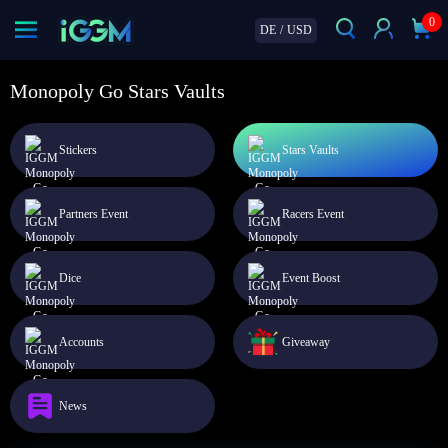
0
DE
/
USD
Monopoly Go Stars Vaults
Stickers
Stars Vaults
Partners Event
Racers Event
Dice
Event Boost
Accounts
Giveaway
News