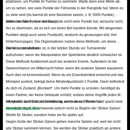
platzieren, um Punkte im Turnier zu sammeln. Warte dann eine Weile ab,
um zu sehen, wie viele Punkte der Führende in der Rangliste hat. Wenn es
zu viele sind (du kannst dir eine Basislinie setzen, z. B. 5000 Punkte),
solltest du das Turnier verlassen.
Wenn der Führende in der Rangliste nicht viele Punkte hat, versuche nicht,
ihn zu überholen, da es sich um einen Bot handeln könnte. Mit steigenden
Punkten steigt auch seine Punktzahl, wodurch du gezwungen bist, ihm
hinterherzujagen. Die Organisatoren nutzen diese Methode, um deine
Würfel zu reduzieren.
Die sicherste Methode ist, in der letzten Stunde vor Turnierende
aufzuholen, wenn die Manipulation der Spielsteine ​​deutlich schwächer ist.
Diese Methode funktioniert auch bei anderen Events. Außerdem ist die
Gewinnchance um Mitternacht höher, wenn die anderen Spieler pausieren.
Auch dies ist turnierrelevant. Wenn du ein Eisenbahnfeld erreichst und das
Minispiel auslöst, beträgt deine Mindestpunktzahl 2 Punkte. Dann befindest
du dich im Zustand „Blockiert“. Um mehr Punkte zu erzielen, benötigst du
einen Partner, der keine Gebäude schützt, sodass deine Angriffe jedes Mal
erfolgreich sind. Dadurch erhältst du mindestens 4 Punkte und sparst viele
Oft erhältst du Würfel als Belohnung, wenn du ein Sticker-Set
Monopoly Go-Würfel
vervollständigst. Verschwende jedoch nicht zu Beginn der Sticker-Saison
.
Würfel für Sticker, sondern hebe sie für später auf.
Gegen Ende der Sticker-Saison geben manche Spieler auf, weil sie nicht
alle Sticker sammeln können. Sie werden die Sticker praktisch an andere