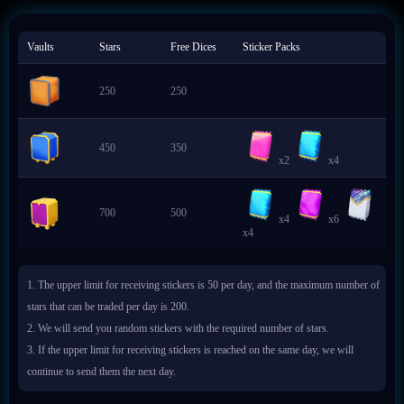
Vaults
Stars
Free Dices
Sticker Packs
250
250
450
350
x2
x4
700
500
x4
x6
x4
1. The upper limit for receiving stickers is 50 per day, and the maximum number of
stars that can be traded per day is 200.
2. We will send you random stickers with the required number of stars.
3. If the upper limit for receiving stickers is reached on the same day, we will
continue to send them the next day.