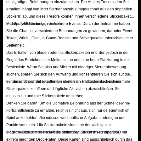
einzigartigen Belohnungen einzutauschen. Die Art des Tresors, den Sie
erhalten, hängt von Ihrer Sternenanzahl (umgerechnet aus den doppelten
Stickern) ab, und diese Tresore können Ihnen verschiedene Stickerpakete
und Würfelbelohnungen bieten.
Monopoly GO bietet täglich mehrere Events. Durch die Teilnahme haben
Sie die Chance, verschiedene Belohnungen zu gewinnen, darunter Event-
Token, Würfel, Geld, In-Game-Booster und Stickerpakete unterschiedlicher
Seltenheit.
Das Erhalten von blauen oder lila Stickerpaketen erfordert jedoch in der
Regel das Erreichen aller Meilensteine ​​und eine hohe Platzierung in der
Bestenliste. Wenn Sie also nur Sticker mit niedriger Sternenbewertung
suchen, sparen Sie sich den Aufwand und konzentrieren Sie sich auf die
gelben und rosa Stickerpakete in der ersten Hälfte der Meilensteine.
Für diese Sticker mit 5-6 Sternen reicht es nicht aus, einfach nur normale
Stickerpakete zu öffnen und tägliche Aktivitäten abzuschließen. Sie
müssen lila und rote Stickerpakete anstreben.
Denken Sie daran: Um die ultimative Belohnung aus der Schnellgewinn-
Fortschrittsleiste zu erhalten, reicht es nicht aus, sich nur gelegentlich im
Spiel anzumelden. Sie müssen wöchentliche Aufgaben erledigen und
Punkte sammeln. Lila Stickerpakete sind eine der wichtigsten
Möglichkeiten, um hochkarätige Monopoly GO-Karten zu erhalten.
6-Sterne-Sticker sind derzeit die seltensten Sticker in Monopoly GO mit
extrem niedrigen Drop-Raten. Diese Karten sind ausschließlich durch das