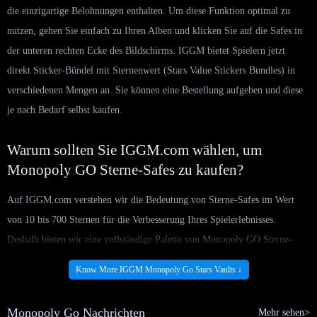
die einzigartige Belohnungen enthalten. Um diese Funktion optimal zu
nutzen, gehen Sie einfach zu Ihren Alben und klicken Sie auf die Safes in
der unteren rechten Ecke des Bildschirms. IGGM bietet Spielern jetzt
direkt Sticker-Bündel mit Sternenwert (Stars Value Stickers Bundles) in
verschiedenen Mengen an. Sie können eine Bestellung aufgeben und diese
je nach Bedarf selbst kaufen.
Warum sollten Sie IGGM.com wählen, um
Monopoly GO Sterne-Safes zu kaufen?
Auf IGGM.com verstehen wir die Bedeutung von Sterne-Safes im Wert
von 10 bis 700 Sternen für die Verbesserung Ihres Spielerlebnisses.
Deshalb bieten wir eine vollständige Palette von Monopoly GO Sterne-
Safes zum Verkauf an, einschließlich verschiedener Arten und Designs, die
Know More IGGM Monopoly Go Stars Vaults ↓
Ihren Präferenzen entsprechen.
Wir bieten nicht nur eine vielfältige Auswahl an günstigen Monopoly GO
Monopoly Go Nachrichten
Mehr sehen>