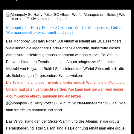
Sterne-Safes an, sondern stellen auch sicher, dass die angezeigten Preise für
alle Spieler erschwinglich sind. Jeder sollte Zugang zu seinen bevorzugten
Sterne-Safes haben, ohne zu viel ausgeben zu müssen. Deshalb bemühen
wir uns, unsere Preise niedrig zu halten, ohne die Servicequalität zu
Monopoly Go Harry Potter GO Album: Würfel-Management-Guide |
Wie man sie effektiv sammelt und spart
beeinträchtigen.
Das Monopoly Go Harry Potter GO! Album erscheint am 10. Dezember!
Wenn Sie Monopoly GO Sterne-Safes auf IGGM.com kaufen, können Sie
Viele lieben die legendäre Harry-Potter-Geschichte, daher wird dieses
sicher sein, dass Sie das beste Preis-Leistungs-Verhältnis erhalten. Sie
Album voraussichtlich genauso spannend wie das Marvel Go! Album!
können unserem Affiliate-Programm beitreten, VIP werden,
Die verschiedenen Events in diesem Album bringen zweifellos eine
Feiertagsangebote in Anspruch nehmen oder an Social-Promo-Events
Vielzahl von Hogwarts-Schild-Spielsteinen und Würfel-Skins mit sich, die
als Belohnungen für besondere Events winken.
teilnehmen, um bessere Rabatte zu erhalten. Auf diese Weise können Sie
Die Teilnahme an diesen Events erfordert jedoch Würfel, die in Monopoly
Bündel (mit mehr Sternenwert-Stickern) zu geringeren Kosten erwerben.
Go am häufigsten verbraucht werden. Wie kann man sie während dieser
IGGM ist auch stolz darauf, einen außergewöhnlichen Kundenservice zu
Album-Saison effektiv sammeln und einsetzen
bieten. Unser Team setzt sich dafür ein, dass Ihr Einkaufserlebnis von
?
Anfang bis Ende reibungslos und angenehm verläuft. Egal, ob Sie Fragen
zu unseren Produkten haben oder Hilfe bei Ihrer Bestellung benötigen, wir
Das Vervollständigen der Sticker-Sammlung des Albums ist die größte
sind für Sie da und helfen Ihnen auf jedem Schritt des Weges.
Herausforderung jeder Saison, und als Belohnung erhält man eine große