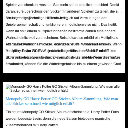
Spieler verschenken, was das Sammeln später deutlich erleichtert. Denkt
daran, eure überschüssigen Sticker mit anderen Spielern zu teilen, die sie
brauchen – gegenseitige Hilfe ist wichtig.
Die folgenden Techniken basieren lediglich auf Vermutungen der
Spielergemeinschaft und funktionieren möglicherweise nicht. Das heißt,
wenn ihr sMit einem Multiplikator haben bestimmte Zahlen eine höhere
Wahrscheinlichkeit zu erscheinen. Beispielsweise erhöht ein Multiplikator
von 50 die Wahrscheinlichkeit, eine 10 zu würfeln, während ein
Alternativ können Ihnen diese Techniken helfen, Würfel zu sammeln. Wenn
Multiplikator von 20 die Wahrscheinlichkeit für eine 6 oder 7 erhöht.
das Harry-Potter-GO-Event jedoch die gewünschten Schild- oder Token-
Experimentieren Sie, um die genauen Muster zu finden. Wenn dies für Sie
Skins anbietet, zögern Sie nicht – versuchen Sie alle Methoden, um sie zu
funktioniert, können Sie die Würfelergebnisse bis zu einem gewissen Grad
erhalten!
beeinflussen.
Monopoly GO Harry Potter GO Sticker-Album-Sammlung: Wie man
alle Sticker so schnell wie möglich erhält?
Ein neues Monopoly GO-Sticker-Album erscheint bald! Harry-Potter-Fans
werden begeistert sein, denn die neue Saison bietet eine magische
Zusammenarbeit mit Harry Potter!