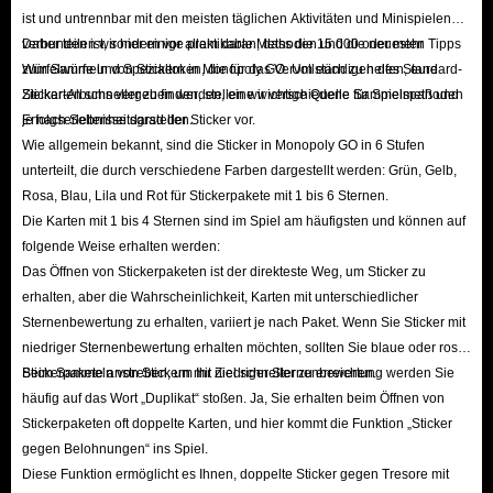
ist und untrennbar mit den meisten täglichen Aktivitäten und Minispielen
verbunden ist, sondern vor allem daran, dass die 15.000 oder mehr
Daher teilen wir hier einige praktikable Methoden und die neuesten Tipps
Würfelwürfe und Spezialtoken, die für das Vervollständigen des Standard-
zum Sammeln von Stickern in Monopoly GO. Um euch zu helfen, eure
Sticker-Albums vergeben werden, eine wichtige Quelle für Spielspaß und
Zielkarten schneller zu finden, stellen wir verschiedene Sammelmethoden
Erfolgserlebnisse darstellen.
je nach Seltenheitsgrad der Sticker vor.
Wie allgemein bekannt, sind die Sticker in Monopoly GO in 6 Stufen
unterteilt, die durch verschiedene Farben dargestellt werden: Grün, Gelb,
Rosa, Blau, Lila und Rot für Stickerpakete mit 1 bis 6 Sternen.
Die Karten mit 1 bis 4 Sternen sind im Spiel am häufigsten und können auf
folgende Weise erhalten werden:
Das Öffnen von Stickerpaketen ist der direkteste Weg, um Sticker zu
erhalten, aber die Wahrscheinlichkeit, Karten mit unterschiedlicher
Sternenbewertung zu erhalten, variiert je nach Paket. Wenn Sie Sticker mit
niedriger Sternenbewertung erhalten möchten, sollten Sie blaue oder rosa
Stickerpakete anstreben, um Ihr Ziel schneller zu erreichen.
Beim Sammeln von Stickern mit niedriger Sternenbewertung werden Sie
häufig auf das Wort „Duplikat“ stoßen. Ja, Sie erhalten beim Öffnen von
Stickerpaketen oft doppelte Karten, und hier kommt die Funktion „Sticker
gegen Belohnungen“ ins Spiel.
Diese Funktion ermöglicht es Ihnen, doppelte Sticker gegen Tresore mit