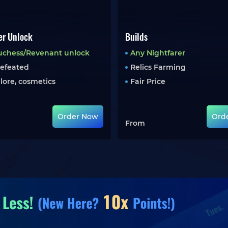
er Unlock
Builds
uchess/Revenant
unlock
Any Nightfarer
defeated
Relics Farming
, lore, cosmetics
Fair Price
Order Now
Ord
From