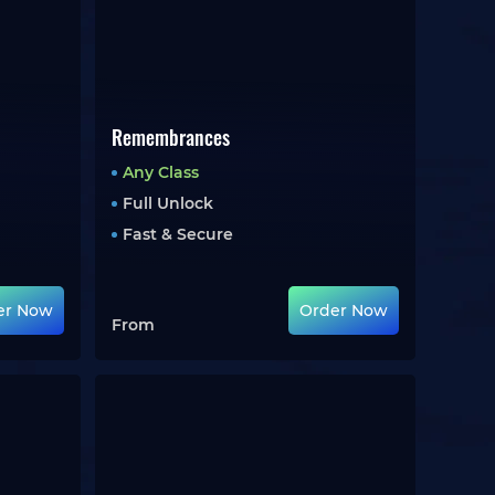
Remembrances
Any Class
Full Unlock
Fast & Secure
er Now
Order Now
From