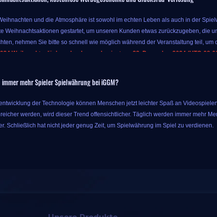
 Weihnachten und die Atmosphäre ist sowohl im echten Leben als auch in der Spielwe
e Weihnachtsaktionen gestartet, um unseren Kunden etwas zurückzugeben, die un
hten, nehmen Sie bitte so schnell wie möglich während der Veranstaltung teil, um d
024 Weihnachtsglücksradverlosung beginnt am 23. Dezember 2024 (UTC-08:00)
r Veranstaltung können Sie bis zu 10 % Extrabonus für Währung erhalten, solange
 immer mehr Spieler Spielwährung bei iGGM?
s Sie mit nur dem ursprünglichen Geld mehr Spielprodukte erhalten können, also 
aschungen dieser Aktion hören hier nicht auf. IGGM bietet auch Glücksradverlosung
rentwicklung der Technologie können Menschen jetzt leichter Spaß an Videospielen
ie können die entsprechende Belohnung erhalten, nachdem es angehalten hat. Di
eicher werden, wird dieser Trend offensichtlicher. Täglich werden immer mehr Me
n. Es hängt von Ihrem Glück ab, welchen Sie ziehen können!
r. Schließlich hat nicht jeder genug Zeit, um Spielwährung im Spiel zu verdienen.
 von iGGM löste dieses Problem schließlich. Als Spieleanbieter eines Drittanbieter
alitätsdienste wie die billigste Spielwährung auf dem Markt und Powerleveling-Di
der ganzen Welt geholfen und genießt unter Spielern ein hohes Ansehen.
ieler vertrauen iGGM, weil iGGM sechs Vorteile hat:
 dieser Glücksradverlosung auf der Veranstaltungsseite teil:
iggm.com/de/lucky-draw