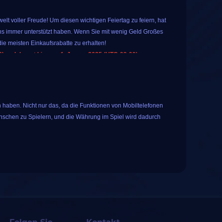
lt voller Freude! Um diesen wichtigen Feiertag zu feiern, hat
s immer unterstützt haben. Wenn Sie mit wenig Geld Großes
ie meisten Einkaufsrabatte zu erhalten!
 und dauert bis zum 1. Januar 2025 (UTC-08:00).
 Sie spezielle, beliebte Spielprodukte auf IGGM kaufen. Das
warum nicht?
en für alle registrierten Benutzer an. Tippen Sie einfach auf
 haben. Nicht nur das, da die Funktionen von Mobiltelefonen
ese Glücksverlosung umfasst die folgenden 10
nschen zu Spielern, und die Währung im Spiel wird dadurch
s mit langjähriger Erfahrung ist iGGM bestrebt, den Spielern
enste anzubieten. Im Laufe der Jahre hat iGGM mehr als 50.000