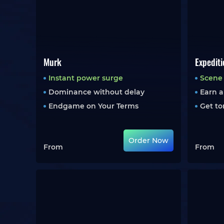
Murk
Expediti
Instant power surge
Scene
Dominance without delay
Earn a
Endgame on Your Terms
Get to
Order Now
From
From