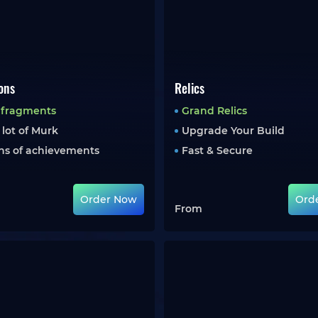
ons
Relics
 fragments
Grand Relics
 lot of Murk
Upgrade Your Build
ns of achievements
Fast & Secure
Order Now
Ord
From