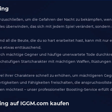
ing
nzuschließen, um die Gefahren der Nacht zu bekämpfen, wenn
s überwinden, das sich mit jedem Spiel verändert, sondern
und all die Beute, die du so hart erarbeitet hast, kann mit n
as etwas enttäuschend.
ch mächtige Gegner und häufige unerwartete Tode durchkreuz
ochstufigen Startcharakter mit mächtigen Waffen, Rüstungen 
evel ihrer Charaktere schnell zu erhöhen, um mächtigeren Gegn
tigkeiten und Fähigkeiten freischalten, die anspruchsvollst
en möchtest – unser professioneller Boosting-Service erfüllt
ling auf IGGM.com kaufen