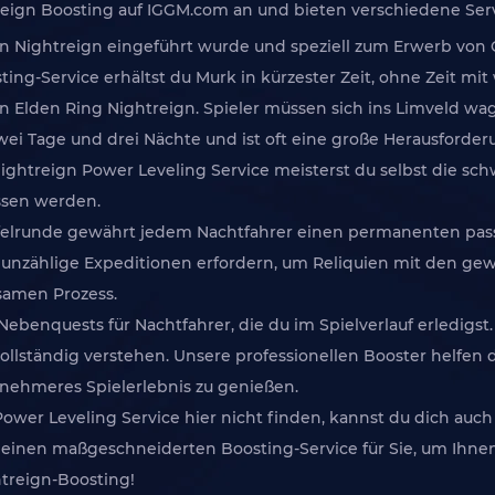
reign Boosting auf IGGM.com an und bieten verschiedene Serv
 in Nightreign eingeführt wurde und speziell zum Erwerb vo
ing-Service erhältst du Murk in kürzester Zeit, ohne Zeit 
 von Elden Ring Nightreign. Spieler müssen sich ins Limveld 
zwei Tage und drei Nächte und ist oft eine große Herausforder
htreign Power Leveling Service meisterst du selbst die schw
ssen werden.
Tafelrunde gewährt jedem Nachtfahrer einen permanenten pas
n unzählige Expeditionen erfordern, um Reliquien mit den ge
samen Prozess.
Nebenquests für Nachtfahrer, die du im Spielverlauf erledigst
ollständig verstehen. Unsere professionellen Booster helfen 
enehmeres Spielerlebnis zu genießen.
Power Leveling Service hier nicht finden, kannst du dich au
 einen maßgeschneiderten Boosting-Service für Sie, um Ihnen
htreign-Boosting!