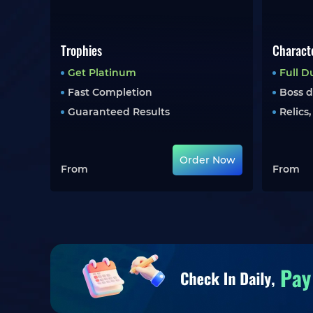
Trophies
Charact
Get Platinum
Full
D
Fast Completion
Boss 
Guaranteed Results
Relics
Order Now
From
From