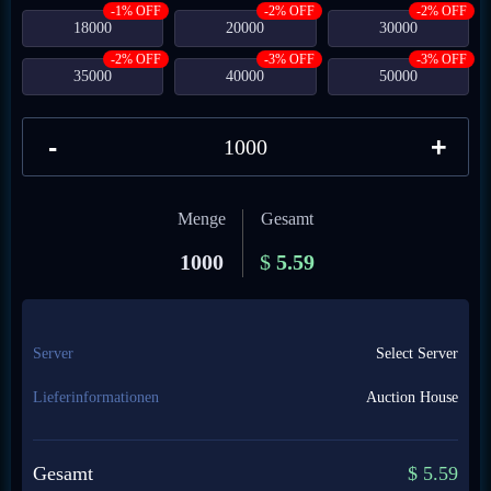
-1% OFF
-2% OFF
-2% OFF
18000
20000
30000
-2% OFF
-3% OFF
-3% OFF
35000
40000
50000
-
+
Menge
Gesamt
1000
$
5.59
Server
Select Server
Lieferinformationen
Auction House
Gesamt
$
5.59