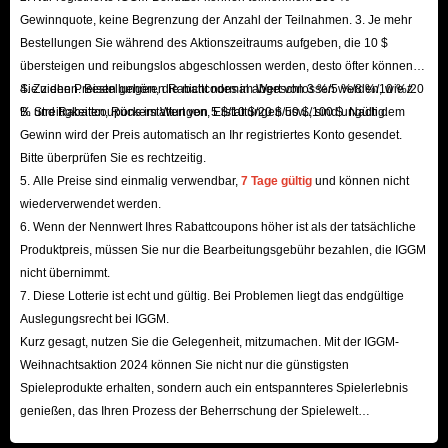
Diamonds bei IGGM.com kaufen sollten
Gewinnquote, keine Begrenzung der Anzahl der Teilnahmen. 3. Je mehr
Bestellungen Sie während des Aktionszeitraums aufgeben, die 10 $
Es besteht kein Zweifel, dass genügend ODIN Valhalla Rising Diamonds
übersteigen und reibungslos abgeschlossen werden, desto öfter können
Sie ziehen. Bestellungen, die nicht normal abgeschlossen werden, wie z.
4. Zu den Preisen gehören Rabattcodes im Wert von 3 %/5 %/8 %/10 %/20
den Spielern helfen können, ein besseres Spielerlebnis zu erzielen. Denn
B. Streitigkeiten, Rückerstattungen, Erstattungen usw., sind ungültig.
% und Rabattcoupons im Wert von 5 $/10 $/20 $/50 $/100 $. Nach dem
Spieler können ODIN Valhalla Rising Diamonds kaufen, um mächtige
Gewinn wird der Preis automatisch an Ihr registriertes Konto gesendet.
Waffen und Ausrüstung zu erhalten, um sich schnell zu stärken.
Bitte überprüfen Sie es rechtzeitig.
Neben der Gewährleistung der absoluten Sicherheit des gesamten
5. Alle Preise sind einmalig verwendbar,
7 Tage gültig
und können nicht
Transaktionsprozesses bietet IGGM die folgenden Vorteile.
wiederverwendet werden.
6. Wenn der Nennwert Ihres Rabattcoupons höher ist als der tatsächliche
1. Günstigster Preis, der es Ihnen ermöglicht, weniger Geld auszugeben,
Produktpreis, müssen Sie nur die Bearbeitungsgebühr bezahlen, die IGGM
um mehr ODIN Valhalla Rising Diamonds zu kaufen und Geld zu sparen.
nicht übernimmt.
An Feiertagen und Feiertagen geben wir den Spielern auch Codes oder
7. Diese Lotterie ist echt und gültig. Bei Problemen liegt das endgültige
Coupons für große Mengen. Wenn Sie ein VIP-Mitglied von IGGM
Auslegungsrecht bei IGGM.
werden, können Sie auch bis zu 5 % Rabatt genießen. Wenn Sie günstige
Kurz gesagt, nutzen Sie die Gelegenheit, mitzumachen. Mit der IGGM-
Weihnachtsaktion 2024 können Sie nicht nur die günstigsten
ODIN Valhalla Rising Diamonds kaufen, werden Sie feststellen, dass das
Spieleprodukte erhalten, sondern auch ein entspannteres Spielerlebnis
Geld, das Sie bezahlen, viel geringer ist als beim Kauf auf anderen
genießen, das Ihren Prozess der Beherrschung der Spielewelt
Websites.
beschleunigt! Wir freuen uns auf Ihren Besuch hier!