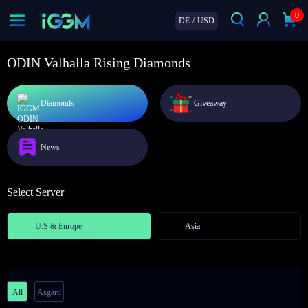
0
DE
/
USD
ODIN Valhalla Rising Diamonds
Diamonds
Giveaway
News
Select Server
U.S & Europe
Asia
All
Asgard