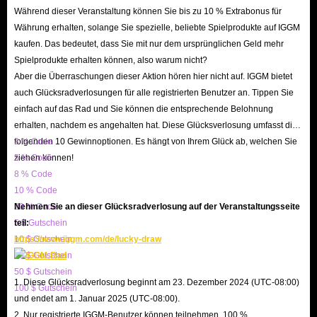
Valhalla Rising gesperrt werden?
Während dieser Veranstaltung können Sie bis zu 10 % Extrabonus für
Währung erhalten, solange Sie spezielle, beliebte Spielprodukte auf IGGM
Jetzt wird das Internet mit viel Spielgold-Spam überschwemmt, und es ist
kaufen. Das bedeutet, dass Sie mit nur dem ursprünglichen Geld mehr
für Spieler leicht, ihr eigenes Geld zu verlieren. Jeder, der ODIN Valhalla
Spielprodukte erhalten können, also warum nicht?
Rising Diamonds kaufen möchte, sollte sicherstellen, dass die Seite, auf die
Aber die Überraschungen dieser Aktion hören hier nicht auf. IGGM bietet
er gehen möchte, wirklich legal ist. Sehen Sie, IGGM genießt einen
auch Glücksradverlosungen für alle registrierten Benutzer an. Tippen Sie
einfach auf das Rad und Sie können die entsprechende Belohnung
hervorragenden Ruf und lässt keinen Kunden, der hierher kommt, leiden.
erhalten, nachdem es angehalten hat. Diese Glücksverlosung umfasst die
Wir haben ein absolut sicheres Online-Transaktionsschutzsystem,
folgenden 10 Gewinnoptionen. Es hängt von Ihrem Glück ab, welchen Sie
3 % Code
unterstützen eine Vielzahl von Zahlungsmethoden, jede Auswahl ist
ziehen können!
5 % Code
möglich, und ein professionelles Kundenservice-Team, das rund um die
8 % Code
10 % Code
Uhr online ist und den Bestellstatus des Spielers überwacht, bis die
20 % Code
Nehmen Sie an dieser Glücksradverlosung auf der Veranstaltungsseite
Lieferung abgeschlossen ist. Alle zum Verkauf stehenden ODIN Valhalla
5 $ Gutschein
teil:
Rising Diamonds auf TW/NA/EU-Servern sind zu 100 % legitim. Daher
10 $ Gutschein
https://www.iggm.com/de/lucky-draw
werden Sie nicht für den Kauf von Diamonds ODIN Valhalla Rising auf
20 $ Gutschein
IGGM.com gesperrt.
50 $ Gutschein
1. Diese Glücksradverlosung beginnt am 23. Dezember 2024 (UTC-08:00)
100 $ Gutschein
und endet am 1. Januar 2025 (UTC-08:00).
Gründe, warum Sie ODIN Valhalla Rising
2. Nur registrierte IGGM-Benutzer können teilnehmen. 100 %