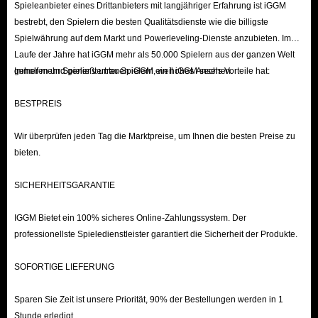
Spieleanbieter eines Drittanbieters mit langjähriger Erfahrung ist iGGM
Rising Server (TW/NA/EU);
bestrebt, den Spielern die besten Qualitätsdienste wie die billigste
2: Wählen Sie die Anzahl der zu kaufenden Diamanten aus, klicken Sie auf
Spielwährung auf dem Markt und Powerleveling-Dienste anzubieten. Im
„JETZT KAUFEN“ oder „ZUM WARENKORB HINZUFÜGEN“;
Laufe der Jahre hat iGGM mehr als 50.000 Spielern aus der ganzen Welt
geholfen und genießt unter Spielern ein hohes Ansehen.
Immer mehr Spieler vertrauen iGGM, weil iGGM sechs Vorteile hat:
3: Füllen Sie die persönlichen Daten korrekt in der Warenkorb-Oberfläche
aus und überprüfen Sie sie;
BESTPREIS
4: Wählen Sie die Zahlungsmethode und schließen Sie die Zahlung ab,
warten Sie auf die Lieferung.
Wir überprüfen jeden Tag die Marktpreise, um Ihnen die besten Preise zu
bieten.
Die Wahl von IGGM.com als bester Ort, um ODIN Valhalla Rising
SICHERHEITSGARANTIE
Diamonds zu kaufen, ist eine kluge Entscheidung. Wir werden unser Bestes
tun, um den Spielern zu helfen, die günstigsten ODIN Valhalla Rising
IGGM Bietet ein 100% sicheres Online-Zahlungssystem. Der
Diamonds zum Verkauf zu bekommen, um sich in ODIN Valhalla Rising
professionellste Spieledienstleister garantiert die Sicherheit der Produkte.
besser zu entwickeln. Solange wir genügend billige ODIN Valhalla Rising
SOFORTIGE LIEFERUNG
Diamonds und Fähigkeiten haben, können wir diese großartigen
Errungenschaften leichter erreichen. Wir freuen uns darauf, dich zu sehen!
Sparen Sie Zeit ist unsere Priorität, 90% der Bestellungen werden in 1
Willkommen beim Kauf von ODIN Valhalla Rising Diamonds bei
Stunde erledigt.