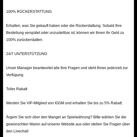
Spielergegenstände zu erhalten.
100% RÜCKERSTATTUNG
Auktionshaus: Das Auktionshaus ist die Hauptquelle für Gold für
clevere Spieler. Spieler, Gegenstände und Karten, die du nicht brauchst,
Erhalten, was Sie gekauft haben oder die Rückerstattung. Sobald Ihre
kannst du jederzeit verkaufen.
Bestellung verspätet oder unzustellbar ist, können wir Ihnen Ihr Geld zu
Sets: Das Vervollständigen von Sets, die Goldbelohnungen bieten, ist
100% zurückerstatten.
eine zuverlässige Methode, Gold anzuhäufen.
24/7 UNTERSTÜTZUNG
Solokämpfe: In diesem Spielmodus spielst du in Madden Ultimate
Team gegen KI-Gegner, um im Competitive Field Pass aufzusteigen
Unser Manager beantwortet alle Ihre Fragen und steht Ihnen jederzeit zur
und Goldbelohnungen zu erhalten.
Verfügung.
Spielerkarten verkaufen: Du kannst von Preisschwankungen profitieren,
Toller Rabatt
indem du Markttrends beobachtest, Karten in Zeiten mit geringem
Spielaufkommen hortest und sie bei Content-Releases oder Events
Werden Sie VIP-Mitglied von IGGM und erhalten Sie bis zu 5% Rabatt.
verkaufst, wenn die Nachfrage steigt.
Gewinne das Turnier: Nimm an der Weekend League oder MUT
Ärgern Sie sich über den Mangel an Spielwährung? Bitte wählen Sie die
Champions teil und gehe als Sieger hervor, um Münzen und wertvolle
gewünschten Waren auf unserer Website aus oder stellen Sie Fragen über
den Livechat!
Spielerkarten zu gewinnen.