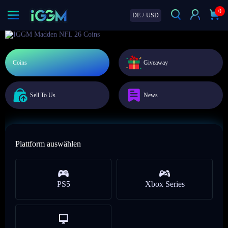
0
DE
/
USD
Coins
Giveaway
Sell To Us
News
Plattform auswählen
PS5
Xbox Series