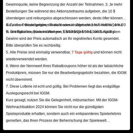
Gewinnquote, keine Begrenzung der Anzahl der Teilnahmen. 3. Je mehr
PC-Spieler, die Madden 26 und College Football 26 gleichzeitig spielen
Bestellungen Sie während des Aktionszeitraums aufgeben, die 10 $
möchten, separat bezahlen.
übersteigen und reibungslos abgeschlossen werden, desto öfter können
F: Welche Verbesserungen gibt es im Vergleich zu den
Sie ziehen. Bestellungen, die nicht normal abgeschlossen werden, wie z.
4. Zu den Preisen gehören Rabattcodes im Wert von 3 %/5 %/8 %/10 %/20
Vorgängerspielen?
B. Streitigkeiten, Rückerstattungen, Erstattungen usw., sind ungültig.
% und Rabattcoupons im Wert von 5 $/10 $/20 $/50 $/100 $. Nach dem
Gewinn wird der Preis automatisch an Ihr registriertes Konto gesendet.
A: Das Gameplay von Madden MUT 26 wird voraussichtlich den
Bitte überprüfen Sie es rechtzeitig.
bekannten Spielmechaniken der Serie folgen – mit starker Kontrolle der
5. Alle Preise sind einmalig verwendbar,
7 Tage gültig
und können nicht
einzelnen Athleten und umfangreichen Coaching-Optionen, die Ihnen beim
wiederverwendet werden.
Aufbau Ihrer eigenen Football-Dynastie helfen. Dieses Jahr könnte der
6. Wenn der Nennwert Ihres Rabattcoupons höher ist als der tatsächliche
Produktpreis, müssen Sie nur die Bearbeitungsgebühr bezahlen, die IGGM
Fokus jedoch auf ein höheres Maß an Coaching-Anleitung, Quarterback-
nicht übernimmt.
Authentizität und einem explosiven Spielerlebnis liegen.
7. Diese Lotterie ist echt und gültig. Bei Problemen liegt das endgültige
Madden 26 könnte die Art und Weise, wie Spieler ihre Teams während der
Auslegungsrecht bei IGGM.
Spiele coachen, anpassen, weitere Spielmechaniken und Optionen für die
Kurz gesagt, nutzen Sie die Gelegenheit, mitzumachen. Mit der IGGM-
Weihnachtsaktion 2024 können Sie nicht nur die günstigsten
Spielanordnung hinzufügen und den Schwerpunkt auf explosive Spielzüge
Spieleprodukte erhalten, sondern auch ein entspannteres Spielerlebnis
statt auf die Feinabstimmung physischer Interaktionen legen. Darüber
genießen, das Ihren Prozess der Beherrschung der Spielewelt
hinaus hat der Quarterback mehr Bewegungsfreiheit, kann Pässe auswählen
beschleunigt! Wir freuen uns auf Ihren Besuch hier!
und hat mehr Möglichkeiten zum Scramble.