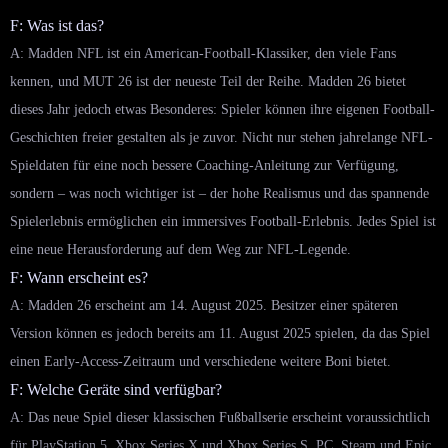
F: Was ist das?
A: Madden NFL ist ein American-Football-Klassiker, den viele Fans
kennen, und MUT 26 ist der neueste Teil der Reihe. Madden 26 bietet
dieses Jahr jedoch etwas Besonderes: Spieler können ihre eigenen Football-
Geschichten freier gestalten als je zuvor. Nicht nur stehen jahrelange NFL-
Spieldaten für eine noch bessere Coaching-Anleitung zur Verfügung,
sondern – was noch wichtiger ist – der hohe Realismus und das spannende
Spielerlebnis ermöglichen ein immersives Football-Erlebnis. Jedes Spiel ist
eine neue Herausforderung auf dem Weg zur NFL-Legende.
F: Wann erscheint es?
A: Madden 26 erscheint am 14. August 2025. Besitzer einer späteren
Version können es jedoch bereits am 11. August 2025 spielen, da das Spiel
einen Early-Access-Zeitraum und verschiedene weitere Boni bietet.
F: Welche Geräte sind verfügbar?
A: Das neue Spiel dieser klassischen Fußballserie erscheint voraussichtlich
für PlayStation 5, Xbox Series X und Xbox Series S, PC, Steam und Epic