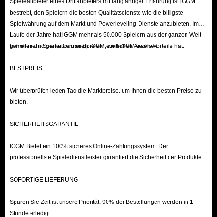
Spieleanbieter eines Drittanbieters mit langjähriger Erfahrung ist iGGM
Hauptwährung, die im Ultimate Team-Modus erworben und verwendet
bestrebt, den Spielern die besten Qualitätsdienste wie die billigste
werden kann, auch bekannt als MUT 26 Coins.
Spielwährung auf dem Markt und Powerleveling-Dienste anzubieten. Im
Spieler können Madden 26 Coins verwenden, um mächtige Spieler oder
Laufe der Jahre hat iGGM mehr als 50.000 Spielern aus der ganzen Welt
geholfen und genießt unter Spielern ein hohes Ansehen.
Immer mehr Spieler vertrauen iGGM, weil iGGM sechs Vorteile hat:
Gegenstände zu erhalten und diese in Ultimate Team zu speichern.
Alternativ können sie ungenutzte Gegenstände auf dem Markt verkaufen,
BESTPREIS
um Coins zu verdienen.
Coins spielen eine wichtige Rolle für die Entwicklung eines Spielers. Um
Wir überprüfen jeden Tag die Marktpreise, um Ihnen die besten Preise zu
in zukünftigen Matches bessere Ergebnisse zu erzielen, ist es wichtig,
bieten.
genügend MUT 26 Coins zu besitzen.
SICHERHEITSGARANTIE
F: Wie farmt man?
A: Um in Madden 26 MUT effizient Coins zu verdienen, können Sie das
IGGM Bietet ein 100% sicheres Online-Zahlungssystem. Der
Auktionshaus nutzen, Sets vervollständigen, Solokämpfe bestreiten, um
professionellste Spieledienstleister garantiert die Sicherheit der Produkte.
zusätzliches Einkommen zu erzielen, oder sinnvolle Investitionen und Flips
SOFORTIGE LIEFERUNG
auf dem Markt tätigen.
Tägliche Herausforderungen: Schließe tägliche Herausforderungen ab,
Sparen Sie Zeit ist unsere Priorität, 90% der Bestellungen werden in 1
um Bonusmünzen und die Chance auf weitere wertvolle
Stunde erledigt.