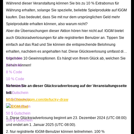
Während dieser Veranstaltung können Sie bis zu 10 % Extrabonus für
Early Access Ultimate Team Solo-Herausforderungen
Währung erhalten, solange Sie spezielle, beliebte Spielprodukte auf IGGM
Elite-Spielerobjekt Saison 1
kaufen. Das bedeutet, dass Sie mit nur dem ursprünglichen Geld mehr
Spielprodukte erhalten können, also warum nicht?
Cover-Athlet Elite MUT-Spielerobjekt
Aber die Überraschungen dieser Aktion hören hier nicht auf. IGGM bietet
Superstar Legendärer XP-Boost
auch Glücksradverlosungen für alle registrierten Benutzer an. Tippen Sie
Exklusives Spielerkartenobjekt
einfach auf das Rad und Sie können die entsprechende Belohnung
Franchise-Coach-Fähigkeitspunkte
erhalten, nachdem es angehalten hat. Diese Glücksverlosung umfasst die
3. MVP-Paket – 149,99 $
folgenden 10 Gewinnoptionen. Es hängt von Ihrem Glück ab, welchen Sie
3 % Code
ziehen können!
5 % Code
College Football 26 Deluxe Edition (Vollversion)
8 % Code
Madden NFL 26 Deluxe Edition (Vollversion)
10 % Code
MUT-Exklusives Elite-Spielerobjekt
20 % Code
Nehmen Sie an dieser Glücksradverlosung auf der Veranstaltungsseite
Alle Vorbestellerboni beider Spiele
5 $ Gutschein
teil:
Bitte beachten Sie, dass einige Vorbestellerboni sind nur bis zu bestimmten
10 $ Gutschein
https://www.iggm.com/de/lucky-draw
20 $ Gutschein
Fristen gültig. Beispielsweise müssen Sie bis zum 24. Juli 2025
50 $ Gutschein
vorbestellen, um das Elite-Spieler-Item der 1. Saison als Teil des Deluxe-
1. Diese Glücksradverlosung beginnt am 23. Dezember 2024 (UTC-08:00)
100 $ Gutschein
Edition-Bonus zu erhalten.
und endet am 1. Januar 2025 (UTC-08:00).
2. Nur registrierte IGGM-Benutzer können teilnehmen. 100 %
Da das MVP-Bundle nur auf PlayStation und Xbox verfügbar ist, müssen