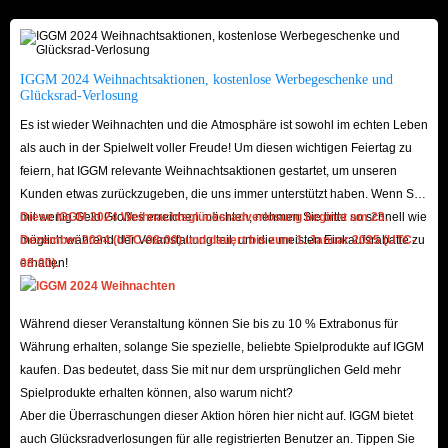
die Gegenstände, die Sie nicht möchten, direkt verkaufen. 2. Durch das
Erlernen professioneller Fähigkeiten wie Bergbau, Kräuterkunde und
Alchemie können Sie Gegenstände herstellen und verkaufen, um mehr
IGGM 2024 Weihnachtsaktionen, kostenlose Werbegeschenke und
Hardcore-Gold zu verdienen.
Glücksrad-Verlosung
Treten Sie einem Team oder einer Gilde bei.
Auch
Es ist wieder Weihnachten und die Atmosphäre ist sowohl im echten Leben
Gruppenaktivitäten mit anderen Spielern können dabei helfen, mehr
als auch in der Spielwelt voller Freude! Um diesen wichtigen Feiertag zu
Gold und seltene Gegenstände zu erhalten.
feiern, hat IGGM relevante Weihnachtsaktionen gestartet, um unseren
Kunden etwas zurückzugeben, die uns immer unterstützt haben. Wenn Sie
mit wenig Geld Großes erreichen möchten, nehmen Sie bitte so schnell wie
Diese IGGM 2024 Weihnachtsglücksradverlosung beginnt am 23.
Sie müssen jedoch bedenken, dass die oben beschriebene Methode einen
möglich während der Veranstaltung teil, um die meisten Einkaufsrabatte zu
Dezember 2024 (UTC-08:00) und dauert bis zum 1. Januar 2025 (UTC-
gewissen Zeit- und Energieaufwand erfordert. Wenn Sie Zeit und Geld
erhalten!
08:00).
sparen möchten, hat IGGM.com zufällig eine Menge Hardcore-Gold zum
Verkauf!
Während dieser Veranstaltung können Sie bis zu 10 % Extrabonus für
Währung erhalten, solange Sie spezielle, beliebte Spielprodukte auf IGGM
Gründe, Classic Hardcore Gold bei IGGM.com zu
kaufen. Das bedeutet, dass Sie mit nur dem ursprünglichen Geld mehr
kaufen
Spielprodukte erhalten können, also warum nicht?
Aber die Überraschungen dieser Aktion hören hier nicht auf. IGGM bietet
Günstigster Preis.
Aufgrund der hohen Nachfrage nach Gold in WoW
auch Glücksradverlosungen für alle registrierten Benutzer an. Tippen Sie