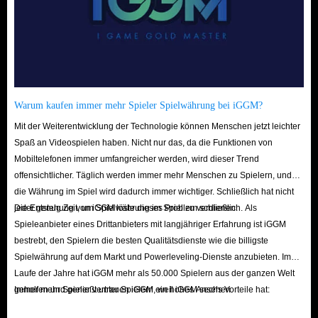
Warum kaufen immer mehr Spieler Spielwährung bei iGGM?
Mit der Weiterentwicklung der Technologie können Menschen jetzt leichter
Spaß an Videospielen haben. Nicht nur das, da die Funktionen von
Mobiltelefonen immer umfangreicher werden, wird dieser Trend
offensichtlicher. Täglich werden immer mehr Menschen zu Spielern, und
die Währung im Spiel wird dadurch immer wichtiger. Schließlich hat nicht
jeder genug Zeit, um Spielwährung im Spiel zu verdienen.
Die Entstehung von iGGM löste dieses Problem schließlich. Als
Spieleanbieter eines Drittanbieters mit langjähriger Erfahrung ist iGGM
bestrebt, den Spielern die besten Qualitätsdienste wie die billigste
Spielwährung auf dem Markt und Powerleveling-Dienste anzubieten. Im
Laufe der Jahre hat iGGM mehr als 50.000 Spielern aus der ganzen Welt
geholfen und genießt unter Spielern ein hohes Ansehen.
Immer mehr Spieler vertrauen iGGM, weil iGGM sechs Vorteile hat: