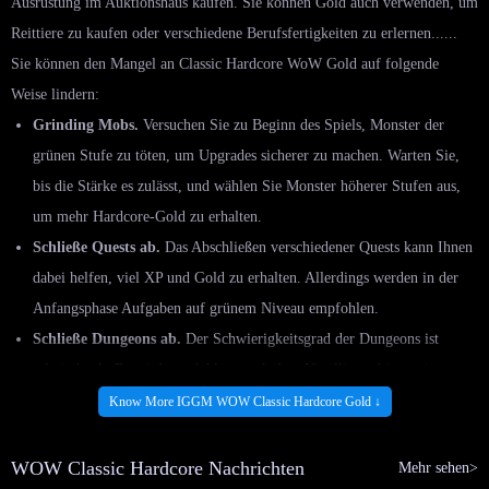
Ausrüstung im Auktionshaus kaufen. Sie können Gold auch verwenden, um
Reittiere zu kaufen oder verschiedene Berufsfertigkeiten zu erlernen......
Sie können den Mangel an Classic Hardcore WoW Gold auf folgende
Weise lindern:
Grinding Mobs.
Versuchen Sie zu Beginn des Spiels, Monster der
grünen Stufe zu töten, um Upgrades sicherer zu machen. Warten Sie,
bis die Stärke es zulässt, und wählen Sie Monster höherer Stufen aus,
um mehr Hardcore-Gold zu erhalten.
Schließe Quests ab.
Das Abschließen verschiedener Quests kann Ihnen
dabei helfen, viel XP und Gold zu erhalten. Allerdings werden in der
Anfangsphase Aufgaben auf grünem Niveau empfohlen.
Schließe Dungeons ab.
Der Schwierigkeitsgrad der Dungeons ist
relativ hoch. Es wird empfohlen, nach dem Nivellieren bis zu einem
gewissen Grad vorzugehen.
Know More IGGM WOW Classic Hardcore Gold ↓
Handel mit Action House.
1. Da der Hardcore-Modus relativ hart ist,
werden einige Gegenstände und Ressourcen wertvoller und Sie können
WOW Classic Hardcore Nachrichten
Mehr sehen>