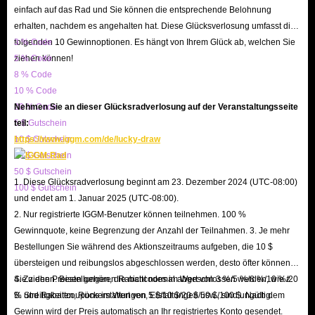
einfach auf das Rad und Sie können die entsprechende Belohnung
Classic Hardcore wissen wir, wie wichtig ein guter Preis ist. Der Preis
erhalten, nachdem es angehalten hat. Diese Glücksverlosung umfasst die
unseres Goldes wird ständig angepasst, um Ihnen Preise zu bieten, die
folgenden 10 Gewinnoptionen. Es hängt von Ihrem Glück ab, welchen Sie
3 % Code
unter dem Marktpreis liegen. Wenn Sie unser VIP-Mitglied werden,
ziehen können!
5 % Code
gewähren wir Ihnen einen Rabatt von bis zu 5 %. Wenn Sie IGGMs
8 % Code
10 % Code
Facebook, Twitter und Discord folgen oder dem IGGM.com-
20 % Code
Nehmen Sie an dieser Glücksradverlosung auf der Veranstaltungsseite
Partnerprogramm beitreten, erhalten Sie von Zeit zu Zeit Neuigkeiten
5 $ Gutschein
teil:
über Gutscheine oder Werbeaktionen.
10 $ Gutschein
https://www.iggm.com/de/lucky-draw
Ausreichender Bestand.
Wir haben auf jedem Server ausreichend
20 $ Gutschein
WoW Classic Hardcore Gold zum Verkauf. Egal wie knapp Ihr Gold
50 $ Gutschein
1. Diese Glücksradverlosung beginnt am 23. Dezember 2024 (UTC-08:00)
100 $ Gutschein
ist, wir können Sie zufriedenstellen, solange Sie uns bitten.
und endet am 1. Januar 2025 (UTC-08:00).
Sichere und schnelle Lieferung.
Unser Team arbeitet effizient und mit
2. Nur registrierte IGGM-Benutzer können teilnehmen. 100 %
klarer Arbeitsteilung. Unabhängig davon, wann Sie eine Bestellung
Gewinnquote, keine Begrenzung der Anzahl der Teilnahmen. 3. Je mehr
Bestellungen Sie während des Aktionszeitraums aufgeben, die 10 $
aufgeben, stehen Ihnen Fachleute zur Verfügung, die die
übersteigen und reibungslos abgeschlossen werden, desto öfter können
Bestellinformationen mit Ihnen bestätigen und das benötigte Gold
Sie ziehen. Bestellungen, die nicht normal abgeschlossen werden, wie z.
4. Zu den Preisen gehören Rabattcodes im Wert von 3 %/5 %/8 %/10 %/20
rechtzeitig liefern. Da wir über SSL-Verschlüsselungszertifikate
B. Streitigkeiten, Rückerstattungen, Erstattungen usw., sind ungültig.
% und Rabattcoupons im Wert von 5 $/10 $/20 $/50 $/100 $. Nach dem
verfügen, sind alle Ihre Kontoinformationen vor Offenlegung
Gewinn wird der Preis automatisch an Ihr registriertes Konto gesendet.