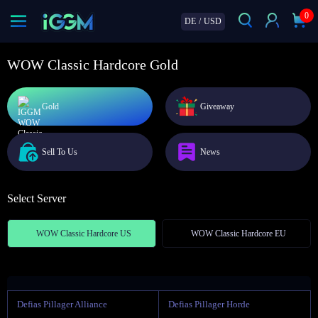
0
DE
/
USD
WOW Classic Hardcore Gold
Gold
Giveaway
Sell To Us
News
Select Server
WOW Classic Hardcore US
WOW Classic Hardcore EU
Defias Pillager Alliance
Defias Pillager Horde