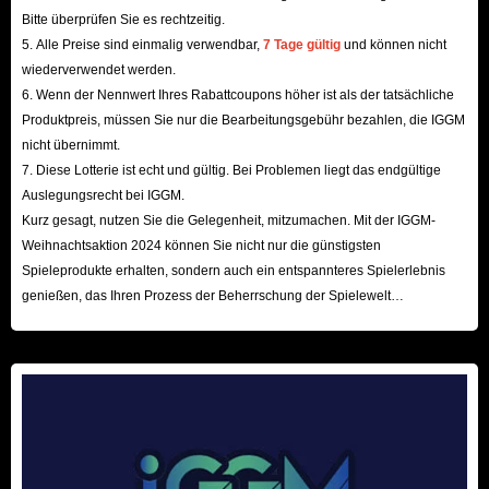
geschützt. Daher ist auch die gesamte Handelsumgebung stabil und
Bitte überprüfen Sie es rechtzeitig.
5. Alle Preise sind einmalig verwendbar,
7 Tage gültig
und können nicht
sicher.
wiederverwendet werden.
Exzellenter Support rund um die Uhr.
Egal welches Anliegen Sie
6. Wenn der Nennwert Ihres Rabattcoupons höher ist als der tatsächliche
haben, Sie können sich jederzeit an unseren Kundenservice wenden.
Produktpreis, müssen Sie nur die Bearbeitungsgebühr bezahlen, die IGGM
Wenn es ein Problem mit Ihrer Bestellung gibt, wird Sie unser
nicht übernimmt.
7. Diese Lotterie ist echt und gültig. Bei Problemen liegt das endgültige
Kundenservice geduldig begleiten und garantieren, dass er den
Auslegungsrecht bei IGGM.
Fortschritt Ihrer Bestellung während des gesamten Prozesses verfolgt,
Kurz gesagt, nutzen Sie die Gelegenheit, mitzumachen. Mit der IGGM-
sodass Sie sich keine Sorgen machen müssen!
Weihnachtsaktion 2024 können Sie nicht nur die günstigsten
Spieleprodukte erhalten, sondern auch ein entspannteres Spielerlebnis
Zusammenfassend lässt sich sagen, dass Sie sich keine Sorgen machen
genießen, das Ihren Prozess der Beherrschung der Spielewelt
beschleunigt! Wir freuen uns auf Ihren Besuch hier!
müssen, wenn Sie sich für den Kauf von WoW Classic Hardcore Gold bei
IGGM.com entscheiden! Bei uns gibt es nicht nur faire Preise, sondern
auch einen hochwertigen Service. Alles nur für Sie, um ein glückliches
Einkaufserlebnis zu genießen!