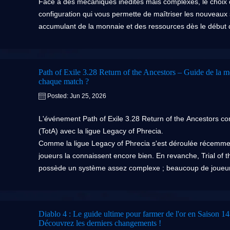
Face à des mécaniques inédites mais complexes, le choix du
configuration qui vous permette de maîtriser les nouveaux
accumulant de la monnaie et des ressources dès le début d
À une semaine du lancement de la ligue 3.29, nous vous pr
Allflame afin de vous aider à aborder cette expédition sou
Path of Exile 3.28 Return of the Ancestors – Guide de la
chaque match ?
Posted: Jun 25, 2026
La classe d'ascendance Reliquarian, introduite dans PoE 3.2
L'événement Path of Exile 3.28 Return of the Ancestors co
version 3.29 en raison de ses mécaniques uniques, ce qui e
(TotA) avec la ligue Legacy of Phrecia.
pour la nouvelle ligue.
Comme la ligue Legacy of Phrecia s'est déroulée récemment,
Par conséquent, concevoir un build Reliquarian pour débuter
joueurs la connaissent encore bien. En revanche, Trial of th
vous ne connaissez pas encore cette classe d'ascendance,
possède un système assez complexe ; beaucoup de joueurs
d'être essayé.
Dans l'ensemble, Trial of the Ancestors ressemble à un aut
L'élément central de ce build est la dague Arakaali's Fang
observateur passif – vous entrez personnellement sur le te
supplémentaires qu'elle confère, sa caractéristique la pl
Votre objectif ultime est d'enchaîner les victoires et de rem
déclencher le sort Raise Spiders (Invoquer des araignées) 
Diablo 4 : Le guide ultime pour farmer de l'or en Saison 14
paraisse simple,
il recèle une profondeur tactique considér
Découvrez les derniers changements !
Ces araignées sont puissantes par elles-mêmes ; vous po