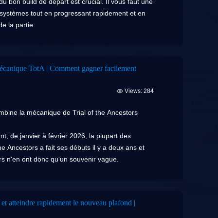
 bon build de départ est crucial. Il vous faut une
 systèmes tout en progressant rapidement et en
e la partie.
ésentons 3 builds de départ pour Curse of the
s-marine en toute confiance.
 mécanique TotA | Comment gagner facilement
Views: 284
8, a fait l'objet d'une refonte majeure pour la
mbine la mécanique de Trial of the Ancestors
n fait une classe potentiellement de premier plan
 de janvier à février 2026, la plupart des
 la ligue 3.29 est une excellente stratégie. Si
e Ancestors a fait ses débuts il y a deux ans et
 le build Poison aux Araignées mérite vraiment
 n'en ont donc qu'un souvenir vague.
o-battler, mais votre personnage n'est pas un
 . Au-delà des divers types de dégâts
rrain et combattez aux côtés de vos troupes.
us importante est une chance de 100 % de
porter le tournoi entier. Bien que le concept
de niveau 1 lors de l'élimination d'un ennemi.
 et atteindre rapidement le nouveau plafond |
able
.
uvez les renforcer davantage grâce aux bonus de