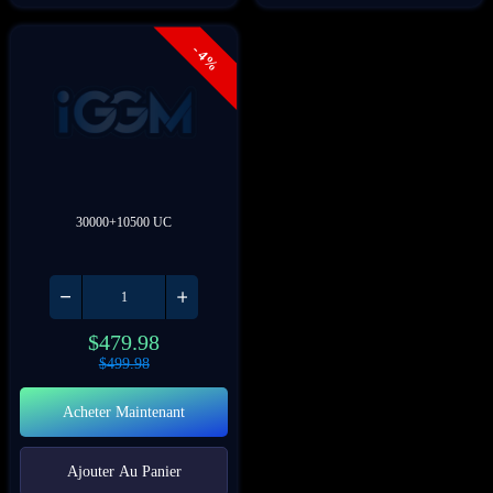
- 4%
30000+10500 UC
$
479.98
$
499.98
Acheter Maintenant
Ajouter Au Panier