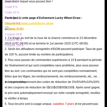
pour savoir lequel vous pouvez tirer !
Code 5 %
Code 8 %
L'Unknown Cash, également connu sous le nom d'UC, est la monnaie
Code 10 %
premium de PUBG Mobile, que les joueurs peuvent utiliser pour obtenir
Code 20 %
Participez à cette page d'événement Lucky Wheel Draw :
une variété d'objets et de fonctionnalités dans le jeu, notamment :
Coupon 5 $
https://www.iggm.com/fr/lucky-draw
Coupon 10 $
Les Battle Pass : les différents types de Battle Pass sont les objets les
Coupon 20 $
plus populaires que les joueurs utilisent pour obtenir avec l'UC. En
1. Ce tirage au sort de la roue de la chance commence le 23 décembre
Coupon 50 $
2024 (UTC-08:00) et se termine le 1er janvier 2025 (UTC-08:00).
effet, ces Battle Pass offrent des récompenses à plusieurs niveaux
Coupon 100 $
2. Seuls les utilisateurs enregistrés d'IGGM peuvent participer. Taux de gain
lorsque vous accomplissez des tâches tout au long de la saison, vous
de 100 %, aucune limite au nombre de participations.
permettant d'obtenir des skins, des costumes et d'autres récompenses
3. Plus vous passez de commandes supérieures à 10 $ pendant la période
exclusifs qui ne sont pas disponibles pour les joueurs gratuits.
de l'événement et qui sont complétées sans problème, plus vous pouvez
Coffres et Lucky Spins : PUBG Mobile propose une variété de caisses
tirer au sort. Les commandes qui ne sont pas complétées normalement,
telles que les litiges, les remboursements, les remboursements, etc., ne
et de tours où vous pouvez tenter votre chance avec l'UC pour obtenir
sont pas valides.
4. Les prix comprennent des codes de réduction de 3%/5%/8%/10%/20%
des objets rares et exclusifs.
et des coupons de réduction de 5$/10$/20$/50$/100$. Après avoir gagné,
Accessoires : des costumes à durée limitée, des skins d'armes, des skins
le prix sera automatiquement envoyé sur votre compte enregistré, veuillez
de véhicules et d'autres accessoires sont fréquemment publiés dans le
le vérifier à temps.
5. Tous les prix sont à usage unique,
valables 7 jours
et ne peuvent pas
jeu, et vous pouvez les échanger directement en utilisant l'UC. Ces