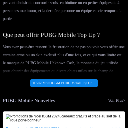
peuvent choisir de concourir seuls, en binôme ou en petites équipes de 4
personnes maximum, et la dernière personne ou équipe en vie remporte la
partie.
Que peut offrir PUBG Mobile Top Up ?
Vous avez peut-être ressenti la frustration de ne pas pouvoir vous offrir une
certaine arme ou un skin exclusif plus d'une fois, et ce qui vous limite est
le manque de PUBG Mobile Unknown Cash, la monnaie du jeu utilisée
pour obtenir des équipements ou divers objets utiles sur le champ de
bataille. Outre ce montant variable d'UC, notre service de recharge propose
Know More IGGM PUBG Mobile Top Up ↓
également le pack de mise à niveau RP (A9) et le pack de mise à niveau
Elite RP (A9) à la vente, vous offrant de nouvelles opportunités de tester
PUBG Mobile Nouvelles
Voir Plus>
de nouvelles armes, de nouveaux équipements et de personnaliser votre
personnage.
Les packs de mise à niveau RP améliorent généralement instantanément le
niveau Royale Pass d'un joueur, ce qui permet aux joueurs de débloquer