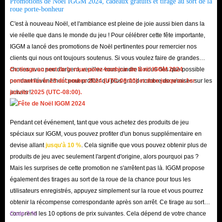
Promotions de Noël IGGM 2024, cadeaux gratuits et tirage au sort de la
roue porte-bonheur
instantanément des récompenses de niveau supérieur. Le PUBG Mobile
C'est à nouveau Noël, et l'ambiance est pleine de joie aussi bien dans la
Royale Pass est une fonctionnalité mensuelle du pass de combat qui offre
vie réelle que dans le monde du jeu ! Pour célébrer cette fête importante,
des récompenses exclusives, des cosmétiques, des AG, des coupons et
IGGM a lancé des promotions de Noël pertinentes pour remercier nos
d'autres objets du jeu. Les joueurs peuvent passer à différents niveaux du
clients qui nous ont toujours soutenus. Si vous voulez faire de grandes
Royale Pass, chacun offrant son propre ensemble d'avantages et de
choses avec peu d'argent, veuillez vous joindre à nous dès que possible
Ce tirage au sort de la roue porte-bonheur de Noël IGGM 2024
pendant l'événement pour profiter du plus grand nombre de remises sur les
commence le 23 décembre 2024 (UTC-08:00) et dure jusqu'au 1er
récompenses.
achats !
janvier 2025 (UTC-08:00).
Semblables à ce que font les packs de mise à niveau RP, les packs de mise à
niveau Elite RP améliorent rapidement le niveau Elite Royale Pass d'un
Pendant cet événement, tant que vous achetez des produits de jeu
joueur, une fonctionnalité premium du pass de combat. Alors que la mise à
spéciaux sur IGGM, vous pouvez profiter d'un bonus supplémentaire en
niveau vers un niveau supérieur du Elite Royale Pass donne généralement
devise allant
jusqu'à 10 %
. Cela signifie que vous pouvez obtenir plus de
aux joueurs un accès immédiat aux récompenses premium, et le pass de
produits de jeu avec seulement l'argent d'origine, alors pourquoi pas ?
combat peut être mis à niveau en utilisant la monnaie du jeu ou de l'argent
Mais les surprises de cette promotion ne s'arrêtent pas là. IGGM propose
réel. La mise à niveau est bénéfique pour les joueurs qui cherchent à
également des tirages au sort de la roue de la chance pour tous les
utilisateurs enregistrés, appuyez simplement sur la roue et vous pourrez
améliorer leur expérience de jeu et à accéder à du contenu exclusif.
obtenir la récompense correspondante après son arrêt. Ce tirage au sort
comprend les 10 options de prix suivantes. Cela dépend de votre chance
Code 3 %
À quoi sert l'Unknown Cash de PUBG Mobile ?