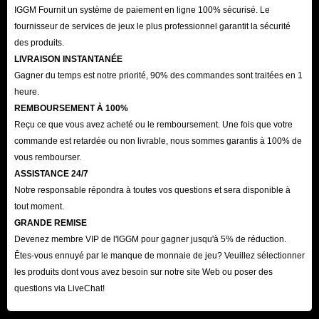
de les acheter directement dans la boutique en utilisant de l'argent réel.
IGGM Fournit un système de paiement en ligne 100% sécurisé. Le
Plus vous achetez d'UC en une seule fois, plus vous obtenez une bonne
fournisseur de services de jeux le plus professionnel garantit la sécurité
des produits.
affaire.
LIVRAISON INSTANTANÉE
Gagner du temps est notre priorité, 90% des commandes sont traitées en 1
Acheter une recharge PUBG Mobile sur
heure.
IGGM.com - Vente à chaud de packs UC et de
REMBOURSEMENT À 100%
mise à niveau
Reçu ce que vous avez acheté ou le remboursement. Une fois que votre
commande est retardée ou non livrable, nous sommes garantis à 100% de
En tant que joueur de PUBG Mobile, vous devez comprendre l'importance
vous rembourser.
ASSISTANCE 24/7
d'avoir suffisamment de packs UC et de mise à niveau pour rester en tête
Notre responsable répondra à toutes vos questions et sera disponible à
du jeu. Avoir ces ressources à votre disposition peut faire toute la
tout moment.
différence dans votre expérience PUBG Mobile.
GRANDE REMISE
Si vous cherchez à améliorer votre expérience de jeu PUBG Mobile par
Devenez membre VIP de l'IGGM pour gagner jusqu'à 5% de réduction.
IGGM.com, vous avez bien fait. En tant que meilleure plateforme de
Êtes-vous ennuyé par le manque de monnaie de jeu? Veuillez sélectionner
les produits dont vous avez besoin sur notre site Web ou poser des
recharge de jeu, IGGM.com propose une large gamme d'options de
questions via LiveChat!
recharge PUBG Mobile à vendre, y compris des packs UC et de mise à
niveau. C'est le moment idéal pour acheter une recharge PUBG Mobile et