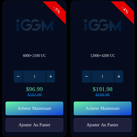
- 5%
- 4%
6000+2100 UC
12000+4200 UC
$
96.99
$
191.98
$
102.09
$
199.98
Acheter Maintenant
Acheter Maintenant
Ajouter Au Panier
Ajouter Au Panier