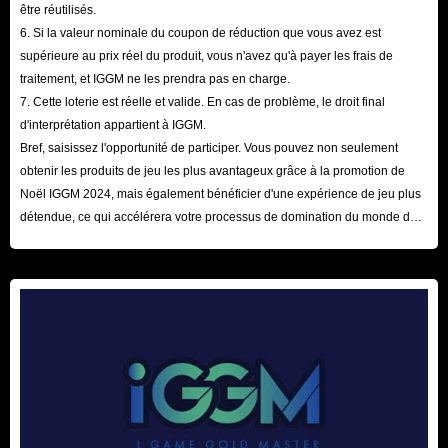
être réutilisés.
articles sont souvent thématiques, à la suite d'événements spéciaux ou
6. Si la valeur nominale du coupon de réduction que vous avez est
de collaborations, et sont un excellent moyen de se démarquer sur le
supérieure au prix réel du produit, vous n'avez qu'à payer les frais de
champ de bataille.
traitement, et IGGM ne les prendra pas en charge.
Emotes : avec les UC, vous pouvez également obtenir des
7. Cette loterie est réelle et valide. En cas de problème, le droit final
d'interprétation appartient à IGGM.
personnalisations de personnage supplémentaires et des émoticônes qui
Bref, saisissez l'opportunité de participer. Vous pouvez non seulement
ne sont pas disponibles pour les joueurs gratuits. Personnaliser votre
obtenir les produits de jeu les plus avantageux grâce à la promotion de
personnage peut rendre le jeu plus agréable à jouer, en particulier
Noël IGGM 2024, mais également bénéficier d'une expérience de jeu plus
lorsque vous montrez un nouveau costume ou une nouvelle émoticône
détendue, ce qui accélérera votre processus de domination du monde du
jeu ! Nous attendons votre visite ici avec impatience !
pendant un match.
Skins d'armes : les skins d'armes évolutifs sont uniques à PUBG
Mobile. Ces skins peuvent être améliorés à l'aide de matériaux pour
améliorer leur apparence et ajouter des effets spéciaux, des messages de
mise à mort et des animations de mise à mort.
Comment obtenir plus d'UC dans PUBG Mobile ?