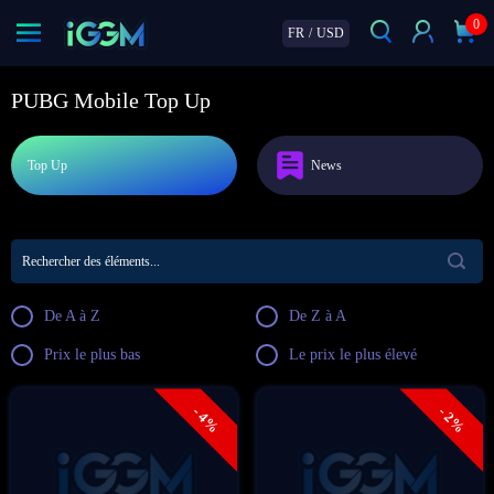
0
FR
/
USD
PUBG Mobile Top Up
Top Up
News
De A à Z
De Z à A
Prix le plus bas
Le prix le plus élevé
- 4%
- 2%