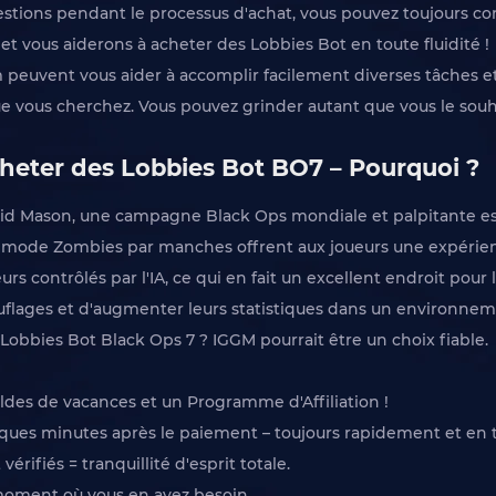
estions pendant le processus d'achat, vous pouvez toujours con
 vous aiderons à acheter des Lobbies Bot en toute fluidité !
peuvent vous aider à accomplir facilement diverses tâches et r
que vous cherchez. Vous pouvez grinder autant que vous le souh
cheter des Lobbies Bot BO7 – Pourquoi ?
 David Mason, une campagne Black Ops mondiale et palpitante
re mode Zombies par manches offrent aux joueurs une expérienc
s contrôlés par l'IA, ce qui en fait un excellent endroit pour 
uflages et d'augmenter leurs statistiques dans un environne
Lobbies Bot Black Ops 7 ? IGGM pourrait être un choix fiable.
ldes de vacances et un Programme d'Affiliation !
ues minutes après le paiement – toujours rapidement et en t
ifiés = tranquillité d'esprit totale.
 moment où vous en avez besoin.