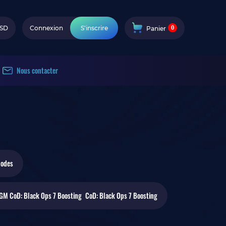
0
SD
Connexion
S'inscrire
Panier
Nous contacter
odes
CoD: Black Ops 7
Boosting