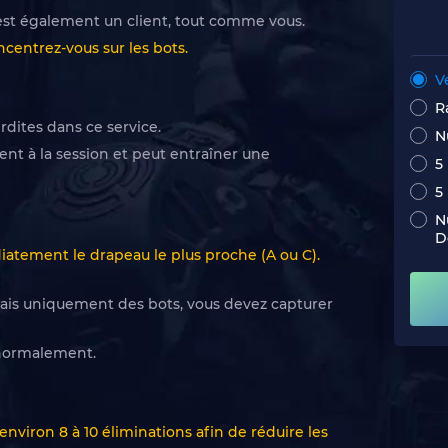
i est également un client, tout comme vous.
ncentrez-vous sur les bots.
V
R
rdites dans ce service.
N
nt à la session et peut entraîner une
5
5
N
D
atement le drapeau le plus proche (A ou C).
mais uniquement des bots, vous devez capturer
s normalement.
environ 8 à 10 éliminations afin de réduire les