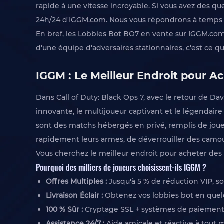
rapide à une vitesse incroyable. Si vous avez des qu
24h/24 d'IGGM.com. Nous vous répondrons à temps et
En bref, les Lobbies Bot BO7 en vente sur IGGM.com 
d'une équipe d'adversaires stationnaires, c'est ce 
IGGM : Le Meilleur Endroit pour A
Dans Call of Duty: Black Ops 7, avec le retour de
innovante, le multijoueur captivant et le légendai
sont des matchs hébergés en privé, remplis de joueur
rapidement leurs armes, de déverrouiller des camo
Vous cherchez le meilleur endroit pour acheter des 
Pourquoi des milliers de joueurs choisissent-ils IGGM ?
Offres Multiples :
Jusqu'à 5 % de réduction VIP, so
Livraison Éclair :
Obtenez vos lobbies bot en quelq
100 % Sûr :
Cryptage SSL + systèmes de paiement vér
Assistance 24/7 :
Aide amicale et réactive à tout