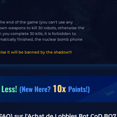
 the end of the game (you can't use any
 own weapons to kill 30 robots, otherwise the
you complete 30 kills, it is forbidden to
matically finished, the nuclear bomb phone
wise it will be banned by the shadow!!!
AQ) sur l'Achat de Lobbies Bot CoD BO7