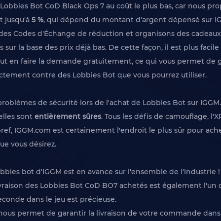
obbies Bot CoD Black Ops 7 au coût le plus bas, car nous pro
t jusqu'à
5 %
, qui dépend du montant d'argent dépensé sur I
s Codes d'Échange de réduction et organisons des cadeaux g
sur la base des prix déjà bas. De cette façon, il est plus faci
t en faire la demande gratuitement, ce qui vous permet de
ectement contre des Lobbies Bot que vous pourrez utiliser.
 problèmes de sécurité lors de l'achat de Lobbies Bot sur IGGM.
elles sont
entièrement sûres
. Tous les défis de camouflage, l'
ref, IGGM.com est certainement l'endroit le plus sûr pour ach
e vous désirez.
bbies bot d'IGGM est en avance sur l'ensemble de l'industrie !
livraison des Lobbies Bot CoD BO7 achetés est également l'un
econde dans le jeu est précieuse.
ous permet de garantir la livraison de votre commande dans l