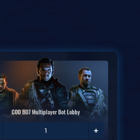
COD BO7 Multiplayer Bot Lobby
+