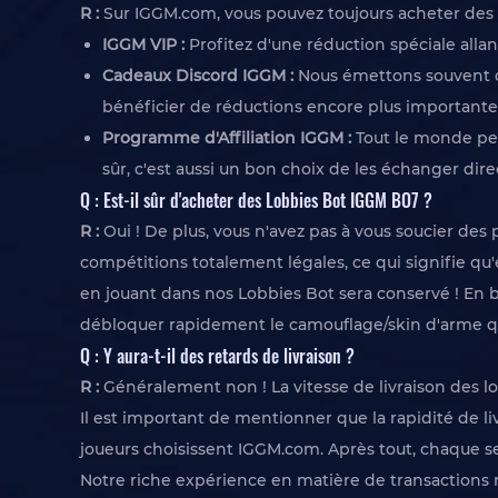
R :
Sur IGGM.com, vous pouvez toujours acheter des L
IGGM VIP :
Profitez d'une réduction spéciale allan
Cadeaux Discord IGGM :
Nous émettons souvent de
bénéficier de réductions encore plus importantes 
Programme d'Affiliation IGGM :
Tout le monde peu
sûr, c'est aussi un bon choix de les échanger dir
Q : Est-il sûr d'acheter des Lobbies Bot IGGM BO7 ?
R :
Oui ! De plus, vous n'avez pas à vous soucier des
compétitions totalement légales, ce qui signifie qu'
en jouant dans nos Lobbies Bot sera conservé ! En b
débloquer rapidement le camouflage/skin d'arme qu
Q : Y aura-t-il des retards de livraison ?
R :
Généralement non ! La vitesse de livraison des lo
Il est important de mentionner que la rapidité de 
joueurs choisissent IGGM.com. Après tout, chaque s
Notre riche expérience en matière de transactions n