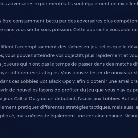
ar des adversaires expérimentés. Ils sont également un excell
as être constamment battu par des adversaires plus compétent
me sans vous sentir sous pression. Cette approche vous aide 
ifient l'accomplissement des tâches en jeu, telles que le déve
és, vous pouvez atteindre vos objectifs plus rapidement et vous 
joueurs qui n'ont pas le temps de passer dans des matchs diff
er différentes stratégies. Vous pouvez tester de nouveaux styl
ns ces Lobbies Bot Black Ops 7, afin d'obtenir une améliorati
ir de nouvelles façons de profiter du jeu que vous n'aviez p
e jeux Call of Duty ou un débutant, l'accès aux Lobbies Bot e
lement pratiquer différentes stratégies tactiques, mais aussi
mpliqué, mais nécessite également une certaine chance. Néa