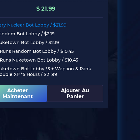
$
21.99
ery Nuclear Bot Lobby /
$
21.99
andom Bot Lobby /
$
2.19
uketown Bot Lobby /
$
2.19
 Runs Random Bot Lobby /
$
10.45
 Runs Nuketown Bot Lobby /
$
10.45
uketown Bot Lobby *5 + Wepaon & Rank
ouble XP *5 Hours /
$
21.99
Acheter
Ajouter Au
Maintenant
Panier