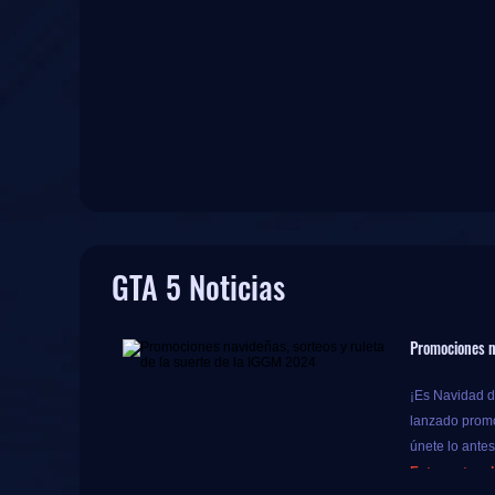
GTA 5 Noticias
Promociones n
¡Es Navidad de
lanzado promo
únete lo ante
Este sorteo d