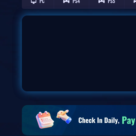
PC
PS4
PS5