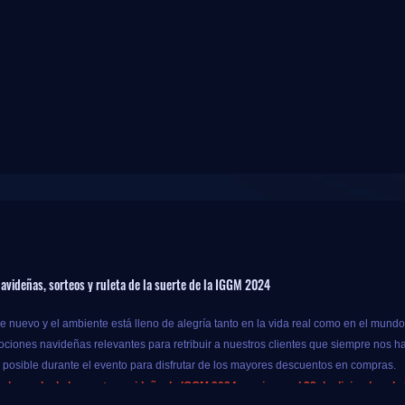
avideñas, sorteos y ruleta de la suerte de la IGGM 2024
 nuevo y el ambiente está lleno de alegría tanto en la vida real como en el mundo
ciones navideñas relevantes para retribuir a nuestros clientes que siempre nos h
s posible durante el evento para disfrutar de los mayores descuentos en compras.
e la rueda de la suerte navideña de IGGM 2024 comienza el 23 de diciembre de