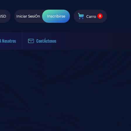
0
USD
Iniciar SesiÓn
Inscribirse
Carro
A Nosotros
ContÁctenos