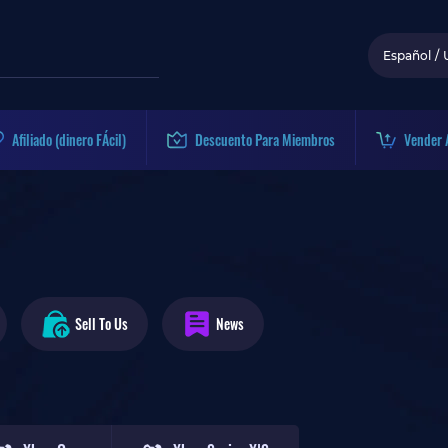
Español
/
Afiliado (dinero FÁcil)
Descuento Para Miembros
Vender 
Sell To Us
News