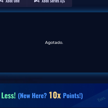
Xbox One
Xbox Series X|S
Agotado.