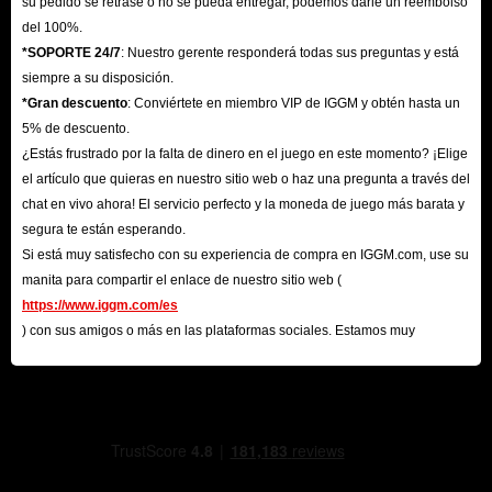
su pedido se retrase o no se pueda entregar, podemos darle un reembolso
excepcional.
del 100%.
Por una tarifa mínima, un jugador profesional familiarizado
*SOPORTE 24/7
: Nuestro gerente responderá todas sus preguntas y está
con las reglas se hará cargo de tu cuenta y completará
siempre a su disposición.
*Gran descuento
: Conviértete en miembro VIP de IGGM y obtén hasta un
todas las batallas y tareas de subida de nivel según las
5% de descuento.
instrucciones, llenando tu inventario con las recompensas.
¿Estás frustrado por la falta de dinero en el juego en este momento? ¡Elige
No te preocupes, todos los servicios de mejora de carga
el artículo que quieras en nuestro sitio web o haz una pregunta a través del
completa de Arena Breakout Infinite en IGGM son seguros
chat en vivo ahora! El servicio perfecto y la moneda de juego más barata y
y asequibles. Esta es tu mejor opción para mantenerte a la
segura te están esperando.
Si está muy satisfecho con su experiencia de compra en IGGM.com, use su
vanguardia de la competencia.
manita para compartir el enlace de nuestro sitio web (
https://www.iggm.com/es
Acerca de Arena Breakout: Infinite
) con sus amigos o más en las plataformas sociales. Estamos muy
agradecidos por su contribución.
Este es un shooter táctico de escape de alto riesgo,
lanzado para PC el 15 de septiembre de 2025. Los
jugadores deben saquear y luchar en cinco mapas de
batalla diferentes, usando objetos recolectados para
obtener recursos para sobrevivir y avanzar.