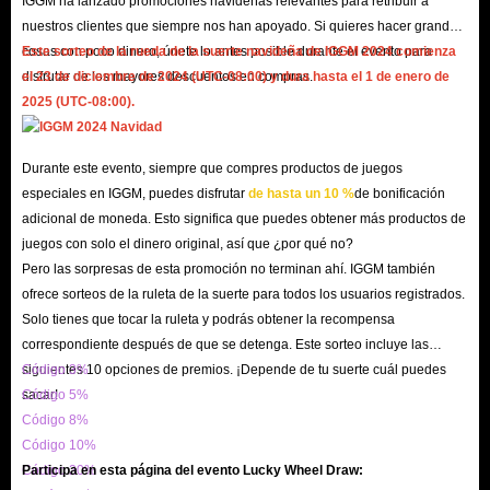
IGGM ha lanzado promociones navideñas relevantes para retribuir a
combate y rescatarte si no logras evacuar.
nuestros clientes que siempre nos han apoyado. Si quieres hacer grandes
Suelen aparecer en el mapa de batalla como trofeos tras
cosas con poco dinero, únete lo antes posible durante el evento para
Este sorteo de la rueda de la suerte navideña de IGGM 2024 comienza
eliminar al enemigo o como una gran recompensa tras
disfrutar de los mayores descuentos en compras.
el 23 de diciembre de 2024 (UTC-08:00) y dura hasta el 1 de enero de
una evacuación exitosa. Sin embargo, la forma más
2025 (UTC-08:00).
efectiva es obtener más koens vendiendo objetos.
¿Cuáles son los métodos específicos para obtener koens?
Durante este evento, siempre que compres productos de juegos
Dado que la cantidad de koens necesarios en Arena
especiales en IGGM, puedes disfrutar
de hasta un 10 %
de bonificación
adicional de moneda. Esto significa que puedes obtener más productos de
Breakout: Infinite es muy alta, aquí tienes algunos
juegos con solo el dinero original, así que ¿por qué no?
métodos efectivos y operaciones específicas para
Pero las sorpresas de esta promoción no terminan ahí. IGGM también
obtenerlos:
ofrece sorteos de la ruleta de la suerte para todos los usuarios registrados.
1. Completar la eliminación
Solo tienes que tocar la ruleta y podrás obtener la recompensa
correspondiente después de que se detenga. Este sorteo incluye las
Cada enemigo que elimines, ya sea un jugador real o un
siguientes 10 opciones de premios. ¡Depende de tu suerte cuál puedes
Código 3%
PNJ, te otorgará una cantidad de koens al morir. Depende
sacar!
Código 5%
en gran medida del nivel del enemigo y de la dificultad
Código 8%
del combate. Además, destruir algunos cofres del tesoro
Código 10%
en la ruta de exploración también te permitirá encontrar
Código 20%
Participa en esta página del evento Lucky Wheel Draw: