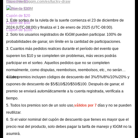
Cupón de $5
https://www.iggm.com/es/lucky-draw
recompensas monetarias del juego.
Cupón de $10
2. Facilitar Misiones/Contratos en el Juego
Cupón de $20
En Arena Breakout Infinite, encontrarás numerosas
1. Este sorteo de la ruleta de la suerte comienza el 23 de diciembre de
Cupón de $50
2024 (UTC-08:00) y finaliza el 1 de enero de 2025 (UTC-08:00).
misiones que implican eliminar enemigos y explorar, cada
Cupón de $100
2. Solo los usuarios registrados de IGGM pueden participar. 100% de
una de las cuales te recompensará con Koens al
probabilidades de ganar, sin límite en la cantidad de participaciones.
completarlas. Por supuesto, los contratos también son una
3. Cuantos más pedidos realices durante el período del evento que
parte esencial de la historia del juego, siendo más
superen los $10 y se completen sin problemas, más veces podrás
participar en el sorteo. Aquellos pedidos que no se completen
importantes que las misiones y ofreciendo recompensas
normalmente, como disputas, reembolsos, reembolsos, etc., no serán
más sustanciales.
válidos.
4. Los premios incluyen códigos de descuento del 3%/5%/8%/10%/20% y
3. Vender Objetos
cupones de descuento de $5/$10/$20/$50/$100. Después de ganar, el
Tanto si completas una evacuación como una misión, el
premio se enviará automáticamente a tu cuenta registrada, verifícala a
sistema te recompensa con equipo necesario para el
tiempo.
5. Todos los premios son de un solo uso,
válidos por 7
días y no se pueden
combate, además de los Koens necesarios en el juego. Sin
reutilizar.
embargo, es posible que no lo uses todo. Venderlo a
6. Si el valor nominal del cupón de descuento que tienes es mayor que el
vendedores u otros jugadores también puede generarte
precio real del producto, solo debes pagar la tarifa de manejo y IGGM no la
una ganancia sustancial.
asumirá.