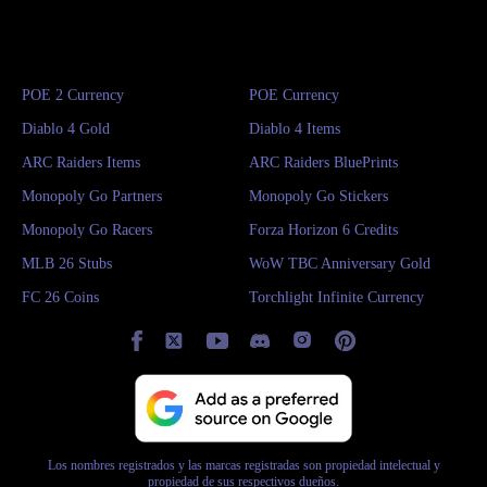
El juego actualmente cuenta con medidas antitrampas
extremadamente estrictas y ha baneado rápidamente
numerosas cuentas tramposas, lo que lo convierte en uno
POE 2 Currency
POE Currency
de los favoritos entre los jugadores amantes de los juegos
Diablo 4 Gold
Diablo 4 Items
de disparos y el combate táctico.
ARC Raiders Items
ARC Raiders BluePrints
Monopoly Go Partners
Monopoly Go Stickers
Monopoly Go Racers
Forza Horizon 6 Credits
MLB 26 Stubs
WoW TBC Anniversary Gold
FC 26 Coins
Torchlight Infinite Currency
Los nombres registrados y las marcas registradas son propiedad intelectual y
propiedad de sus respectivos dueños.