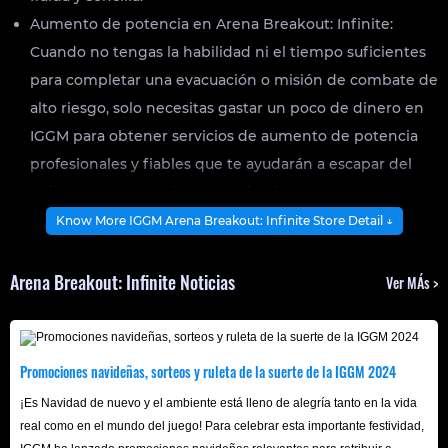
Aumento de potencia en Arena Breakout: Infinite:
Cuando no tengas la habilidad ni el tiempo suficientes
para completar una evacuación o misión de combate de
alto riesgo, solo necesitas gastar un poco de dinero en
IGGM para obtener servicios de aumento de potencia
profesionales y fiables que te ayudarán a escapar del
peligro y a conseguir un gran botín.
Know More IGGM Arena Breakout: Infinite Store Detail ↓
Información básica de los koens en oferta en
IGGM
Arena Breakout: Infinite Noticias
Ver MÁs >
En Arena Breakout: Infinite, un shooter lleno de emoción y
riesgo, los koens son el núcleo que conecta todo el
Promociones navideñas, sorteos y ruleta de la suerte de la IGGM 2024
proceso de exploración. Su uso más común es
intercambiar objetos con vendedores del juego y otros
¡Es Navidad de nuevo y el ambiente está lleno de alegría tanto en la vida
real como en el mundo del juego! Para celebrar esta importante festividad,
jugadores. Otro uso común es mejorar tu equipo en