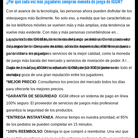
¿Por qué cada vez más jugadores compran moneda de juego de IGGM?
del juego, contenido exclusivo o acceso a modos
Con el avance de la tecnología, las personas ahora pueden disfrutar de los
multijugador online, requieren pago.
videojuegos más fácilmente. No solo eso, a medida que las características
Con estas cuentas premium preconfiguradas, comenzarás
de los teléfonos móviles se vuelven más y más amplias, esta tendencia se
vuelve más evidente. Con más y más personas convirtiéndose en
con un nivel de personaje superior, lo que te dará una
jugadores todos los días, la moneda del juego se está volviendo cada vez
La aparición de IGGM finalmente resolvió este problema. Como proveedor
ventaja en combate sobre otros jugadores desde el
más importante. Después de todo, no todos tienen suficiente tiempo para
de juegos de terceros con muchos años de experiencia, IGGM se esfuerza
principio. También incluyen una generosa cantidad de
ganar dinero en el juego.
por brindar a los jugadores servicios de la mejor calidad, como la moneda
Koens, lo que te permite comprar fácilmente equipo y
de juego más barata del mercado y servicios de nivelación de poder. A lo
materiales de fabricación, simplificando aún más el juego.
largo de los años, IGGM ha ayudado a más de 50 000 jugadores de todo el
Cada vez más jugadores confían en IGGM porque IGGM tiene seis
mundo y goza de una gran reputación entre los jugadores.
ventajas:
*MEJOR PRECIO
: Consultamos los precios del mercado todos los días
Información básica de los servicios de mejora de
para ofrecerte los mejores precios.
la oferta especial de IGGM
*GARANTÍA DE SEGURIDAD
: IGGM ofrece un sistema de pago en línea
100% seguro. El proveedor de servicios de juegos más profesional
Arena Breakout: Infinite Boosting es un servicio de IGGM
garantiza la seguridad de los productos.
diseñado específicamente para jugadores con tiempo o
*ENTREGA INSTANTÁNEA
: Ahorrar tiempo es nuestra prioridad, el 95%
nivel de habilidad limitados que les permite mejorar
de los pedidos se pueden completar en 15 minutos.
*100% REEMBOLSO
: Obtenga lo que compró o reembolse. Una vez que
eficazmente el nivel de sus personajes y obtener un botín