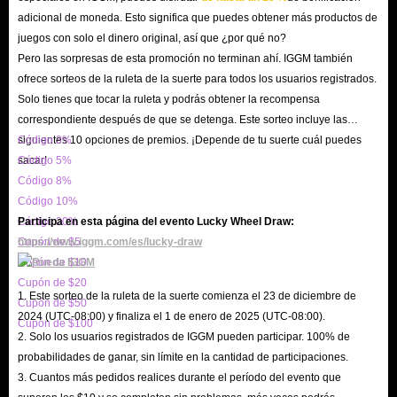
pestaña Eventos en el lateral de la pantalla para ver los eventos que se están
adicional de moneda. Esto significa que puedes obtener más productos de
produciendo en el cajero automático. Además, puedes ganar un flujo
juegos con solo el dinero original, así que ¿por qué no?
constante de diamantes MLBB gratis completando desafíos en el juego,
Pero las sorpresas de esta promoción no terminan ahí. IGGM también
como participar en una partida, ganar o causar X daños.
ofrece sorteos de la ruleta de la suerte para todos los usuarios registrados.
Solo tienes que tocar la ruleta y podrás obtener la recompensa
3. Transmisión en vivo
correspondiente después de que se detenga. Este sorteo incluye las
Convertirse en un transmisor en vivo o creador de contenido de MLBB es
siguientes 10 opciones de premios. ¡Depende de tu suerte cuál puedes
Código 3%
una de las mejores formas de obtener diamantes gratis. Si tus transmisiones
sacar!
Código 5%
con temática de MLBB obtienen suficientes vistas, también puedes
Código 8%
postularte para convertirte en un Líder de opinión clave (KOL) para
Código 10%
Código 20%
Participa en esta página del evento Lucky Wheel Draw:
Mobile Legends. Sin embargo, debes cumplir con las siguientes
Cupón de $5
https://www.iggm.com/es/lucky-draw
condiciones para convertirte en un KOL: debes tener al menos 10,000
Cupón de $10
seguidores en Twitch o YouTube y transmitir con frecuencia a al menos
Cupón de $20
1. Este sorteo de la ruleta de la suerte comienza el 23 de diciembre de
1,000 espectadores en cualquier momento. Incluso si eres un espectador,
Cupón de $50
2024 (UTC-08:00) y finaliza el 1 de enero de 2025 (UTC-08:00).
Cupón de $100
aún puedes obtener diamantes gratis en Mobile Legends si participas en
2. Solo los usuarios registrados de IGGM pueden participar. 100% de
transmisiones en vivo y participas en sorteos y otras competencias.
probabilidades de ganar, sin límite en la cantidad de participaciones.
4. Participa en torneos profesionales
3. Cuantos más pedidos realices durante el período del evento que