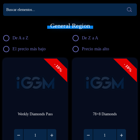
General Region
De A a Z
De Z a A
El precio más bajo
Precio más alto
- 10%
- 10%
Weekly Diamonds Pass
78+8 Diamonds