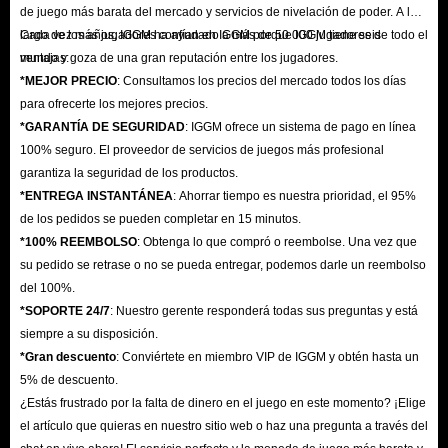
ahora.
de juego más barata del mercado y servicios de nivelación de poder. A lo
Completa la información relevante, incluido tu UID de MLBB. Se
largo de los años, IGGM ha ayudado a más de 50 000 jugadores de todo el
Cada vez más jugadores confían en IGGM porque IGGM tiene seis
mundo y goza de una gran reputación entre los jugadores.
ventajas:
recomienda copiar y pegar directamente en el cuadro de opciones del
*MEJOR PRECIO
: Consultamos los precios del mercado todos los días
juego para evitar errores de llenado.
para ofrecerte los mejores precios.
Selecciona el método de pago apropiado y haz clic en Pagar ahora.
*GARANTÍA DE SEGURIDAD
: IGGM ofrece un sistema de pago en línea
100% seguro. El proveedor de servicios de juegos más profesional
Compra recargas de Mobile Legends Bang Bang
garantiza la seguridad de los productos.
*ENTREGA INSTANTÁNEA
: Ahorrar tiempo es nuestra prioridad, el 95%
en IGGM.com: oferta de diamantes
de los pedidos se pueden completar en 15 minutos.
*100% REEMBOLSO
: Obtenga lo que compró o reembolse. Una vez que
Como jugador de Mobile Legends Bang Bang, debes comprender la
su pedido se retrase o no se pueda entregar, podemos darle un reembolso
importancia de tener suficientes diamantes para mantenerte a la vanguardia
del 100%.
en el juego. Tener estos recursos a tu disposición puede marcar la
*SOPORTE 24/7
: Nuestro gerente responderá todas sus preguntas y está
diferencia en tu experiencia de juego.
siempre a su disposición.
Si buscas mejorarlo con IGGM.com, has hecho bien. Como la mejor
*Gran descuento
: Conviértete en miembro VIP de IGGM y obtén hasta un
5% de descuento.
plataforma de recarga de juegos, IGGM.com ofrece la mayor cantidad de
¿Estás frustrado por la falta de dinero en el juego en este momento? ¡Elige
diamantes de Mobile Legends Bang Bang a la venta, la cantidad varía de
el artículo que quieras en nuestro sitio web o haz una pregunta a través del
docenas a miles. Ahora es el momento perfecto para comprar recargas de