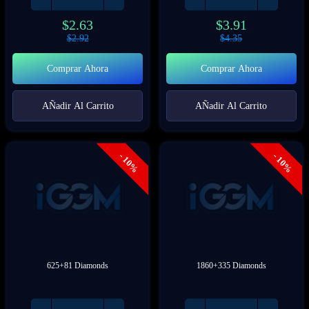
$
2.63
$
3.91
$
2.92
$
4.35
Comprar Ahora
Comprar Ahora
AÑadir Al Carrito
AÑadir Al Carrito
- 10%
- 10%
625+81 Diamonds
1860+335 Diamonds