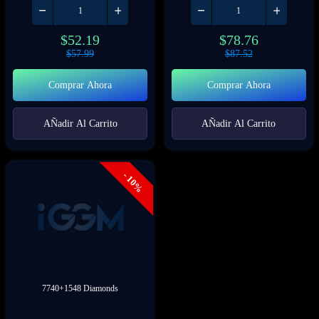
$
52.19
$
78.76
$
57.99
$
87.52
Comprar Ahora
Comprar Ahora
AÑadir Al Carrito
AÑadir Al Carrito
- 10%
7740+1548 Diamonds