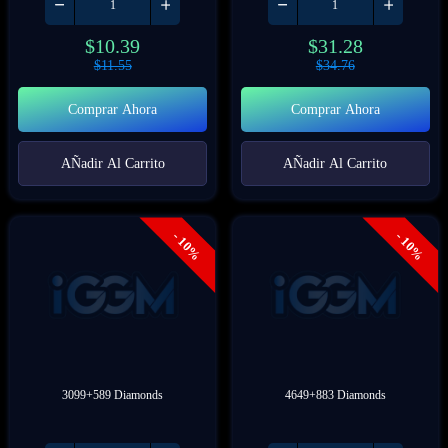
$
10.39
$
31.28
$
11.55
$
34.76
Comprar Ahora
Comprar Ahora
AÑadir Al Carrito
AÑadir Al Carrito
- 10%
- 10%
3099+589 Diamonds
4649+883 Diamonds