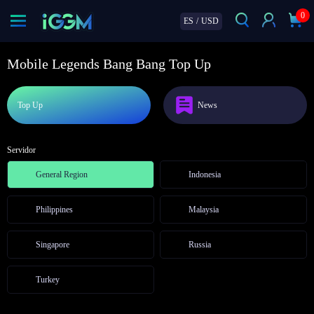
0
ES
/
USD
Mobile Legends Bang Bang Top Up
Top Up
News
Servidor
General Region
Indonesia
Philippines
Malaysia
Singapore
Russia
Turkey