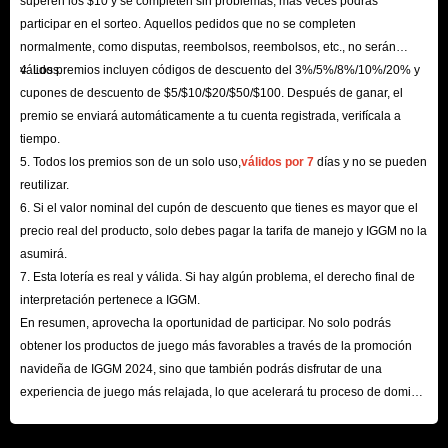
superen los $10 y se completen sin problemas, más veces podrás
Si eres un jugador profesional, muchos torneos ofrecerán diamantes MLBB
participar en el sorteo. Aquellos pedidos que no se completen
como premios en lugar de efectivo. Por lo general, son eventos de base que
normalmente, como disputas, reembolsos, reembolsos, etc., no serán
se llevan a cabo en plataformas de redes sociales, por lo que unirse a
válidos.
4. Los premios incluyen códigos de descuento del 3%/5%/8%/10%/20% y
grupos y comunidades de Facebook en plataformas como X y Reddit puede
cupones de descuento de $5/$10/$20/$50/$100. Después de ganar, el
ayudar.
premio se enviará automáticamente a tu cuenta registrada, verifícala a
tiempo.
5. Completa encuestas de Google Play
5. Todos los premios son de un solo uso,
válidos por 7
días y no se pueden
Siempre tienes la opción de participar en encuestas de Google Play y
reutilizar.
desbloquear créditos gratuitos de Google Play, que luego puedes usar para
6. Si el valor nominal del cupón de descuento que tienes es mayor que el
canjear algunos diamantes gratis en Mobile Legends.
precio real del producto, solo debes pagar la tarifa de manejo y IGGM no la
6. Compra en tiendas de terceros
asumirá.
7. Esta lotería es real y válida. Si hay algún problema, el derecho final de
Sin embargo, para más jugadores de MLBB, gastar algo de dinero real para
interpretación pertenece a IGGM.
comprar directamente Mobile Legends Bang Bang Diamonds en algunas
En resumen, aprovecha la oportunidad de participar. No solo podrás
tiendas de terceros confiables es la forma más fácil. Puedes dedicar más
obtener los productos de juego más favorables a través de la promoción
tiempo a actividades y desafíos divertidos y evitar la rutina aburrida.
navideña de IGGM 2024, sino que también podrás disfrutar de una
experiencia de juego más relajada, lo que acelerará tu proceso de dominio
del mundo de los juegos. ¡Esperamos tu visita aquí!
¿Cuáles son los beneficios de comprar recargas de