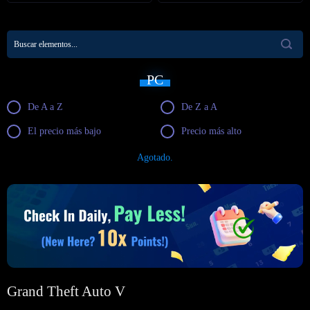
PC
De A a Z
De Z a A
El precio más bajo
Precio más alto
Agotado.
Grand Theft Auto V