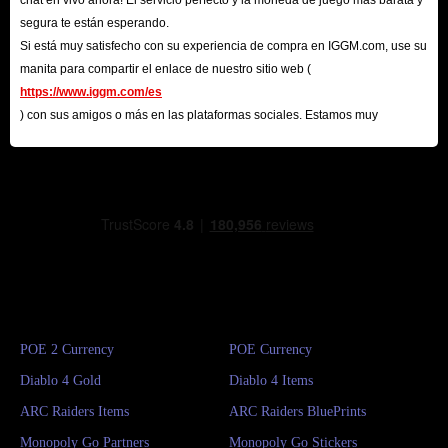
chat en vivo ahora! El servicio perfecto y la moneda de juego más barata y
segura te están esperando.
Si está muy satisfecho con su experiencia de compra en IGGM.com, use su
manita para compartir el enlace de nuestro sitio web (
https://www.iggm.com/es
) con sus amigos o más en las plataformas sociales. Estamos muy
agradecidos por su contribución.
POE 2 Currency
POE Currency
Diablo 4 Gold
Diablo 4 Items
ARC Raiders Items
ARC Raiders BluePrints
Monopoly Go Partners
Monopoly Go Stickers