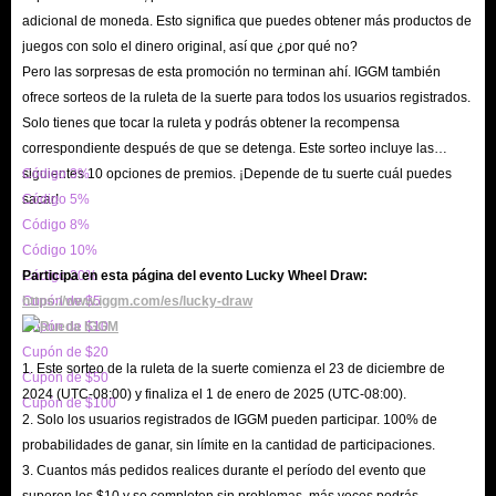
se debe a nuestra insistencia en comparar los precios del mercado todos los
adicional de moneda. Esto significa que puedes obtener más productos de
juegos con solo el dinero original, así que ¿por qué no?
días y emitir cupones de descuento periódicamente. La mayoría de los
Pero las sorpresas de esta promoción no terminan ahí. IGGM también
pedidos se procesan con éxito en menos de minutos. Después de comprar
ofrece sorteos de la ruleta de la suerte para todos los usuarios registrados.
cuentas modificadas de Grand Theft Auto 5, procesaremos la información
Solo tienes que tocar la ruleta y podrás obtener la recompensa
del pedido de manera oportuna para garantizar que se emita
correspondiente después de que se detenga. Este sorteo incluye las
inmediatamente después de que sea correcta.
siguientes 10 opciones de premios. ¡Depende de tu suerte cuál puedes
Código 3%
sacar!
Código 5%
Código 8%
Además, los servicios profesionales y una política de reembolso integral
Código 10%
también son nuestras razones confiables. Ahora, si está dispuesto a obtener
Código 20%
Participa en esta página del evento Lucky Wheel Draw:
cuentas modificadas de GTA 5 adecuadas para la venta, comuníquese con
Cupón de $5
https://www.iggm.com/es/lucky-draw
Cupón de $10
nuestro chat en vivo 24 horas al día, 7 días a la semana a tiempo.
Cupón de $20
1. Este sorteo de la ruleta de la suerte comienza el 23 de diciembre de
Cupón de $50
2024 (UTC-08:00) y finaliza el 1 de enero de 2025 (UTC-08:00).
Cupón de $100
2. Solo los usuarios registrados de IGGM pueden participar. 100% de
probabilidades de ganar, sin límite en la cantidad de participaciones.
3. Cuantos más pedidos realices durante el período del evento que
superen los $10 y se completen sin problemas, más veces podrás