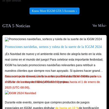
lo que desean.
Know More IGGM GTA 5 Accounts ↓
IGGM.com: el mejor lugar para comprar cuentas
modificadas en línea de GTA 5
GTA 5 Noticias
Ver MÁs>
Nos hemos comprometido a proporcionar a los jugadores las cuentas
modificadas de GTA 5 más seguras y económicas a la venta con la entrega
más rápida.
Promociones navideñas, sorteos y ruleta de la suerte de la IGGM 2024
Podemos ofrecer a los jugadores un sistema de pago en línea 100% seguro
¡Es Navidad de nuevo y el ambiente está lleno de alegría tanto en la vida
y ofrecer una variedad de métodos de pago para que los jugadores elijan.
real como en el mundo del juego! Para celebrar esta importante festividad,
IGGM ha lanzado promociones navideñas relevantes para retribuir a
Durante todo el proceso de transacción de las cuentas de GTA 5,
nuestros clientes que siempre nos han apoyado. Si quieres hacer grandes
protegeremos la seguridad de la información de la cuenta personal del
cosas con poco dinero, únete lo antes posible durante el evento para
Este sorteo de la rueda de la suerte navideña de IGGM 2024 comienza
jugador durante todo el proceso. Las cuentas modificadas de Grand Theft
disfrutar de los mayores descuentos en compras.
el 23 de diciembre de 2024 (UTC-08:00) y dura hasta el 1 de enero de
Auto 5 a la venta en PS/XBOX/PC son 100% legítimas. Si los jugadores
2025 (UTC-08:00).
encuentran algún problema de seguridad al comprar cuentas modificadas de
GTA 5, detendremos la transacción a tiempo.
Durante este evento, siempre que compres productos de juegos
Y los jugadores pueden comprarnos cuentas de GTA V al menor costo. Esto
especiales en IGGM, puedes disfrutar
de hasta un 10 %
de bonificación