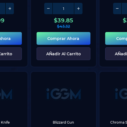
99
$
39.85
$
$
43.32
Ahora
Comprar Ahora
Comp
arrito
AÑadir Al Carrito
AÑadi
Knife
Blizzard Gun
Chroma S