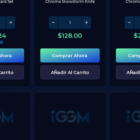
ard Set
Chroma Snowstorm Knife
Chroma
24
$
128.00
$
00
Ahora
Comprar Ahora
Comp
arrito
AÑadir Al Carrito
AÑadi