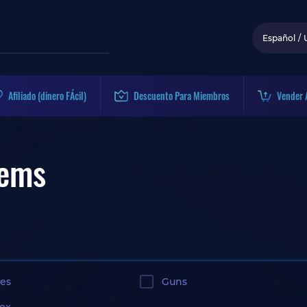
Español
/
Afiliado (dinero FÁcil)
Descuento Para Miembros
Vender 
tems
es
Guns