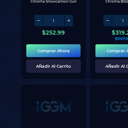
Chroma Snowcannon Gun
Chroma Blizz
$
252.99
$
319.
$
347.
Comprar Ahora
Comprar 
AÑadir Al Carrito
AÑadir Al C