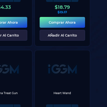
$
4.33
$
18.79
$
19.17
rar Ahora
Comprar Ahora
r Al Carrito
AÑadir Al Carrito
a Treat Gun
Heart Wand