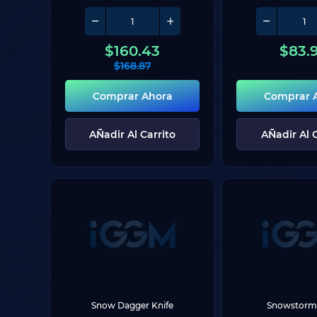
$
160.43
$
83.
$
168.87
Comprar Ahora
Comprar 
AÑadir Al Carrito
AÑadir Al C
Snow Dagger Knife
Snowstorm 