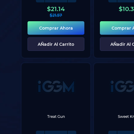
$
21.14
$
10.
$
21.57
Comprar Ahora
Comprar 
AÑadir Al Carrito
AÑadir Al C
Treat Gun
Sweet Kn