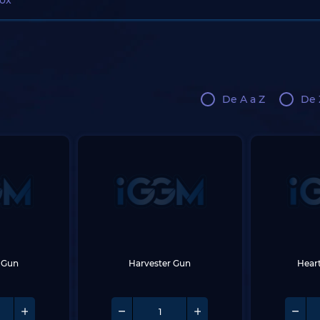
ox
De A a Z
De 
r Gun
Harvester Gun
Heart