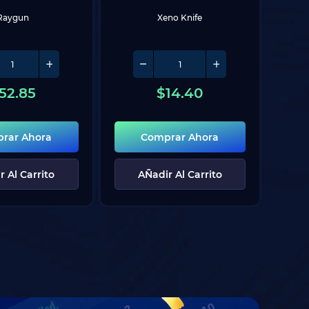
Raygun
Xeno Knife
52.85
$
14.40
rar Ahora
Comprar Ahora
r Al Carrito
AÑadir Al Carrito