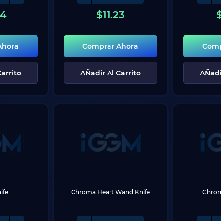
34
$
11.23
Ahora
Comprar Ahora
Comp
arrito
AÑadir Al Carrito
AÑadi
ife
Chroma Heart Wand Knife
Chrom