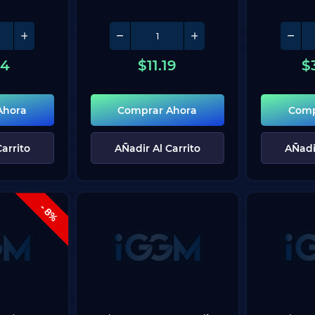
34
$
11.19
$
Ahora
Comprar Ahora
Comp
arrito
AÑadir Al Carrito
AÑadi
- 8%