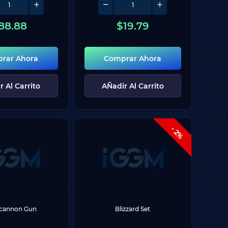
88.88
$
19.79
rar Ahora
Comprar Ahora
r Al Carrito
AÑadir Al Carrito
- 2%
cannon Gun
Blizzard Set