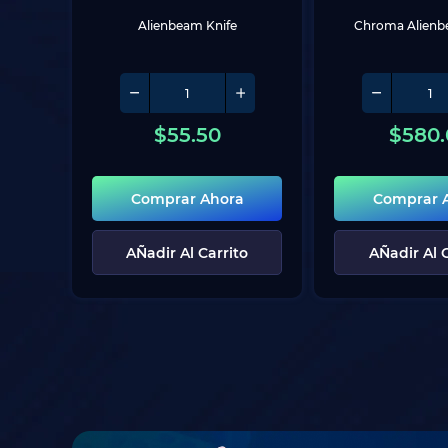
Alienbeam Knife
Chroma Alienb
$
55.50
$
580.
Comprar Ahora
Comprar 
AÑadir Al Carrito
AÑadir Al C