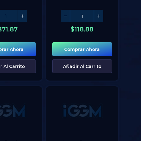
371.87
$
118.88
rar Ahora
Comprar Ahora
r Al Carrito
AÑadir Al Carrito