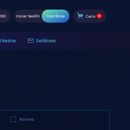
0
USD
Iniciar SesiÓn
Inscribirse
Carro
A Nosotros
ContÁctenos
Knives