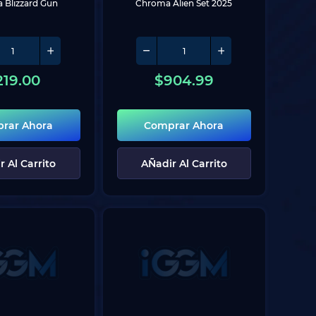
 Blizzard Gun
Chroma Alien Set 2025
219.00
$
904.99
rar Ahora
Comprar Ahora
r Al Carrito
AÑadir Al Carrito