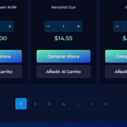
eam Knife
Xenoshot Gun
00
$
14.55
$
Ahora
Comprar Ahora
Comp
arrito
AÑadir Al Carrito
AÑadi
1
2
3
4
...
>
>>