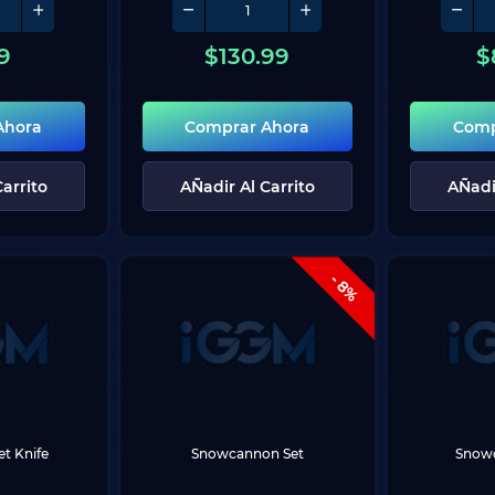
9
$
130.99
$
Ahora
Comprar Ahora
Comp
arrito
AÑadir Al Carrito
AÑadi
- 8%
t Knife
Snowcannon Set
Snow