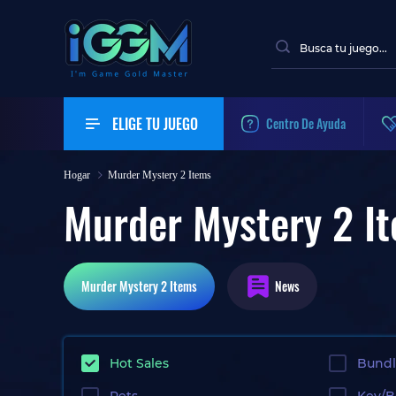
ELIGE TU JUEGO
Centro De Ayuda
Hogar
Murder Mystery 2 Items
Murder Mystery 2 I
Murder Mystery 2
Items
News
Hot Sales
Bundl