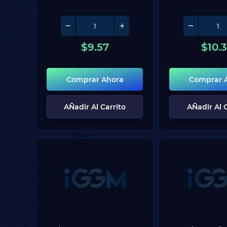
$
9.57
$
10.
Comprar Ahora
Comprar 
AÑadir Al Carrito
AÑadir Al C