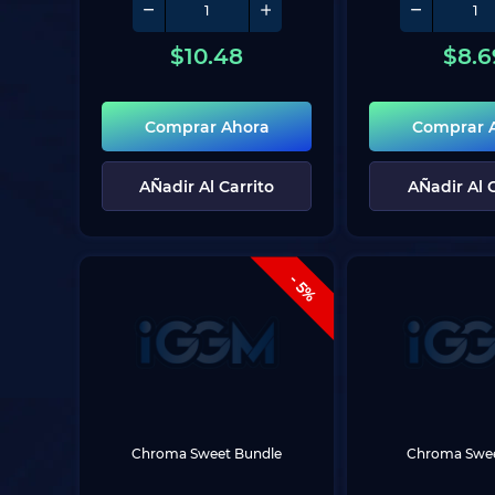
$
10.48
$
8.6
Comprar Ahora
Comprar 
AÑadir Al Carrito
AÑadir Al C
- 5%
Chroma Sweet Bundle
Chroma Swee