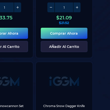
33.75
$
21.09
$
21.52
rar Ahora
Comprar Ahora
r Al Carrito
AÑadir Al Carrito
nowcannon Set
Chroma Snow Dagger Knife