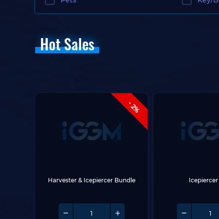
Pets
Key/B
Hot Sales
- 2%
Harvester & Icepiercer Bundle
Icepierce