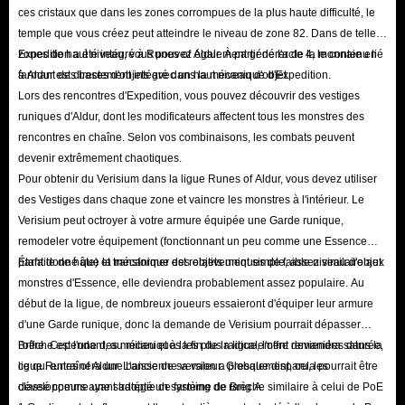
ces cristaux que dans les zones corrompues de la plus haute difficulté, le
temple que vous créez peut atteindre le niveau de zone 82. Dans de telles
zones de haut niveau, vous pouvez également générer de la monnaie en
Expedition a été intégré à Runes of Aldur. À partir de l'acte 4, le contenu lié
farmant des bases d'objets avec un haut niveau d'objet.
à Aldur est directement intégré dans la mécanique d'Expedition.
Lors des rencontres d'Expedition, vous pouvez découvrir des vestiges
runiques d'Aldur, dont les modificateurs affectent tous les monstres des
rencontres en chaîne. Selon vos combinaisons, les combats peuvent
devenir extrêmement chaotiques.
Pour obtenir du Verisium dans la ligue Runes of Aldur, vous devez utiliser
des Vestiges dans chaque zone et vaincre les monstres à l'intérieur. Le
Verisium peut octroyer à votre armure équipée une Garde runique,
remodeler votre équipement (fonctionnant un peu comme une Essence
parfaite de hâte) et transformer des objets uniques de faible niveau d'objet.
Étant donné que la mécanique est relativement simple, assez similaire aux
monstres d'Essence, elle deviendra probablement assez populaire. Au
début de la ligue, de nombreux joueurs essaieront d'équiper leur armure
d'une Garde runique, donc la demande de Verisium pourrait dépasser
l'offre. Cependant, au milieu et à la fin de la ligue, l'offre deviendra saturée,
Brèche est l'une des mécaniques les plus radicalement remaniées dans la
ce qui entraînera une baisse de sa valeur. Globalement, cela pourrait être
ligue Runes of Aldur. L'ancienne version a presque disparu, les
classé comme une stratégie de farming de rang A.
développeurs ayant adopté un système de Brèche similaire à celui de PoE