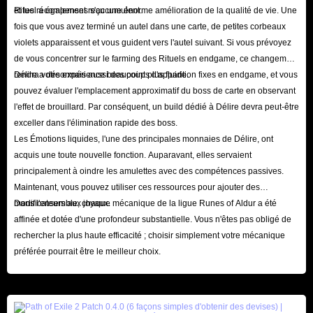
et les récompenses s'accumulent.
Rituel a également reçu une énorme amélioration de la qualité de vie. Une
fois que vous avez terminé un autel dans une carte, de petites corbeaux
violets apparaissent et vous guident vers l'autel suivant. Si vous prévoyez
de vous concentrer sur le farming des Rituels en endgame, ce changement
rendra votre expérience beaucoup plus fluide.
Délire a désormais aussi des points d'apparition fixes en endgame, et vous
pouvez évaluer l'emplacement approximatif du boss de carte en observant
l'effet de brouillard. Par conséquent, un build dédié à Délire devra peut-être
exceller dans l'élimination rapide des boss.
Les Émotions liquides, l'une des principales monnaies de Délire, ont
acquis une toute nouvelle fonction. Auparavant, elles servaient
principalement à oindre les amulettes avec des compétences passives.
Maintenant, vous pouvez utiliser ces ressources pour ajouter des
modificateurs aux joyaux.
Dans l'ensemble, chaque mécanique de la ligue Runes of Aldur a été
affinée et dotée d'une profondeur substantielle. Vous n'êtes pas obligé de
rechercher la plus haute efficacité ; choisir simplement votre mécanique
préférée pourrait être le meilleur choix.