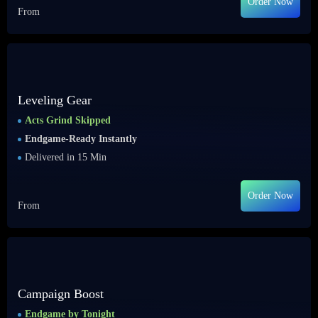
Order Now
From
Leveling Gear
Acts Grind Skipped
Endgame-Ready Instantly
Delivered in 15 Min
Order Now
From
Campaign Boost
Endgame by Tonight