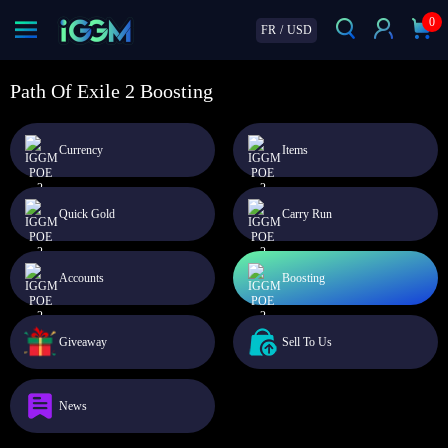
0
FR
/
USD
Path Of Exile 2 Boosting
Currency
Items
Quick Gold
Carry Run
Accounts
Boosting
Giveaway
Sell To Us
News