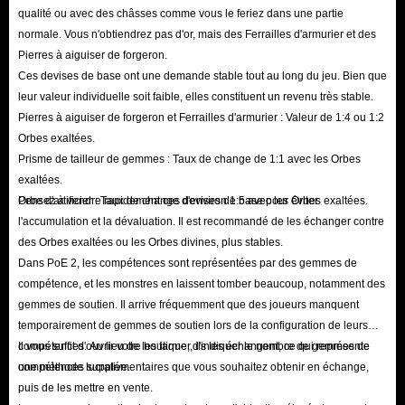
qualité ou avec des châsses comme vous le feriez dans une partie
normale. Vous n'obtiendrez pas d'or, mais des Ferrailles d'armurier et des
Pierres à aiguiser de forgeron.
Ces devises de base ont une demande stable tout au long du jeu. Bien que
leur valeur individuelle soit faible, elles constituent un revenu très stable.
Pierres à aiguiser de forgeron et Ferrailles d'armurier : Valeur de 1:4 ou 1:2
Orbes exaltées.
Prisme de tailleur de gemmes : Taux de change de 1:1 avec les Orbes
exaltées.
Orbe d'artificier : Taux de change d'environ 1:5 avec les Orbes exaltées.
Pensez à vendre rapidement ces devises de base pour éviter
l'accumulation et la dévaluation. Il est recommandé de les échanger contre
des Orbes exaltées ou les Orbes divines, plus stables.
Dans PoE 2, les compétences sont représentées par des gemmes de
compétence, et les monstres en laissent tomber beaucoup, notamment des
gemmes de soutien. Il arrive fréquemment que des joueurs manquent
temporairement de gemmes de soutien lors de la configuration de leurs
compétences. Au lieu de les farmer, ils les échangent, ce qui représente
Il vous suffit d'ouvrir votre boutique, d'indiquer le nombre de gemmes de
une méthode lucrative.
compétences supplémentaires que vous souhaitez obtenir en échange,
puis de les mettre en vente.