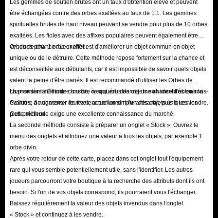
Les gemmes de soutien brutes ont un taux d'obtention élevé et peuvent
être échangées contre des orbes exaltées au taux de 1:1. Les gemmes
spirituelles brutes de haut niveau peuvent se vendre pour plus de 10 orbes
exaltées. Les fioles avec des affixes populaires peuvent également être
vendues pour 1 orbe exaltée.
Orbes de chance : Leur effet est d'améliorer un objet commun en objet
unique ou de le détruire. Cette méthode repose fortement sur la chance et
est déconseillée aux débutants, car il est impossible de savoir quels objets
valent la peine d'être pariés. Il est recommandé d'utiliser les Orbes de
chance sur la Ceinture lourde, ce qui vous donne une chance d'obtenir la
La première méthode consiste à acquérir des objets non identifiés ou sous-
Ceinture de chasseur de têtes, actuellement l'un des objets uniques les
évalués, à augmenter leur valeur par un simple artisanat, puis à les vendre.
plus précieux.
Cette méthode exige une excellente connaissance du marché.
La seconde méthode consiste à préparer un onglet « Stock ». Ouvrez le
menu des onglets et attribuez une valeur à tous les objets, par exemple 1
orbe divin.
Après votre retour de cette carte, placez dans cet onglet tout l'équipement
rare qui vous semble potentiellement utile, sans l'identifier. Les autres
joueurs parcourront votre boutique à la recherche des attributs dont ils ont
besoin. Si l'un de vos objets correspond, ils pourraient vous l'échanger.
Baissez régulièrement la valeur des objets invendus dans l'onglet
« Stock » et continuez à les vendre.