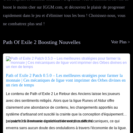
boost le moins cher sur IGGM.com, et découvrez le plaisir de progresser
rapidement dans le jeu et d'éliminer tous les boss ! Choisissez-nous, vous
ne combattrez plus seul !
Path Of Exile 2 Boosting Nouvelles
Voir Plus >
Path of Exile 2 Patch 0.5.0 – Les meilleures stratégies pour farmer la
monnaie | Ces mécaniques de ligue vont imprimer des Orbes divines en
un rien de temps
Le contenu de Path of Exile 2 Le Retour des Anciens laisse les joueurs
avec des sentiments mitigés. Alors que la ligue Runes of Aldur offre
clairement une abondance de contenu, les changements apportés au
système d'artisanat ont suscité la crainte que la conception d'équipements
puissants ne devienne considérablement plus difficile.
Le patch 0.5.0 remanie également de nombreuses mécaniques, ce qui
enverra sans aucun doute des ondulations à travers l'économie de la ligue.