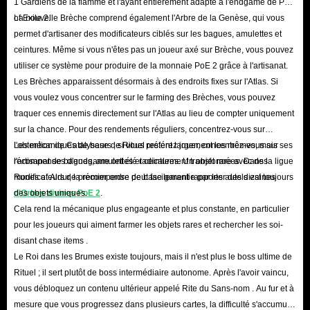
1 Gardiens de la flamme et l'ayant entièrement adapté à l'endgame de Path
of Exile 2.
La nouvelle Brèche comprend également l'Arbre de la Genèse, qui vous
permet d'artisaner des modificateurs ciblés sur les bagues, amulettes et
ceintures. Même si vous n'êtes pas un joueur axé sur Brèche, vous pouvez
utiliser ce système pour produire de la monnaie PoE 2 grâce à l'artisanat.
Les Brèches apparaissent désormais à des endroits fixes sur l'Atlas. Si
vous voulez vous concentrer sur le farming des Brèches, vous pouvez
traquer ces ennemis directement sur l'Atlas au lieu de compter uniquement
sur la chance. Pour des rendements réguliers, concentrez-vous sur
l'obtention de Catalyseurs ; si vous préférez jouer, concentrez-vous sur
Les mécaniques de base de Rituel restent largement les mêmes, mais ses
l'artisanat de bagues, amulettes et ceintures. Un objet rare avec des
récompenses d'endgame ont été radicalement transformées. Dans la ligue
modificateurs de premier ordre peut facilement rapporter des dizaines
Runes of Aldur, la récompense de base garantie par les autels est toujours
d'Orbes divines PoE 2
des objets uniques.
.
Cela rend la mécanique plus engageante et plus constante, en particulier
pour les joueurs qui aiment farmer les objets rares et rechercher les soi-
disant chase items .
Le Roi dans les Brumes existe toujours, mais il n'est plus le boss ultime de
Rituel ; il sert plutôt de boss intermédiaire autonome. Après l'avoir vaincu,
vous débloquez un contenu ultérieur appelé Rite du Sans-nom . Au fur et à
mesure que vous progressez dans plusieurs cartes, la difficulté s'accumule