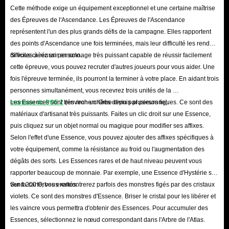
Cette méthode exige un équipement exceptionnel et une certaine maîtrise
des Épreuves de l'Ascendance. Les Épreuves de l'Ascendance
représentent l'un des plus grands défis de la campagne. Elles rapportent
des points d'Ascendance une fois terminées, mais leur difficulté les rend
difficiles à réussir en solo.
Si vous créez un personnage très puissant capable de réussir facilement
cette épreuve, vous pouvez recruter d'autres joueurs pour vous aider. Une
fois l'épreuve terminée, ils pourront la terminer à votre place. En aidant trois
personnes simultanément, vous recevrez trois unités de la
monnaie de POE 2
Les Essences sont très recherchées depuis plusieurs ligues. Ce sont des
(environ un Orbe divin par personne).
matériaux d'artisanat très puissants. Faites un clic droit sur une Essence,
puis cliquez sur un objet normal ou magique pour modifier ses affixes.
Selon l'effet d'une Essence, vous pouvez ajouter des affixes spécifiques à
votre équipement, comme la résistance au froid ou l'augmentation des
dégâts des sorts. Les Essences rares et de haut niveau peuvent vous
rapporter beaucoup de monnaie. Par exemple, une Essence d'Hystérie se
vend 200 Orbes exaltés.
Sur la carte, vous rencontrerez parfois des monstres figés par des cristaux
violets. Ce sont des monstres d'Essence. Briser le cristal pour les libérer et
les vaincre vous permettra d'obtenir des Essences. Pour accumuler des
Essences, sélectionnez le nœud correspondant dans l'Arbre de l'Atlas.