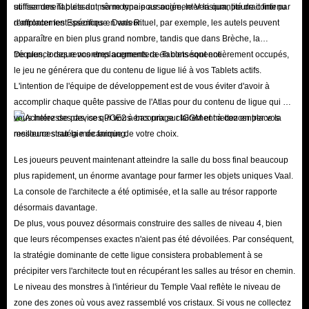
suffisamment puissant, sa monnaie associée, le Verisium, pourrait finir par
utiliser des Tablets du même type pour augmenter la quantité de contenu
remplacer les Essences en valeur.
d'affrontement spécifique. Dans Rituel, par exemple, les autels peuvent
apparaître en bien plus grand nombre, tandis que dans Brèche, la
fréquence des rencontres augmentera en conséquence.
De plus, lorsque vos emplacements de Tablets sont entièrement occupés,
le jeu ne générera que du contenu de ligue lié à vos Tablets actifs.
L'intention de l'équipe de développement est de vous éviter d'avoir à
accomplir chaque quête passive de l'Atlas pour du contenu de ligue qui ne
vous intéresse pas, ce qui vous encourage clairement à concentrer vos
ressources sur la mécanique de votre choix.
Les joueurs peuvent maintenant atteindre la salle du boss final beaucoup
plus rapidement, un énorme avantage pour farmer les objets uniques Vaal.
La console de l'architecte a été optimisée, et la salle au trésor rapporte
désormais davantage.
De plus, vous pouvez désormais construire des salles de niveau 4, bien
que leurs récompenses exactes n'aient pas été dévoilées. Par conséquent,
la stratégie dominante de cette ligue consistera probablement à se
précipiter vers l'architecte tout en récupérant les salles au trésor en chemin.
Le niveau des monstres à l'intérieur du Temple Vaal reflète le niveau de
zone des zones où vous avez rassemblé vos cristaux. Si vous ne collectez