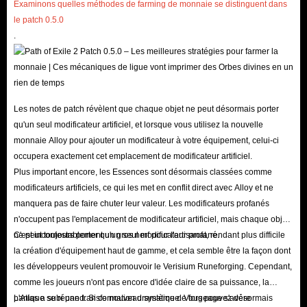
Examinons quelles méthodes de farming de monnaie se distinguent dans
le patch 0.5.0
.
Les notes de patch révèlent que chaque objet ne peut désormais porter
qu'un seul modificateur artificiel, et lorsque vous utilisez la nouvelle
monnaie Alloy pour ajouter un modificateur à votre équipement, celui-ci
occupera exactement cet emplacement de modificateur artificiel.
Plus important encore, les Essences sont désormais classées comme
modificateurs artificiels, ce qui les met en conflit direct avec Alloy et ne
manquera pas de faire chuter leur valeur. Les modificateurs profanés
n'occupent pas l'emplacement de modificateur artificiel, mais chaque objet
ne peut toujours porter qu'un seul modificateur profané.
C'est incontestablement un gros nerf pour l'artisanat, rendant plus difficile
la création d'équipement haut de gamme, et cela semble être la façon dont
les développeurs veulent promouvoir le Verisium Runeforging. Cependant,
comme les joueurs n'ont pas encore d'idée claire de sa puissance, la
panique se répand. Si ce nouveau système de forgeage s'avère
L'Atlas a subi une transformation dramatique. Vous pouvez désormais