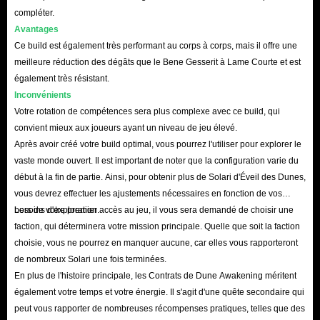
FAQ concernant l'achat d'objets Dune Awakening
compléter.
sur IGGM.com
Avantages
Ce build est également très performant au corps à corps, mais il offre une
Q : Quelle est l'opinion des utilisateurs d'IGGM concernant la vente
meilleure réduction des dégâts que le Bene Gesserit à Lame Courte et est
de matériaux Dune Awakening ?
également très résistant.
R : IGGM, boutique en ligne forte de nombreuses années d'expérience, a
Inconvénients
Votre rotation de compétences sera plus complexe avec ce build, qui
été vérifiée par de nombreux joueurs. Nous jouissons d'une excellente
convient mieux aux joueurs ayant un niveau de jeu élevé.
réputation sur de nombreuses communautés, notamment Trustpilot,
Après avoir créé votre build optimal, vous pourrez l'utiliser pour explorer le
Facebook et X, et sommes soutenus et recommandés par de nombreux
vaste monde ouvert. Il est important de noter que la configuration varie du
joueurs.
début à la fin de partie. Ainsi, pour obtenir plus de Solari d'Éveil des Dunes,
Grâce à nos produits abordables, à notre livraison fiable et à nos services
vous devrez effectuer les ajustements nécessaires en fonction de vos
besoins d'exploration.
Lors de votre premier accès au jeu, il vous sera demandé de choisir une
complets, nous avons gagné la confiance de nombreux utilisateurs fidèles.
faction, qui déterminera votre mission principale. Quelle que soit la faction
Nous comptons non seulement des dizaines de milliers de fans sur les
choisie, vous ne pourrez en manquer aucune, car elles vous rapporteront
principaux réseaux sociaux, mais aussi un score exceptionnel de 4,8 et plus
de nombreux Solari une fois terminées.
de 120 000 avis clients sur Trustpilot ! Plus de 95 % des avis positifs des
En plus de l'histoire principale, les Contrats de Dune Awakening méritent
également votre temps et votre énergie. Il s'agit d'une quête secondaire qui
acheteurs suffisent à prouver la fiabilité de nos objets Dune Awakening et
peut vous rapporter de nombreuses récompenses pratiques, telles que des
la stabilité de notre service !