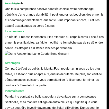
Q : Est-il nécessaire d'acheter ?
inconvénients.
Avantages
R : Nous connaissons tous l'importance de ces objets dans le jeu, mais pour
Une fois la compétence passive adaptée choisie, votre personnage
être honnête, qu'il s'agisse de ressources et de consommables de base
bénéficie d'une grande durabilité. Il peut ignorer les boucliers des ennemis
et endommager directement leur santé. Plus important encore, il est très
nécessaires à la survie, ou d'armes et d'équipements avancés pour
adapté aux attaques au corps à corps.
développer votre base, il est difficile de répondre à vos besoins avec un
Inconvénients
effort temporaire. Cela nécessite non seulement de passer beaucoup de
En réalité, il repose fortement sur les attaques au corps à corps. Face à ces
temps à farmer, mais aussi de maîtriser diverses compétences et
ennemis plus flexibles, sa faible mobilité ne l'empêche pas de se défendre
contre les attaques à distance lancées par l'ennemi.
connaissances en farming.
Cependant, qui se souvient encore que le but premier de nos jeux est de se
détendre ? Je ne pense pas que quiconque ait envie de passer son temps à
Avantages
Comparé à d'autres builds, le Mentat Fusil requiert un niveau de jeu plus
collecter des ressources, une tâche fastidieuse ? Alors, pourquoi ne pas
faible, il est donc plus adapté aux joueurs débutants. De plus, son effet de
dépenser un peu d'argent pour résoudre ce problème ? Choisissez d'acheter
dégagement est puissant, vous permettant de l'utiliser pour terminer les
des matériaux pour Dune Awakening sur un site web sûr et fiable. Vous
combats JcE en début de partie.
pourrez ainsi oublier tous vos soucis et vous concentrer sur la pression de la
Inconvénients
survie et la menace des vers des sables !
Pendant le combat, ce build s'appuiera davantage sur la compétence
Sentinelle, et sa mobilité est également faible, ce qui signifie que vous
devrez peut-être investir davantage de Solari d'Éveil des Dunes pour le