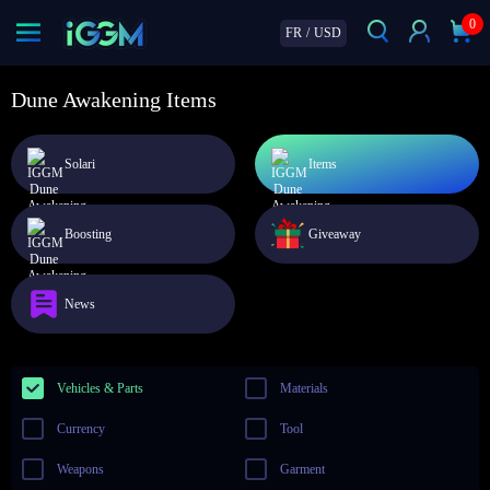
0
FR
/
USD
Dune Awakening Items
Solari
Items
Boosting
Giveaway
News
Vehicles & Parts
Materials
Currency
Tool
Weapons
Garment