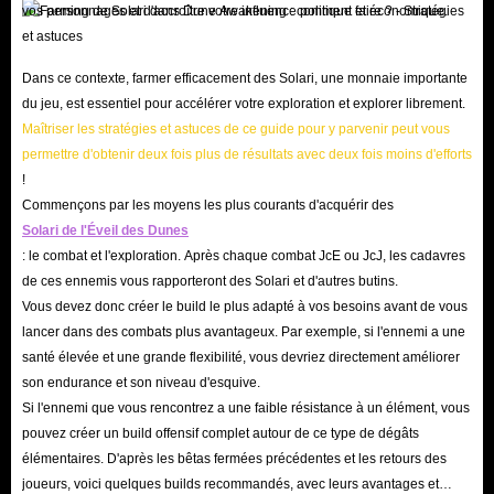
des avantages temporaires et s'adapter à l'environnement hostile
vos personnages et d'accroître votre influence politique et économique.
d'Arrakis.
Q : Comment échanger des objets ?
Dans ce contexte, farmer efficacement des Solari, une monnaie importante
R : Dans le jeu, ces matériaux de Dune Awakening sont non seulement
du jeu, est essentiel pour accélérer votre exploration et explorer librement.
essentiels à votre survie et à votre développement, mais peuvent également
Maîtriser les stratégies et astuces de ce guide pour y parvenir peut vous
permettre d'obtenir deux fois plus de résultats avec deux fois moins d'efforts
être vendus pour obtenir des Solari supplémentaires et débloquer d'autres
!
matériaux d'artisanat, des armes et d'autres éléments essentiels à la survie.
Commençons par les moyens les plus courants d'acquérir des
Pour vendre ces objets, le moyen le plus courant est de se rendre à un
Solari de l'Éveil des Dunes
comptoir. Chaque zone majeure de Dune: Awakening possède un comptoir,
: le combat et l'exploration. Après chaque combat JcE ou JcJ, les cadavres
où les marchands acceptent volontiers votre équipement et vos Solari.
de ces ennemis vous rapporteront des Solari et d'autres butins.
Vous devez donc créer le build le plus adapté à vos besoins avant de vous
Cependant, il est important de noter que le système économique du jeu
lancer dans des combats plus avantageux. Par exemple, si l'ennemi a une
évolue de manière dynamique en fonction de l'offre et de la demande. Vous
santé élevée et une grande flexibilité, vous devriez directement améliorer
ne pouvez donc pas simplement produire une grande quantité d'un objet et
son endurance et son niveau d'esquive.
espérer en tirer d'énormes profits. Si vous souhaitez en tirer un profit
Si l'ennemi que vous rencontrez a une faible résistance à un élément, vous
pouvez créer un build offensif complet autour de ce type de dégâts
important, vous devez tenir compte des conditions du marché local avant
élémentaires. D'après les bêtas fermées précédentes et les retours des
de vendre vos marchandises.
joueurs, voici quelques builds recommandés, avec leurs avantages et