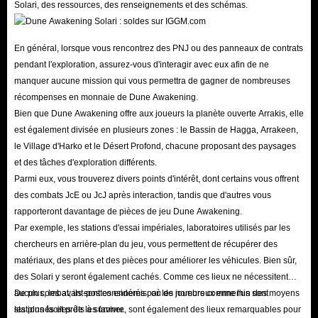
Solari, des ressources, des renseignements et des schémas.
Q : Comment acheter ici ?
R :
En général, lorsque vous rencontrez des PNJ ou des panneaux de contrats
Ouvrez la page des objets Dune Awakening d'IGGM à vendre.
pendant l'exploration, assurez-vous d'interagir avec eux afin de ne
Sélectionnez le produit souhaité, indiquez la quantité souhaitée avec « +
manquer aucune mission qui vous permettra de gagner de nombreuses
» ou « - », puis cliquez sur « Acheter maintenant ».
récompenses en monnaie de Dune Awakening.
Vérifiez soigneusement les produits et les quantités ajoutés au panier.
Bien que Dune Awakening offre aux joueurs la planète ouverte Arrakis, elle
est également divisée en plusieurs zones : le Bassin de Hagga, Arrakeen,
Renseignez les informations utilisateur requises, notamment votre nom,
le Village d'Harko et le Désert Profond, chacune proposant des paysages
votre adresse e-mail et votre numéro de téléphone.
et des tâches d'exploration différents.
Sélectionnez et renseignez ensuite les informations de votre compte de
Parmi eux, vous trouverez divers points d'intérêt, dont certains vous offrent
jeu pour garantir une livraison normale.
des combats JcE ou JcJ après interaction, tandis que d'autres vous
rapporteront davantage de pièces de jeu Dune Awakening.
Sélectionnez votre mode de paiement et votre coupon, puis cliquez sur
Par exemple, les stations d'essai impériales, laboratoires utilisés par les
« Payer maintenant ».
chercheurs en arrière-plan du jeu, vous permettent de récupérer des
Remarque : Échange sécurisé des objets Dune Awakening :
matériaux, des plans et des pièces pour améliorer les véhicules. Bien sûr,
1. Veuillez vérifier le statut de votre commande après le paiement. En
des Solari y seront également cachés. Comme ces lieux ne nécessitent
aucun combat, ils sont considérés par les joueurs comme l'un des moyens
De plus, les avant-postes ennemis, où de nombreux ennemis sont
cas d'anomalie, veuillez contacter notre service client à temps.
les plus faciles de les farmer.
stationnés et prêts à survivre, sont également des lieux remarquables pour
2. Ne vous connectez pas à votre compte sur d'autres appareils pendant