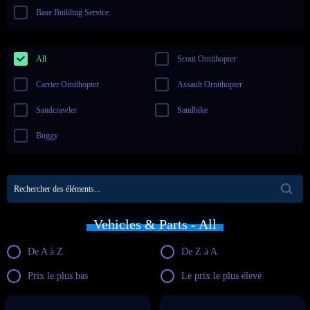
Base Building Service
All
Scout Ornithopter
Carrier Ornithopter
Assault Ornithopter
Sandcrawler
Sandbike
Buggy
Vehicles & Parts - All
De A à Z
De Z à A
Prix le plus bas
Le prix le plus élevé