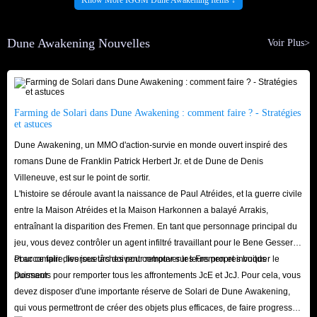
Ressources de survie : Des ressources telles que l'eau, les piles à
combustible et la bouillie d'épices sont essentielles à la survie dans le
Dune Awakening Nouvelles
désert. Leur stockage détermine notre autonomie.
Voir Plus>
Outils de survie : Ces objets sont utiles pour collecter des ressources,
fabriquer de l'équipement avancé, interagir avec l'environnement et
effectuer des tâches spéciales. Dans l'environnement hostile du désert,
Farming de Solari dans Dune Awakening : comment faire ? - Stratégies
une utilisation judicieuse de ces outils peut vous aider à survivre et à
et astuces
prospérer plus rapidement dans le monde ouvert.
Dune Awakening, un MMO d'action-survie en monde ouvert inspiré des
Matériaux de fabrication : Ces matériaux sont des ressources
romans Dune de Franklin Patrick Herbert Jr. et de Dune de Denis
Villeneuve, est sur le point de sortir.
importantes dont les joueurs ont besoin pour fabriquer de l'équipement,
L'histoire se déroule avant la naissance de Paul Atréides, et la guerre civile
construire des bâtiments et survivre sur Arrakis. En les collectant, en les
entre la Maison Atréides et la Maison Harkonnen a balayé Arrakis,
transformant et en les raffinant, ils peuvent non seulement servir à
entraînant la disparition des Fremen. En tant que personnage principal du
fabriquer de petits outils et du matériel médical, mais aussi à améliorer
jeu, vous devez contrôler un agent infiltré travaillant pour le Bene Gesserit
et accomplir diverses tâches pour retrouver les Fremen et invoquer le
Pour ce faire, les joueurs doivent compter sur leurs propres builds
les armures et les technologies.
Dormeur.
puissants pour remporter tous les affrontements JcE et JcJ. Pour cela, vous
Consommables : Les consommables sont des équipements importants
devez disposer d'une importante réserve de Solari de Dune Awakening,
que les joueurs utilisent pour survivre, se remettre de blessures, obtenir
qui vous permettront de créer des objets plus efficaces, de faire progresser