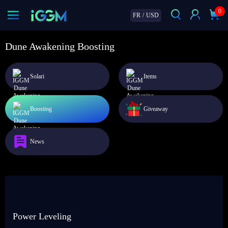
0
FR
/
USD
Dune Awakening Boosting
Solari
Items
Boosting
Giveaway
News
Power Leveling