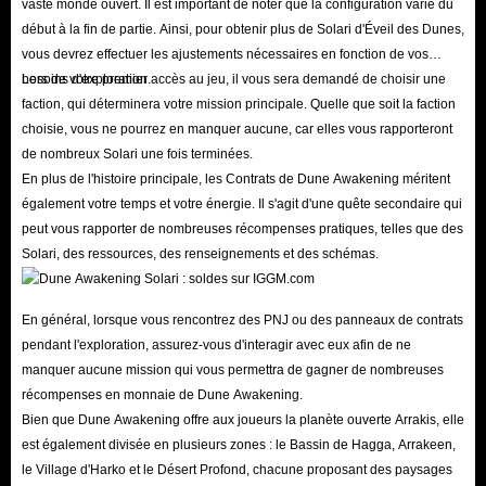
vaste monde ouvert. Il est important de noter que la configuration varie du
début à la fin de partie. Ainsi, pour obtenir plus de Solari d'Éveil des Dunes,
vous devrez effectuer les ajustements nécessaires en fonction de vos
besoins d'exploration.
Lors de votre premier accès au jeu, il vous sera demandé de choisir une
faction, qui déterminera votre mission principale. Quelle que soit la faction
choisie, vous ne pourrez en manquer aucune, car elles vous rapporteront
de nombreux Solari une fois terminées.
En plus de l'histoire principale, les Contrats de Dune Awakening méritent
également votre temps et votre énergie. Il s'agit d'une quête secondaire qui
peut vous rapporter de nombreuses récompenses pratiques, telles que des
Solari, des ressources, des renseignements et des schémas.
En général, lorsque vous rencontrez des PNJ ou des panneaux de contrats
pendant l'exploration, assurez-vous d'interagir avec eux afin de ne
manquer aucune mission qui vous permettra de gagner de nombreuses
récompenses en monnaie de Dune Awakening.
Bien que Dune Awakening offre aux joueurs la planète ouverte Arrakis, elle
est également divisée en plusieurs zones : le Bassin de Hagga, Arrakeen,
le Village d'Harko et le Désert Profond, chacune proposant des paysages