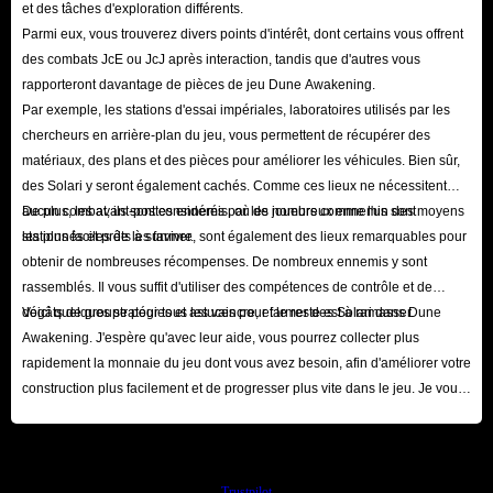
et des tâches d'exploration différents.
Parmi eux, vous trouverez divers points d'intérêt, dont certains vous offrent
des combats JcE ou JcJ après interaction, tandis que d'autres vous
rapporteront davantage de pièces de jeu Dune Awakening.
Par exemple, les stations d'essai impériales, laboratoires utilisés par les
chercheurs en arrière-plan du jeu, vous permettent de récupérer des
matériaux, des plans et des pièces pour améliorer les véhicules. Bien sûr,
des Solari y seront également cachés. Comme ces lieux ne nécessitent
aucun combat, ils sont considérés par les joueurs comme l'un des moyens
De plus, les avant-postes ennemis, où de nombreux ennemis sont
les plus faciles de les farmer.
stationnés et prêts à survivre, sont également des lieux remarquables pour
obtenir de nombreuses récompenses. De nombreux ennemis y sont
rassemblés. Il vous suffit d'utiliser des compétences de contrôle et de
dégâts de groupe pour tous les vaincre, et le reste est à ramasser.
Voici quelques stratégies et astuces pour farmer des Solari dans Dune
Awakening. J'espère qu'avec leur aide, vous pourrez collecter plus
rapidement la monnaie du jeu dont vous avez besoin, afin d'améliorer votre
construction plus facilement et de progresser plus vite dans le jeu. Je vous
souhaite un bon jeu !
Trustpilot