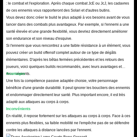
: le combat et l'exploration. Après chaque combat JcE ou JcJ, les cadavres
de ces ennemis vous rapporteront des Solari et d'autres butins.
Vous devez donc créer le build le plus adapté à vos besoins avant de vous
lancer dans des combats plus avantageux. Par exemple, si l'ennemi a une
santé élevée et une grande flexibilité, vous devriez directement améliorer
son endurance et son niveau d'esquive.
Si l'ennemi que vous rencontrez a une faible résistance à un élément, vous
pouvez créer un build offensif complet autour de ce type de dégâts
élémentaires. D'après les bêtas fermées précédentes et les retours des
joueurs, voici quelques builds recommandés, avec leurs avantages et
inconvénients.
Avantages
Une fois la compétence passive adaptée choisie, votre personnage
bénéficie d'une grande durabilité. Il peut ignorer les boucliers des ennemis
et endommager directement leur santé. Plus important encore, il est très
adapté aux attaques au corps à corps.
Inconvénients
En réalité, il repose fortement sur les attaques au corps à corps. Face à ces
ennemis plus flexibles, sa faible mobilité ne l'empêche pas de se défendre
contre les attaques à distance lancées par l'ennemi.