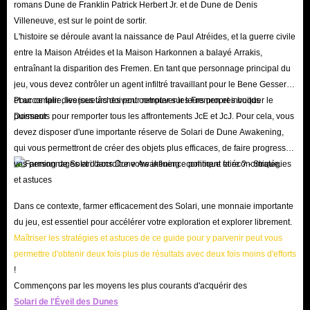
romans Dune de Franklin Patrick Herbert Jr. et de Dune de Denis
Villeneuve, est sur le point de sortir.
L'histoire se déroule avant la naissance de Paul Atréides, et la guerre civile
entre la Maison Atréides et la Maison Harkonnen a balayé Arrakis,
entraînant la disparition des Fremen. En tant que personnage principal du
jeu, vous devez contrôler un agent infiltré travaillant pour le Bene Gesserit
et accomplir diverses tâches pour retrouver les Fremen et invoquer le
Pour ce faire, les joueurs doivent compter sur leurs propres builds
Dormeur.
puissants pour remporter tous les affrontements JcE et JcJ. Pour cela, vous
devez disposer d'une importante réserve de Solari de Dune Awakening,
qui vous permettront de créer des objets plus efficaces, de faire progresser
vos personnages et d'accroître votre influence politique et économique.
Dans ce contexte, farmer efficacement des Solari, une monnaie importante
du jeu, est essentiel pour accélérer votre exploration et explorer librement.
Maîtriser les stratégies et astuces de ce guide pour y parvenir peut vous
permettre d'obtenir deux fois plus de résultats avec deux fois moins d'efforts
!
Commençons par les moyens les plus courants d'acquérir des
Solari de l'Éveil des Dunes