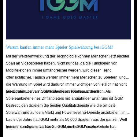
Warum kaufen immer mehr Spieler Spielwährung bei iGGM?
Mit der Weiterentwicklung der Technologie können Menschen jetzt leichter
Spaß an Videospielen haben. Nicht nur das, da die Funktionen von
Mobiltelefonen immer umfangreicher werden, wird dieser Trend
offensichtlicher. Täglich werden immer mehr Menschen zu Spielern, und
die Währung im Spiel wird dadurch immer wichtiger. Schließlich hat nicht
jeder genug Zeit, um Spielwährung im Spiel zu verdienen.
Die Entstehung von iGGM löste dieses Problem schließlich. Als
Spieleanbieter eines Drittanbieters mit langjähriger Erfahrung ist iGGM
bestrebt, den Spielern die besten Qualitätsdienste wie die billigste
Spielwährung auf dem Markt und Powerleveling-Dienste anzubieten. Im
Laufe der Jahre hat iGGM mehr als 50.000 Spielern aus der ganzen Welt
geholfen und genießt unter Spielern ein hohes Ansehen.
Immer mehr Spieler vertrauen iGGM, weil iGGM sechs Vorteile hat: