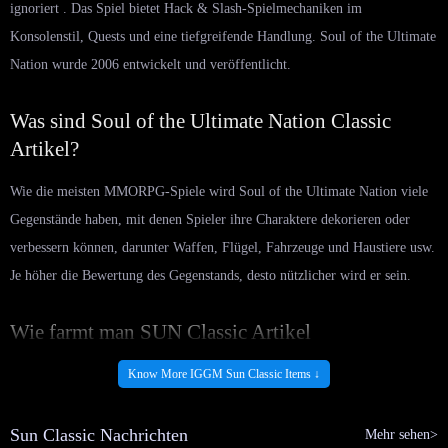
ignoriert . Das Spiel bietet Hack & Slash-Spielmechaniken im
Konsolenstil, Quests und eine tiefgreifende Handlung. Soul of the Ultimate
Nation wurde 2006 entwickelt und veröffentlicht.
Was sind Soul of the Ultimate Nation Classic
Artikel?
Wie die meisten MMORPG-Spiele wird Soul of the Ultimate Nation viele
Gegenstände haben, mit denen Spieler ihre Charaktere dekorieren oder
verbessern können, darunter Waffen, Flügel, Fahrzeuge und Haustiere usw.
Je höher die Bewertung des Gegenstands, desto nützlicher wird er sein.
Wie farmt man SUN Classic Artikel
(Waffen/Ausrüstung/Kosmetik)?
Know More IGGM Sun Classic Items ↓
Wenn die Spieler das Spiel zum ersten Mal betreten, gibt das System einige
grundlegende Gegenstände, darunter die einfachsten Werkzeuge, niedrig
Sun Classic Nachrichten
Mehr sehen>