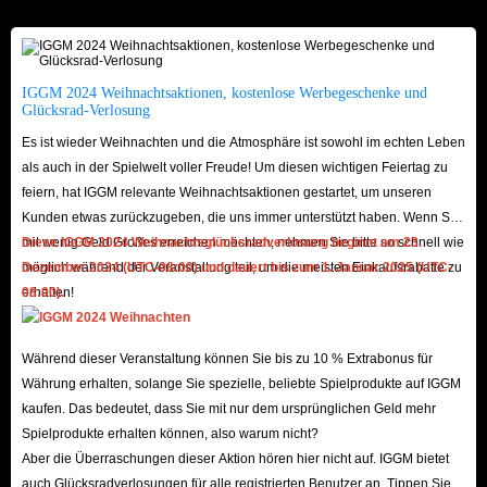
bewertete Ausrüstung und Waffen. Spieler werden auch mit speziellen
Gegenständen beim Abschließen von Missionen belohnt. Die meisten hoch
bewerteten Items können jedoch aus Premium-Boxen freigeschaltet oder
IGGM 2024 Weihnachtsaktionen, kostenlose Werbegeschenke und
günstige Soul of the Ultimate Nation Classic Artikel
auf einer dritten
Glücksrad-Verlosung
Plattform gekauft werden.
Es ist wieder Weihnachten und die Atmosphäre ist sowohl im echten Leben
als auch in der Spielwelt voller Freude! Um diesen wichtigen Feiertag zu
Ihre beste Wahl, um SUN Classic Artikel zu
feiern, hat IGGM relevante Weihnachtsaktionen gestartet, um unseren
Kunden etwas zurückzugeben, die uns immer unterstützt haben. Wenn Sie
kaufen - IGGM.com
mit wenig Geld Großes erreichen möchten, nehmen Sie bitte so schnell wie
Diese IGGM 2024 Weihnachtsglücksradverlosung beginnt am 23.
möglich während der Veranstaltung teil, um die meisten Einkaufsrabatte zu
Dezember 2024 (UTC-08:00) und dauert bis zum 1. Januar 2025 (UTC-
Ohne Zweifel sind klassische
Soul of the Ultimate Nation Classic Artikel
erhalten!
08:00).
zum Verkauf
, die bei IGGM.com stehen, am vertrauenswürdigsten. Denn
das Handelssystem, das wir Ihnen anbieten, ist 100% sicher und legal.
Während dieser Veranstaltung können Sie bis zu 10 % Extrabonus für
Auch beim Kauf von günstige SUN Classic Artikel können Sie die
Währung erhalten, solange Sie spezielle, beliebte Spielprodukte auf IGGM
Transaktionsmethode nach Ihren Bedürfnissen wählen.
kaufen. Das bedeutet, dass Sie mit nur dem ursprünglichen Geld mehr
Außerdem bieten wir die
günstigsten SUN Classic Artikel
an. Denn wir
Spielprodukte erhalten können, also warum nicht?
prüfen täglich den Marktpreis. Sie erhalten nicht nur einige Rabatte
Aber die Überraschungen dieser Aktion hören hier nicht auf. IGGM bietet
während der Veranstaltung, sondern sobald Sie unser VIP-Mitglied werden,
auch Glücksradverlosungen für alle registrierten Benutzer an. Tippen Sie