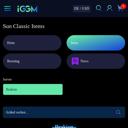
0
DE
/
USD
Sun Classic Items
Heim
Items
Boosting
News
Server
Brakion
Brakion