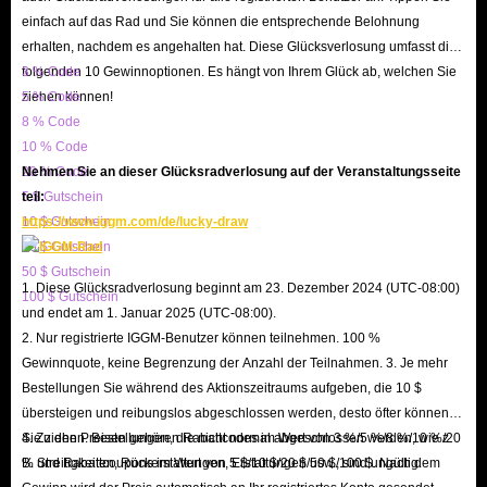
einfach auf das Rad und Sie können die entsprechende Belohnung
erhalten Sie auch bis zu 5 % Rabatt auf Sun Classic Artikel.
IGGM.com
ist
erhalten, nachdem es angehalten hat. Diese Glücksverlosung umfasst die
der beste Preis, um SUN Classic Artikel zu kaufen.
folgenden 10 Gewinnoptionen. Es hängt von Ihrem Glück ab, welchen Sie
3 % Code
Die schnelle Liefergeschwindigkeit ist auch der Grund, warum IGGM.com
ziehen können!
5 % Code
an der Spitze des Marktes steht. Wenn Sie Soul of the Ultimate Nation
8 % Code
10 % Code
Classic Artikel kaufen, bieten wir Ihnen 24/7-Support. Im Allgemeinen
20 % Code
Nehmen Sie an dieser Glücksradverlosung auf der Veranstaltungsseite
können also 90 % der Bestellungen innerhalb von 15 Minuten erfolgreich
5 $ Gutschein
teil:
abgeschlossen werden.
10 $ Gutschein
https://www.iggm.com/de/lucky-draw
20 $ Gutschein
Wir werden jeden Spieler, der kommt, um zu
kaufen SUN Classic Artikel
,
50 $ Gutschein
1. Diese Glücksradverlosung beginnt am 23. Dezember 2024 (UTC-08:00)
100 $ Gutschein
mit voller Begeisterung bedienen. Wir werden unser Bestes tun, damit Sie
und endet am 1. Januar 2025 (UTC-08:00).
den besten Service genießen. Sie können jetzt günstige SUN Classic Artikel
2. Nur registrierte IGGM-Benutzer können teilnehmen. 100 %
kaufen IGGM.com!
Gewinnquote, keine Begrenzung der Anzahl der Teilnahmen. 3. Je mehr
Bestellungen Sie während des Aktionszeitraums aufgeben, die 10 $
übersteigen und reibungslos abgeschlossen werden, desto öfter können
Sie ziehen. Bestellungen, die nicht normal abgeschlossen werden, wie z.
4. Zu den Preisen gehören Rabattcodes im Wert von 3 %/5 %/8 %/10 %/20
B. Streitigkeiten, Rückerstattungen, Erstattungen usw., sind ungültig.
% und Rabattcoupons im Wert von 5 $/10 $/20 $/50 $/100 $. Nach dem