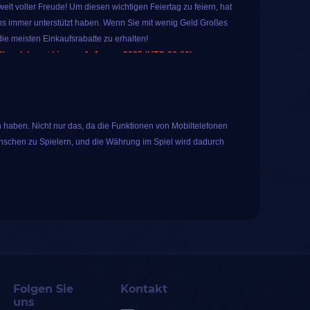
lt voller Freude! Um diesen wichtigen Feiertag zu feiern, hat
s immer unterstützt haben. Wenn Sie mit wenig Geld Großes
ie meisten Einkaufsrabatte zu erhalten!
 und dauert bis zum 1. Januar 2025 (UTC-08:00).
 Sie spezielle, beliebte Spielprodukte auf IGGM kaufen. Das
warum nicht?
en für alle registrierten Benutzer an. Tippen Sie einfach auf
 haben. Nicht nur das, da die Funktionen von Mobiltelefonen
ese Glücksverlosung umfasst die folgenden 10
nschen zu Spielern, und die Währung im Spiel wird dadurch
s mit langjähriger Erfahrung ist iGGM bestrebt, den Spielern
enste anzubieten. Im Laufe der Jahre hat iGGM mehr als 50.000
Folgen Sie
Kontakt
uns