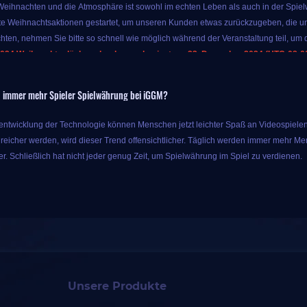
 Weihnachten und die Atmosphäre ist sowohl im echten Leben als auch in der Spielwe
e Weihnachtsaktionen gestartet, um unseren Kunden etwas zurückzugeben, die un
hten, nehmen Sie bitte so schnell wie möglich während der Veranstaltung teil, um d
024 Weihnachtsglücksradverlosung beginnt am 23. Dezember 2024 (UTC-08:00)
r Veranstaltung können Sie bis zu 10 % Extrabonus für Währung erhalten, solange
 immer mehr Spieler Spielwährung bei iGGM?
s Sie mit nur dem ursprünglichen Geld mehr Spielprodukte erhalten können, also 
aschungen dieser Aktion hören hier nicht auf. IGGM bietet auch Glücksradverlosung
rentwicklung der Technologie können Menschen jetzt leichter Spaß an Videospielen
ie können die entsprechende Belohnung erhalten, nachdem es angehalten hat. Di
eicher werden, wird dieser Trend offensichtlicher. Täglich werden immer mehr Me
n. Es hängt von Ihrem Glück ab, welchen Sie ziehen können!
r. Schließlich hat nicht jeder genug Zeit, um Spielwährung im Spiel zu verdienen.
 von iGGM löste dieses Problem schließlich. Als Spieleanbieter eines Drittanbieter
alitätsdienste wie die billigste Spielwährung auf dem Markt und Powerleveling-Di
der ganzen Welt geholfen und genießt unter Spielern ein hohes Ansehen.
ieler vertrauen iGGM, weil iGGM sechs Vorteile hat:
 dieser Glücksradverlosung auf der Veranstaltungsseite teil:
iggm.com/de/lucky-draw
Unsere Produkte