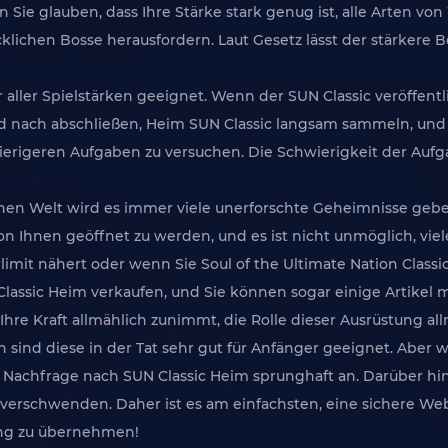
 Sie glauben, dass Ihre Stärke stark genug ist, alle Arten v
klichen Bosse herausfordern. Laut Gesetz lässt der stärker
r aller Spielstärken geeignet. Wenn der SUN Classic veröffentl
d nach abschließen, Heim SUN Classic langsam sammeln, und
wierigeren Aufgaben zu versuchen. Die Schwierigkeit der Auf
chen Welt wird es immer viele unerforschte Geheimnisse gebe
 von Ihnen geöffnet zu werden, und es ist nicht unmöglich, v
imit nähert oder wenn Sie Soul of the Ultimate Nation Class
assic Heim verkaufen, und Sie können sogar einige Artikel 
Ihre Kraft allmählich zunimmt, die Rolle dieser Ausrüstung a
nd diese in der Tat sehr gut für Anfänger geeignet. Aber we
ihre Nachfrage nach SUN Classic Heim sprunghaft an. Darüber 
e verschwenden. Daher ist es am einfachsten, eine sichere We
tung zu übernehmen!