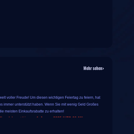
Mehr sehen>
lt voller Freude! Um diesen wichtigen Feiertag zu feiern, hat
s immer unterstützt haben. Wenn Sie mit wenig Geld Großes
ie meisten Einkaufsrabatte zu erhalten!
 und dauert bis zum 1. Januar 2025 (UTC-08:00).
 Sie spezielle, beliebte Spielprodukte auf IGGM kaufen. Das