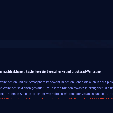
ihnachtsaktionen, kostenlose Werbegeschenke und Glücksrad-Verlosung
 Weihnachten und die Atmosphäre ist sowohl im echten Leben als auch in der Spielwe
e Weihnachtsaktionen gestartet, um unseren Kunden etwas zurückzugeben, die un
hten, nehmen Sie bitte so schnell wie möglich während der Veranstaltung teil, um d
024 Weihnachtsglücksradverlosung beginnt am 23. Dezember 2024 (UTC-08:00)
r Veranstaltung können Sie bis zu 10 % Extrabonus für Währung erhalten, solange