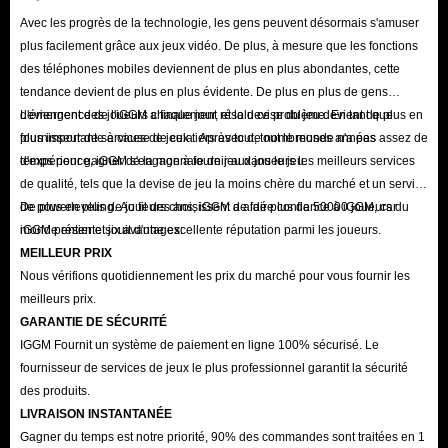
Avec les progrès de la technologie, les gens peuvent désormais s'amuser
plus facilement grâce aux jeux vidéo. De plus, à mesure que les fonctions
des téléphones mobiles deviennent de plus en plus abondantes, cette
tendance devient de plus en plus évidente. De plus en plus de gens
deviennent des joueurs chaque jour, et la devise du jeu devient de plus en
L'émergence de l'iGGM a finalement résolu ce problème. En tant que
plus importante à cause de cela. Après tout, tout le monde n'a pas assez de
fournisseur de services de jeux tiers avec de nombreuses années
temps pour gagner de la monnaie de jeu dans le jeu.
d'expérience, iGGM s'engage à fournir aux joueurs les meilleurs services
de qualité, tels que la devise de jeu la moins chère du marché et un service
de powerleveling. Au fil des ans, iGGM a aidé plus de 50000 joueurs du
De plus en plus de joueurs choisissent de faire confiance à iGGM, car
monde entier et jouit d'une excellente réputation parmi les joueurs.
iGGM présente six avantages:
MEILLEUR PRIX
Nous vérifions quotidiennement les prix du marché pour vous fournir les
meilleurs prix.
GARANTIE DE SÉCURITÉ
IGGM Fournit un système de paiement en ligne 100% sécurisé. Le
fournisseur de services de jeux le plus professionnel garantit la sécurité
des produits.
LIVRAISON INSTANTANÉE
Gagner du temps est notre priorité, 90% des commandes sont traitées en 1