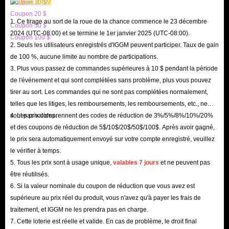
Coupon 10 $
3. Remplissez correctement les informations utilisateur et vérifiez ;
Coupon 20 $
1. Ce tirage au sort de la roue de la chance commence le 23 décembre
4. Sélectionnez un mode de livraison et remplissez-le clairement, comme
Coupon 50 $
2024 (UTC-08:00) et se termine le 1er janvier 2025 (UTC-08:00).
Coupon 100 $
'In-Game Mail', 'Auction House' ou 'Face To Face'
2. Seuls les utilisateurs enregistrés d'IGGM peuvent participer. Taux de gain
4. Sélectionnez un mode de paiement et complétez le paiement pour
de 100 %, aucune limite au nombre de participations.
attendre la livraison.
3. Plus vous passez de commandes supérieures à 10 $ pendant la période
de l'événement et qui sont complétées sans problème, plus vous pouvez
tirer au sort. Les commandes qui ne sont pas complétées normalement,
Dans l'ensemble, IGGM.com est le meilleur marché de trading pour acheter
telles que les litiges, les remboursements, les remboursements, etc., ne
de l'or Whitemane Maelstrom Alliance / Horde pas cher. Nous sommes
sont pas valides.
4. Les prix comprennent des codes de réduction de 3%/5%/8%/10%/20%
impatients de vous aider à réaliser vos plus grandes réalisations et votre
et des coupons de réduction de 5$/10$/20$/50$/100$. Après avoir gagné,
le prix sera automatiquement envoyé sur votre compte enregistré, veuillez
expérience de jeu.
le vérifier à temps.
5. Tous les prix sont à usage unique,
valables 7 jours
et ne peuvent pas
être réutilisés.
6. Si la valeur nominale du coupon de réduction que vous avez est
supérieure au prix réel du produit, vous n'avez qu'à payer les frais de
traitement, et IGGM ne les prendra pas en charge.
7. Cette loterie est réelle et valide. En cas de problème, le droit final