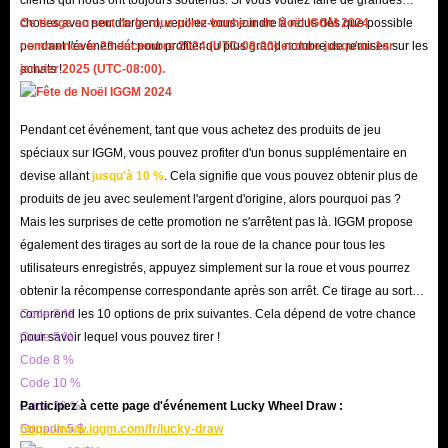
d'IGGM, vous pouvez également bénéficier de meilleures réductions pour
choses avec peu d'argent, veuillez vous joindre à nous dès que possible
Ce tirage au sort de la roue porte-bonheur de Noël IGGM 2024
acheter de l'or Whitemane.gg moins cher. Vous pouvez même gagner une
pendant l'événement pour profiter du plus grand nombre de remises sur les
commence le 23 décembre 2024 (UTC-08:00) et dure jusqu'au 1er
certaine somme d'argent de poche pour vous-même, pourquoi ne pas le
achats !
janvier 2025 (UTC-08:00).
faire ?
D'autre part, la grande majorité des commandes peuvent être livrées en 20
Pendant cet événement, tant que vous achetez des produits de jeu
minutes ou moins car nous sommes tellement confiants dans notre
spéciaux sur IGGM, vous pouvez profiter d'un bonus supplémentaire en
efficacité et bien approvisionnés. Peu importe que vous ayez des questions
devise allant
jusqu'à 10 %
. Cela signifie que vous pouvez obtenir plus de
produits de jeu avec seulement l'argent d'origine, alors pourquoi pas ?
lorsque vous achetez Whitemane Gold, nous ferons de notre mieux pour
Mais les surprises de cette promotion ne s'arrêtent pas là. IGGM propose
résoudre vos problèmes.
également des tirages au sort de la roue de la chance pour tous les
utilisateurs enregistrés, appuyez simplement sur la roue et vous pourrez
Étapes pour acheter Whitemane Maelstrom Gold
obtenir la récompense correspondante après son arrêt. Ce tirage au sort
sur IGGM.com
comprend les 10 options de prix suivantes. Cela dépend de votre chance
Code 3 %
pour savoir lequel vous pouvez tirer !
Code 5 %
1. Sélectionnez le serveur « Maelstrom Alliance » ou « Maelstrom Horde »
Code 8 %
Code 10 %
;
Code 20 %
Participez à cette page d'événement Lucky Wheel Draw :
2. Déterminez la quantité de commande, cliquez sur 'ACHETER
Coupon 5 $
https://www.iggm.com/fr/lucky-draw
MAINTENANT' ou 'AJOUTER AU PANIER' ;