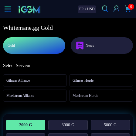
0
FR
/
USD
Whitemane.gg Gold
Gold
News
Select Serveur
Gilneas Alliance
Gilneas Horde
Maelstrom Alliance
Maelstrom Horde
2000 G
3000 G
5000 G