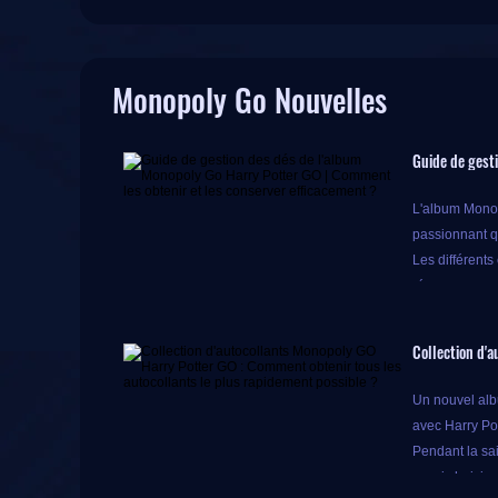
Monopoly Go Nouvelles
Guide de gest
L'album Monopo
passionnant q
Les différent
récompenses 
Cependant, po
efficacement 
Collection d'
?
Un nouvel albu
avec Harry Pot
Pendant la sa
Collectionner
aussi choisir
ensemble les 