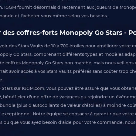
écran. IGGM fournit désormais directement aux joueurs de Monopo
mande et l'acheter vous-même selon vos besoins.
des coffres-forts Monopoly Go Stars - P
r des Stars Vaults de 10 à 700 étoiles pour améliorer votre e
poly Go Stars, comprenant différents types et modèles adapt
de coffres Monopoly Go Stars bon marché, mais nous veillons é
ait avoir accès à vos Stars Vaults préférés sans coûter trop c
e.
 Stars sur IGGM.com, vous pouvez être assuré que vous obtenez
IP, bénéficier d'une offre de vacances ou rejoindre un événem
undle (plus d'autocollants de valeur d'étoiles) à moindre coût
t exceptionnel. Notre équipe se consacre à garantir que votre 
uits ou que vous ayez besoin d'aide pour votre commande, nou