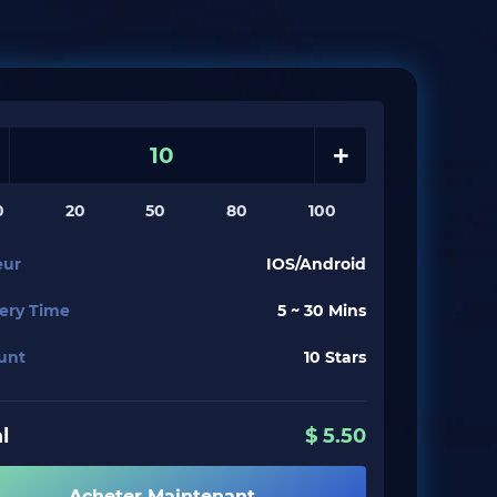
+
0
20
50
80
100
eur
IOS/Android
very Time
5 ~ 30 Mins
unt
10 Stars
l
$
5.50
Acheter Maintenant