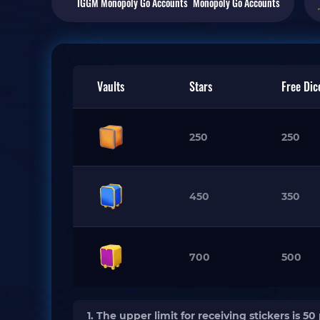
Monopoly Go
Accounts
Vaults
Stars
Free Dic
250
250
450
350
700
500
1. The upper limit for receiving stickers i