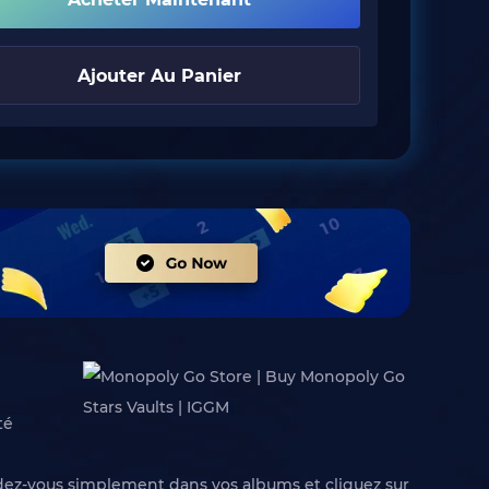
Ajouter Au Panier
té
ndez-vous simplement dans vos albums et cliquez sur