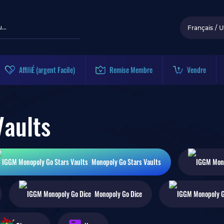
Français
/
U
AffiliÉ (argent Facile)
Remise Membre
Vendre
Vaults
Monopoly Go
Stars Vaults
Monopoly Go
Dice