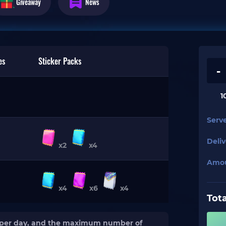
Giveaway
News
es
Sticker Packs
-
1
Serv
Deli
x2
x4
Amo
x4
x6
x4
Tota
s 50 per day, and the maximum number of