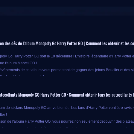
ion des dés de l'album Monopoly Go Harry Potter GO | Comment les obtenir et les c
ly Go Harry Potter GO sort le 10 décembre ! L'histoire légendaire d'Harry Potter es
ue l'album Marvel GO !
s événements de cet album vous permettront de gagner des jetons Bouclier et des sk
finales d'événements spéciaux.
ur participer à ces événements, vous aurez besoin de dés, l'objet le plus consomm
pendant cette saison
autocollants Monopoly GO Harry Potter GO : Comment obtenir tous les autocollants 
m de stickers Monopoly GO arrive bientôt ! ​​Les fans d'Harry Potter vont être ravi
ter !
ison de l'album Harry Potter GO, vous pourrez non seulement découvrir des plateaux
 tous les stickers de l'album est le plus grand défi de chaque saison, et cela vou
 votre maison, explorer le château de Poudlard et vous promener dans un monde r
récompenses que vous pouvez obtenir une fois la collection complète.