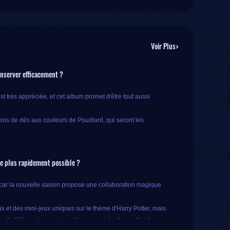
Voir Plus>
onserver efficacement ?
t très appréciée, et cet album promet d'être tout aussi
ins de dés aux couleurs de Poudlard, qui seront les
é dans Monopoly Go. Comment les obtenir et les utiliser
le plus rapidement possible ?
s, car la nouvelle saison propose une collaboration magique
 et des mini-jeux uniques sur le thème d'Harry Potter, mais
s permettra de gagner un grand nombre de dés. Découvrons
empli d'éléments magiques. Vous aurez également la chance