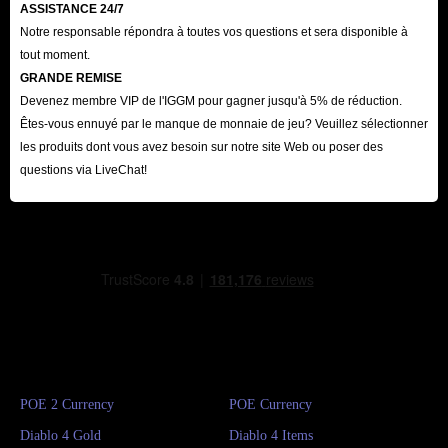
ASSISTANCE 24/7
Notre responsable répondra à toutes vos questions et sera disponible à
tout moment.
GRANDE REMISE
Devenez membre VIP de l'IGGM pour gagner jusqu'à 5% de réduction.
Êtes-vous ennuyé par le manque de monnaie de jeu? Veuillez sélectionner
les produits dont vous avez besoin sur notre site Web ou poser des
questions via LiveChat!
POE 2 Currency
POE Currency
Diablo 4 Gold
Diablo 4 Items