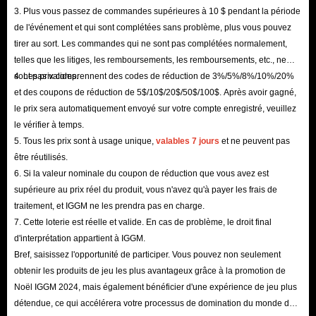
3. Plus vous passez de commandes supérieures à 10 $ pendant la période
de l'événement et qui sont complétées sans problème, plus vous pouvez
tirer au sort. Les commandes qui ne sont pas complétées normalement,
telles que les litiges, les remboursements, les remboursements, etc., ne
sont pas valides.
4. Les prix comprennent des codes de réduction de 3%/5%/8%/10%/20%
et des coupons de réduction de 5$/10$/20$/50$/100$. Après avoir gagné,
le prix sera automatiquement envoyé sur votre compte enregistré, veuillez
le vérifier à temps.
5. Tous les prix sont à usage unique,
valables 7 jours
et ne peuvent pas
être réutilisés.
6. Si la valeur nominale du coupon de réduction que vous avez est
supérieure au prix réel du produit, vous n'avez qu'à payer les frais de
traitement, et IGGM ne les prendra pas en charge.
7. Cette loterie est réelle et valide. En cas de problème, le droit final
d'interprétation appartient à IGGM.
Bref, saisissez l'opportunité de participer. Vous pouvez non seulement
obtenir les produits de jeu les plus avantageux grâce à la promotion de
Noël IGGM 2024, mais également bénéficier d'une expérience de jeu plus
détendue, ce qui accélérera votre processus de domination du monde du