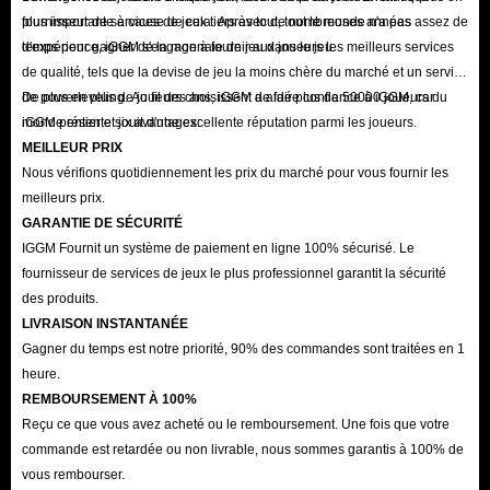
plus importante à cause de cela. Après tout, tout le monde n'a pas assez de
fournisseur de services de jeux tiers avec de nombreuses années
temps pour gagner de la monnaie de jeu dans le jeu.
d'expérience, iGGM s'engage à fournir aux joueurs les meilleurs services
de qualité, tels que la devise de jeu la moins chère du marché et un service
de powerleveling. Au fil des ans, iGGM a aidé plus de 50000 joueurs du
De plus en plus de joueurs choisissent de faire confiance à iGGM, car
monde entier et jouit d'une excellente réputation parmi les joueurs.
iGGM présente six avantages:
MEILLEUR PRIX
Nous vérifions quotidiennement les prix du marché pour vous fournir les
meilleurs prix.
GARANTIE DE SÉCURITÉ
IGGM Fournit un système de paiement en ligne 100% sécurisé. Le
fournisseur de services de jeux le plus professionnel garantit la sécurité
des produits.
LIVRAISON INSTANTANÉE
Gagner du temps est notre priorité, 90% des commandes sont traitées en 1
heure.
REMBOURSEMENT À 100%
Reçu ce que vous avez acheté ou le remboursement. Une fois que votre
commande est retardée ou non livrable, nous sommes garantis à 100% de
vous rembourser.