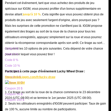
Nous servirons chaque joueur qui viendra acheter des objets Age of
Pendant cet événement, tant que vous achetez des produits de jeu
Darkness avec enthousiasme. Nous ferons de notre mieux pour vous faire
spéciaux sur IGGM, vous pouvez profiter d'un bonus supplémentaire en
profiter du meilleur service.
devise allant
jusqu'à 10 %
. Cela signifie que vous pouvez obtenir plus de
produits de jeu avec seulement l'argent d'origine, alors pourquoi pas ?
Mais les surprises de cette promotion ne s'arrêtent pas là. IGGM propose
également des tirages au sort de la roue de la chance pour tous les
utilisateurs enregistrés, appuyez simplement sur la roue et vous pourrez
obtenir la récompense correspondante après son arrêt. Ce tirage au sort
comprend les 10 options de prix suivantes. Cela dépend de votre chance
Code 3 %
pour savoir lequel vous pouvez tirer !
Code 5 %
Code 8 %
Code 10 %
Code 20 %
Participez à cette page d'événement Lucky Wheel Draw :
Coupon 5 $
https://www.iggm.com/fr/lucky-draw
Coupon 10 $
Coupon 20 $
1. Ce tirage au sort de la roue de la chance commence le 23 décembre
Coupon 50 $
2024 (UTC-08:00) et se termine le 1er janvier 2025 (UTC-08:00).
Coupon 100 $
2. Seuls les utilisateurs enregistrés d'IGGM peuvent participer. Taux de gain
de 100 %, aucune limite au nombre de participations.