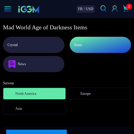
0
FR
/
USD
Mad World Age of Darkness Items
Crystal
Items
News
Serveur
North America
Europe
Asia