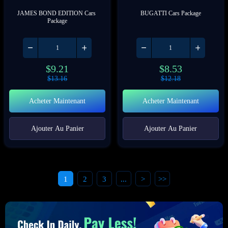
JAMES BOND EDITION Cars 
BUGATTI Cars Package
Package
$
9.21
$
8.53
$
13.16
$
12.18
Acheter Maintenant
Acheter Maintenant
Ajouter Au Panier
Ajouter Au Panier
1
2
3
...
>
>>