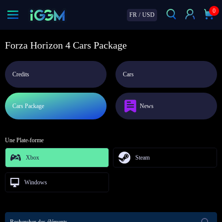
0
FR
/
USD
Forza Horizon 4 Cars Package
Credits
Cars
Cars Package
News
Une Plate-forme
Xbox
Steam
Windows