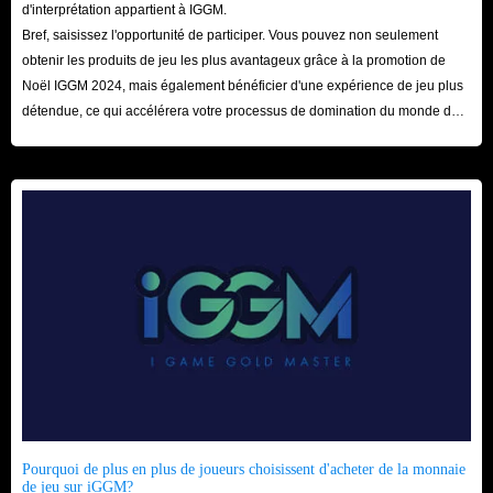
d'interprétation appartient à IGGM.
Bref, saisissez l'opportunité de participer. Vous pouvez non seulement
obtenir les produits de jeu les plus avantageux grâce à la promotion de
Noël IGGM 2024, mais également bénéficier d'une expérience de jeu plus
détendue, ce qui accélérera votre processus de domination du monde du
jeu ! Nous attendons votre visite ici avec impatience !
Pourquoi de plus en plus de joueurs choisissent d'acheter de la monnaie
de jeu sur iGGM?