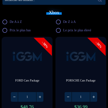
Xbox
De A à Z
De Z à A
Prix le plus bas
Le prix le plus élevé
- 30%
- 30%
FORD Cars Package
PORSCHE Cars Package
$
48.76
$
36.99