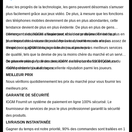
Avec les progrès de la technologie, les gens peuvent désormais s'amuser
plus facilement grâce aux jeux vidéo. De plus, à mesure que les fonctions
des téléphones mobiles deviennent de plus en plus abondantes, cette
tendance devient de plus en plus évidente. De plus en plus de gens
deviennent des joueurs chaque jour, et la devise du jeu devient de plus en
L'émergence de l'iGGM a finalement résolu ce problème. En tant que
plus importante à cause de cela. Après tout, tout le monde n'a pas assez de
fournisseur de services de jeux tiers avec de nombreuses années
temps pour gagner de la monnaie de jeu dans le jeu.
d'expérience, iGGM s'engage à fournir aux joueurs les meilleurs services
de qualité, tels que la devise de jeu la moins chère du marché et un service
de powerleveling. Au fil des ans, iGGM a aidé plus de 50000 joueurs du
De plus en plus de joueurs choisissent de faire confiance à iGGM, car
monde entier et jouit d'une excellente réputation parmi les joueurs.
iGGM présente six avantages:
MEILLEUR PRIX
Nous vérifions quotidiennement les prix du marché pour vous fournir les
meilleurs prix.
GARANTIE DE SÉCURITÉ
IGGM Fournit un système de paiement en ligne 100% sécurisé. Le
fournisseur de services de jeux le plus professionnel garantit la sécurité
des produits.
LIVRAISON INSTANTANÉE
Gagner du temps est notre priorité, 90% des commandes sont traitées en 1