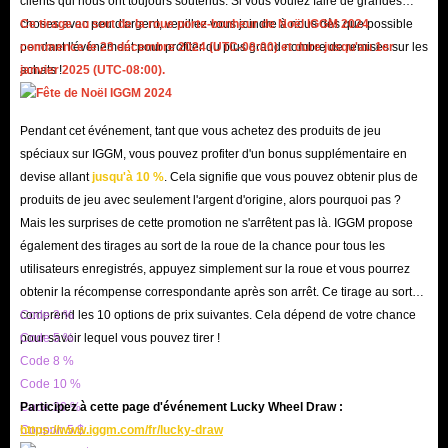
clients qui nous ont toujours soutenus. Si vous voulez faire de grandes
du jeu du joueur. Afin de permettre aux joueurs de profiter de plus de
choses avec peu d'argent, veuillez vous joindre à nous dès que possible
Ce tirage au sort de la roue porte-bonheur de Noël IGGM 2024
pendant l'événement pour profiter du plus grand nombre de remises sur les
commence le 23 décembre 2024 (UTC-08:00) et dure jusqu'au 1er
remises, leur personnel est toujours attentif au marché des produits pour
achats !
janvier 2025 (UTC-08:00).
s'assurer que vous pouvez
Acheter Forfait Voitures FH4
à bas prix.
Pendant cet événement, tant que vous achetez des produits de jeu
spéciaux sur IGGM, vous pouvez profiter d'un bonus supplémentaire en
devise allant
jusqu'à 10 %
. Cela signifie que vous pouvez obtenir plus de
produits de jeu avec seulement l'argent d'origine, alors pourquoi pas ?
Mais les surprises de cette promotion ne s'arrêtent pas là. IGGM propose
également des tirages au sort de la roue de la chance pour tous les
utilisateurs enregistrés, appuyez simplement sur la roue et vous pourrez
obtenir la récompense correspondante après son arrêt. Ce tirage au sort
comprend les 10 options de prix suivantes. Cela dépend de votre chance
Code 3 %
pour savoir lequel vous pouvez tirer !
Code 5 %
Code 8 %
Code 10 %
Code 20 %
Participez à cette page d'événement Lucky Wheel Draw :
Coupon 5 $
https://www.iggm.com/fr/lucky-draw