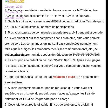
Coupon 10 $
Coupon 20 $
1. Ce tirage au sort de la roue de la chance commence le 23 décembre
Coupon 50 $
2024 (UTC-08:00) et se termine le 1er janvier 2025 (UTC-08:00).
Coupon 100 $
2. Seuls les utilisateurs enregistrés d'IGGM peuvent participer. Taux de gain
de 100 %, aucune limite au nombre de participations.
3. Plus vous passez de commandes supérieures à 10 $ pendant la période
de l'événement et qui sont complétées sans problème, plus vous pouvez
tirer au sort. Les commandes qui ne sont pas complétées normalement,
telles que les litiges, les remboursements, les remboursements, etc., ne
sont pas valides.
4. Les prix comprennent des codes de réduction de 3%/5%/8%/10%/20%
et des coupons de réduction de 5$/10$/20$/50$/100$. Après avoir gagné,
le prix sera automatiquement envoyé sur votre compte enregistré, veuillez
le vérifier à temps.
5. Tous les prix sont à usage unique,
valables 7 jours
et ne peuvent pas
être réutilisés.
6. Si la valeur nominale du coupon de réduction que vous avez est
supérieure au prix réel du produit, vous n'avez qu'à payer les frais de
traitement, et IGGM ne les prendra pas en charge.
7. Cette loterie est réelle et valide. En cas de problème, le droit final