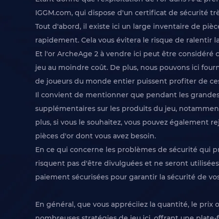
IGGM.com, qui dispose d'un certificat de sécurité trè
Tout d'abord, il existe ici un large inventaire de pi
rapidement. Cela vous évitera le risque de ralentir 
Et l'or ArcheAge 2 à vendre ici peut être considéré
jeu au moindre coût. De plus, nous pouvons ici four
de joueurs du monde entier puissent profiter de ces
Il convient de mentionner que pendant les grandes 
supplémentaires sur les produits du jeu, notammen
plus, si vous le souhaitez, vous pouvez également 
pièces d'or dont vous avez besoin.
En ce qui concerne les problèmes de sécurité qui pr
risquent pas d'être divulguées et ne seront utili
paiement sécurisées pour garantir la sécurité de vo
En général, que vous appréciiez la quantité, le pri
nombreuses stratégies de jeu ici, offrant une plate-f