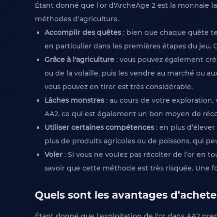
Étant donné que l'or d'ArcheAge 2 est la monnaie la p
méthodes d'agriculture.
Accomplir des quêtes
: bien que chaque quête ter
en particulier dans les premières étapes du jeu.
Grâce à l'agriculture
: vous pouvez également crée
ou de la volaille, puis les vendre au marché ou au
vous pouvez en tirer est très considérable.
Lâches monstres
: au cours de votre exploration, 
AA2, ce qui est également un bon moyen de réco
Utiliser certaines compétences
: en plus d’éleve
plus de produits agricoles ou de poissons, qui p
Voler
: Si vous ne voulez pas récolter de l’or en 
savoir que cette méthode est très risquée. Une fo
Quels sont les avantages d'achete
Étant donné que l'exploitation de l'or dans AA2 pren