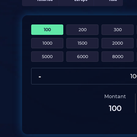
100
200
300
1000
1500
2000
5000
6000
8000
-
Montant
100