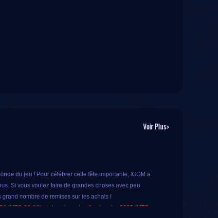
Voir Plus>
monde du jeu ! Pour célébrer cette fête importante, IGGM a
enus. Si vous voulez faire de grandes choses avec peu
s grand nombre de remises sur les achats !
4 (UTC-08:00) et dure jusqu'au 1er janvier 2025 (UTC-