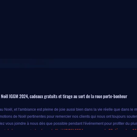
 Noël IGGM 2024, cadeaux gratuits et tirage au sort de la roue porte-bonheur
u Noël, et l'ambiance est pleine de joie aussi bien dans la vie réelle que dans le 
motions de Noël pertinentes pour remercier nos clients qui nous ont toujours sout
llez vous joindre à nous dès que possible pendant l'événement pour profiter du plu
sort de la roue porte-bonheur de Noël IGGM 2024 commence le 23 décembre 202