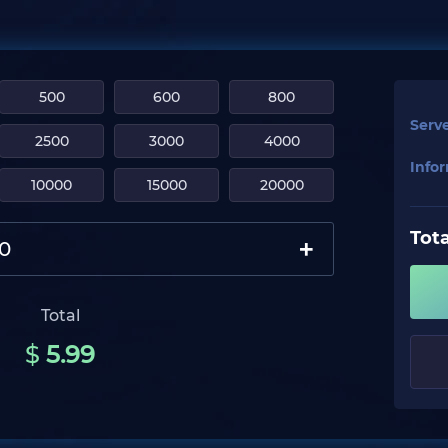
500
600
800
Serv
2500
3000
4000
Infor
10000
15000
20000
Tota
+
Total
$
5.99