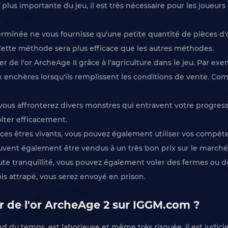
lus importante du jeu, il est très nécessaire pour les joueurs d
minée ne vous fournisse qu'une petite quantité de pièces d'or,
 Cette méthode sera plus efficace que les autres méthodes.
r de l'or ArcheAge II grâce à l'agriculture dans le jeu. Par e
x enchères lorsqu'ils remplissent les conditions de vente. Comm
vous affronterez divers monstres qui entravent votre progressio
lter efficacement.
r ces êtres vivants, vous pouvez également utiliser vos comp
euvent également être vendus à un très bon prix sur le marché
toute tranquillité, vous pouvez également voler des fermes ou de
is attrapé, vous serez envoyé en prison.
r de l'or ArcheAge 2 sur IGGM.com ?
d du temps, est laborieuse et même très risquée, il est judici