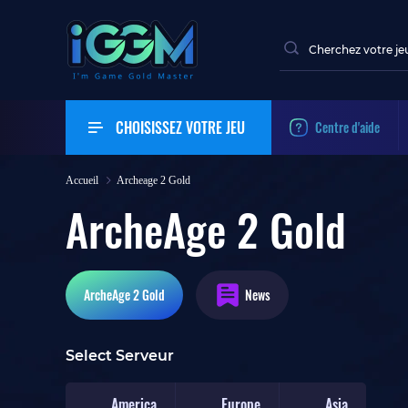
CHOISISSEZ VOTRE JEU
Centre d'aide
Accueil
Archeage 2 Gold
ArcheAge 2 Gold
ArcheAge 2
Gold
News
Select Serveur
America
Europe
Asia