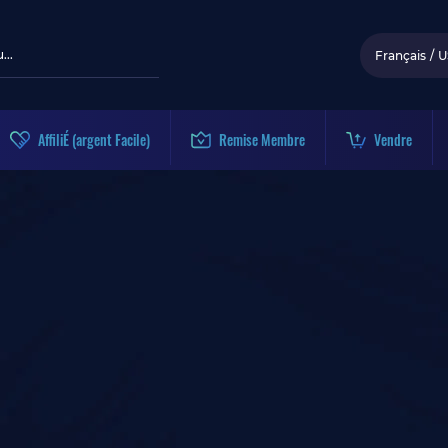
Français
/
U
AffiliÉ (argent Facile)
Remise Membre
Vendre