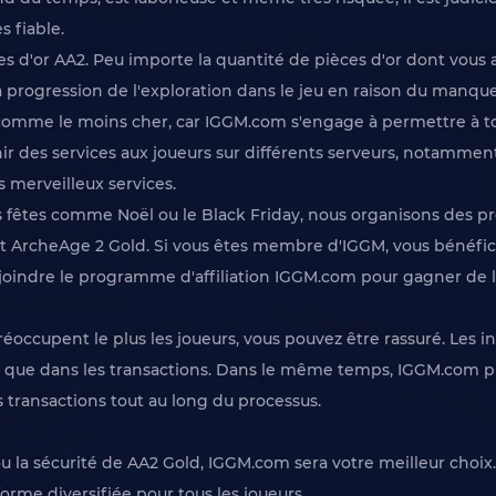
s fiable.
èces d'or AA2. Peu importe la quantité de pièces d'or dont vous a
la progression de l'exploration dans le jeu en raison du manque
 comme le moins cher, car IGGM.com s'engage à permettre à to
nir des services aux joueurs sur différents serveurs, notamme
 merveilleux services.
fêtes comme Noël ou le Black Friday, nous organisons des pr
t ArcheAge 2 Gold. Si vous êtes membre d'IGGM, vous bénéfici
rejoindre le programme d'affiliation IGGM.com pour gagner de 
éoccupent le plus les joueurs, vous pouvez être rassuré. Les 
sées que dans les transactions. Dans le même temps, IGGM.co
s transactions tout au long du processus.
x ou la sécurité de AA2 Gold, IGGM.com sera votre meilleur ch
orme diversifiée pour tous les joueurs.