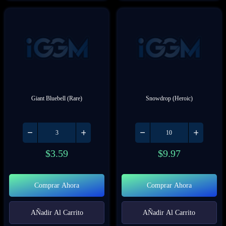
Giant Bluebell (Rare)
Snowdrop (Heroic)
$
3.59
$
9.97
Comprar Ahora
Comprar Ahora
AÑadir Al Carrito
AÑadir Al Carrito