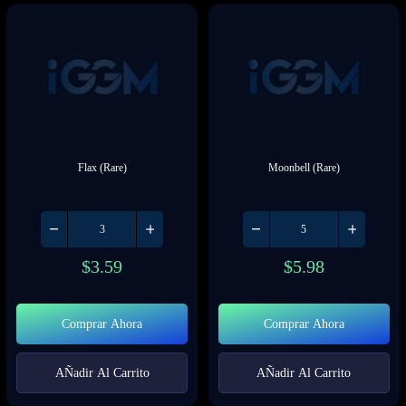
Flax (Rare)
Moonbell (Rare)
$
3.59
$
5.98
Comprar Ahora
Comprar Ahora
AÑadir Al Carrito
AÑadir Al Carrito