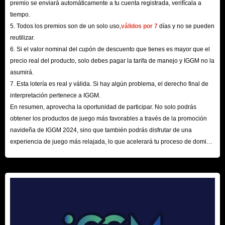
premio se enviará automáticamente a tu cuenta registrada, verifícala a
Sobre los objetos de Ashes of Creation | Detalles,
tiempo.
5. Todos los premios son de un solo uso,
válidos por 7
días y no se pueden
Tipos y Farming
reutilizar.
6. Si el valor nominal del cupón de descuento que tienes es mayor que el
Ashes of Creation cuenta con un sistema de objetos inmenso, categorizados
precio real del producto, solo debes pagar la tarifa de manejo y IGGM no la
por ranura (slot) y rareza. Estos son clave para mejorar tu fuerza en el late
asumirá.
game, optimizar atributos y apoyar diferentes estilos de juego. Además, los
7. Esta lotería es real y válida. Si hay algún problema, el derecho final de
consumibles como comida o pergaminos de experiencia proporcionan
interpretación pertenece a IGGM.
En resumen, aprovecha la oportunidad de participar. No solo podrás
ventajas temporales cruciales para el leveo, PvP y PvE.
obtener los productos de juego más favorables a través de la promoción
Niveles de Rareza en AoC
navideña de IGGM 2024, sino que también podrás disfrutar de una
El sistema de niveles determina la potencia y los atributos adicionales de
experiencia de juego más relajada, lo que acelerará tu proceso de dominio
cada objeto:
del mundo de los juegos. ¡Esperamos tu visita aquí!
Common
(Común)
Uncommon
(Poco común)
Rare
(Raro)
Heroic
(Heroico)
Epic
(Épico)