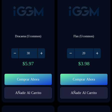
Dracaena (Ucommon)
Flax (Ucommon)
$
5.97
$
3.98
Comprar Ahora
Comprar Ahora
AÑadir Al Carrito
AÑadir Al Carrito