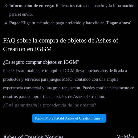
Información de entrega:
Rellena tus datos de usuario y la información
para el envío.
Pago:
Elige tu método de pago preferido y haz clic en
'Pagar ahora'
.
FAQ sobre la compra de objetos de Ashes of
Creation en IGGM
¿Es seguro comprar objetos en IGGM?
Puedes estar totalmente tranquilo. IGGM lleva muchos años dedicada a
productos y servicios para juegos MMO, contando con una amplia
experiencia comercial y una gran reputación. Puedes confiar plenamente en
nosotros para comprar tus materiales de Ashes of Creation.
¿Está garantizada la procedencia de los objetos?
¡Absolutamente! Solo colaboramos con proveedores fiables y estables, por
Know More IGGM Ashes of Creation Items ↓
lo que todos los objetos de Ashes of Creation a la venta están verificados.
Jamás trabajaríamos con hackers que pudieran dañar tu cuenta con equipo
Ashes of Creation Noticias
Ver MÁs>