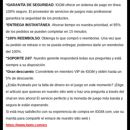
Caza de Monstruos de Élite:
Derrotar enemigos poderosos da la
*GARANTÍA DE SEGURIDAD
: IGGM ofrece un sistema de pago en línea
oportunidad de obtener equipo raro y recetas valiosas.
100% seguro. El proveedor de servicios de juegos más profesional
Completar Misiones:
Algunas misiones ofrecen recompensas únicas,
garantiza la seguridad de los productos.
gran cantidad de XP y objetos legendarios.
*ENTREGA INSTANTÁNEA
: Ahorrar tiempo es nuestra prioridad, el 95%
de los pedidos se pueden completar en 15 minutos.
Comercio en el Mercado:
Aprovecha cuando otros jugadores venden
*100% REEMBOLSO
: Obtenga lo que compró o reembolse. Una vez que
materiales de mejora a precios bajos en el mercado interno del juego.
su pedido se retrase o no se pueda entregar, podemos darle un reembolso
Comprar en IGGM:
Si no quieres perder tiempo en misiones
del 100%.
repetitivas y farming constante, elige comprar objetos específicos en
*SOPORTE 24/7
: Nuestro gerente responderá todas sus preguntas y está
siempre a su disposición.
tiendas fiables como IGGM.
*Gran descuento
: Conviértete en miembro VIP de IGGM y obtén hasta un
En resumen,
IGGM
es el mercado de intercambio más popular de AoC,
5% de descuento.
comprometido con ofrecer el mejor servicio, los precios más bajos y la
¿Estás frustrado por la falta de dinero en el juego en este momento? ¡Elige
entrega más rápida para que comiences tu aventura con ventaja. ¡Compra lo
el artículo que quieras en nuestro sitio web o haz una pregunta a través del
que necesites ahora!
chat en vivo ahora! El servicio perfecto y la moneda de juego más barata y
segura te están esperando.
Si está muy satisfecho con su experiencia de compra en IGGM.com, use su
manita para compartir el enlace de nuestro sitio web (
https://www.iggm.com/es