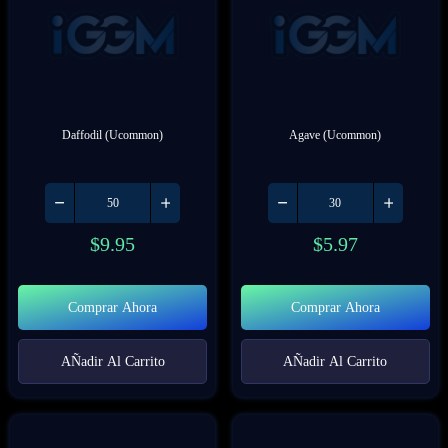
Daffodil (Ucommon)
Agave (Ucommon)
$
9.95
$
5.97
Comprar Ahora
Comprar Ahora
AÑadir Al Carrito
AÑadir Al Carrito