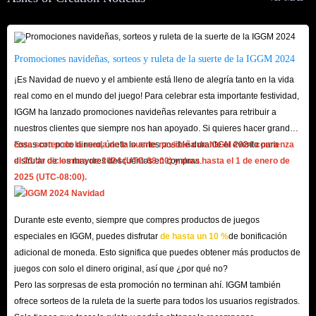
falso; tu confianza es nuestro valor más preciado.
¿La entrega es rápida?
En condiciones normales y gracias a nuestro amplio stock, solemos
Promociones navideñas, sorteos y ruleta de la suerte de la IGGM 2024
completar la entrega en cuestión de minutos. Sin embargo, situaciones
¡Es Navidad de nuevo y el ambiente está lleno de alegría tanto en la vida
inesperadas como la congestión del servidor tras una actualización o
real como en el mundo del juego! Para celebrar esta importante festividad,
información de usuario incorrecta pueden afectar el tiempo. No obstante, el
IGGM ha lanzado promociones navideñas relevantes para retribuir a
equipo de IGGM trabaja 24/7 para entregar tus objetos en el menor tiempo
nuestros clientes que siempre nos han apoyado. Si quieres hacer grandes
posible.
cosas con poco dinero, únete lo antes posible durante el evento para
Este sorteo de la rueda de la suerte navideña de IGGM 2024 comienza
¿Por qué debo facilitar el nombre de mi personaje?
disfrutar de los mayores descuentos en compras.
el 23 de diciembre de 2024 (UTC-08:00) y dura hasta el 1 de enero de
2025 (UTC-08:00).
Esta información es necesaria únicamente para garantizar una entrega
segura de tus artículos. Nunca venderemos tus datos para ningún otro
Durante este evento, siempre que compres productos de juegos
propósito; están tan seguros como un tesoro enterrado.
especiales en IGGM, puedes disfrutar
de hasta un 10 %
de bonificación
¿Qué pasa si los objetos entregados no coinciden?
adicional de moneda. Esto significa que puedes obtener más productos de
No te preocupes. Te sugerimos revisar primero la información de tu
juegos con solo el dinero original, así que ¿por qué no?
pedido. Si efectivamente hay un error, contacta con nuestro servicio de
Pero las sorpresas de esta promoción no terminan ahí. IGGM también
atención al cliente online en cualquier momento; verificaremos la situación
ofrece sorteos de la ruleta de la suerte para todos los usuarios registrados.