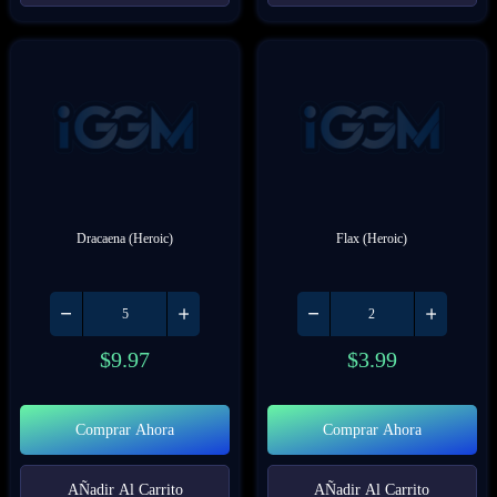
Dracaena (Heroic)
Flax (Heroic)
$
9.97
$
3.99
Comprar Ahora
Comprar Ahora
AÑadir Al Carrito
AÑadir Al Carrito