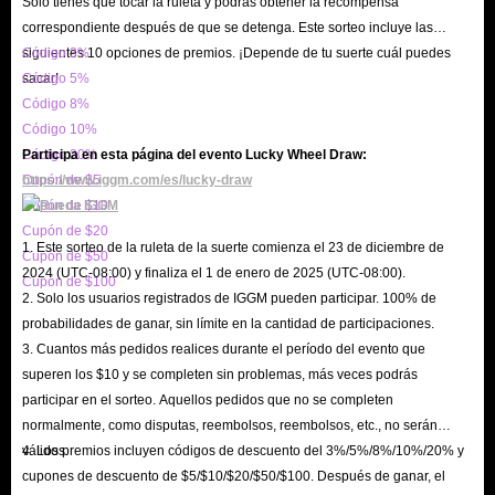
Solo tienes que tocar la ruleta y podrás obtener la recompensa
y te daremos una solución inmediata.
correspondiente después de que se detenga. Este sorteo incluye las
¿Qué métodos de pago están disponibles?
siguientes 10 opciones de premios. ¡Depende de tu suerte cuál puedes
Código 3%
Para adaptarnos a las necesidades de usuarios de todo el mundo, ofrecemos
sacar!
Código 5%
diversos métodos seguros como
PayPal, tarjetas de crédito
y otras
Código 8%
opciones de pago locales, todas con múltiples verificaciones de seguridad.
Código 10%
Código 20%
Participa en esta página del evento Lucky Wheel Draw:
¿Qué descuentos hay disponibles?
Cupón de $5
https://www.iggm.com/es/lucky-draw
Ofrecemos varias opciones para que compres al mejor precio: hasta un
5%
Cupón de $10
de descuento VIP
, promociones ocasionales por festividades e incluso
Cupón de $20
1. Este sorteo de la ruleta de la suerte comienza el 23 de diciembre de
puedes unirte al Programa de Afiliados de IGGM para ganar comisiones.
Cupón de $50
2024 (UTC-08:00) y finaliza el 1 de enero de 2025 (UTC-08:00).
Cupón de $100
Además, síguenos en Facebook, Discord o X para no perderte ninguna
2. Solo los usuarios registrados de IGGM pueden participar. 100% de
oferta.
probabilidades de ganar, sin límite en la cantidad de participaciones.
¿Qué hago si encuentro algún problema?
3. Cuantos más pedidos realices durante el período del evento que
superen los $10 y se completen sin problemas, más veces podrás
IGGM ofrece soporte 24/7. Si surge cualquier duda durante tu compra, haz
participar en el sorteo. Aquellos pedidos que no se completen
clic en el botón de atención al cliente (esquina inferior derecha) y te
normalmente, como disputas, reembolsos, reembolsos, etc., no serán
ayudaremos de inmediato. Valoramos mucho tus sugerencias para seguir
válidos.
4. Los premios incluyen códigos de descuento del 3%/5%/8%/10%/20% y
mejorando.
cupones de descuento de $5/$10/$20/$50/$100. Después de ganar, el