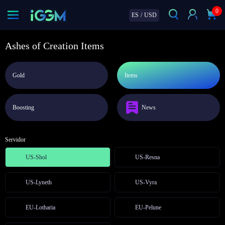
0
ES
/
USD
Ashes of Creation Items
Gold
Items
Boosting
News
Servidor
US-Shol
US-Resna
US-Lyneth
US-Vyra
EU-Lotharia
EU-Pelune