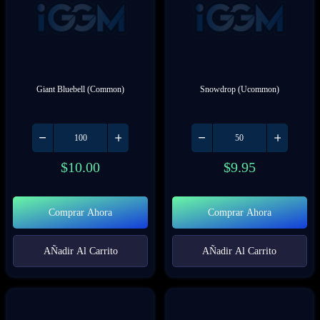
Giant Bluebell (Common)
Snowdrop (Ucommon)
$
10.00
$
9.95
Comprar Ahora
Comprar Ahora
AÑadir Al Carrito
AÑadir Al Carrito