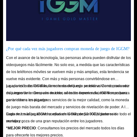
Legendary
(Legendario)
Artifact
(Artefacto)
¿Qué tipos de objetos existen?
Armas y Armaduras
Consumibles
¿Por qué cada vez más jugadores compran moneda de juego de IGGM?
Monturas
Con el avance de la tecnología, las personas ahora pueden disfrutar de los
Materiales de Artesanía y Recolección
videojuegos más fácilmente. No solo eso, a medida que las características
Bienes Comerciales
de los teléfonos móviles se vuelven más y más amplias, esta tendencia se
Vivienda y Asentamientos (Housing)
vuelve más evidente. Con más y más personas convirtiéndose en
jugadores todos los días, la moneda del juego se está volviendo cada vez
La aparición de IGGM finalmente resolvió este problema. Como proveedor
Cosméticos
más importante. Después de todo, no todos tienen suficiente tiempo para
de juegos de terceros con muchos años de experiencia, IGGM se esfuerza
Monedas Especiales
ganar dinero en el juego.
por brindar a los jugadores servicios de la mejor calidad, como la moneda
¿Cómo recolectar objetos valiosos?
de juego más barata del mercado y servicios de nivelación de poder. A lo
Artesanía (Crafting):
Procesa materias primas baratas en productos
largo de los años, IGGM ha ayudado a más de 50 000 jugadores de todo el
Cada vez más jugadores confían en IGGM porque IGGM tiene seis
terminados. Requiere subir profesiones de recolección (Minería,
mundo y goza de una gran reputación entre los jugadores.
ventajas:
*MEJOR PRECIO
: Consultamos los precios del mercado todos los días
Herboristería, etc.) para desbloquear mejores herramientas.
para ofrecerte los mejores precios.