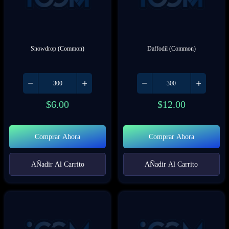
Snowdrop (Common)
Daffodil (Common)
$
6.00
$
12.00
Comprar Ahora
Comprar Ahora
AÑadir Al Carrito
AÑadir Al Carrito