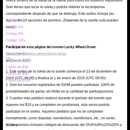
ofrece sorteos de la ruleta de la suerte para todos los usuarios registrados.
Solo tienes que tocar la ruleta y podrás obtener la recompensa
correspondiente después de que se detenga. Este sorteo incluye las
siguientes 10 opciones de premios. ¡Depende de tu suerte cuál puedes
Código 3%
sacar!
Código 5%
Código 8%
Código 10%
Código 20%
Participa en esta página del evento Lucky Wheel Draw:
Cupón de $5
https://www.iggm.com/es/lucky-draw
Cupón de $10
Cupón de $20
1. Este sorteo de la ruleta de la suerte comienza el 23 de diciembre de
Cupón de $50
2024 (UTC-08:00) y finaliza el 1 de enero de 2025 (UTC-08:00).
Cupón de $100
2. Solo los usuarios registrados de IGGM pueden participar. 100% de
probabilidades de ganar, sin límite en la cantidad de participaciones.
3. Cuantos más pedidos realices durante el período del evento que
superen los $10 y se completen sin problemas, más veces podrás
participar en el sorteo. Aquellos pedidos que no se completen
normalmente, como disputas, reembolsos, reembolsos, etc., no serán
válidos.
4. Los premios incluyen códigos de descuento del 3%/5%/8%/10%/20% y