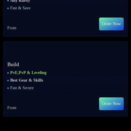
Any Rarity
Fast & Save
Order Now
From
Build
PvE,PvP & Leveling
Best Gear & Skills
Fast & Secure
Order Now
From