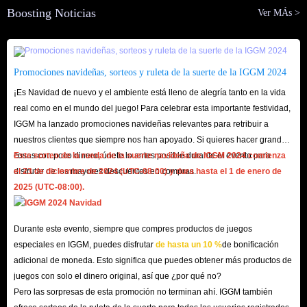
Boosting Noticias
Ver MÁs >
Promociones navideñas, sorteos y ruleta de la suerte de la IGGM 2024
¡Es Navidad de nuevo y el ambiente está lleno de alegría tanto en la vida
real como en el mundo del juego! Para celebrar esta importante festividad,
IGGM ha lanzado promociones navideñas relevantes para retribuir a
nuestros clientes que siempre nos han apoyado. Si quieres hacer grandes
cosas con poco dinero, únete lo antes posible durante el evento para
Este sorteo de la rueda de la suerte navideña de IGGM 2024 comienza
disfrutar de los mayores descuentos en compras.
el 23 de diciembre de 2024 (UTC-08:00) y dura hasta el 1 de enero de
2025 (UTC-08:00).
Durante este evento, siempre que compres productos de juegos
especiales en IGGM, puedes disfrutar
de hasta un 10 %
de bonificación
adicional de moneda. Esto significa que puedes obtener más productos de
juegos con solo el dinero original, así que ¿por qué no?
Pero las sorpresas de esta promoción no terminan ahí. IGGM también