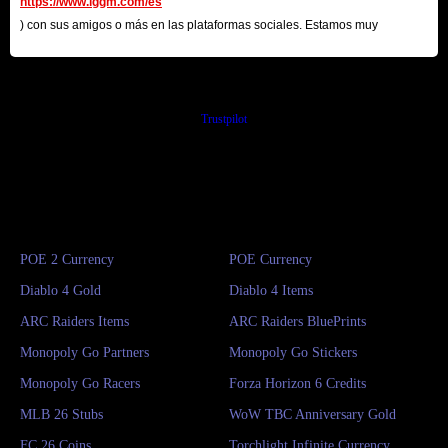
https://www.iggm.com/es
) con sus amigos o más en las plataformas sociales. Estamos muy
agradecidos por su contribución.
Trustpilot
POE 2 Currency
POE Currency
Diablo 4 Gold
Diablo 4 Items
ARC Raiders Items
ARC Raiders BluePrints
Monopoly Go Partners
Monopoly Go Stickers
Monopoly Go Racers
Forza Horizon 6 Credits
MLB 26 Stubs
WoW TBC Anniversary Gold
FC 26 Coins
Torchlight Infinite Currency