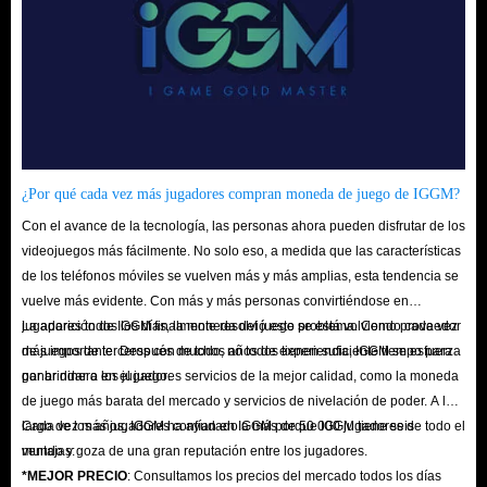
¿Por qué cada vez más jugadores compran moneda de juego de IGGM?
Con el avance de la tecnología, las personas ahora pueden disfrutar de los
videojuegos más fácilmente. No solo eso, a medida que las características
de los teléfonos móviles se vuelven más y más amplias, esta tendencia se
vuelve más evidente. Con más y más personas convirtiéndose en
jugadores todos los días, la moneda del juego se está volviendo cada vez
La aparición de IGGM finalmente resolvió este problema. Como proveedor
más importante. Después de todo, no todos tienen suficiente tiempo para
de juegos de terceros con muchos años de experiencia, IGGM se esfuerza
ganar dinero en el juego.
por brindar a los jugadores servicios de la mejor calidad, como la moneda
de juego más barata del mercado y servicios de nivelación de poder. A lo
largo de los años, IGGM ha ayudado a más de 50 000 jugadores de todo el
Cada vez más jugadores confían en IGGM porque IGGM tiene seis
mundo y goza de una gran reputación entre los jugadores.
ventajas:
*MEJOR PRECIO
: Consultamos los precios del mercado todos los días