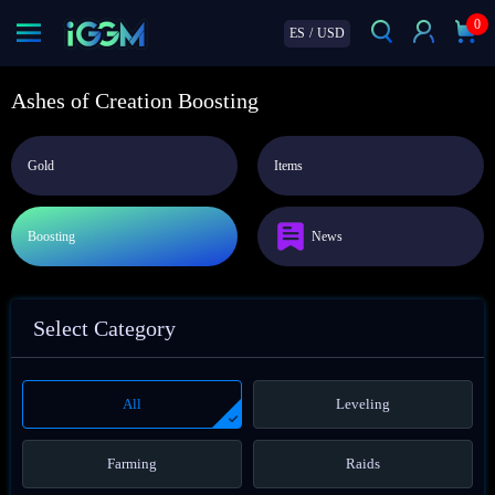
0
ES
/
USD
Ashes of Creation Boosting
Gold
Items
Boosting
News
Select Category
All
Leveling
Farming
Raids