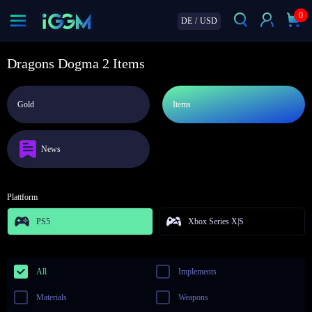
0
DE
/
USD
Dragons Dogma 2 Items
Gold
Items
News
Plattform
PS5
Xbox Series X|S
All
Implements
Materials
Weapons