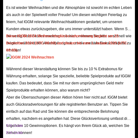
Natürlich tragen auch verschiedene Aktionen dazu bei, unsere niedrigen
Es ist wieder Weihnachten und die Atmosphäre ist sowohl im echten Leben
Preise zu halten:
als auch in der Spielwelt voller Freude! Um diesen wichtigen Feiertag zu
Als registrierter Nutzer unserer Website erreichen Sie bei der ersten
feiern, hat IGGM relevante Weihnachtsaktionen gestartet, um unseren
Registrierung den IGGM-VIP-Rang 1 und erhalten 1 % Rabatt auf jede
Kunden etwas zurückzugeben, die uns immer unterstützt haben. Wenn Sie
Bestellung. Wenn Sie uns vertrauen und weiterhin bei uns einkaufen,
mit wenig Geld Großes erreichen möchten, nehmen Sie bitte so schnell wie
Diese IGGM 2024 Weihnachtsglücksradverlosung beginnt am 23.
möglich während der Veranstaltung teil, um die meisten Einkaufsrabatte zu
Dezember 2024 (UTC-08:00) und dauert bis zum 1. Januar 2025 (UTC-
können Sie bis zum VIP-Rang 5 aufsteigen und bis zu 5 % Rabatt erhalten
erhalten!
08:00).
– so sparen Sie bei Dragon Dogma 2-Artikeln!
Außerdem können Sie dem IGGM-Partnerprogramm beitreten. Sie erhalten
Während dieser Veranstaltung können Sie bis zu 10 % Extrabonus für
einen einzigartigen Partnerlink. Indem Sie unsere Website und Dragon
Währung erhalten, solange Sie spezielle, beliebte Spielprodukte auf IGGM
Dogma 2-Artikel effektiv bewerben und Kunden über Ihren Link zu IGGM
kaufen. Das bedeutet, dass Sie mit nur dem ursprünglichen Geld mehr
leiten, um ihre Einkäufe abzuschließen, verdienen Sie Provisionen für die
Spielprodukte erhalten können, also warum nicht?
entsprechenden Bestellungen. Natürlich können Sie Ihre Provisionen auch
Aber die Überraschungen dieser Aktion hören hier nicht auf. IGGM bietet
gegen gleichwertige Artikel eintauschen, um Ihr fantastisches Abenteuer
auch Glücksradverlosungen für alle registrierten Benutzer an. Tippen Sie
einfach auf das Rad und Sie können die entsprechende Belohnung
fortzusetzen.
erhalten, nachdem es angehalten hat. Diese Glücksverlosung umfasst die
Wenn Sie IGGM bereits verfolgen, wissen Sie, dass wir an wichtigen
folgenden 10 Gewinnoptionen. Es hängt von Ihrem Glück ab, welchen Sie
3 % Code
Feiertagen wie Black Friday, Weihnachten und Ostern oft besondere
ziehen können!
5 % Code