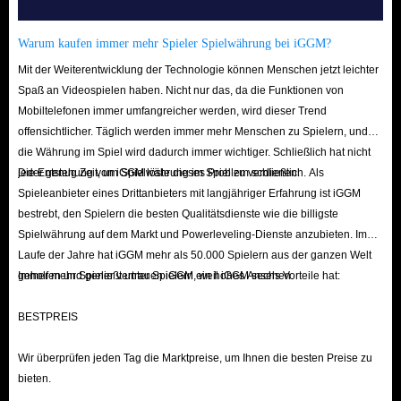
Trustpilot und Google Play sowie über 150.000 echte Nutzerbewertungen
(95 % davon sind Fünf-Sterne-Bewertungen). Diese stabile Bewertung und
Warum kaufen immer mehr Spieler Spielwährung bei iGGM?
das Nutzerfeedback zeugen von unserem hochwertigen Service. IGGM ist
Mit der Weiterentwicklung der Technologie können Menschen jetzt leichter
daher die beste Plattform, um Dragon's Dogma 2-Artikel zu kaufen!
Spaß an Videospielen haben. Nicht nur das, da die Funktionen von
F: Kann ich nach dem Kauf von Materialien hier eine
Mobiltelefonen immer umfangreicher werden, wird dieser Trend
Rückerstattung beantragen?
offensichtlicher. Täglich werden immer mehr Menschen zu Spielern, und
A: Selbstverständlich! Unabhängig davon, ob Sie die Artikel nicht mehr
die Währung im Spiel wird dadurch immer wichtiger. Schließlich hat nicht
jeder genug Zeit, um Spielwährung im Spiel zu verdienen.
Die Entstehung von iGGM löste dieses Problem schließlich. Als
benötigen oder sich die Lieferung aufgrund unvorhergesehener Umstände
Spieleanbieter eines Drittanbieters mit langjähriger Erfahrung ist iGGM
außerhalb unserer Kontrolle verzögert, können Sie jederzeit vor Abschluss
bestrebt, den Spielern die besten Qualitätsdienste wie die billigste
des Versands eine Rückerstattung beantragen. Wir hoffen, dass wir damit
Spielwährung auf dem Markt und Powerleveling-Dienste anzubieten. Im
alle verbleibenden Bedenken ausräumen können.
Laufe der Jahre hat iGGM mehr als 50.000 Spielern aus der ganzen Welt
geholfen und genießt unter Spielern ein hohes Ansehen.
Immer mehr Spieler vertrauen iGGM, weil iGGM sechs Vorteile hat:
Mit seinen zahlreichen Vorteilen ist IGGM definitiv die führende
Handelsplattform für Dragon's Dogma 2-Artikel für PS5/Xbox/PC. Kaufen
BESTPREIS
Sie hier die benötigten Materialien und begeben Sie sich mit Ihren
mächtigen Verbündeten auf eine Reise, um das geheimnisvolle Drachenmal
Wir überprüfen jeden Tag die Marktpreise, um Ihnen die besten Preise zu
zu entdecken und den ultimativen Feind zu besiegen!
bieten.