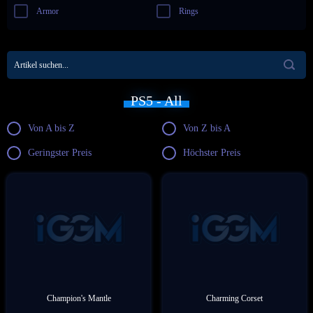
Armor
Rings
PS5 - All
Von A bis Z
Von Z bis A
Geringster Preis
Höchster Preis
Champion's Mantle
Charming Corset