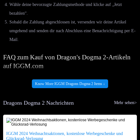
Wähle deine bevorzugte Zahlungsmethode und klicke auf „Jetzt
bezahlen“.
Sobald die Zahlung abgeschlossen ist, versenden wir deine Artikel
umgehend und senden dir nach Abschluss eine Benachrichtigung per E-
Mail.
FAQ zum Kauf von Dragon's Dogma 2-Artikeln
auf IGGM.com
F: Welche Rabatte erhalte ich beim Kauf von Dragon's Dogma II-
Know More IGGM Dragons Dogma 2 Items ↓
Artikeln auf IGGM?
A: Die günstigsten Artikel anzubieten, war schon immer einer der größten
Dragons Dogma 2 Nachrichten
Mehr sehen>
Wettbewerbsvorteile von IGGM. Unsere professionellen Mitarbeiter
beobachten Markttrends und passen die Artikelpreise täglich an, sodass du
auch ohne langes Vergleichen ganz einfach zum günstigsten Preis kaufen
kannst.
IGGM 2024 Weihnachtsaktionen, kostenlose Werbegeschenke und
Glücksrad-Verlosung