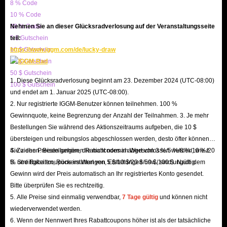
Aktionen veranstalten, um unsere Kunden für ihre Treue zu belohnen.
8 % Code
Während des Events habt ihr die Chance, einzigartige Feiertags-
10 % Code
20 % Code
Nehmen Sie an dieser Glücksradverlosung auf der Veranstaltungsseite
Rabattcodes und sogar kostenlose Verlosungen zu gewinnen. Wenn ihr das
5 $ Gutschein
teil:
seht, steigt ein und lasst euch von der festlichen Stimmung in Dragons
10 $ Gutschein
https://www.iggm.com/de/lucky-draw
Dogma II mitreißen!
20 $ Gutschein
F: Bietet IGGM eine große Auswahl an Artikeln an?
50 $ Gutschein
1. Diese Glücksradverlosung beginnt am 23. Dezember 2024 (UTC-08:00)
100 $ Gutschein
A: Auf jeden Fall! Ob ihr Werkzeuge braucht, um die gefährliche offene
und endet am 1. Januar 2025 (UTC-08:00).
Welt zu erkunden, spezielle Materialien, um hochwertige Ausrüstung für
2. Nur registrierte IGGM-Benutzer können teilnehmen. 100 %
euren Pawn-Build herzustellen oder glänzende Kosmetika, um eure
Gewinnquote, keine Begrenzung der Anzahl der Teilnahmen. 3. Je mehr
Bestellungen Sie während des Aktionszeitraums aufgeben, die 10 $
wichtigsten Verbündeten zu schmücken und sie zum schillerndsten Auftritt
übersteigen und reibungslos abgeschlossen werden, desto öfter können
auf dem Schlachtfeld zu machen – bei IGGM findet ihr alles!
Sie ziehen. Bestellungen, die nicht normal abgeschlossen werden, wie z.
4. Zu den Preisen gehören Rabattcodes im Wert von 3 %/5 %/8 %/10 %/20
IGGM arbeitet ausschließlich mit zuverlässigen Lieferanten zusammen,
B. Streitigkeiten, Rückerstattungen, Erstattungen usw., sind ungültig.
% und Rabattcoupons im Wert von 5 $/10 $/20 $/50 $/100 $. Nach dem
sodass wir immer einen ausreichenden Bestand an Dragon's Dogma 2-
Gewinn wird der Preis automatisch an Ihr registriertes Konto gesendet.
Artikeln haben. Wir können all eure Wünsche erfüllen.
Bitte überprüfen Sie es rechtzeitig.
5. Alle Preise sind einmalig verwendbar,
7 Tage gültig
und können nicht
F: Wie effizient ist die Lieferung von Dragon's Dogma II-In-Game-
wiederverwendet werden.
Artikeln durch IGGM?
6. Wenn der Nennwert Ihres Rabattcoupons höher ist als der tatsächliche