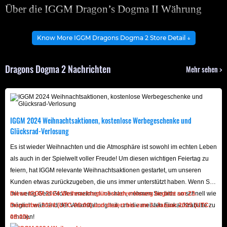
Über die IGGM Dragon’s Dogma II Währung
Dragon Dogma 2 bietet vier Hauptwährungen: Gold zum
Know More IGGM Dragons Dogma 2 Store Detail ↓
Kauf allgemeiner Ausrüstung, Wyrmslife-Kristalle zum Kauf
und zur Verbesserung drachengeschmiedeter
Dragons Dogma 2 Nachrichten
Mehr sehen >
Gegenstände, Disziplinpunkte zum Kauf und zur
Verbesserung von Fähigkeiten und Riftkristalle zum
Anheuern und Verbessern von Vasallen-Verbündeten.
Angesichts der Bedeutung von Vasallen in unserem
IGGM 2024 Weihnachtsaktionen, kostenlose Werbegeschenke und
Abenteuer sind Risskristalle die häufigste Währung in
Glücksrad-Verlosung
Dragon's Dogma 2.
Es ist wieder Weihnachten und die Atmosphäre ist sowohl im echten Leben
Wie verwendet man Risskristalle?
als auch in der Spielwelt voller Freude! Um diesen wichtigen Feiertag zu
feiern, hat IGGM relevante Weihnachtsaktionen gestartet, um unseren
Risskristalle, auch bekannt als RC, werden fast
Kunden etwas zurückzugeben, die uns immer unterstützt haben. Wenn Sie
ausschließlich für Vasallenzwecke verwendet. Sie sind die
mit wenig Geld Großes erreichen möchten, nehmen Sie bitte so schnell wie
Diese IGGM 2024 Weihnachtsglücksradverlosung beginnt am 23.
Hauptwährung, mit der das grundlegende
möglich während der Veranstaltung teil, um die meisten Einkaufsrabatte zu
Dezember 2024 (UTC-08:00) und dauert bis zum 1. Januar 2025 (UTC-
Erscheinungsbild von Arisen und seinen Hauptvasallen
erhalten!
08:00).