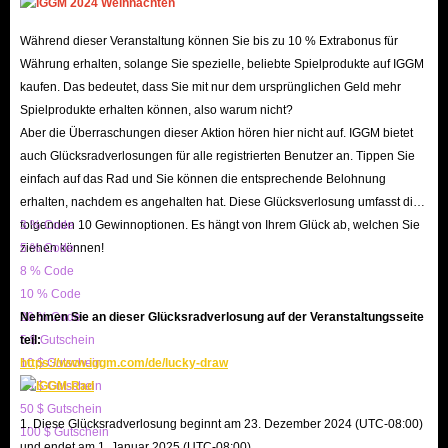
verändert wird. Die Kosten für RC sind direkt proportional
zum relativen Level. Das heißt, je näher das Level deiner
Während dieser Veranstaltung können Sie bis zu 10 % Extrabonus für
Vasallen-Verbündeten deinem ist, desto niedriger sind
Währung erhalten, solange Sie spezielle, beliebte Spielprodukte auf IGGM
ihre Anheuerungskosten. Manchmal ist die Anheuerung
kaufen. Das bedeutet, dass Sie mit nur dem ursprünglichen Geld mehr
Spielprodukte erhalten können, also warum nicht?
eines Vasallen gleichen oder niedrigeren Levels sogar
Aber die Überraschungen dieser Aktion hören hier nicht auf. IGGM bietet
kostenlos.
auch Glücksradverlosungen für alle registrierten Benutzer an. Tippen Sie
Wie verdient man mehr Risskristalle?
einfach auf das Rad und Sie können die entsprechende Belohnung
In Dragon's Dogma II gibt es mehrere Möglichkeiten,
erhalten, nachdem es angehalten hat. Diese Glücksverlosung umfasst die
folgenden 10 Gewinnoptionen. Es hängt von Ihrem Glück ab, welchen Sie
3 % Code
Risskristalle zu verdienen. Hier sind einige effektive
ziehen können!
5 % Code
Farming-Methoden, die du in Betracht ziehen kannst:
8 % Code
Deinen Hauptvasallen teilen: Du kannst Risskristalle
10 % Code
verdienen, indem du andere Spieler dazu bringst,
20 % Code
Nehmen Sie an dieser Glücksradverlosung auf der Veranstaltungsseite
5 $ Gutschein
teil:
deinen Hauptvasallen anzuheuern. Wenn du deinen
10 $ Gutschein
https://www.iggm.com/de/lucky-draw
Vasallen regelmäßig mit der besten Ausrüstung und
20 $ Gutschein
den besten Fähigkeiten ausstattest, werden andere
50 $ Gutschein
1. Diese Glücksradverlosung beginnt am 23. Dezember 2024 (UTC-08:00)
Arisen deinen Hauptvasallen anheuern, und du
100 $ Gutschein
und endet am 1. Januar 2025 (UTC-08:00).