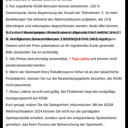
verdienst schnell RC!
2. Nur registrierte IGGM-Benutzer können teilnehmen. 100 %
Nebenquests abschließen: Für das Abschließen von
Gewinnquote, keine Begrenzung der Anzahl der Teilnahmen. 3. Je mehr
Nebenquests erhältst du außerdem Dragon Dogma 2
Bestellungen Sie während des Aktionszeitraums aufgeben, die 10 $
übersteigen und reibungslos abgeschlossen werden, desto öfter können
Rift-Kristalle. Versuche also, so viele wie möglich
Sie ziehen. Bestellungen, die nicht normal abgeschlossen werden, wie z.
4. Zu den Preisen gehören Rabattcodes im Wert von 3 %/5 %/8 %/10 %/20
abzuschließen.
B. Streitigkeiten, Rückerstattungen, Erstattungen usw., sind ungültig.
% und Rabattcoupons im Wert von 5 $/10 $/20 $/50 $/100 $. Nach dem
Interaktion mit Riftsteinen: Das Aktivieren von
Gewinn wird der Preis automatisch an Ihr registriertes Konto gesendet.
Riftsteinen und vergessenen Riftsteinen belohnt dich
Bitte überprüfen Sie es rechtzeitig.
mit großen Mengen an Dragon Dogma 2-RC. Halte
5. Alle Preise sind einmalig verwendbar,
7 Tage gültig
und können nicht
wiederverwendet werden.
Ausschau nach diesen Sehenswürdigkeiten abseits der
6. Wenn der Nennwert Ihres Rabattcoupons höher ist als der tatsächliche
ausgetretenen Pfade!
Produktpreis, müssen Sie nur die Bearbeitungsgebühr bezahlen, die IGGM
Besiege Phantom-artige Gegner: Kämpfe gegen
nicht übernimmt.
Monster bieten die Chance, durch ihre Drops viel Geld
7. Diese Lotterie ist echt und gültig. Bei Problemen liegt das endgültige
Auslegungsrecht bei IGGM.
zu verdienen. Beachte jedoch, dass Rift-Kristalle nicht
Kurz gesagt, nutzen Sie die Gelegenheit, mitzumachen. Mit der IGGM-
garantiert fallen; du musst möglicherweise eine große
Weihnachtsaktion 2024 können Sie nicht nur die günstigsten
Anzahl von Gegnern töten, um sie zu sammeln. Das
Spieleprodukte erhalten, sondern auch ein entspannteres Spielerlebnis
Sammeln von Währung fällt jedoch normalerweise mit
genießen, das Ihren Prozess der Beherrschung der Spielewelt