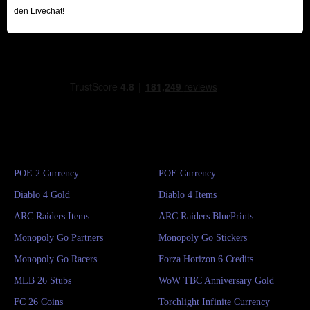
Gewicht deines Rucksacks reduzieren möchtest.
den Livechat!
Questgegenstände: Diese Gegenstände können
bestimmten NPCs gegeben werden, um Quests
voranzutreiben, oder im Inventar des Spielers
gespeichert werden, um dieselbe Funktion zu erfüllen.
Geschenke: Bestimmte Gegenstände können auch als
Geschenke an bestimmte NPCs verschenkt werden,
wodurch deren Freundschaftslevel deutlich erhöht
wird. Insbesondere wenn ein Arisen eine ausreichend
POE 2 Currency
POE Currency
hohe Freundschaftsstufe mit einem Händler-NPC hat,
kann er seltenere Waren verkaufen oder die Preise
Diablo 4 Gold
Diablo 4 Items
seiner Dienste senken.
ARC Raiders Items
ARC Raiders BluePrints
Wie sammelt man mehr In-Game-Materialien?
Monopoly Go Partners
Monopoly Go Stickers
Gegnerische Beute: Besiegte Gegner können
Monopoly Go Racers
Forza Horizon 6 Credits
Gegenstände fallen lassen. Diese Gegenstände werden
MLB 26 Stubs
WoW TBC Anniversary Gold
typischerweise zur Verbesserung von Waffen und
FC 26 Coins
Torchlight Infinite Currency