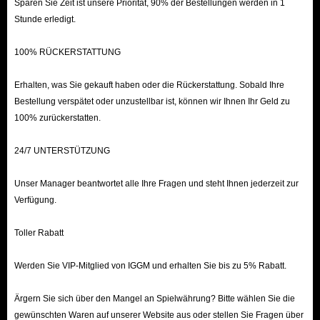
Sparen Sie Zeit ist unsere Priorität, 90% der Bestellungen werden in 1
daran hindern, weitere Gegenstände aufzunehmen.
Stunde erledigt.
Welche Arten von Gegenständen gibt es?
100% RÜCKERSTATTUNG
Spielgegenstände werden nach ihrem Zweck
kategorisiert:
Erhalten, was Sie gekauft haben oder die Rückerstattung. Sobald Ihre
Heilmittel: Dies sind grundlegende
Bestellung verspätet oder unzustellbar ist, können wir Ihnen Ihr Geld zu
100% zurückerstatten.
Verbrauchsgegenstände im Spiel, die die Anzeige des
Spielers wiederherstellen, Schwächen heilen und sogar
24/7 UNTERSTÜTZUNG
Werte vorübergehend verbessern können.
Werkzeuge: Eine Mischung aus Verbrauchs- und
Unser Manager beantwortet alle Ihre Fragen und steht Ihnen jederzeit zur
wiederverwendbaren Gegenständen, die Arisen helfen,
Verfügung.
sich in gefährlichen Gebieten zurechtzufinden.
Toller Rabatt
Materialien: Diese werden normalerweise zum
Verbessern und Herstellen anderer Gegenstände
Werden Sie VIP-Mitglied von IGGM und erhalten Sie bis zu 5% Rabatt.
verwendet, können aber auch für zusätzliche Dragon's
Ärgern Sie sich über den Mangel an Spielwährung? Bitte wählen Sie die
Dogma 2-Währung verkauft werden, wenn du das
gewünschten Waren auf unserer Website aus oder stellen Sie Fragen über