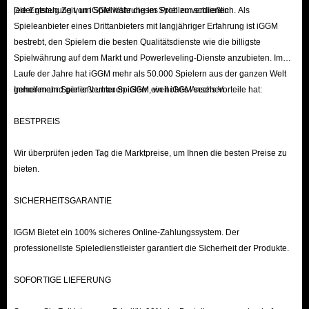
kannst sofort einen höherstufigen Bauern mieten oder
jeder genug Zeit, um Spielwährung im Spiel zu verdienen.
Die Entstehung von iGGM löste dieses Problem schließlich. Als
deinen Hauptbauern mit weiteren Dekorationen
Spieleanbieter eines Drittanbieters mit langjähriger Erfahrung ist iGGM
bestrebt, den Spielern die besten Qualitätsdienste wie die billigste
versehen.
Spielwährung auf dem Markt und Powerleveling-Dienste anzubieten. Im
Laufe der Jahre hat iGGM mehr als 50.000 Spielern aus der ganzen Welt
Günstige IGGM Dragon's Dogma II-Gegenstände
geholfen und genießt unter Spielern ein hohes Ansehen.
Immer mehr Spieler vertrauen iGGM, weil iGGM sechs Vorteile hat:
online kaufen
BESTPREIS
Verschiedene Gegenstände in Dragon Dogma 2 haben
spezifische Funktionen. Reichlich Ressourcen sind der
Wir überprüfen jeden Tag die Marktpreise, um Ihnen die besten Preise zu
bieten.
Schlüssel zur kontinuierlichen Verbesserung deiner
Bauern und zum letztendlichen Sieg über deine Gegner.
SICHERHEITSGARANTIE
Spieler sollten sich jedoch bewusst sein, dass das ständige
Anhäufen nutzloser Gegenstände keine gute Idee ist. Da
IGGM Bietet ein 100% sicheres Online-Zahlungssystem. Der
die gesamte Ausrüstung in deinem Rucksack zu deinem
professionellste Spieledienstleister garantiert die Sicherheit der Produkte.
Tragegewicht beiträgt, kann das Tragen zu vieler
SOFORTIGE LIEFERUNG
Gegenstände deinen Charakter überfordern, deine
Bewegungsgeschwindigkeit verlangsamen und dich