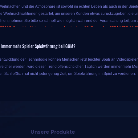
 Weihnachten und die Atmosphäre ist sowohl im echten Leben als auch in der Spielwe
e Weihnachtsaktionen gestartet, um unseren Kunden etwas zurückzugeben, die un
hten, nehmen Sie bitte so schnell wie möglich während der Veranstaltung teil, um d
024 Weihnachtsglücksradverlosung beginnt am 23. Dezember 2024 (UTC-08:00)
r Veranstaltung können Sie bis zu 10 % Extrabonus für Währung erhalten, solange
 immer mehr Spieler Spielwährung bei iGGM?
s Sie mit nur dem ursprünglichen Geld mehr Spielprodukte erhalten können, also 
aschungen dieser Aktion hören hier nicht auf. IGGM bietet auch Glücksradverlosung
rentwicklung der Technologie können Menschen jetzt leichter Spaß an Videospielen
ie können die entsprechende Belohnung erhalten, nachdem es angehalten hat. Di
eicher werden, wird dieser Trend offensichtlicher. Täglich werden immer mehr Me
n. Es hängt von Ihrem Glück ab, welchen Sie ziehen können!
r. Schließlich hat nicht jeder genug Zeit, um Spielwährung im Spiel zu verdienen.
 von iGGM löste dieses Problem schließlich. Als Spieleanbieter eines Drittanbieter
alitätsdienste wie die billigste Spielwährung auf dem Markt und Powerleveling-Di
der ganzen Welt geholfen und genießt unter Spielern ein hohes Ansehen.
ieler vertrauen iGGM, weil iGGM sechs Vorteile hat:
 dieser Glücksradverlosung auf der Veranstaltungsseite teil:
iggm.com/de/lucky-draw
Unsere Produkte