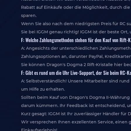
Rabatt auf Einkäufe oder die Möglichkeit, durch di
sparen.
Wenn Sie also nach dem niedrigsten Preis für RC
Sie bei IGGM genau richtig! IGGM ist der beste Or
F: Welche Zahlungsmethoden stehen für den Kauf von Rift-K
A: Angesichts der unterschiedlichen Zahlungsmeth
Zahlungsoptionen an, darunter PayPal, Kreditkarten
Sie können Dragon's Dogma 2 Rift-Kristalle hier b
F: Gibt es rund um die Uhr Live-Support, der Sie beim RC-K
A: Selbstverständlich! Unsere Mitarbeiter sind ru
um Hilfe zu erhalten.
Sollten beim Kauf von Dragon's Dogma II-Währung P
darum kümmern. Ihr Feedback ist entscheidend, um
Kurz gesagt: IGGM ist Ihr zuverlässiger Händler fü
Wir versprechen Ihnen exzellenten Service, einen 
Einkaufserlebnis!