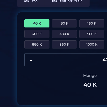
PS5
Xbox Series X|S
40 K
80 K
160 K
400 K
480 K
560 K
880 K
960 K
1000 K
-
Menge
40 K