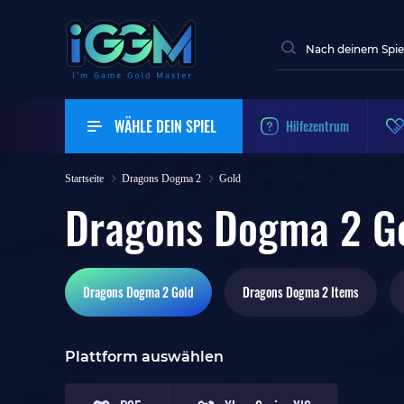
WÄHLE DEIN SPIEL
Hilfezentrum
Startseite
Dragons Dogma 2
Gold
Dragons Dogma 2 G
Dragons Dogma 2
Gold
Dragons Dogma 2
Items
Plattform auswählen