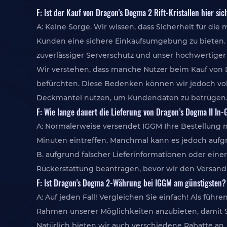
F: Ist der Kauf von Dragon's Dogma 2 Rift-Kristallen hier sic
A: Keine Sorge. Wir wissen, dass Sicherheit für die
Kunden eine sichere Einkaufsumgebung zu bieten. D
zuverlässiger Serverschutz und unser hochwertiger
Wir verstehen, dass manche Nutzer beim Kauf von 
befürchten. Diese Bedenken können wir jedoch volls
Deckmantel nutzen, um Kundendaten zu betrügen. U
F: Wie lange dauert die Lieferung von Dragon’s Dogma II I
A: Normalerweise versendet IGGM Ihre Bestellung n
Minuten eintreffen. Manchmal kann es jedoch aufg
B. aufgrund falscher Lieferinformationen oder eine
Rückerstattung beantragen, bevor wir den Versan
F: Ist Dragon's Dogma 2-Währung bei IGGM am günstigsten?
A: Auf jeden Fall! Vergleichen Sie einfach! Als führ
Rahmen unserer Möglichkeiten anzubieten, damit 
Natürlich bieten wir auch verschiedene Rabatte an,