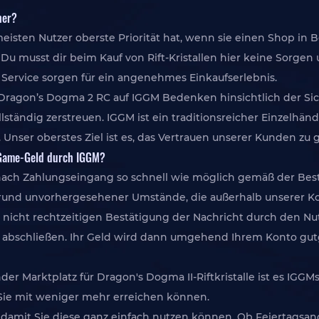
her?
 meisten Nutzer oberste Priorität hat, wenn sie einen Shop in 
u musst dir beim Kauf von Rift-Kristallen hier keine Sorge
 Service sorgen für ein angenehmes Einkaufserlebnis.
Dragon’s Dogma 2 RC auf IGGM Bedenken hinsichtlich der Si
tändig zerstreuen. IGGM ist ein traditionsreicher Einzelhänd
nser oberstes Ziel ist es, das Vertrauen unserer Kunden zu
n-Game-Geld durch IGGM?
ach Zahlungseingang so schnell wie möglich gemäß der Bestel
rund unvorhergesehener Umstände, die außerhalb unserer Kon
r nicht rechtzeitigen Bestätigung der Nachricht durch den Nut
d abschließen. Ihr Geld wird dann umgehend Ihrem Konto gut
ender Marktplatz für Dragon's Dogma II-Riftkristalle ist es IG
Sie mit weniger mehr erreichen können.
 damit Sie diese ganz einfach nutzen können. Ob Feiertagsange