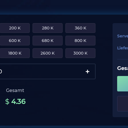
200 K
280 K
360 K
Serv
600 K
680 K
800 K
Lief
1800 K
2600 K
3000 K
Ges
+
Gesamt
$
4.36