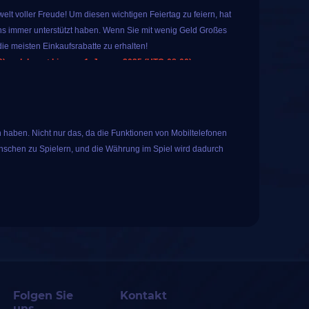
lt voller Freude! Um diesen wichtigen Feiertag zu feiern, hat
s immer unterstützt haben. Wenn Sie mit wenig Geld Großes
ie meisten Einkaufsrabatte zu erhalten!
 und dauert bis zum 1. Januar 2025 (UTC-08:00).
 Sie spezielle, beliebte Spielprodukte auf IGGM kaufen. Das
warum nicht?
en für alle registrierten Benutzer an. Tippen Sie einfach auf
 haben. Nicht nur das, da die Funktionen von Mobiltelefonen
ese Glücksverlosung umfasst die folgenden 10
nschen zu Spielern, und die Währung im Spiel wird dadurch
s mit langjähriger Erfahrung ist iGGM bestrebt, den Spielern
enste anzubieten. Im Laufe der Jahre hat iGGM mehr als 50.000
Folgen Sie
Kontakt
uns