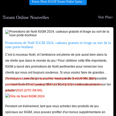
Pour le marchand, la crédibilité est le plus important, nous ferons donc tout
Know More IGGM Toram Online Spina ↓
ce que nous vous promettons, tout
Toram Spina
est absolument sûr, ce qui
ne vous causera jamais de risque.
Toram Online Nouvelles
Voir Plus>
Vous êtes invités à consulter notre service client 24/7 à tout moment, alors
venez
Acheter Spina Toram
.
Promotions de Noël IGGM 2024, cadeaux gratuits et tirage au sort de la
roue porte-bonheur
C'est à nouveau Noël, et l'ambiance est pleine de joie aussi bien dans la
vie réelle que dans le monde du jeu ! Pour célébrer cette fête importante,
IGGM a lancé des promotions de Noël pertinentes pour remercier nos
clients qui nous ont toujours soutenus. Si vous voulez faire de grandes
choses avec peu d'argent, veuillez vous joindre à nous dès que possible
Ce tirage au sort de la roue porte-bonheur de Noël IGGM 2024
pendant l'événement pour profiter du plus grand nombre de remises sur les
commence le 23 décembre 2024 (UTC-08:00) et dure jusqu'au 1er
achats !
janvier 2025 (UTC-08:00).
Pendant cet événement, tant que vous achetez des produits de jeu
spéciaux sur IGGM, vous pouvez profiter d'un bonus supplémentaire en