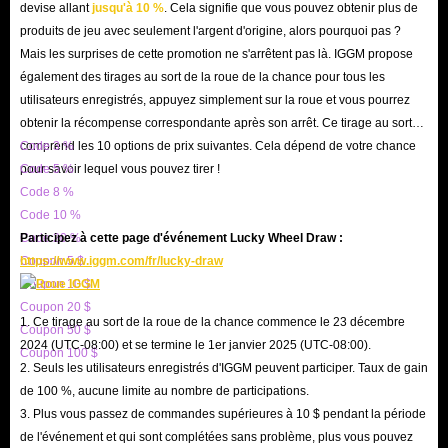
devise allant
jusqu'à 10 %
. Cela signifie que vous pouvez obtenir plus de
produits de jeu avec seulement l'argent d'origine, alors pourquoi pas ?
Mais les surprises de cette promotion ne s'arrêtent pas là. IGGM propose
également des tirages au sort de la roue de la chance pour tous les
utilisateurs enregistrés, appuyez simplement sur la roue et vous pourrez
obtenir la récompense correspondante après son arrêt. Ce tirage au sort
comprend les 10 options de prix suivantes. Cela dépend de votre chance
Code 3 %
pour savoir lequel vous pouvez tirer !
Code 5 %
Code 8 %
Code 10 %
Code 20 %
Participez à cette page d'événement Lucky Wheel Draw :
Coupon 5 $
https://www.iggm.com/fr/lucky-draw
Coupon 10 $
Coupon 20 $
1. Ce tirage au sort de la roue de la chance commence le 23 décembre
Coupon 50 $
2024 (UTC-08:00) et se termine le 1er janvier 2025 (UTC-08:00).
Coupon 100 $
2. Seuls les utilisateurs enregistrés d'IGGM peuvent participer. Taux de gain
de 100 %, aucune limite au nombre de participations.
3. Plus vous passez de commandes supérieures à 10 $ pendant la période
de l'événement et qui sont complétées sans problème, plus vous pouvez