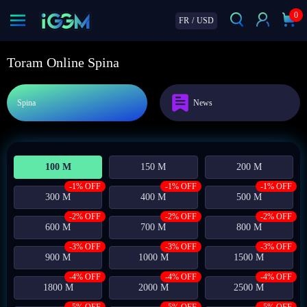
0
FR
/
USD
Toram Online Spina
Spina
News
100 M
150 M
200 M
-1% OFF
-1% OFF
-1% OFF
300 M
400 M
500 M
-2% OFF
-2% OFF
-2% OFF
600 M
700 M
800 M
-3% OFF
-3% OFF
-3% OFF
900 M
1000 M
1500 M
-4% OFF
-4% OFF
-4% OFF
1800 M
2000 M
2500 M