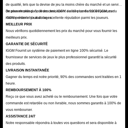
de qualité, tels que la devise de jeu la moins chère du marché et un service
de powerleveling. Au fil des ans, iGGM a aidé plus de 50000 joueurs du
De plus en plus de joueurs choisissent de faire confiance à iGGM, car
monde entier et jouit d'une excellente réputation parmi les joueurs.
iGGM présente six avantages:
MEILLEUR PRIX
Nous vérifions quotidiennement les prix du marché pour vous fournir les
meilleurs prix.
GARANTIE DE SÉCURITÉ
IGGM Fournit un système de paiement en ligne 100% sécurisé. Le
fournisseur de services de jeux le plus professionnel garantit la sécurité
des produits.
LIVRAISON INSTANTANÉE
Gagner du temps est notre priorité, 90% des commandes sont traitées en 1
heure.
REMBOURSEMENT À 100%
Reçu ce que vous avez acheté ou le remboursement. Une fois que votre
commande est retardée ou non livrable, nous sommes garantis à 100% de
vous rembourser.
ASSISTANCE 24/7
Notre responsable répondra à toutes vos questions et sera disponible à