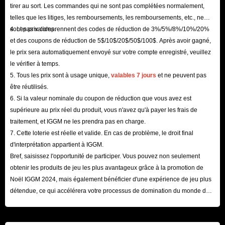
tirer au sort. Les commandes qui ne sont pas complétées normalement,
telles que les litiges, les remboursements, les remboursements, etc., ne
sont pas valides.
4. Les prix comprennent des codes de réduction de 3%/5%/8%/10%/20%
et des coupons de réduction de 5$/10$/20$/50$/100$. Après avoir gagné,
le prix sera automatiquement envoyé sur votre compte enregistré, veuillez
le vérifier à temps.
5. Tous les prix sont à usage unique,
valables 7 jours
et ne peuvent pas
être réutilisés.
6. Si la valeur nominale du coupon de réduction que vous avez est
supérieure au prix réel du produit, vous n'avez qu'à payer les frais de
traitement, et IGGM ne les prendra pas en charge.
7. Cette loterie est réelle et valide. En cas de problème, le droit final
d'interprétation appartient à IGGM.
Bref, saisissez l'opportunité de participer. Vous pouvez non seulement
obtenir les produits de jeu les plus avantageux grâce à la promotion de
Noël IGGM 2024, mais également bénéficier d'une expérience de jeu plus
détendue, ce qui accélérera votre processus de domination du monde du
jeu ! Nous attendons votre visite ici avec impatience !