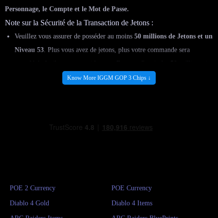
Personnage, le Compte et le Mot de Passe.
Note sur la Sécurité de la Transaction de Jetons :
Veuillez vous assurer de posséder au moins
50 millions de Jetons et un
Niveau 53
. Plus vous avez de jetons, plus votre commande sera
complétée facilement et rapidement. Essayez d'atteindre 50 millions si
possible.
Know More IGGM GOP 3 Chips ↓
Nous avons besoin de votre aide pour la connexion (login). Il existe
cinq méthodes de connexion différentes : Web, Email, FB (Facebook),
Google, Windows Live.
Veuillez
contacter notre chat en direct
après avoir passé votre
commande. Nous vous aiderons à obtenir les jetons souhaités dans
l'heure qui suit
notre connexion.
Veuillez
ne pas vous connecter
pendant la période d'ajout des jetons.
Une fois la commande terminée, veuillez
changer votre mot de passe
POE 2 Currency
POE Currency
pour garantir la sécurité de votre compte.
Diablo 4 Gold
Diablo 4 Items