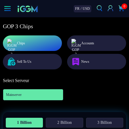
0
FR
/
USD
GOP 3 Chips
Chips
Accounts
Sell To Us
News
Select Serveur
Mainserver
1 Billion
2 Billion
3 Billion