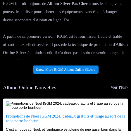
IGGM fournit toujours de
Albion Silver Pas Cher
à tous les fans, vous
pouvez les utiliser pour acheter des équipements avancés ou échanger la
devise secondaire d'Albion en ligne, l'or.
À partir de sa première version, IGGM est le fournisseur fiable et fiable
offrant un excellent service. Il possède la technique de production d'
Albion
Online Silver
à moindre coût, il n'a donc pas besoin de vendre l'argent à
un prix élevé.
Know More IGGM Albion Online Silver ↓
Acheter Albion Online Silver
sur IGGM, nous fournissons
immédiatement le bon service par un service client en ligne 24h/24 et 7j/7
Albion Online Nouvelles
Voir Plus>
pour toute question, achetez l'
AO Silver
le plus économique pour la
sécurité et bénéficiez de la livraison la plus rapide dans les 10 minutes pour
chaque commande. Fais le maintenant!
Promotions de Noël IGGM 2024, cadeaux gratuits et tirage au sort de la
roue porte-bonheur
C'est à nouveau Noël, et l'ambiance est pleine de joie aussi bien dans la