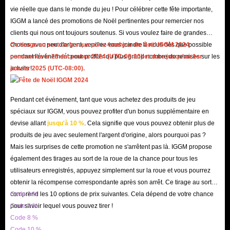
vie réelle que dans le monde du jeu ! Pour célébrer cette fête importante,
IGGM a lancé des promotions de Noël pertinentes pour remercier nos
clients qui nous ont toujours soutenus. Si vous voulez faire de grandes
choses avec peu d'argent, veuillez vous joindre à nous dès que possible
Ce tirage au sort de la roue porte-bonheur de Noël IGGM 2024
pendant l'événement pour profiter du plus grand nombre de remises sur les
commence le 23 décembre 2024 (UTC-08:00) et dure jusqu'au 1er
achats !
janvier 2025 (UTC-08:00).
Pendant cet événement, tant que vous achetez des produits de jeu
spéciaux sur IGGM, vous pouvez profiter d'un bonus supplémentaire en
devise allant
jusqu'à 10 %
. Cela signifie que vous pouvez obtenir plus de
produits de jeu avec seulement l'argent d'origine, alors pourquoi pas ?
Mais les surprises de cette promotion ne s'arrêtent pas là. IGGM propose
également des tirages au sort de la roue de la chance pour tous les
utilisateurs enregistrés, appuyez simplement sur la roue et vous pourrez
obtenir la récompense correspondante après son arrêt. Ce tirage au sort
comprend les 10 options de prix suivantes. Cela dépend de votre chance
Code 3 %
pour savoir lequel vous pouvez tirer !
Code 5 %
Code 8 %
Code 10 %