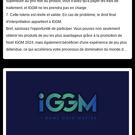
supérieure au prix réel du produit, vous n'avez qu'à payer les frais de
traitement, et IGGM ne les prendra pas en charge.
7. Cette loterie est réelle et valide. En cas de problème, le droit final
d'interprétation appartient à IGGM.
Bref, saisissez l'opportunité de participer. Vous pouvez non seulement
obtenir les produits de jeu les plus avantageux grâce à la promotion de
Noël IGGM 2024, mais également bénéficier d'une expérience de jeu plus
détendue, ce qui accélérera votre processus de domination du monde du
jeu ! Nous attendons votre visite ici avec impatience !