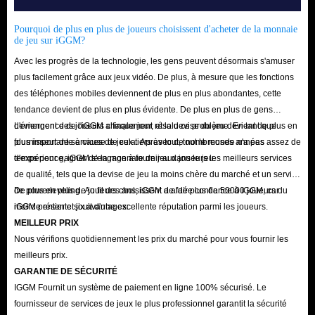
Pourquoi de plus en plus de joueurs choisissent d'acheter de la monnaie
de jeu sur iGGM?
Avec les progrès de la technologie, les gens peuvent désormais s'amuser
plus facilement grâce aux jeux vidéo. De plus, à mesure que les fonctions
des téléphones mobiles deviennent de plus en plus abondantes, cette
tendance devient de plus en plus évidente. De plus en plus de gens
deviennent des joueurs chaque jour, et la devise du jeu devient de plus en
L'émergence de l'iGGM a finalement résolu ce problème. En tant que
plus importante à cause de cela. Après tout, tout le monde n'a pas assez de
fournisseur de services de jeux tiers avec de nombreuses années
temps pour gagner de la monnaie de jeu dans le jeu.
d'expérience, iGGM s'engage à fournir aux joueurs les meilleurs services
de qualité, tels que la devise de jeu la moins chère du marché et un service
de powerleveling. Au fil des ans, iGGM a aidé plus de 50000 joueurs du
De plus en plus de joueurs choisissent de faire confiance à iGGM, car
monde entier et jouit d'une excellente réputation parmi les joueurs.
iGGM présente six avantages:
MEILLEUR PRIX
Nous vérifions quotidiennement les prix du marché pour vous fournir les
meilleurs prix.
GARANTIE DE SÉCURITÉ
IGGM Fournit un système de paiement en ligne 100% sécurisé. Le
fournisseur de services de jeux le plus professionnel garantit la sécurité