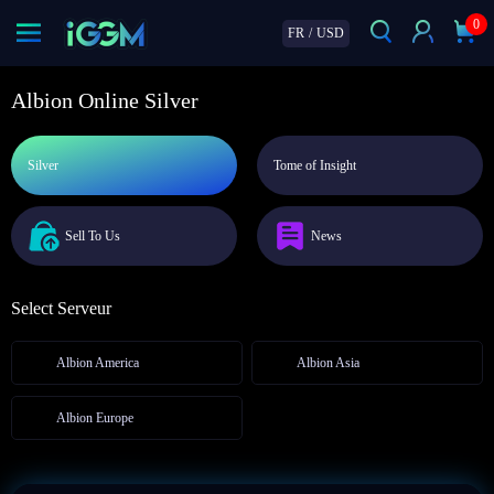
0
FR
/
USD
Albion Online Silver
Silver
Tome of Insight
Sell To Us
News
Select Serveur
Albion America
Albion Asia
Albion Europe