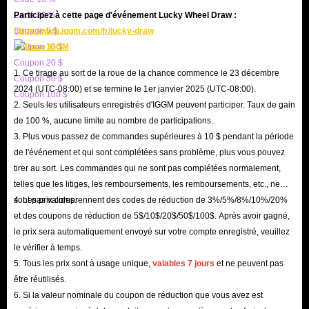
Code 20 %
Participez à cette page d'événement Lucky Wheel Draw :
Coupon 5 $
https://www.iggm.com/fr/lucky-draw
Coupon 10 $
Coupon 20 $
1. Ce tirage au sort de la roue de la chance commence le 23 décembre
Coupon 50 $
2024 (UTC-08:00) et se termine le 1er janvier 2025 (UTC-08:00).
Coupon 100 $
2. Seuls les utilisateurs enregistrés d'IGGM peuvent participer. Taux de gain
de 100 %, aucune limite au nombre de participations.
3. Plus vous passez de commandes supérieures à 10 $ pendant la période
de l'événement et qui sont complétées sans problème, plus vous pouvez
tirer au sort. Les commandes qui ne sont pas complétées normalement,
telles que les litiges, les remboursements, les remboursements, etc., ne
sont pas valides.
4. Les prix comprennent des codes de réduction de 3%/5%/8%/10%/20%
et des coupons de réduction de 5$/10$/20$/50$/100$. Après avoir gagné,
le prix sera automatiquement envoyé sur votre compte enregistré, veuillez
le vérifier à temps.
5. Tous les prix sont à usage unique,
valables 7 jours
et ne peuvent pas
être réutilisés.
6. Si la valeur nominale du coupon de réduction que vous avez est