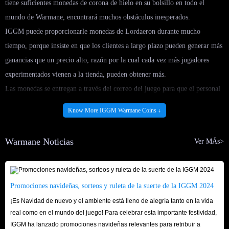
tiene suficientes monedas de corona de hielo en su bolsillo en todo el
mundo de Warmane, encontrará muchos obstáculos inesperados.
IGGM puede proporcionarle monedas de Lordaeron durante mucho
tiempo, porque insiste en que los clientes a largo plazo pueden generar más
ganancias que un precio alto, razón por la cual cada vez más jugadores
experimentados vienen a la tienda, pueden obtener más.
Las monedas se entregan a través del correo del juego para que el personal
lo haga más rápido. E IGGM recibió una calificación de satisfacción
Know More IGGM Warmane Coins ↓
general de 5.0 de más de 2000 clientes, eso se debe a que siempre tiene en
cuenta el interés de los clientes.
Warmane Noticias
Ver MÁs>
Antes de comprar, el servicio de atención al cliente 24/7 responderá todas
sus preguntas, manténgase en contacto con nosotros.
Promociones navideñas, sorteos y ruleta de la suerte de la IGGM 2024
¡Es Navidad de nuevo y el ambiente está lleno de alegría tanto en la vida
real como en el mundo del juego! Para celebrar esta importante festividad,
IGGM ha lanzado promociones navideñas relevantes para retribuir a