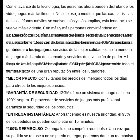
Con el avance de la tecnología, las personas ahora pueden disfrutar de los
videojuegos más fácilmente. No solo eso, a medida que las características
de los teléfonos móviles se vuelven más y más amplias, esta tendencia se
vuelve más evidente. Con más y más personas convirtiéndose en
jugadores todos los días, la moneda del juego se está volviendo cada vez
La aparición de IGGM finalmente resolvió este problema. Como proveedor
más importante. Después de todo, no todos tienen suficiente tiempo para
de juegos de terceros con muchos años de experiencia, IGGM se esfuerza
ganar dinero en el juego.
por brindar a los jugadores servicios de la mejor calidad, como la moneda
de juego más barata del mercado y servicios de nivelación de poder. A lo
largo de los años, IGGM ha ayudado a más de 50 000 jugadores de todo el
Cada vez más jugadores confían en IGGM porque IGGM tiene seis
mundo y goza de una gran reputación entre los jugadores.
ventajas:
*MEJOR PRECIO
: Consultamos los precios del mercado todos los días
para ofrecerte los mejores precios.
*GARANTÍA DE SEGURIDAD
: IGGM ofrece un sistema de pago en línea
100% seguro. El proveedor de servicios de juegos más profesional
garantiza la seguridad de los productos.
*ENTREGA INSTANTÁNEA
: Ahorrar tiempo es nuestra prioridad, el 95%
de los pedidos se pueden completar en 15 minutos.
*100% REEMBOLSO
: Obtenga lo que compró o reembolse. Una vez que
su pedido se retrase o no se pueda entregar, podemos darle un reembolso