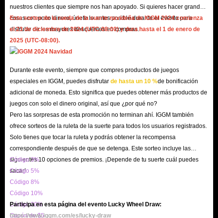
nuestros clientes que siempre nos han apoyado. Si quieres hacer grandes
cosas con poco dinero, únete lo antes posible durante el evento para
Este sorteo de la rueda de la suerte navideña de IGGM 2024 comienza
disfrutar de los mayores descuentos en compras.
el 23 de diciembre de 2024 (UTC-08:00) y dura hasta el 1 de enero de
2025 (UTC-08:00).
Durante este evento, siempre que compres productos de juegos
especiales en IGGM, puedes disfrutar
de hasta un 10 %
de bonificación
adicional de moneda. Esto significa que puedes obtener más productos de
juegos con solo el dinero original, así que ¿por qué no?
Pero las sorpresas de esta promoción no terminan ahí. IGGM también
ofrece sorteos de la ruleta de la suerte para todos los usuarios registrados.
Solo tienes que tocar la ruleta y podrás obtener la recompensa
correspondiente después de que se detenga. Este sorteo incluye las
siguientes 10 opciones de premios. ¡Depende de tu suerte cuál puedes
Código 3%
sacar!
Código 5%
Código 8%
Código 10%
Código 20%
Participa en esta página del evento Lucky Wheel Draw:
Cupón de $5
https://www.iggm.com/es/lucky-draw