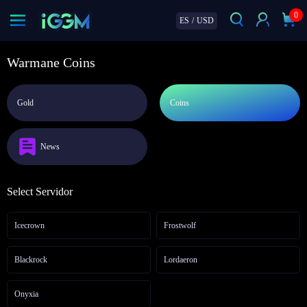
0
ES
/
USD
Warmane Coins
Gold
Coins
News
Select Servidor
Icecrown
Frostwolf
Blackrock
Lordaeron
Onyxia