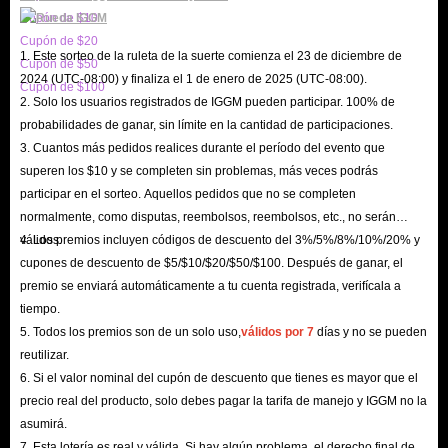
Cupón de $10
Cupón de $20
1. Este sorteo de la ruleta de la suerte comienza el 23 de diciembre de
Cupón de $50
2024 (UTC-08:00) y finaliza el 1 de enero de 2025 (UTC-08:00).
Cupón de $100
2. Solo los usuarios registrados de IGGM pueden participar. 100% de
probabilidades de ganar, sin límite en la cantidad de participaciones.
3. Cuantos más pedidos realices durante el período del evento que
superen los $10 y se completen sin problemas, más veces podrás
participar en el sorteo. Aquellos pedidos que no se completen
normalmente, como disputas, reembolsos, reembolsos, etc., no serán
válidos.
4. Los premios incluyen códigos de descuento del 3%/5%/8%/10%/20% y
cupones de descuento de $5/$10/$20/$50/$100. Después de ganar, el
premio se enviará automáticamente a tu cuenta registrada, verifícala a
tiempo.
5. Todos los premios son de un solo uso,
válidos por 7
días y no se pueden
reutilizar.
6. Si el valor nominal del cupón de descuento que tienes es mayor que el
precio real del producto, solo debes pagar la tarifa de manejo y IGGM no la
asumirá.
7. Esta lotería es real y válida. Si hay algún problema, el derecho final de