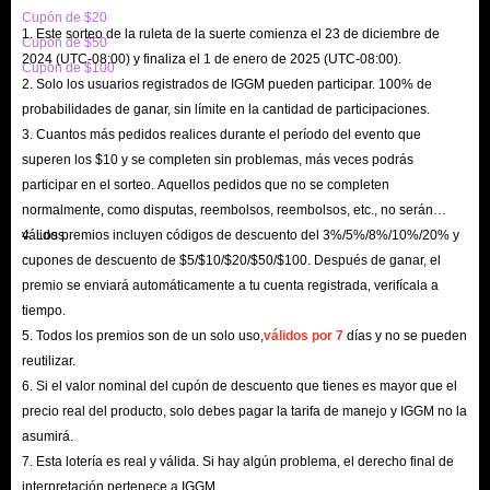
Cupón de $20
1. Este sorteo de la ruleta de la suerte comienza el 23 de diciembre de
Cupón de $50
2024 (UTC-08:00) y finaliza el 1 de enero de 2025 (UTC-08:00).
Cupón de $100
2. Solo los usuarios registrados de IGGM pueden participar. 100% de
probabilidades de ganar, sin límite en la cantidad de participaciones.
3. Cuantos más pedidos realices durante el período del evento que
superen los $10 y se completen sin problemas, más veces podrás
participar en el sorteo. Aquellos pedidos que no se completen
normalmente, como disputas, reembolsos, reembolsos, etc., no serán
válidos.
4. Los premios incluyen códigos de descuento del 3%/5%/8%/10%/20% y
cupones de descuento de $5/$10/$20/$50/$100. Después de ganar, el
premio se enviará automáticamente a tu cuenta registrada, verifícala a
tiempo.
5. Todos los premios son de un solo uso,
válidos por 7
días y no se pueden
reutilizar.
6. Si el valor nominal del cupón de descuento que tienes es mayor que el
precio real del producto, solo debes pagar la tarifa de manejo y IGGM no la
asumirá.
7. Esta lotería es real y válida. Si hay algún problema, el derecho final de
interpretación pertenece a IGGM.