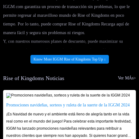
IGGM.com garantiza un proceso de transacción sin problemas, lo que le
permite regresar al maravilloso mundo de Rise of Kingdoms en poco
tiempo. Por lo tanto, puede comprar Rise of Kingdoms Recarga aquí de
manera fácil y segura sin problemas ni riesgos.
Y, con nuestros numerosos planes de descuento, puede maximizar su
presupuesto de juego y obtener más valor por su dinero. No importa qué
servicio de Rise of Kingdoms Recarga esté buscando, IGGM.com ofrece
Know More IGGM Rise of Kingdoms Top Up ↓
soluciones rentables para satisfacer sus necesidades.
Además de esto, nos dedicamos a brindar asistencia y orientación durante
Rise of Kingdoms Noticias
Ver MÁs>
todo el proceso de compra, asegurando que tenga una experiencia fluida y
satisfactoria al comprar el servicio de Rise of Kingdoms Recarga. Si tiene
preguntas sobre las diferentes opciones de recarga disponibles o necesita
Promociones navideñas, sorteos y ruleta de la suerte de la IGGM 2024
ayuda con el proceso de transacción, el equipo de servicio al cliente 24/7 de
¡Es Navidad de nuevo y el ambiente está lleno de alegría tanto en la vida
IGGM.com está listo para ayudarlo en cada paso del camino.
real como en el mundo del juego! Para celebrar esta importante festividad,
IGGM ha lanzado promociones navideñas relevantes para retribuir a
nuestros clientes que siempre nos han apoyado. Si quieres hacer grandes
En general, IGGM.com es el lugar ideal para comprar Rise of Kingdoms