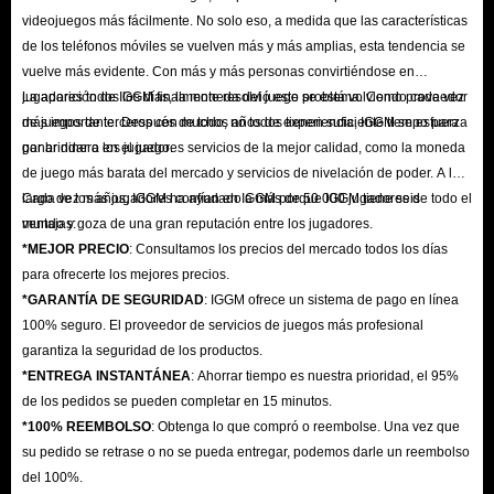
videojuegos más fácilmente. No solo eso, a medida que las características
de los teléfonos móviles se vuelven más y más amplias, esta tendencia se
vuelve más evidente. Con más y más personas convirtiéndose en
jugadores todos los días, la moneda del juego se está volviendo cada vez
La aparición de IGGM finalmente resolvió este problema. Como proveedor
más importante. Después de todo, no todos tienen suficiente tiempo para
de juegos de terceros con muchos años de experiencia, IGGM se esfuerza
ganar dinero en el juego.
por brindar a los jugadores servicios de la mejor calidad, como la moneda
de juego más barata del mercado y servicios de nivelación de poder. A lo
largo de los años, IGGM ha ayudado a más de 50 000 jugadores de todo el
Cada vez más jugadores confían en IGGM porque IGGM tiene seis
mundo y goza de una gran reputación entre los jugadores.
ventajas:
*MEJOR PRECIO
: Consultamos los precios del mercado todos los días
para ofrecerte los mejores precios.
*GARANTÍA DE SEGURIDAD
: IGGM ofrece un sistema de pago en línea
100% seguro. El proveedor de servicios de juegos más profesional
garantiza la seguridad de los productos.
*ENTREGA INSTANTÁNEA
: Ahorrar tiempo es nuestra prioridad, el 95%
de los pedidos se pueden completar en 15 minutos.
*100% REEMBOLSO
: Obtenga lo que compró o reembolse. Una vez que
su pedido se retrase o no se pueda entregar, podemos darle un reembolso
del 100%.