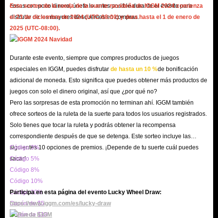
cosas con poco dinero, únete lo antes posible durante el evento para
Este sorteo de la rueda de la suerte navideña de IGGM 2024 comienza
Recarga, incluidas varias cantidades de gemas. ¡Mantenga siempre la mayor
disfrutar de los mayores descuentos en compras.
el 23 de diciembre de 2024 (UTC-08:00) y dura hasta el 1 de enero de
eficiencia de la industria!
2025 (UTC-08:00).
Durante este evento, siempre que compres productos de juegos
especiales en IGGM, puedes disfrutar
de hasta un 10 %
de bonificación
adicional de moneda. Esto significa que puedes obtener más productos de
juegos con solo el dinero original, así que ¿por qué no?
Pero las sorpresas de esta promoción no terminan ahí. IGGM también
ofrece sorteos de la ruleta de la suerte para todos los usuarios registrados.
Solo tienes que tocar la ruleta y podrás obtener la recompensa
correspondiente después de que se detenga. Este sorteo incluye las
siguientes 10 opciones de premios. ¡Depende de tu suerte cuál puedes
Código 3%
sacar!
Código 5%
Código 8%
Código 10%
Código 20%
Participa en esta página del evento Lucky Wheel Draw:
Cupón de $5
https://www.iggm.com/es/lucky-draw
Cupón de $10