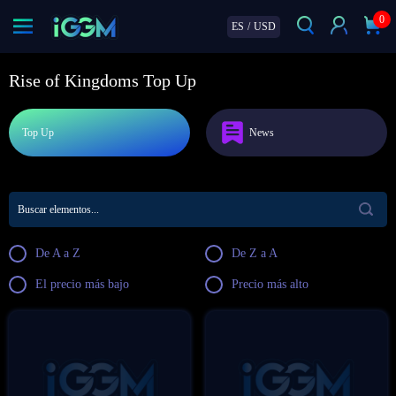
0
ES
/
USD
Rise of Kingdoms Top Up
Top Up
News
De A a Z
De Z a A
El precio más bajo
Precio más alto