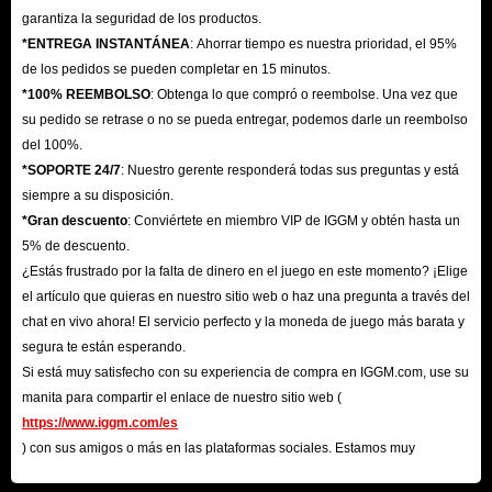
garantiza la seguridad de los productos.
*ENTREGA INSTANTÁNEA
: Ahorrar tiempo es nuestra prioridad, el 95%
de los pedidos se pueden completar en 15 minutos.
*100% REEMBOLSO
: Obtenga lo que compró o reembolse. Una vez que
su pedido se retrase o no se pueda entregar, podemos darle un reembolso
del 100%.
*SOPORTE 24/7
: Nuestro gerente responderá todas sus preguntas y está
siempre a su disposición.
*Gran descuento
: Conviértete en miembro VIP de IGGM y obtén hasta un
5% de descuento.
¿Estás frustrado por la falta de dinero en el juego en este momento? ¡Elige
el artículo que quieras en nuestro sitio web o haz una pregunta a través del
chat en vivo ahora! El servicio perfecto y la moneda de juego más barata y
segura te están esperando.
Si está muy satisfecho con su experiencia de compra en IGGM.com, use su
manita para compartir el enlace de nuestro sitio web (
https://www.iggm.com/es
) con sus amigos o más en las plataformas sociales. Estamos muy
agradecidos por su contribución.