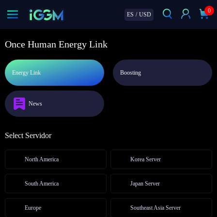
0
ES
/
USD
Once Human Energy Link
Energy Link
Boosting
News
Select Servidor
North America
Korea Server
South America
Japan Server
Europe
Southeast Asia Server