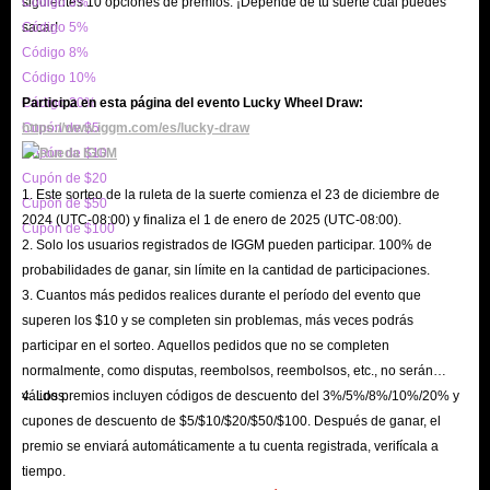
ofrecer precios competitivos de enlaces de energía, entrega ultrarrápida y
siguientes 10 opciones de premios. ¡Depende de tu suerte cuál puedes
Código 3%
sacar!
Código 5%
servicios de soporte 24 horas al día, 7 días a la semana.
Código 8%
Entrega rápida: después de realizar un pedido con éxito en IGGM.com,
Código 10%
puede comprender completamente el progreso del envío del pedido y, por
Código 20%
Participa en esta página del evento Lucky Wheel Draw:
lo general, recibe el envío completo en poco tiempo. Sentirá que gastar
Cupón de $5
https://www.iggm.com/es/lucky-draw
Cupón de $10
algo de dinero en IGGM.com puede relajarte y brindar comodidad a su
Cupón de $20
mundo de juegos.
1. Este sorteo de la ruleta de la suerte comienza el 23 de diciembre de
Cupón de $50
Precio económico: si es un nuevo usuario de IGGM.com y desea comprar
2024 (UTC-08:00) y finaliza el 1 de enero de 2025 (UTC-08:00).
Cupón de $100
2. Solo los usuarios registrados de IGGM pueden participar. 100% de
Once Human Energy Link, puede comparar el precio de venta con otros
probabilidades de ganar, sin límite en la cantidad de participaciones.
sitios web. Descubrirá que IGGM.com siempre tiene el Once Human
3. Cuantos más pedidos realices durante el período del evento que
Energy Link más barato a la venta. Y puede completar la transacción con
superen los $10 y se completen sin problemas, más veces podrás
una variedad de métodos de pago seguros, puede disfrutar plenamente de la
participar en el sorteo. Aquellos pedidos que no se completen
experiencia de compra más relajada.
normalmente, como disputas, reembolsos, reembolsos, etc., no serán
válidos.
4. Los premios incluyen códigos de descuento del 3%/5%/8%/10%/20% y
Asistencia en vivo las 24 horas, los 7 días de la semana: para brindar
cupones de descuento de $5/$10/$20/$50/$100. Después de ganar, el
servicios rápidos y convenientes a todos los jugadores de Once Human,
premio se enviará automáticamente a tu cuenta registrada, verifícala a
puede visitar nuestra ventana de chat en vivo para hacer cualquier pregunta
tiempo.