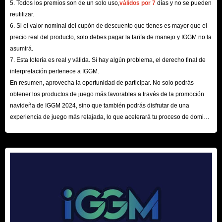
o problema sobre su compra. Nuestros operadores de chat en vivo siempre
5. Todos los premios son de un solo uso,
válidos por 7
días y no se pueden
reutilizar.
le brindan respuestas rápidas y soluciones eficientes.
6. Si el valor nominal del cupón de descuento que tienes es mayor que el
precio real del producto, solo debes pagar la tarifa de manejo y IGGM no la
En resumen, comprar Once Human Energy Link en IGGM.com es
asumirá.
definitivamente la mejor opción. No solo puede comprar el Energy Link
7. Esta lotería es real y válida. Si hay algún problema, el derecho final de
más barato y seguro, sino que también puede disfrutar del servicio de
interpretación pertenece a IGGM.
En resumen, aprovecha la oportunidad de participar. No solo podrás
compra más íntimo. ¡Así que date prisa y compra los productos que
obtener los productos de juego más favorables a través de la promoción
necesitas! ¡Estamos aquí esperándote!
navideña de IGGM 2024, sino que también podrás disfrutar de una
experiencia de juego más relajada, lo que acelerará tu proceso de dominio
del mundo de los juegos. ¡Esperamos tu visita aquí!