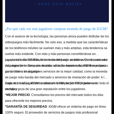
¿Por qué cada vez más jugadores compran moneda de juego de IGGM?
Con el avance de la tecnología, las personas ahora pueden disfrutar de los
videojuegos más fácilmente. No solo eso, a medida que las características
de los teléfonos móviles se vuelven más y más amplias, esta tendencia se
vuelve más evidente. Con más y más personas convirtiéndose en
jugadores todos los días, la moneda del juego se está volviendo cada vez
La aparición de IGGM finalmente resolvió este problema. Como proveedor
más importante. Después de todo, no todos tienen suficiente tiempo para
de juegos de terceros con muchos años de experiencia, IGGM se esfuerza
ganar dinero en el juego.
por brindar a los jugadores servicios de la mejor calidad, como la moneda
de juego más barata del mercado y servicios de nivelación de poder. A lo
largo de los años, IGGM ha ayudado a más de 50 000 jugadores de todo el
Cada vez más jugadores confían en IGGM porque IGGM tiene seis
mundo y goza de una gran reputación entre los jugadores.
ventajas:
*MEJOR PRECIO
: Consultamos los precios del mercado todos los días
para ofrecerte los mejores precios.
*GARANTÍA DE SEGURIDAD
: IGGM ofrece un sistema de pago en línea
100% seguro. El proveedor de servicios de juegos más profesional