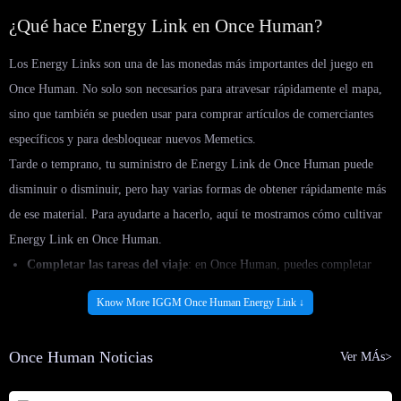
¿Qué hace Energy Link en Once Human?
Los Energy Links son una de las monedas más importantes del juego en
Once Human. No solo son necesarios para atravesar rápidamente el mapa,
sino que también se pueden usar para comprar artículos de comerciantes
específicos y para desbloquear nuevos Memetics.
Tarde o temprano, tu suministro de Energy Link de Once Human puede
disminuir o disminuir, pero hay varias formas de obtener rápidamente más
de ese material. Para ayudarte a hacerlo, aquí te mostramos cómo cultivar
Energy Link en Once Human.
Completar las tareas del viaje
: en Once Human, puedes completar
varios objetivos simples relacionados con la construcción, la
Know More IGGM Once Human Energy Link ↓
elaboración e incluso el almacenamiento de artículos para ganar
experiencia y Energy Link como recompensas.
Once Human Noticias
Ver MÁs>
Venta de artículos a vendedores
: una de las formas más fáciles de
obtener muchos enlaces de energía es vender artículos a vendedores