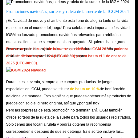
como Weber en Deadsville.
Promociones navideñas, sorteos y ruleta de la suerte de la IGGM 2024
Limpieza de silos de seguridad
: después de limpiar el silo de
¡Es Navidad de nuevo y el ambiente está lleno de alegría tanto en la vida
seguridad de Sigma, recibirás 700 enlaces de energía, un mod de
real como en el mundo del juego! Para celebrar esta importante festividad,
armadura aleatorio y una fuente de polvo estelar como recompensa.
IGGM ha lanzado promociones navideñas relevantes para retribuir a
Matar jefes
: las batallas contra jefes, como parte importante de Once
nuestros clientes que siempre nos han apoyado. Si quieres hacer grandes
Human, a menudo recompensan a los jugadores victoriosos con una
cosas con poco dinero, únete lo antes posible durante el evento para
Este sorteo de la rueda de la suerte navideña de IGGM 2024 comienza
disfrutar de los mayores descuentos en compras.
el 23 de diciembre de 2024 (UTC-08:00) y dura hasta el 1 de enero de
gran cantidad de enlaces de energía.
2025 (UTC-08:00).
Aunque los enlaces de energía son fáciles de obtener, si necesitas muchos
enlaces de energía, comenzarás a tener problemas. Por lo tanto, es mejor
Durante este evento, siempre que compres productos de juegos
que compres enlaces de energía Once Human directamente en IGGM.com.
especiales en IGGM, puedes disfrutar
de hasta un 10 %
de bonificación
adicional de moneda. Esto significa que puedes obtener más productos de
¿Por qué IGGM.com es tu primera opción para
juegos con solo el dinero original, así que ¿por qué no?
comprar enlaces de energía Once Human?
Pero las sorpresas de esta promoción no terminan ahí. IGGM también
ofrece sorteos de la ruleta de la suerte para todos los usuarios registrados.
El sitio web IGGM.com es el mejor lugar para comprar enlaces de energía
Solo tienes que tocar la ruleta y podrás obtener la recompensa
Once Human. Con años de experiencia en servicios de juegos, podemos
correspondiente después de que se detenga. Este sorteo incluye las