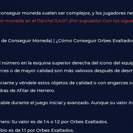
nseguir moneda suelen ser complejos, y los jugadores nece
ir moneda en el Parche 0.4.0? ¡Por supuesto! Con los sig
número en la esquina superior derecha del icono del equip
arces o de mayor calidad son más valiosos después de desm
iante y véndele estos objetos de calidad o con engarces c
ras de Afilar de Herrero.
le durante el juego inicial y avanzado. Aunque su valor i
ero: Su valor es de 1:4 o 1:2 por Orbes Exaltados.
io es de 1:1 por Orbes Exaltados.