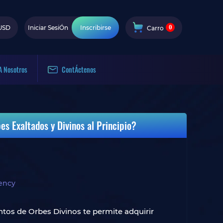
0
USD
Iniciar SesiÓn
Inscribirse
Carro
A Nosotros
ContÁctenos
s Exaltados y Divinos al Principio?
ency
entos de Orbes Divinos te permite adquirir