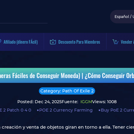
Español
/
Afiliado (dinero FÁcil)
Descuento Para Miembros
Vender 
neras Fáciles de Conseguir Moneda) | ¿Cómo Conseguir Orbe
Category: Path Of Exile 2
Posted: Dec 24, 2025
Fuente:
IGGM
Views: 1008
 2 Patch 0 4 0
POE 2 Currency Farming
Buy PoE 2 Curr
 creación y venta de objetos giran en torno a ella. Tener ci