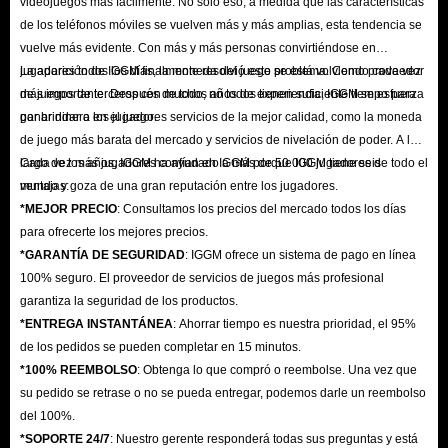
videojuegos más fácilmente. No solo eso, a medida que las características
de los teléfonos móviles se vuelven más y más amplias, esta tendencia se
vuelve más evidente. Con más y más personas convirtiéndose en
jugadores todos los días, la moneda del juego se está volviendo cada vez
La aparición de IGGM finalmente resolvió este problema. Como proveedor
más importante. Después de todo, no todos tienen suficiente tiempo para
de juegos de terceros con muchos años de experiencia, IGGM se esfuerza
ganar dinero en el juego.
por brindar a los jugadores servicios de la mejor calidad, como la moneda
de juego más barata del mercado y servicios de nivelación de poder. A lo
largo de los años, IGGM ha ayudado a más de 50 000 jugadores de todo el
Cada vez más jugadores confían en IGGM porque IGGM tiene seis
mundo y goza de una gran reputación entre los jugadores.
ventajas:
*MEJOR PRECIO
: Consultamos los precios del mercado todos los días
para ofrecerte los mejores precios.
*GARANTÍA DE SEGURIDAD
: IGGM ofrece un sistema de pago en línea
100% seguro. El proveedor de servicios de juegos más profesional
garantiza la seguridad de los productos.
*ENTREGA INSTANTÁNEA
: Ahorrar tiempo es nuestra prioridad, el 95%
de los pedidos se pueden completar en 15 minutos.
*100% REEMBOLSO
: Obtenga lo que compró o reembolse. Una vez que
su pedido se retrase o no se pueda entregar, podemos darle un reembolso
del 100%.
*SOPORTE 24/7
: Nuestro gerente responderá todas sus preguntas y está