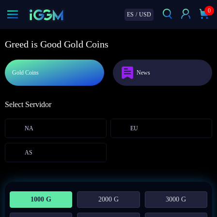
0
ES
/
USD
Greed is Good Gold Coins
Gold Coins
News
Select Servidor
NA
EU
AS
1000 G
2000 G
3000 G