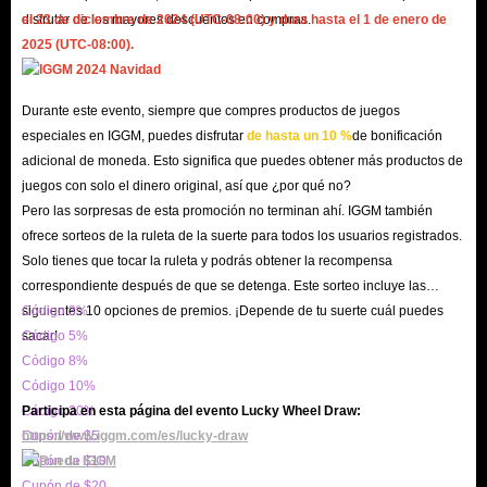
Grinding mobs: By killing various enemies such as skeletons, zombies,
disfrutar de los mayores descuentos en compras.
el 23 de diciembre de 2024 (UTC-08:00) y dura hasta el 1 de enero de
poisonous insects and even bounty hunters, you will also get a certain
2025 (UTC-08:00).
amount of Greed is Good Gold Coins.
Find treasures: There are a lot of hidden treasures in the different
Durante este evento, siempre que compres productos de juegos
dungeons. Your task is to find as many of these treasures as possible.
especiales en IGGM, puedes disfrutar
de hasta un 10 %
de bonificación
They can usually be sold for lots of Greed is Good Gold Coins.
adicional de moneda. Esto significa que puedes obtener más productos de
juegos con solo el dinero original, así que ¿por qué no?
Pero las sorpresas de esta promoción no terminan ahí. IGGM también
Although the above methods can help you obtain a certain amount of
ofrece sorteos de la ruleta de la suerte para todos los usuarios registrados.
Greed is Good Gold Coins, you may still have insufficient gold coins. At
Solo tienes que tocar la ruleta y podrás obtener la recompensa
this time, buying some directly in IGGM.com would be a wise choice. In
correspondiente después de que se detenga. Este sorteo incluye las
this way, it is convenient and fast!
siguientes 10 opciones de premios. ¡Depende de tu suerte cuál puedes
Código 3%
sacar!
Código 5%
Código 8%
What are the specific advantages of purchasing
Código 10%
Greed is Good Gold Coins at IGGM.com?
Código 20%
Participa en esta página del evento Lucky Wheel Draw:
Cupón de $5
https://www.iggm.com/es/lucky-draw
Cheap Price: In order to allow you to purchase more Greed is Good
Cupón de $10
Gold Coins with the least amount of money possible, we will frequently
Cupón de $20