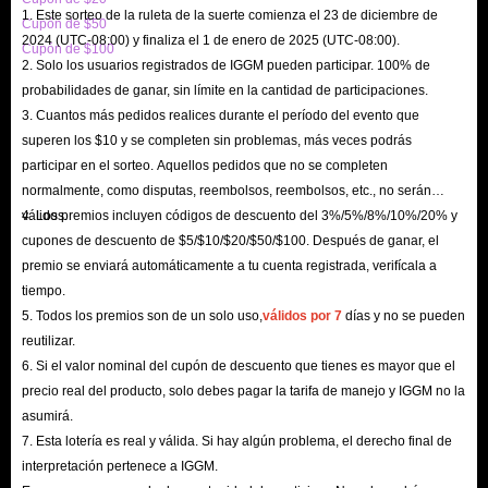
1. Este sorteo de la ruleta de la suerte comienza el 23 de diciembre de
adjust our prices. You can verify this through multiple comparisons. If
Cupón de $50
2024 (UTC-08:00) y finaliza el 1 de enero de 2025 (UTC-08:00).
Cupón de $100
you become a member of IGGM.com, you will also get an additional
2. Solo los usuarios registrados de IGGM pueden participar. 100% de
discount of up to 5%.
probabilidades de ganar, sin límite en la cantidad de participaciones.
Sufficient Supply & Fast Delivery: Our sufficient supply of Greed is
3. Cuantos más pedidos realices durante el período del evento que
superen los $10 y se completen sin problemas, más veces podrás
Good Gold Coins ensures that our delivery speed is improved. We have
participar en el sorteo. Aquellos pedidos que no se completen
sufficient gold coins for sale. No matter what quantity of gold coins
normalmente, como disputas, reembolsos, reembolsos, etc., no serán
you need, we can meet your requirements. At the same time, we will
válidos.
4. Los premios incluyen códigos de descuento del 3%/5%/8%/10%/20% y
also arrange professional personnel to deliver the goods to you as soon
cupones de descuento de $5/$10/$20/$50/$100. Después de ganar, el
premio se enviará automáticamente a tu cuenta registrada, verifícala a
as possible.
tiempo.
Safe & Reliable: IGGM.com is a legitimate website with many years of
5. Todos los premios son de un solo uso,
válidos por 7
días y no se pueden
experience and good reputation. Secondly, we support the fastest and
reutilizar.
most secure payment methods. Finally, we hold an SSL encryption
6. Si el valor nominal del cupón de descuento que tienes es mayor que el
certificate. These guarantees we provide are to protect the security of
precio real del producto, solo debes pagar la tarifa de manejo y IGGM no la
asumirá.
your personal information and account and will not leak it to any third
7. Esta lotería es real y válida. Si hay algún problema, el derecho final de
party.
interpretación pertenece a IGGM.