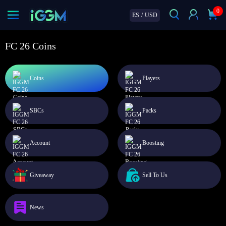
0
ES
/
USD
FC 26 Coins
Coins
Players
SBCs
Packs
Account
Boosting
Giveaway
Sell To Us
News