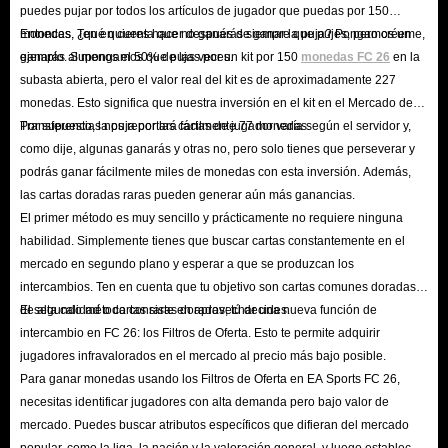
puedes pujar por todos los artículos de jugador que puedas por 150
rentables de ganar monedas de FUT 26:
monedas. Ten en cuenta que no ganarás siempre que pujes, pero créeme,
Entonces, ¿qué quieres hacer después de ganar la puja? Pongamos un
Participando en varios modos de juego como Ultimate Team, Modo
ganarás al menos el 50% de las veces.
ejemplo. Supongamos que pujas por un kit por 150
monedas FC 26
en la
subasta abierta, pero el valor real del kit es de aproximadamente 227
Carrera y Clubes Pro. Al jugar partidos, completar objetivos y alcanzar
monedas. Esto significa que nuestra inversión en el kit en el Mercado de
hitos en estos modos de juego, puedes ganar monedas de FUT 26 como
Transferencias nos reportará fácilmente 77 monedas.
Por supuesto, la puja por las cartas de jugador varía según el servidor y,
recompensa.
como dije, algunas ganarás y otras no, pero solo tienes que perseverar y
Completando desafíos y objetivos que se actualizan periódicamente en
podrás ganar fácilmente miles de monedas con esta inversión. Además,
las cartas doradas raras pueden generar aún más ganancias.
el juego. Estos desafíos pueden requerir que alcances ciertos objetivos
El primer método es muy sencillo y prácticamente no requiere ninguna
en un plazo específico o que completes tareas específicas dentro del
habilidad. Simplemente tienes que buscar cartas constantemente en el
juego. Al completarlos con éxito, puedes ganar una gran cantidad de
mercado en segundo plano y esperar a que se produzcan los
monedas.
intercambios. Ten en cuenta que tu objetivo son cartas comunes doradas
Participar en torneos y competiciones en línea también puede ser una
de alta calidad o cartas raras doradas; tú decides.
El segundo método consiste en aprovechar una nueva función de
intercambio en FC 26: los Filtros de Oferta. Esto te permite adquirir
forma lucrativa de ganar monedas FC. Si tienes un buen desempeño en
jugadores infravalorados en el mercado al precio más bajo posible.
estos eventos competitivos, puedes obtener recompensas en forma de
Para ganar monedas usando los Filtros de Oferta en EA Sports FC 26,
monedas, que luego puedes usar para obtener artículos del juego y
necesitas identificar jugadores con alta demanda pero bajo valor de
mejoras de jugador.
mercado. Puedes buscar atributos específicos que difieran del mercado
Interactuar con la comunidad del juego también puede brindar
popular, como la liga, la nación y la valoración general, y luego establecer