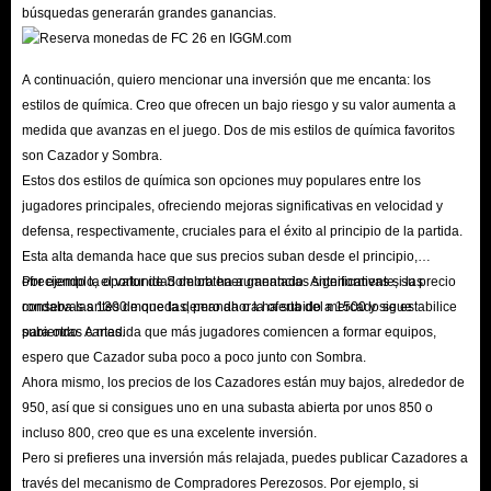
búsquedas generarán grandes ganancias.
Selecciona la cantidad de monedas que desees. También puedes ajustar
la cantidad con los botones '+' o '-'.
Añade las monedas que necesitas a tu carrito y haz clic en 'Pagar'.
A continuación, quiero mencionar una inversión que me encanta: los
estilos de química. Creo que ofrecen un bajo riesgo y su valor aumenta a
Introduce tu nombre, número de teléfono y correo electrónico.
medida que avanzas en el juego. Dos de mis estilos de química favoritos
Introduce tu correo electrónico, contraseña y códigos de seguridad de
son Cazador y Sombra.
Origin (aplicación web) según se solicite.
Estos dos estilos de química son opciones muy populares entre los
Selecciona el método de pago adecuado y los cupones disponibles, y
jugadores principales, ofreciendo mejoras significativas en velocidad y
haz clic en 'Pagar ahora'.
defensa, respectivamente, cruciales para el éxito al principio de la partida.
Esta alta demanda hace que sus precios suban desde el principio,
Notas sobre el intercambio de monedas de FIFA 26 (Imprescindible
ofreciendo la oportunidad de obtener ganancias significativas si las
Por ejemplo, el valor de Sombra ha aumentado. Anteriormente, su precio
al realizar un pedido):
conservas antes de que la demanda o la oferta del mercado se estabilice
rondaba las 1300 monedas, pero ahora ha subido a 1500 y sigue
Confirma que tu correo electrónico, contraseña y códigos de seguridad sean
para otras cartas.
subiendo. A medida que más jugadores comiencen a formar equipos,
correctos; de lo contrario, no podremos entregar tus monedas a tiempo.
espero que Cazador suba poco a poco junto con Sombra.
Ahora mismo, los precios de los Cazadores están muy bajos, alrededor de
1. Asegúrate de que tu cuenta esté disponible para usar el Mercado de
950, así que si consigues uno en una subasta abierta por unos 850 o
Transferencias en la aplicación web.
incluso 800, creo que es una excelente inversión.
2. No inicie sesión en la cuenta durante el servicio.
Pero si prefieres una inversión más relajada, puedes publicar Cazadores a
3. Asegúrese de que su lista de transferencias esté vacía y tenga al menos 5
través del mecanismo de Compradores Perezosos. Por ejemplo, si