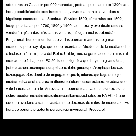
mil en su cuenta.
adquieres un Cazador por 900 monedas, podrías publicarlo por 1300 cada
hora, republicándolo constantemente, y eventualmente se venderá a
P: ¿Cómo obtener códigos de respaldo?
alguien perezoso.
Lo mismo ocurre con las Sombras. Si valen 1500, cómpralas por 1500,
R:
luego publícalas por 1700, 1800 y 1900 cada hora, y eventualmente se
Inicie sesión en su cuenta EA a través del icono de usuario en la esquina
venderán. ¡Cuantas más cartas vendas, más ganancias obtendrás!
superior derecha.
En general, hemos mencionado varias buenas maneras de ganar
monedas, pero hay algo que debo recordarte. Alrededor de la medianoche
Si regresa a la página principal, haga clic en el icono de nuevo.
o incluso la 1 a. m., hora del Reino Unido, mucha gente acude en masa al
Seleccione la configuración de la cuenta.
mercado de fichajes de FC 26, lo que significa que hay una gran oferta,
Haga clic en 'Seguridad'.
pero también una importante afluencia de monedas. Así que, si buscas
Si buscas una inversión completamente segura, opera en horarios
Allí encontrará la sección de códigos de respaldo, donde deberá hacer
fichar jugadores de alto valor para tu equipo, no creo que sea el mejor
razonables. Si el precio de un jugador que te interesa es bajo a
clic en 'Ver'.
momento, ya que la mayoría de los jugadores están sobrevalorados.
medianoche y sube aproximadamente 20 minutos después, significa que
vale la pena adquirirlo. Aprovecha la oportunidad, ya que los precios de
Es posible que reciba un código de verificación por correo electrónico.
estos jugadores populares suben constantemente.
¡Estos son los métodos de inversión efectivos actuales en EA FC 26 que
Este código aún no es correcto. Sin embargo, lo necesita para ver los
pueden ayudarte a ganar rápidamente decenas de miles de monedas! ¡Es
demás códigos de respaldo.
hora de poner a prueba tu perspicacia inversora! ¡Pruébalo!
Por lo tanto, es crucial que realice este paso antes del lanzamiento de la
aplicación web; de lo contrario, podría volver a encontrarse con el
mismo problema.