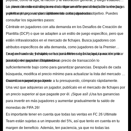
un precio de intercambio inmediato ligeramente por debajo de la media y
La clave de esta estrategia es encontrar un diferencial rentable entre pujas
oportunidades para ganar monedas FC 26. Esto puede incluir participar
repetir este proceso para obtener las cartas deseadas.
y ofertas y luego vender rápidamente a los jugadores objetivo. Puedes
en eventos de la comunidad, interactuar con otros jugadores y
consultar los siguientes pasos:
aprovechar promociones y ofertas especiales que pueden recompensarte
Céntrate en jugadores con alta demanda en los Desafíos de Creación de
con monedas.
Plantilla (DCP) o que se adapten a un estilo de juego específico, pero que
estén infravalorados en el mercado de fichajes. Busca jugadores con
Por último, otra opción para quienes desean adquirir monedas
atributos específicos de alta demanda, como jugadores de la Premier
adicionales rápidamente es comprar monedas FC 26 dentro del juego a
League francesa, y establece tus parámetros de búsqueda para encontrar
En el mercado de fichajes, selecciona filtros según la liga, la nación y la
través de nosotros. Esto permite a los jugadores intercambiar moneda
las mejores opciones disponibles.
posición del jugador. Establece un precio de transacción lo
real por monedas FIFA 26 para la venta, que luego pueden usarse para
suficientemente bajo como para garantizar ganancias. Después de cada
mejorar su experiencia en el juego.
búsqueda, modifica el precio mínimo para actualizar la lista del mercado y
encontrar nuevos jugadores.
Cuando un jugador se ajuste a tu presupuesto, cómpralo rápidamente.
Una vez que adquieras un jugador, publícalo en el mercado de fichajes por
Preguntas frecuentes sobre la compra de monedas
un precio superior al que pagaste por él. ¡Sigue así! ¡Usa tus ganancias
de EA FC 26 en IGGM.com
para invertir en más jugadores y aumentar gradualmente tu saldo de
monedas de FIFA 26!
P: ¿Cómo comprar monedas de FC 26 en IGGM?
Es importante tener en cuenta que todas las ventas en FC 26 Ultimate
R: Puedes comprar monedas siguiendo estos pasos:
Team están sujetas a un impuesto del 5%, así que tenlo en cuenta en tu
Selecciona tu plataforma: PS/XBOX/PC.
margen de beneficio. Además, ten paciencia, ya que no todas las