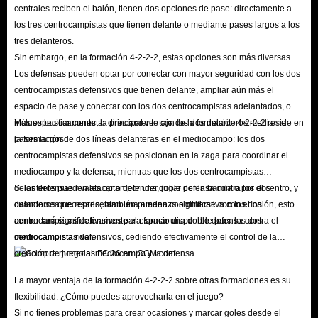
PlayStation 5, Xbox Series X/S y PC se consideran de la misma
centrales reciben el balón, tienen dos opciones de pase: directamente a
los tres centrocampistas que tienen delante o mediante pases largos a los
generación. Sin embargo, Switch es una excepción, por lo que los
tres delanteros.
jugadores de Nintendo Switch solo pueden jugar entre sí.
Sin embargo, en la formación 4-2-2-2, estas opciones son más diversas.
P: ¿Quiénes son las estrellas de portada de FIFA 26?
Los defensas pueden optar por conectar con mayor seguridad con los dos
R: La estrella del Real Madrid, Jude Bellingham, y el delantero del Bayern
centrocampistas defensivos que tienen delante, ampliar aún más el
espacio de pase y conectar con los dos centrocampistas adelantados, o
de Múnich, Jamal Musiala, son las estrellas de portada de FC 26 Standard,
incluso buscar conectar directamente con los dos delanteros mediante
Más específicamente, la principal ventaja de la formación 4-2-2-2 reside en
ambos lanzados al estrellato mundial del fútbol.
pases largos.
la formación de dos líneas delanteras en el mediocampo: los dos
Zlatan Ibrahimovic aparece en la portada de la Ultimate Edition. El
centrocampistas defensivos se posicionan en la zaga para coordinar el
jugador, ahora retirado, es conocido por su larga y legendaria carrera,
mediocampo y la defensa, mientras que los dos centrocampistas
representando a la selección nacional de Suecia con 122 partidos
delanteros pueden atacar o defender, jugar por la banda o por el centro, y
Si los defensas rivales optan por una doble defensa contra los dos
cuando sea necesario, también pueden coordinarse con los dos
delanteros que representan una amenaza significativa con el balón, esto
internacionales y 62 goles, lo que lo convierte en el máximo goleador
centrocampistas defensivos para formar una doble defensa contra el
aumentará significativamente el espacio disponible para los dos
histórico del equipo.
mediocampista rival.
centrocampistas defensivos, cediendo efectivamente el control de la
P: ¿Qué cambios se han realizado en los modos de juego de FC 26?
creación de juego al mediocampo y la defensa.
R: Por primera vez, FC ha dividido los modos de juego en dos
La mayor ventaja de la formación 4-2-2-2 sobre otras formaciones es su
preconfiguraciones: Competitivo y Auténtico. El modo Competitivo está
flexibilidad. ¿Cómo puedes aprovecharla en el juego?
diseñado específicamente para jugar en línea, con pases más rápidos y
Si no tienes problemas para crear ocasiones y marcar goles desde el