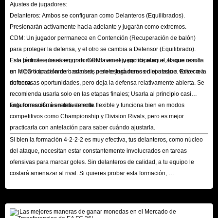
Ajustes de jugadores:
ejemplo, de PlayStation a PlayStation o de Xbox a Xbox), lo que permite
Delanteros: Ambos se configuran como Delanteros (Equilibrados).
que tanto el titular de la cuenta principal como sus amigos accedan al
Presionarán activamente hacia adelante y jugarán como extremos.
juego. Sin embargo, asegúrate de consultar las normas específicas para
CDM: Un jugador permanece en Contención (Recuperación de balón)
compartir juegos en cada plataforma (PlayStation, Xbox, Switch), ya que
para proteger la defensa, y el otro se cambia a Defensor (Equilibrado).
pueden variar.
Esto permite que el segundo CDM avance y participe en el ataque como
Esta táctica se basa en gran medida en el juego de ataque, lo que resulta
un MCO o un delantero sombra, pero estará menos dispuesto a volver a la
en la participación de hasta seis o siete jugadores en el ataque. Esto crea
defensa.
numerosas oportunidades, pero deja la defensa relativamente abierta. Se
Preguntas frecuentes sobre las monedas de EA
recomienda usarla solo en las etapas finales; Usarla al principio casi
Sports FC 26
seguro resultará en una derrota.
Esta formación es relativamente flexible y funciona bien en modos
competitivos como Championship y Division Rivals, pero es mejor
P: ¿Qué son las monedas de FC 26?
practicarla con antelación para saber cuándo ajustarla.
R: Con la misma función que las monedas de FC 25, con la llegada de FC
Si bien la formación 4-2-2-2 es muy efectiva, tus delanteros, como núcleo
26, la moneda del juego también se llamará 'Monedas FC 26'. Si aún juegas
del ataque, necesitan estar constantemente involucrados en tareas
ofensivas para marcar goles. Sin delanteros de calidad, a tu equipo le
a FIFA, puedes convertir esta moneda en monedas de FIFA 26 o de FUT
costará amenazar al rival. Si quieres probar esta formación,
26, según tus preferencias.
puedes comprar jugadores baratos de EA FIFA 26 en IGGM.com
para
P: ¿Qué hacen las monedas de EA FC 26?
corregir las deficiencias de tu equipo.
R: Solo ha cambiado el nombre del juego, de FC 25 a FC 26. La función
de las monedas sigue siendo la misma.