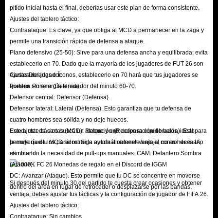
controles directos, lo que lo hace ideal para los modos Ultimate Team y
pitido inicial hasta el final, deberías usar este plan de forma consistente.
Ajustes del tablero táctico:
Clubes.
Contraataque: Es clave, ya que obliga al MCD a permanecer en la zaga y
El modo Auténtico, diseñado para jugar sin conexión y el modo Carrera,
permite una transición rápida de defensa a ataque.
prioriza el realismo, presentando una variedad de tácticas, duelos realistas y
Plano defensivo (25-50): Sirve para una defensa ancha y equilibrada; evita
defensas que mantienen su forma con total fidelidad. El resultado es una
establecerlo en 70. Dado que la mayoría de los jugadores de FUT 26 son
experiencia personalizada tanto para jugadores ocasionales como para
Cartas Doradas o Íconos, establecerlo en 70 hará que tus jugadores se
Ajustes del jugador:
queden sin energía alrededor del minuto 60-70.
Portero: Portero (Defensa).
jugadores de simulación.
Defensor central: Defensor (Defensa).
P: ¿Cómo ha mejorado FUT 26 en comparación con FC 25?
Defensor lateral: Lateral (Defensa). Esto garantiza que tu defensa de
R: Los desarrolladores incorporaron las opiniones de la comunidad al
cuatro hombres sea sólida y no deje huecos.
implementar estas mejoras basadas en FC 25, ajustando mecánicas de juego
Conductor de cartas (MCD): Retención (Recuperación de balón). Esto
Este ajuste básico busca un ataque y una defensa equilibrados, ideal para
clave en FC 26. Entre ellas, se han mejorado los regates y los pases, y el
permite que tu MCD se retraiga automáticamente bajo el control de la IA,
la mayoría de los partidos. Si te ayuda a obtener ventaja, no es necesario
eliminando la necesidad de pull-ups manuales. CAM: Delantero Sombra
cambiarlo.
posicionamiento y el movimiento de la IA ahora son más sensibles.
(Ataque).
Además, se han añadido al juego nuevos arquetipos inspirados en leyendas
DC: Avanzar (Ataque). Esto permite que tu DC se concentre en moverse
del fútbol. Estos arquetipos se pueden aplicar en clubes y carreras, lo que
Si después del minuto 30 del partido te cuesta crear ocasiones y obtener
dentro del área en lugar de retroceder o desplazarse por las bandas.
ventaja, debes ajustar tus tácticas y la configuración de jugador de FIFA 26.
permite ajustar y entrenar a los jugadores de diferentes maneras.
Ajustes del tablero táctico:
En cuanto al enfoque de FC 26: el modo Football Ultimate Team, se ha
Contraataque: Sin cambios