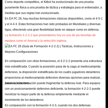
Como deporte competitivo, el fútbol ha evolucionado de una prueba
jugadores que compren la Edición Ultimate tendrán acceso anticipado el 19
puramente física a una prueba de táctica y estrategia para el entrenador, a
de septiembre.
medida que sus reglas han evolucionado.
P: ¿Cuánto cuesta EA FC 26?
En EA FC 26, hay muchas formaciones clásicas disponibles, como el 4-5-1
R: Como en años anteriores, FIFA 26 estará disponible en dos ediciones:
y el 4-4-3. Estas formaciones han sido probadas en Mundiales y diversas
ligas, ofreciendo una gran flexibilidad tanto en ataque como en defensa.
Estándar y Ultimate.
La formación 4-2-2-2 que presentamos hoy es una de las favoritas de
La Edición Estándar incluye el juego y artículos para diferentes modos de
equipos como el Arsenal y la selección inglesa.
juego. Reservar la Edición Ultimate incluye todas las bonificaciones de la
Edición Estándar, además de artículos de jugador adicionales, 6000 Puntos
FC y hasta siete días de acceso anticipado. La Edición Estándar tiene un
En comparación con otras formaciones, el 4-2-2-2 presenta una estructura
precio de 69,99 $/69,99 £, mientras que la Edición Ultimate tiene un
más estratificada. Cuando la posesión pasa de la zaga al mediocampista
precio de 99,99 $/99,99 £.
defensivo, la disposición estratificada de los cuatro jugadores delanteros
P: ¿EA Sports FC 26 es compatible con el juego multiplataforma?
proporciona al mediocampista defensivo diversas opciones para realizar
pases adicionales.
Además, esta formación puede fragmentar la defensa rival. Para equipos
R: Sí. El juego multiplataforma de FC 26 permite a los jugadores competir
con un posicionamiento defensivo deficiente, la formación 4-2-2-2 puede
entre sí en diferentes plataformas, lo que permite jugar con otros jugadores
movilizar la mayor parte de la defensa simplemente mediante el
de la misma generación, pero en plataformas diferentes. Esto significa que
movimiento de los delanteros.
los jugadores de PlayStation 4 pueden jugar con jugadores de Xbox One.
En comparación con la formación 4-3-3, cuando los dos defensas