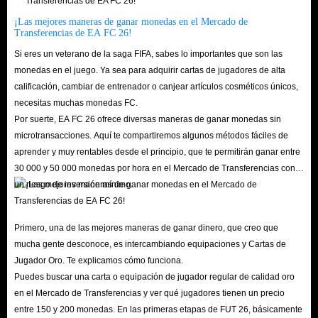
Las monedas de FC 26 funcionan como moneda virtual dentro del juego.
¡Las mejores maneras de ganar monedas en el Mercado de
Transferencias de EA FC 26!
Los jugadores pueden usarlas para comprar artículos como paquetes de
Si eres un veterano de la saga FIFA, sabes lo importantes que son las
jugador, consumibles y otros bienes virtuales que mejoran su experiencia de
monedas en el juego. Ya sea para adquirir cartas de jugadores de alta
juego.
calificación, cambiar de entrenador o canjear artículos cosméticos únicos,
Además, las monedas de EA Sports FC 26 también se pueden usar para
necesitas muchas monedas FC.
participar en eventos especiales, torneos o desafíos dentro del juego, lo que
Por suerte, EA FC 26 ofrece diversas maneras de ganar monedas sin
microtransacciones. Aquí te compartiremos algunos métodos fáciles de
brinda a los jugadores la oportunidad de ganar recompensas y progresar.
aprender y muy rentables desde el principio, que te permitirán ganar entre
Las monedas añaden un elemento de estrategia y facilitan la toma de
30 000 y 50 000 monedas por hora en el Mercado de Transferencias con
decisiones a los jugadores, ya que administran sus recursos y toman
un riesgo de inversión mínimo.
decisiones sobre cómo utilizarlas mejor.
En general, las monedas de FIFA 26 juegan un papel crucial en la
Primero, una de las mejores maneras de ganar dinero, que creo que
experiencia de juego, ofreciendo a los jugadores un medio para acceder a
mucha gente desconoce, es intercambiando equipaciones y Cartas de
contenido exclusivo y personalizar su experiencia de juego.
Jugador Oro. Te explicamos cómo funciona.
P: ¿Cómo conseguir monedas de FUT 26 en el juego?
Puedes buscar una carta o equipación de jugador regular de calidad oro
en el Mercado de Transferencias y ver qué jugadores tienen un precio
R: Si te estás iniciando en FC 26 y buscas construir un Ultimate Team
entre 150 y 200 monedas. En las primeras etapas de FUT 26, básicamente
competitivo, tener suficientes monedas es clave. Aquí tienes algunas formas