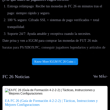
Entrega relámpago: Recibe tus monedas de FC 26 en minutos tras el
pago: siempre rápido y seguro.
100 % seguro: Cifrado SSL + sistemas de pago verificados = total
tranquilidad.
Soporte 24/7: Ayuda amable y receptiva cuando la necesites.
Date prisa y ven a IGGM para comprar las monedas de FUT 26 más
baratas para PS/XBOX/PC, conseguir jugadores legendarios y artículos de
jugador raros para mejorar tu porcentaje de victorias en los partidos
semanales. Con solo unos toques, puedes conseguir un montón de monedas.
Know More IGGM FC 26 Coins ↓
¡Olvídate de las largas esperas y el grindeo!
FC 26 Noticias
Ver MÁs>
Preguntas frecuentes sobre EA FC 26
P: ¿Cuándo se lanza FC 26?
R: EA Sports FC 26 se lanzará el 26 de septiembre para PC, PS4, PS5,
EA FC 26 (Guía de Formación 4-2-2-2) | Tácticas, Instrucciones y
Mejores Configuraciones
Xbox One, Xbox Series X|S, Nintendo Switch y Nintendo Switch 2. Los