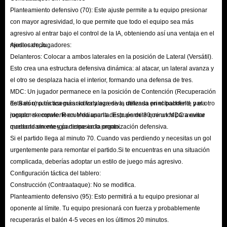
mejorado la experiencia de los modos Rivales y Campeones, y también se
Planteamiento defensivo (70): Este ajuste permite a tu equipo presionar
han introducido Torneos y Eventos en Vivo.
con mayor agresividad, lo que permite que todo el equipo sea más
P: ¿Es FC 26 lo mismo que FIFA 26?
agresivo al entrar bajo el control de la IA, obteniendo así una ventaja en el
mediocampo.
Ajustes de Jugadores:
R: Sí. Dado que EA Sports y FIFA no llegaron a un acuerdo sobre las
Delanteros: Colocar a ambos laterales en la posición de Lateral (Versátil).
nuevas tarifas de licencia después de FIFA 23, su colaboración ha
Esto crea una estructura defensiva dinámica: al atacar, un lateral avanza y
finalizado. EA Sports creó una nueva marca, EA Sports FC, para continuar
el otro se desplaza hacia el interior, formando una defensa de tres.
con su popular saga de videojuegos de fútbol FIFA. Si bien la marca FIFA
MDC: Un jugador permanece en la posición de Contención (Recuperación
de Balón) para asegurar la fortaleza de la defensa en el backfield, y el otro
Esta es una táctica más activa y agresiva, utilizada principalmente para
ya no está presente en el juego y el nombre ha cambiado, la experiencia
jugador se convierte en Mediapunta. Esto permite que un MDC avance
romper el empate. Recuerda usarla después de 30 minutos para evitar
principal se mantiene prácticamente sin cambios, y FC 26 seguirá
moderadamente y participe en la organización defensiva.
quedarte sin energía demasiado pronto.
ofreciendo la misma experiencia de juego de fútbol.
Si el partido llega al minuto 70. Cuando vas perdiendo y necesitas un gol
P: ¿Se puede compartir el juego de FC 26? ¿Cómo funciona?
urgentemente para remontar el partido.Si te encuentras en una situación
complicada, deberías adoptar un estilo de juego más agresivo.
R: Sí. EA Sports FC 26 se puede compartir en PS4/5, Xbox Series X|S,
Configuración táctica del tablero:
Xbox One y Switch 2. Sin embargo, debido a ciertas limitaciones, esta
Construcción (Contraataque): No se modifica.
función no es compatible con PC.
Planteamiento defensivo (95): Esto permitirá a tu equipo presionar al
El uso compartido de juegos se utiliza principalmente para juegos digitales.
oponente al límite. Tu equipo presionará con fuerza y ​​probablemente
Los jugadores suelen compartir entre consolas de la misma serie (por
recuperarás el balón 4-5 veces en los últimos 20 minutos.