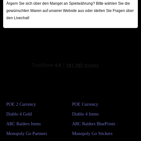
Ärgern Sie sich über den Mangel an Spielwährung? Bitte wählen Sie die
gewünschten Waren auf unserer Website aus oder stellen Sie Fragen über
den Livechat!
POE 2 Currency
POE Currency
Diablo 4 Gold
Diablo 4 Items
ARC Raiders Items
ARC Raiders BluePrints
Monopoly Go Partners
Monopoly Go Stickers