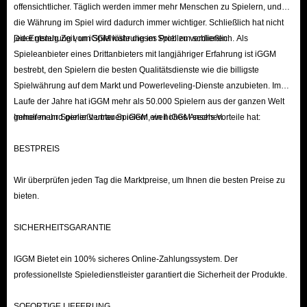
offensichtlicher. Täglich werden immer mehr Menschen zu Spielern, und
die Währung im Spiel wird dadurch immer wichtiger. Schließlich hat nicht
jeder genug Zeit, um Spielwährung im Spiel zu verdienen.
Die Entstehung von iGGM löste dieses Problem schließlich. Als
Spieleanbieter eines Drittanbieters mit langjähriger Erfahrung ist iGGM
bestrebt, den Spielern die besten Qualitätsdienste wie die billigste
Spielwährung auf dem Markt und Powerleveling-Dienste anzubieten. Im
Laufe der Jahre hat iGGM mehr als 50.000 Spielern aus der ganzen Welt
geholfen und genießt unter Spielern ein hohes Ansehen.
Immer mehr Spieler vertrauen iGGM, weil iGGM sechs Vorteile hat:
BESTPREIS
Wir überprüfen jeden Tag die Marktpreise, um Ihnen die besten Preise zu
bieten.
SICHERHEITSGARANTIE
IGGM Bietet ein 100% sicheres Online-Zahlungssystem. Der
professionellste Spieledienstleister garantiert die Sicherheit der Produkte.
SOFORTIGE LIEFERUNG