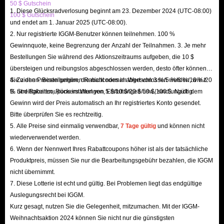
zum Verkauf zu bekommen.
50 $ Gutschein
1. Diese Glücksradverlosung beginnt am 23. Dezember 2024 (UTC-08:00)
100 $ Gutschein
2. Live-Support rund um die Uhr und kostenlose nützliche Anleitungen
und endet am 1. Januar 2025 (UTC-08:00).
Wenn Sie Probleme beim Kauf von Wild Hearts Kemono Orbs haben,
2. Nur registrierte IGGM-Benutzer können teilnehmen. 100 %
wenden Sie sich bitte per Live-Chat an uns. Wir sind rund um die Uhr
Gewinnquote, keine Begrenzung der Anzahl der Teilnahmen. 3. Je mehr
Bestellungen Sie während des Aktionszeitraums aufgeben, die 10 $
online und antworten sofort.
übersteigen und reibungslos abgeschlossen werden, desto öfter können
Sie können auch dem Nachrichtenbereich von IGGM folgen, um weitere
Sie ziehen. Bestellungen, die nicht normal abgeschlossen werden, wie z.
4. Zu den Preisen gehören Rabattcodes im Wert von 3 %/5 %/8 %/10 %/20
Anekdoten oder Anleitungen oder Updates zu Wild Hearts zu erhalten.
B. Streitigkeiten, Rückerstattungen, Erstattungen usw., sind ungültig.
% und Rabattcoupons im Wert von 5 $/10 $/20 $/50 $/100 $. Nach dem
Wenn Sie das Gefühl haben, dass die Erfahrung beim Kauf von Wild
Gewinn wird der Preis automatisch an Ihr registriertes Konto gesendet.
Bitte überprüfen Sie es rechtzeitig.
Hearts Kemono Orbs auf IGGM.com schlecht ist, geben Sie uns bitte auch
5. Alle Preise sind einmalig verwendbar,
7 Tage gültig
und können nicht
Feedback, wir versprechen, beim nächsten Service einen perfekten Job zu
wiederverwendet werden.
machen und Sie zufrieden zu stellen!
6. Wenn der Nennwert Ihres Rabattcoupons höher ist als der tatsächliche
3. Schnellste Lieferung ohne Verzögerungen
Produktpreis, müssen Sie nur die Bearbeitungsgebühr bezahlen, die IGGM
Wenn Sie Ihre Bestellung erhalten, bestätigt IGGM Ihre
nicht übernimmt.
7. Diese Lotterie ist echt und gültig. Bei Problemen liegt das endgültige
Bestellinformationen, also überprüfen Sie bitte, ob die eingegebenen
Auslegungsrecht bei IGGM.
Informationen korrekt sind, bevor Sie die gekauften Wild Hearts Kemono
Kurz gesagt, nutzen Sie die Gelegenheit, mitzumachen. Mit der IGGM-
Orbs bezahlen, um unsere genaue Lieferung zu erleichtern;
Weihnachtsaktion 2024 können Sie nicht nur die günstigsten