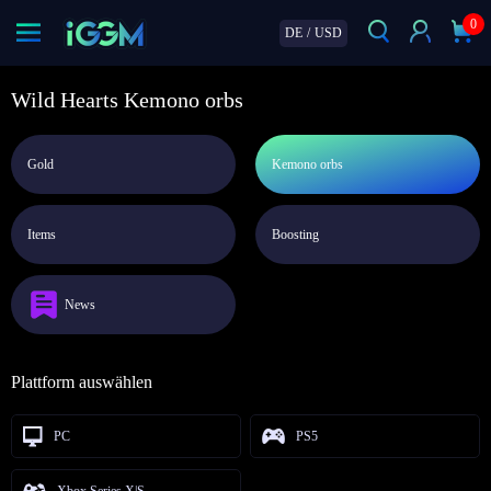
0
DE
/
USD
Wild Hearts Kemono orbs
Gold
Kemono orbs
Items
Boosting
News
Plattform auswählen
PC
PS5
Xbox Series X|S