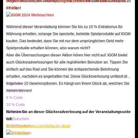
möglich während der Veranstaltung teil, um die meisten Einkaufsrabatte zu
Dezember 2024 (UTC-08:00) und dauert bis zum 1. Januar 2025 (UTC-
IGGM.com Ihre Privatsphäre und Ihr Eigentum nicht beeinträchtigt oder
erhalten!
08:00).
gefährdet werden.
Während dieser Veranstaltung können Sie bis zu 10 % Extrabonus für
Wild Hearts Kemono Orbs Kaufen bei IGGM.com
Währung erhalten, solange Sie spezielle, beliebte Spielprodukte auf IGGM
- Genießen Sie den besten Full-Service
kaufen. Das bedeutet, dass Sie mit nur dem ursprünglichen Geld mehr
Spielprodukte erhalten können, also warum nicht?
1. Extrem niedrige Preise und tolle Angebote
Aber die Überraschungen dieser Aktion hören hier nicht auf. IGGM bietet
Sie können den sozialen Konten von IGGM wie Facebook oder Twitter
auch Glücksradverlosungen für alle registrierten Benutzer an. Tippen Sie
einfach auf das Rad und Sie können die entsprechende Belohnung
folgen, wir werden immer verschiedene Werbeaktivitäten oder
erhalten, nachdem es angehalten hat. Diese Glücksverlosung umfasst die
Lotterieaktivitäten auf sozialen Plattformen durchführen und freuen uns
folgenden 10 Gewinnoptionen. Es hängt von Ihrem Glück ab, welchen Sie
3 % Code
darauf, dass Sie der Glückliche sind;
ziehen können!
5 % Code
Sie können große, von IGGM ausgestellte Coupons erhalten, um an
8 % Code
10 % Code
bestimmten Feiertagen günstigere Wild Hearts Kemono Orbs zu kaufen;
20 % Code
Nehmen Sie an dieser Glücksradverlosung auf der Veranstaltungsseite
Sie können IGGM-VIP werden (bis zu 5 % Rabatt) oder dem IGGM-
5 $ Gutschein
teil:
Partnerprogramm beitreten, um bessere Rabatte zu genießen oder mehr
10 $ Gutschein
https://www.iggm.com/de/lucky-draw
Provisionen von IGGM zu verdienen, um mehr Wild Hearts Kemono Orbs
20 $ Gutschein