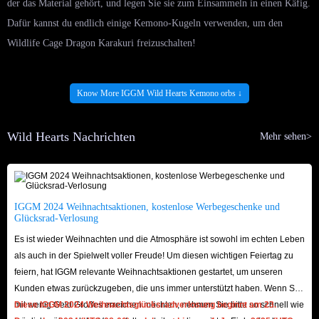
der das Material gehört, und legen Sie sie zum Einsammeln in einen Käfig.
Dafür kannst du endlich einige Kemono-Kugeln verwenden, um den
Wildlife Cage Dragon Karakuri freizuschalten!
Ist IGGM für den Handel mit Wild Hearts
Know More IGGM Wild Hearts Kemono orbs ↓
Kemono Orbs sicher?
IGGM.com hat einen 100% sicheren Transaktionsmechanismus und eine
Wild Hearts Nachrichten
Mehr sehen>
100% sichere Liefermethode, und die von uns verkauften Wild Hearts
Kemono Orbs werden auch über formelle Kanäle bezogen, und wir werden
niemals mit Hackern oder illegalen Lieferanten zusammenarbeiten, um den
IGGM 2024 Weihnachtsaktionen, kostenlose Werbegeschenke und
guten Ruf von IGGM zu beeinträchtigen.
Glücksrad-Verlosung
Darüber hinaus bietet IGGM auch viele garantierte und äußerst
Es ist wieder Weihnachten und die Atmosphäre ist sowohl im echten Leben
glaubwürdige Zahlungsmethoden an. Sie können eine auswählen, um die
als auch in der Spielwelt voller Freude! Um diesen wichtigen Feiertag zu
feiern, hat IGGM relevante Weihnachtsaktionen gestartet, um unseren
Zahlung abzuschließen, und warten, bis das Drittanbieter-
Kunden etwas zurückzugeben, die uns immer unterstützt haben. Wenn Sie
Zahlungsunternehmen Ihnen die Rechnung zusendet. Und wir können
mit wenig Geld Großes erreichen möchten, nehmen Sie bitte so schnell wie
Diese IGGM 2024 Weihnachtsglücksradverlosung beginnt am 23.
Ihnen auch versichern, dass beim Kauf von Wild Hearts Kemono Orbs bei