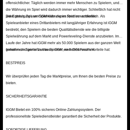
offensichtlicher. Täglich werden immer mehr Menschen zu Spielern, und
die Währung im Spiel wird dadurch immer wichtiger. Schließlich hat nicht
jeder genug Zeit, um Spielwährung im Spiel zu verdienen.
Die Entstehung von iGGM löste dieses Problem schließlich. Als
Spieleanbieter eines Drittanbieters mit langjähriger Erfahrung ist iGGM
bestrebt, den Spielern die besten Qualitätsdienste wie die billigste
Spielwährung auf dem Markt und Powerleveling-Dienste anzubieten. Im
Laufe der Jahre hat iGGM mehr als 50.000 Spielern aus der ganzen Welt
geholfen und genießt unter Spielern ein hohes Ansehen.
Immer mehr Spieler vertrauen iGGM, weil iGGM sechs Vorteile hat:
BESTPREIS
Wir überprüfen jeden Tag die Marktpreise, um Ihnen die besten Preise zu
bieten.
SICHERHEITSGARANTIE
IGGM Bietet ein 100% sicheres Online-Zahlungssystem. Der
professionellste Spieledienstleister garantiert die Sicherheit der Produkte.
SOFORTIGE LIEFERUNG