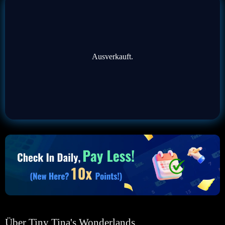
Ausverkauft.
Über Tiny Tina's Wonderlands