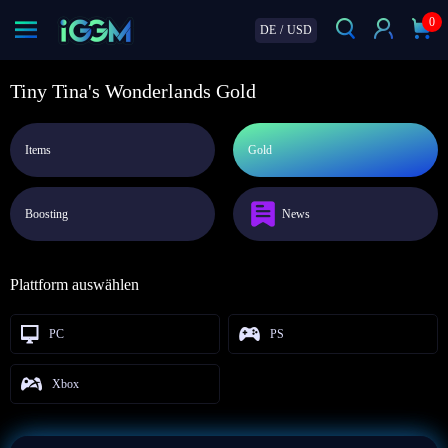
0
DE
/
USD
Tiny Tina's Wonderlands Gold
Items
Gold
Boosting
News
Plattform auswählen
PC
PS
Xbox