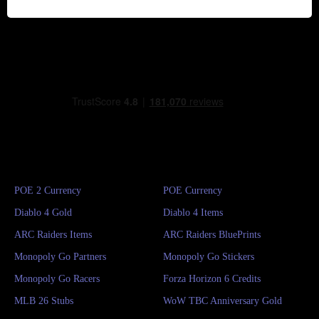
POE 2 Currency
POE Currency
Diablo 4 Gold
Diablo 4 Items
ARC Raiders Items
ARC Raiders BluePrints
Monopoly Go Partners
Monopoly Go Stickers
Monopoly Go Racers
Forza Horizon 6 Credits
MLB 26 Stubs
WoW TBC Anniversary Gold