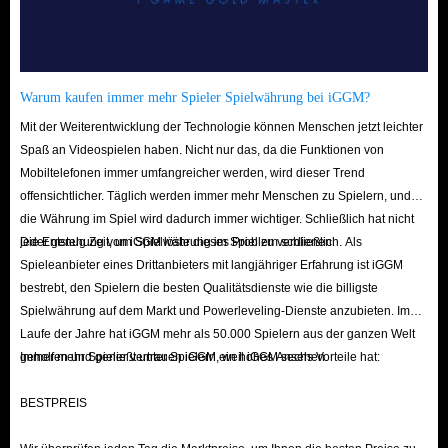
(lila) und Einzigartig (gold). Jeder Spieler erhält unterschiedliche
Gegenstände aus Truhen, was die Erkundung und Monsterjagd nach
besserer Ausrüstung fördert.
Warum kaufen immer mehr Spieler Spielwährung bei iGGM?
Gewöhnlich (weiß):
Keine inhärenten Verzauberungen oder
Edelsteinplätze, aber in hohem Maße anpassbar.
Mit der Weiterentwicklung der Technologie können Menschen jetzt leichter
Spaß an Videospielen haben. Nicht nur das, da die Funktionen von
Selten (blau):
Besitzt eine Basisverzauberung und einen Edelsteinplatz.
Mobiltelefonen immer umfangreicher werden, wird dieser Trend
Verflucht (lila):
Bietet mächtige, einzigartige oder signifikante positive
offensichtlicher. Täglich werden immer mehr Menschen zu Spielern, und
Verzauberungen, bringt aber auch negative Schwächungszauber
die Währung im Spiel wird dadurch immer wichtiger. Schließlich hat nicht
(Debuffs) mit sich.
jeder genug Zeit, um Spielwährung im Spiel zu verdienen.
Die Entstehung von iGGM löste dieses Problem schließlich. Als
Spieleanbieter eines Drittanbieters mit langjähriger Erfahrung ist iGGM
Einzigartig (gold):
Besitzt exklusive, nicht verzauberbare Attribute
bestrebt, den Spielern die besten Qualitätsdienste wie die billigste
und einen Edelsteinplatz.
Spielwährung auf dem Markt und Powerleveling-Dienste anzubieten. Im
Hauptausrüstungstypen
Laufe der Jahre hat iGGM mehr als 50.000 Spielern aus der ganzen Welt
Waffen:
Vielfältige Typen wie Dolchpaare, Claymores, Kurzschwerter,
geholfen und genießt unter Spielern ein hohes Ansehen.
Immer mehr Spieler vertrauen iGGM, weil iGGM sechs Vorteile hat:
Bögen, Zauberstäbe, Keulen und Speere, jeder mit einem eigenen
BESTPREIS
einzigartigen Angriffsstil.
Rüstung:
Unterteilt in Stoff, Ketten, Leder und Platte, beeinflusst