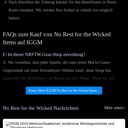
Nach Abschluss der Zahlung können Sie den Bestellstatus in Ihrem
Konto einsehen. Wir werden Ihre Artikel so schnell wie möglich
liefern.
FAQs zum Kauf von No Rest for the Wicked
Items auf IGGM
F: Ist dieser NRFTW-Gear-Shop zuverlässig?
A: Wir verstehen, dass jeder Spieler, der zum ersten Mal In-Game-
Gegenstände auf einer Drittanbieter-Website kauft, diese Sorge hat,
angesichts der Verbreitung von Betrug auf dem Markt. Wenn Sie sich
jedoch für IGGM entscheiden, müssen Sie sich um solche Probleme keine
Know More IGGM No Rest for the Wicked Items ↓
Sorgen machen. Ein wichtiger Grund, warum die auf IGGM angebotenen
No Rest for the Wicked Items absolut zuverlässig sind, ist unsere ständige
No Rest for the Wicked Nachrichten
Mehr sehen>
Partnerschaft mit sicheren und stabilen Lieferanten. Dies stellt sicher, dass
alle auf unserer Website gelisteten Artikel absolut sicher sind und keine
Bedrohung für Ihr Konto darstellen. Darüber hinaus garantieren die