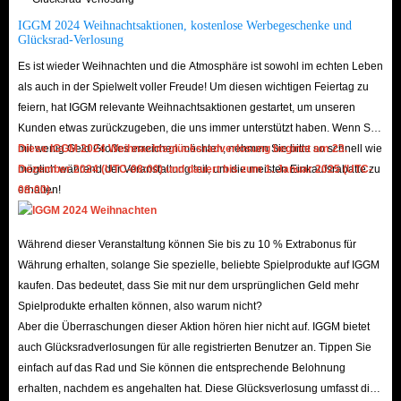
strengen Nutzer-Schutzmechanismen unserer Website, dass Sie während
IGGM 2024 Weihnachtsaktionen, kostenlose Werbegeschenke und
Glücksrad-Verlosung
Ihres Einkaufs keine Informationslecks oder Spam-Belästigungen erleben.
Es ist wieder Weihnachten und die Atmosphäre ist sowohl im echten Leben
Sie können ein sorgenfreies Einkaufserlebnis genießen. Wenn Sie immer
als auch in der Spielwelt voller Freude! Um diesen wichtigen Feiertag zu
noch Zweifel haben, können Sie die echten Bewertungen von Kunden auf
feiern, hat IGGM relevante Weihnachtsaktionen gestartet, um unseren
Trustpilot lesen. Derzeit belegen über 160.000 Nutzerbewertungen den
Kunden etwas zurückzugeben, die uns immer unterstützt haben. Wenn Sie
stabilen und qualitativ hochwertigen Service von IGGM. Daher ist dies
mit wenig Geld Großes erreichen möchten, nehmen Sie bitte so schnell wie
Diese IGGM 2024 Weihnachtsglücksradverlosung beginnt am 23.
möglich während der Veranstaltung teil, um die meisten Einkaufsrabatte zu
Dezember 2024 (UTC-08:00) und dauert bis zum 1. Januar 2025 (UTC-
definitiv der beste Shop für den Kauf von No Rest for the Wicked Items.
erhalten!
08:00).
F: Ist die Lieferung schnell?
A: Absolut! Die schnellste in der Branche! Dank unseres umfangreichen
Während dieser Veranstaltung können Sie bis zu 10 % Extrabonus für
Inventars können wir alles in kürzester Zeit für Sie vorbereiten, egal ob Sie
Währung erhalten, solange Sie spezielle, beliebte Spielprodukte auf IGGM
High-End-Ausrüstung und Waffen oder spezifische Materialien und
kaufen. Das bedeutet, dass Sie mit nur dem ursprünglichen Geld mehr
Verbrauchsgüter benötigen. Geben Sie uns einfach die korrekten
Spielprodukte erhalten können, also warum nicht?
Informationen und kooperieren Sie mit unseren Mitarbeitern, und wir
Aber die Überraschungen dieser Aktion hören hier nicht auf. IGGM bietet
können Ihre Artikel innerhalb von Minuten liefern!
auch Glücksradverlosungen für alle registrierten Benutzer an. Tippen Sie
einfach auf das Rad und Sie können die entsprechende Belohnung
F: Sind die Preise niedrig?
erhalten, nachdem es angehalten hat. Diese Glücksverlosung umfasst die
A: Ja. Auf IGGM können Sie Waffen, Rüstungen, Runen, Edelsteine und