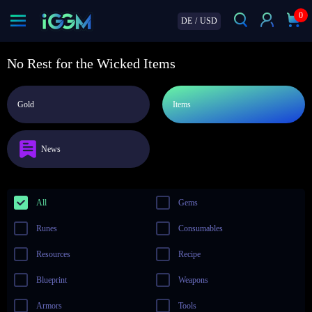
0
DE
/
USD
No Rest for the Wicked Items
Gold
Items
News
All
Gems
Runes
Consumables
Resources
Recipe
Blueprint
Weapons
Armors
Tools