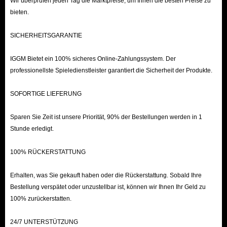
Wir überprüfen jeden Tag die Marktpreise, um Ihnen die besten Preise zu
Verteidigung und Resistenzen.
bieten.
Edelsteine:
Spezialgegenstände, die in Ausrüstung eingesetzt werden
SICHERHEITSGARANTIE
können, um den Spielern verschiedene Buffs zu verleihen.
Runen:
Gegenstände, die automatisch an Waffen angebracht werden
IGGM Bietet ein 100% sicheres Online-Zahlungssystem. Der
und es Spielern ermöglichen, eine Vielzahl unterschiedlicher
professionellste Spieledienstleister garantiert die Sicherheit der Produkte.
Bewegungskombinationen zu nutzen.
SOFORTIGE LIEFERUNG
Verbrauchsgüter:
Beinhaltet Tränke und Lebensmittel im Spiel, die
verschiedene Charakterattribute wiederherstellen und den Spielern
Sparen Sie Zeit ist unsere Priorität, 90% der Bestellungen werden in 1
helfen, gefährliche Gebiete zu durchqueren.
Stunde erledigt.
Ressourcen:
Umfasst eine Reihe von Handwerksmaterialien und
Dekorationsgegenständen, die beim Erkunden der Welt gefunden
100% RÜCKERSTATTUNG
werden können.
Erhalten, was Sie gekauft haben oder die Rückerstattung. Sobald Ihre
Rezepte:
Diese sind notwendig für den Hausbau sowie das Handwerk
Bestellung verspätet oder unzustellbar ist, können wir Ihnen Ihr Geld zu
oder Kochen neuer Gegenstände; sie können im Inventar benutzt
100% zurückerstatten.
werden, um sie zu erlernen.
24/7 UNTERSTÜTZUNG
Baupläne (Blueprints):
Essenzielle Gegenstände zur Herstellung