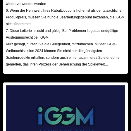
wiederverwendet werden.
Unzufriedenheit vorliegt – Sie können jederzeit eine Rückerstattung
6. Wenn der Nennwert Ihres Rabattcoupons höher ist als der tatsächliche
beantragen, bevor wir den Artikel versenden. Das ist Ihre Freiheit und Ihr
Produktpreis, müssen Sie nur die Bearbeitungsgebühr bezahlen, die IGGM
Recht!
nicht übernimmt.
F: Gibt es einen 24/7 Kundendienst?
7. Diese Lotterie ist echt und gültig. Bei Problemen liegt das endgültige
Auslegungsrecht bei IGGM.
A: Natürlich! Bei Problemen während des Kaufs auf IGGM können Sie
Kurz gesagt, nutzen Sie die Gelegenheit, mitzumachen. Mit der IGGM-
sich jederzeit an unseren professionellen Kundenservice wenden. Wir
Weihnachtsaktion 2024 können Sie nicht nur die günstigsten
werden Ihnen aktiv helfen, alle Probleme zu lösen.
Spieleprodukte erhalten, sondern auch ein entspannteres Spielerlebnis
genießen, das Ihren Prozess der Beherrschung der Spielewelt
No Rest for the Wicked Items Guides | Seltenheit,
beschleunigt! Wir freuen uns auf Ihren Besuch hier!
Typen & Farming
In NRFTW sind In-Game-Gegenstände von entscheidender Bedeutung, da
sie direkt die Kampfeffektivität, den Charakterfortschritt und die
Überlebensfähigkeit in der von der Pest geplagten, harten Welt von Isola
Sacra bestimmen. Derzeit ist die Ausrüstung im Spiel in vier
Seltenheitsstufen unterteilt: Gewöhnlich (weiß), Selten (blau), Verflucht