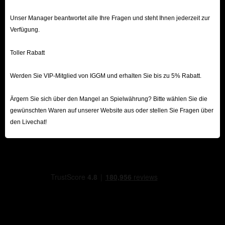
fortgeschrittener Waffen und Rüstungen; sie können durch das Plündern
Unser Manager beantwortet alle Ihre Fragen und steht Ihnen jederzeit zur
von Truhen, Besiegen von Feinden oder Kaufen bei Händlern erlangt
Verfügung.
werden.
Möbel:
Werden primär zur Dekoration verwendet und erlauben es
Toller Rabatt
Spielern, ihre Häuser frei zu gestalten.
Werden Sie VIP-Mitglied von IGGM und erhalten Sie bis zu 5% Rabatt.
Werkzeuge:
Unverzichtbare Gegenstände, die helfen, die Effizienz
beim Sammeln von Ressourcen zu steigern.
Ärgern Sie sich über den Mangel an Spielwährung? Bitte wählen Sie die
Wie sammelt man Items?
gewünschten Waren auf unserer Website aus oder stellen Sie Fragen über
den Livechat!
Loot-Mechanismus:
Beute droppt von Feinden, Bossen und
Containern oder kann überall in der Welt gefunden werden.
Umweltinteraktion:
Nutzen Sie Werkzeuge zum Sammeln von
Rohstoffen, wie eine Axt zum Fällen von Bäumen oder eine Spitzhacke
für den Bergbau.
Objekte zerstören:
Rollen oder weichen Sie aus, um Kisten und Fässer
zu zerbrechen; dabei können Gegenstände fallen gelassen werden.
Schlüsselgegenstände:
Schlüsselitems und Verbrauchsgüter können bei