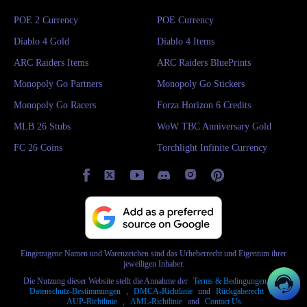
der Erkundung gefunden werden, insbesondere in Schatzkisten.
POE 2 Currency
POE Currency
Bei IGGM kaufen:
IGGM bietet eine große Auswahl an Items zum
Diablo 4 Gold
Diablo 4 Items
Verkauf an. Hier finden Sie alles, was Sie brauchen, von Waffen bis hin
ARC Raiders Items
ARC Raiders BluePrints
zu Tränken. Nutzen Sie Ihre Zeit lieber für die Erkundung statt für
Monopoly Go Partners
Monopoly Go Stickers
mühsames Farming!
Monopoly Go Racers
Forza Horizon 6 Credits
Kurz gesagt, IGGM ist definitiv der beste Ort, um No Rest for the Wicked
MLB 26 Stubs
WoW TBC Anniversary Gold
Items zu kaufen! Wir sind davon überzeugt, dass unsere sicheren Produkte
FC 26 Coins
Torchlight Infinite Currency
und unser erstklassiger Fünf-Sterne-Service Sie beeindrucken werden. Wir
freuen uns auf Ihren Besuch!
Eingetragene Namen und Warenzeichen sind das Urheberrecht und Eigentum ihrer
jeweiligen Inhaber.
Die Nutzung dieser Website stellt die Annahme der
Terms & Bedingungen
und
Datenschutz-Bestimmungen
,
DMCA-Richtlinie
und
Rückgaberecht
und
AUP-Richtlinie
,
AML-Richtlinie
and
Contact Us