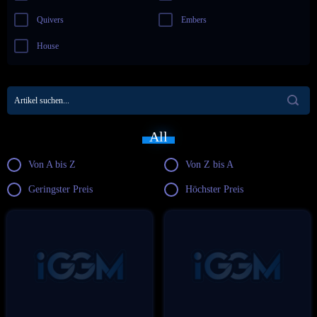
Quivers
Embers
House
All
Von A bis Z
Von Z bis A
Geringster Preis
Höchster Preis