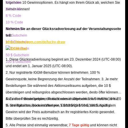
folgenden 10 Gewinnoptionen. Es hängt von Ihrem Glück ab, welchen Sie
3 % Code
mehr für No Rest for the Wicked immer zu den niedrigsten Preisen kaufen.
ziehen können!
5 % Code
Wir sind nicht nur bestrebt, stets die niedrigsten Preise auf dem Markt
8 % Code
anzubieten, sondern gewähren auch verschiedene Rabattoptionen, um Ihnen
10 % Code
20 % Code
Nehmen Sie an dieser Glücksradverlosung auf der Veranstaltungsseite
zu helfen, noch mehr Geld zu sparen. Ob durch den zusätzlichen Rabatt
5 $ Gutschein
teil:
von bis zu 5 % für VIP-Nutzer oder gelegentliche Feiertagsaktionen – Sie
10 $ Gutschein
https://www.iggm.com/de/lucky-draw
können Ihre Lieblingsausrüstung für weniger Geld kaufen.
20 $ Gutschein
F: Welche Zahlungsmethoden stehen zur Verfügung?
50 $ Gutschein
1. Diese Glücksradverlosung beginnt am 23. Dezember 2024 (UTC-08:00)
100 $ Gutschein
A: Um sicherzustellen, dass Spieler aus verschiedenen Ländern und
und endet am 1. Januar 2025 (UTC-08:00).
Regionen die benötigten NRFTW-Items reibungslos kaufen können, bietet
2. Nur registrierte IGGM-Benutzer können teilnehmen. 100 %
IGGM eine Vielzahl von Zahlungsmethoden an, darunter PayPal,
Gewinnquote, keine Begrenzung der Anzahl der Teilnahmen. 3. Je mehr
Bestellungen Sie während des Aktionszeitraums aufgeben, die 10 $
Kreditkarten, Google Pay, Apple Pay und weitere lokale
übersteigen und reibungslos abgeschlossen werden, desto öfter können
Zahlungsmethoden. Ihr Einkaufserlebnis wird nahtlos sein!
Sie ziehen. Bestellungen, die nicht normal abgeschlossen werden, wie z.
4. Zu den Preisen gehören Rabattcodes im Wert von 3 %/5 %/8 %/10 %/20
F: Kann ich eine Rückerstattung erhalten?
B. Streitigkeiten, Rückerstattungen, Erstattungen usw., sind ungültig.
% und Rabattcoupons im Wert von 5 $/10 $/20 $/50 $/100 $. Nach dem
A: Ja! Unsere Rückerstattungsrichtlinie berücksichtigt potenzielle
Gewinn wird der Preis automatisch an Ihr registriertes Konto gesendet.
kurzfristige Änderungen der Nutzerbedürfnisse. Egal, ob Sie die No Rest
Bitte überprüfen Sie es rechtzeitig.
5. Alle Preise sind einmalig verwendbar,
7 Tage gültig
und können nicht
for the Wicked Items nicht mehr benötigen oder eine andere